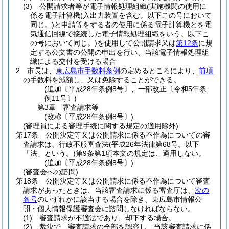
(3)
公開請求者等が電子情報処理組織
(実施機関の使用に
係る電子計算機
(入出力装置を含む。以下この号において
同じ。)
と申請等をする者の使用に係る電子計算機とを電
気通信回線で接続した電子情報処理組織をいう。以下こ
の号において同じ。)
を使用して公開請求又は
第12条
に規
定する公文書の公開の申出を行い、当該電子情報処理組
織による交付を受ける場合
2
市長は、
東広島市手数料条例
の定めるところにより、
前項
の手数料を減額し、又は免除することができる。
(追加〔平成28年条例8号〕、一部改正〔令和5年条
例11号〕)
第3章
審査請求等
(改称〔平成28年条例8号〕)
(審理員による審理手続に関する規定の適用除外)
第17条
公開決定等又は公開請求に係る不作為についての審
査請求は、行政不服審査法
(平成26年法律第68号。以下
「法」という。)
第9条第1項本文の規定は、適用しない。
(追加〔平成28年条例8号〕)
(審査会への諮問)
第18条
公開決定等又は公開請求に係る不作為について審査
請求があったときは、当該審査請求に係る審査庁は、
次の
各号
のいずれかに該当する場合を除き、東広島市情報公
開・個人情報保護審査会に諮問しなければならない。
(1)
審査請求が不適法であり、却下する場合。
(2)
裁決で、審査請求の全部を認容し、当該審査請求に係