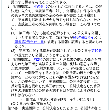
提出する機会を与えることができる。
2
実施機関は、
次の各号
のいずれかに該当するときは、公開
決定に先立ち、当該第三者に対し、公開請求に係る公文書
の表示その他実施機関の定める事項を書面により通知し
て、意見書を提出する機会を与えなければならない。
ただ
し、当該第三者の所在が判明しない場合は、この限りでな
い。
(1)
第三者に関する情報が記録されている公文書を公開し
ようとする場合であって、当該情報が
第8条第1号イ
又は
同条第2号ただし書
に規定する情報に該当すると認められ
るとき。
(2)
第三者に関する情報が記録されている公文書を
第10条
の規定により公開しようとするとき。
3
実施機関は、
前2項
の規定により意見書の提出の機会を与
えられた第三者が当該公文書の公開に反対の意思を表示し
た意見書
(以下「反対意見書」という。)
を提出した場合に
おいて、公開決定をするときは、公開決定の日と公開を実
施する日との間に少なくとも2週間を置かなければならな
い。
この場合において、実施機関は、公開決定後直ちに、
反対意見書を提出した第三者に対し、公開決定をした旨及
びその理由並びに公開を実施する日を書面により通知しな
ければならない。
(一部改正〔平成28年条例8号・令和5年11号〕)
(公文書の公開の実施方法)
第15条
実施機関は、公開決定をしたときは、公開請求者に