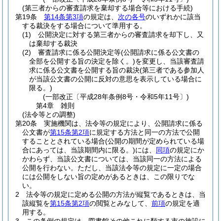
(第三者からの審査請求を棄却する場合等における手続)
第19条
第14条第3項
の規定は、
次の各号
のいずれかに該当
する裁決をする場合について準用する。
(1)
公開決定に対する第三者からの審査請求を却下し、又
は棄却する裁決
(2)
審査請求に係る公開決定等
(公開請求に係る公文書の
全部を公開する旨の決定を除く。)
を変更し、当該審査請
求に係る公文書を公開する旨の裁決
(第三者である参加人
が当該公文書の公開に反対の意思を表示している場合に
限る。)
(一部改正〔平成28年条例8号・令和5年11号〕)
第4章
雑則
(法令等との調整)
第20条
実施機関は、法令等の規定により、公開請求に係る
公文書が
第15条第2項
に規定する方法と同一の方法で公開
することとされている場合
(公開の期間が定められている場
合にあっては、当該期間内に限る。)
には、
同項
の規定にか
かわらず、当該公文書については、当該同一の方法による
公開を行わない。
ただし、当該法令等の規定に一定の場合
には公開をしない旨の定めがあるときは、この限りでな
い。
2
法令等の規定に定める公開の方法が縦覧であるときは、当
該縦覧を
第15条第2項
の閲覧とみなして、
前項
の規定を適
用する。