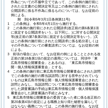
作為についての不服申立てであって、この条例の施行前に
された公文書の公開決定等又はこの条例の施行前にされた
公開請求に係る不作為に係るものについては、なお従前の
例による。
附
則
(令和5年3月1日
条例第11号)
1
この条例は、令和5年4月1日から施行する。
2
この条例の施行前にされた公開請求
(改正前の第6条第1項
に規定する公開請求をいう。以下同じ。)
に対する公開決定
等
(改正前の第7条第2項に規定する公開決定等をいう。)
又
はこの条例の施行前にされた公開請求に係る処分若しくは
その不作為についての審査請求については、なお従前の例
による。
3
前項の場合において、なお従前の例によることとされる改
正前の第18条第1項の規定の適用については、同項中「東
広島市情報公開審査会」とあるのは、「東広島市情報公
開・個人情報保護審査会」とする。
4
この条例の施行前に東広島市情報公開審査会にされた諮問
でこの条例の施行の際当該諮問に対する答申がされていな
いものは東広島市情報公開・個人情報保護審査会にされた
諮問とみなし、当該諮問について東広島市情報公開審査会
がした調査審議の手続は東広島市情報公開・個人情報保護
審査会がした調査審議の手続とみなす。
5
東広島市情報公開審査会の委員であった者に係る改正前の
第20条第4項の規定による職務上知り得た秘密を漏らして
はならない義務については、この条例の施行後も、なお従