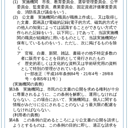
(1)
実施機関 市長、教育委員会、選挙管理委員会、公平
委員会、監査委員、農業委員会、固定資産評価審査委員
会、消防長及び議会をいう。
(2)
公文書 実施機関の職員が職務上作成し、又は取得し
た文書、図画及び電磁的記録
(電子的方式、磁気的方式そ
の他人の知覚によっては認識することができない方式で
作られた記録をいう。以下同じ。)
であって、当該実施機
関の職員が組織的に用いるものとして、当該実施機関が
保有しているものをいう。
ただし、次に掲げるものを除
く。
ア
官報、白書、新聞、雑誌、書籍その他不特定多数の
者に販売することを目的として発行されたもの
イ
歴史的若しくは文化的な資料又は学術研究用の資料
として特別の管理がされているもの
(一部改正〔平成16年条例84号・21年4号・28年8
号・令和5年11号〕)
(実施機関の責務)
第3条
実施機関は、市民の公文書の公開を求める権利が十分
に尊重されるように、この条例を解釈し、運用しなければ
ならない。
この場合において、実施機関は、個人に関する
情報がみだりに公にされることのないよう最大限の配慮を
しなければならない。
(利用者の責務)
第4条
この条例の定めるところにより公文書の公開を請求し
ようとするものは、この条例の目的に即し、適正な請求を