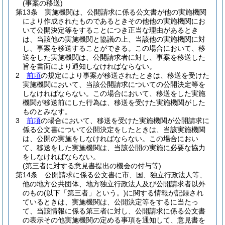
(事案の移送)
第13条
実施機関は、公開請求に係る公文書が他の実施機関
により作成されたものであるときその他他の実施機関にお
いて公開決定等をすることにつき正当な理由があるとき
は、当該他の実施機関と協議の上、当該他の実施機関に対
し、事案を移送することができる。
この場合において、移
送をした実施機関は、公開請求者に対し、事案を移送した
旨を書面により通知しなければならない。
2
前項
の規定により事案が移送されたときは、移送を受けた
実施機関において、当該公開請求についての公開決定等を
しなければならない。
この場合において、移送をした実施
機関が移送前にした行為は、移送を受けた実施機関がした
ものとみなす。
3
前項
の場合において、移送を受けた実施機関が公開請求に
係る公文書について公開決定をしたときは、当該実施機関
は、公開の実施をしなければならない。
この場合におい
て、移送をした実施機関は、当該公開の実施に必要な協力
をしなければならない。
(第三者に対する意見書提出の機会の付与等)
第14条
公開請求に係る公文書に市、国、独立行政法人等、
他の地方公共団体、地方独立行政法人及び公開請求者以外
のもの
(以下「第三者」という。)
に関する情報が記録され
ているときは、実施機関は、公開決定等をするに当たっ
て、当該情報に係る第三者に対し、公開請求に係る公文書
の表示その他実施機関の定める事項を通知して、意見書を