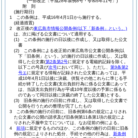
(一部改正〔平成28年条例8号・令和5年11号〕)
附
則
(施行期日)
1
この条例は、平成16年4月1日から施行する。
(経過措置)
2
改正後の
東広島市情報公開条例
(以下「新条例」という。)
は、次に掲げる公文書について適用する。
(1)
この条例の施行の日以後に作成し、又は取得した公文
書
(2)
この条例による改正前の東広島市公文書公開条例
(以
下「旧条例」という。)
の施行の日以後に作成し、又は取
得した公文書
(
第2条第2号
に規定する電磁的記録を除く。
以下この号及び
次号
において同じ。)
。
ただし、
第9条第2
号エ
に規定する情報が記録された公文書にあっては、平
成10年4月1日以後に決裁、供覧その他これらに準じる手
続が終了した公文書
(支出負担行為に係る公文書にあって
は、当該支出負担行為が平成10年度以後の予算に係るも
のであって同日以後に決裁の終了した公文書)
とする。
(3)
旧条例の施行の日前に作成し、又は取得した公文書で
公開を行うための整理が完了したもの
3
この条例の施行の日前に、旧条例第6条の規定によりされ
た公文書の公開の請求及び旧条例第11条第1項の規定によ
りされた不服申立てについては、なお従前の例による。
4
前項
に規定するもののほか、この条例の施行の日前に旧条
例の規定によりされた処分、手続その他の行為は、
新条例