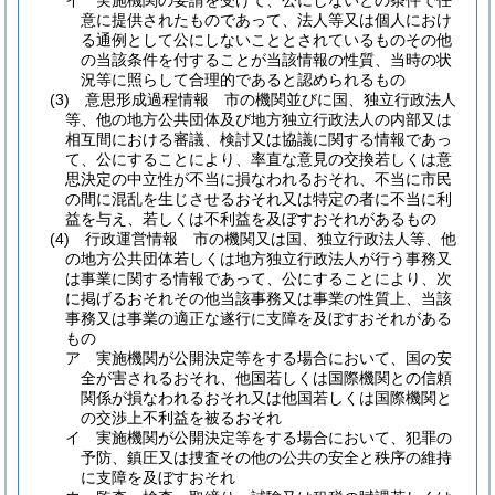
イ
実施機関の要請を受けて、公にしないとの条件で任
意に提供されたものであって、法人等又は個人におけ
る通例として公にしないこととされているものその他
の当該条件を付することが当該情報の性質、当時の状
況等に照らして合理的であると認められるもの
(3)
意思形成過程情報 市の機関並びに国、独立行政法人
等、他の地方公共団体及び地方独立行政法人の内部又は
相互間における審議、検討又は協議に関する情報であっ
て、公にすることにより、率直な意見の交換若しくは意
思決定の中立性が不当に損なわれるおそれ、不当に市民
の間に混乱を生じさせるおそれ又は特定の者に不当に利
益を与え、若しくは不利益を及ぼすおそれがあるもの
(4)
行政運営情報 市の機関又は国、独立行政法人等、他
の地方公共団体若しくは地方独立行政法人が行う事務又
は事業に関する情報であって、公にすることにより、次
に掲げるおそれその他当該事務又は事業の性質上、当該
事務又は事業の適正な遂行に支障を及ぼすおそれがある
もの
ア
実施機関が公開決定等をする場合において、国の安
全が害されるおそれ、他国若しくは国際機関との信頼
関係が損なわれるおそれ又は他国若しくは国際機関と
の交渉上不利益を被るおそれ
イ
実施機関が公開決定等をする場合において、犯罪の
予防、鎮圧又は捜査その他の公共の安全と秩序の維持
に支障を及ぼすおそれ