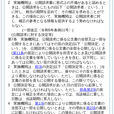
2
実施機関は、公開請求書に形式上の不備があると認めると
きは、公開請求をしたもの
(以下「公開請求者」という。)
に対し、相当の期間を定めて、その補正を求めることがで
きる。
この場合において、実施機関は、公開請求者に対
し、補正の参考となる情報を提供するよう努めなければな
らない。
(一部改正〔令和5年条例11号〕)
(公開請求に対する決定等)
第7条
実施機関は、公開請求に係る公文書の全部又は一部を
公開するときにあってはその旨の決定
(以下「公開決定」と
いう。)
を、公開請求に係る公文書の全部を公開しないとき
(
第11条
の規定により公開請求を拒否するとき及び公開請求
に係る公文書を保有していないときを含む。以下同じ。)
に
あっては公開しない旨の決定をしなければならない。
2
実施機関は、
前項
の決定
(以下「公開決定等」という。)
を
したときは、公開請求者に対し、速やかにその旨を書面に
より通知しなければならない。
ただし、公開請求に係る公
文書の全部を直ちに公開する場合は、この限りでない。
3
公開決定等は、公開請求があった日の翌日から起算して
15日以内にしなければならない。
ただし、
前条第2項
の規
定により補正を求めた場合にあっては、当該補正に要した
日数は、当該期間に算入しない。
4
実施機関は、
第1項
の規定により公開請求に係る公文書の
全部又は一部を公開しないときは、その理由を
第2項
の書面
に記載しなければならない。
この場合において、公開請求