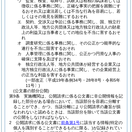
ウ
監査、検査、取締り、試験又は租税の賦課若しくは
徴収に係る事務に関し、正確な事実の把握を困難にす
るおそれ又は違法若しくは不当な行為を容易にし、若
しくはその発見を困難にするおそれ
エ
契約、交渉又は争訟に係る事務に関し、国、独立行
政法人等、地方公共団体又は地方独立行政法人の財産
上の利益又は当事者としての地位を不当に害するおそ
れ
オ
調査研究に係る事務に関し、その公正かつ能率的な
遂行を不当に阻害するおそれ
カ
人事管理に係る事務に関し、公正かつ円滑な人事の
確保に支障を及ぼすおそれ
キ
独立行政法人等、地方公共団体が経営する企業又は
地方独立行政法人に係る事業に関し、その企業経営上
の正当な利益を害するおそれ
(一部改正〔平成19年条例34号・28年8号・令和5年
11号〕)
(公文書の部分公開)
第9条
実施機関は、公開請求に係る公文書に非公開情報を記
録した部分がある場合において、当該部分を容易に分離す
ることができ、かつ、当該分離により公開請求の趣旨が損
なわれないと認めるときは、当該部分を除いて当該公文書
の公開をしなければならない。
2
公開請求に係る公文書に
前条第1号
に該当する情報
(特定の
個人を識別することができるものに限る。)
が記録されてい