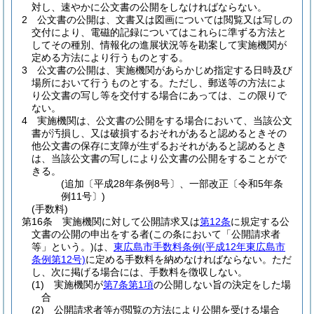
対し、速やかに公文書の公開をしなければならない。
2
公文書の公開は、文書又は図画については閲覧又は写しの
交付により、電磁的記録についてはこれらに準ずる方法と
してその種別、情報化の進展状況等を勘案して実施機関が
定める方法により行うものとする。
3
公文書の公開は、実施機関があらかじめ指定する日時及び
場所において行うものとする。
ただし、郵送等の方法によ
り公文書の写し等を交付する場合にあっては、この限りで
ない。
4
実施機関は、公文書の公開をする場合において、当該公文
書が汚損し、又は破損するおそれがあると認めるときその
他公文書の保存に支障が生ずるおそれがあると認めるとき
は、当該公文書の写しにより公文書の公開をすることがで
きる。
(追加〔平成28年条例8号〕、一部改正〔令和5年条
例11号〕)
(手数料)
第16条
実施機関に対して公開請求又は
第12条
に規定する公
文書の公開の申出をする者
(この条において「公開請求者
等」という。)
は、
東広島市手数料条例
(平成12年東広島市
条例第12号)
に定める手数料を納めなければならない。
ただ
し、次に掲げる場合には、手数料を徴収しない。
(1)
実施機関が
第7条第1項
の公開しない旨の決定をした場
合
(2)
公開請求者等が閲覧の方法により公開を受ける場合