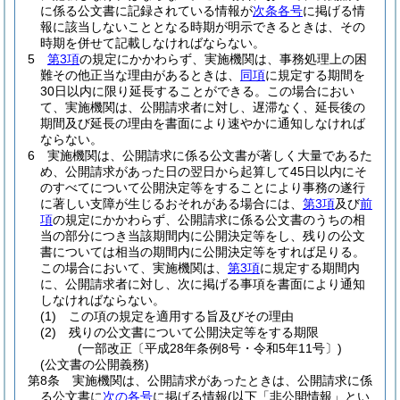
に係る公文書に記録されている情報が
次条各号
に掲げる情
報に該当しないこととなる時期が明示できるときは、その
時期を併せて記載しなければならない。
5
第3項
の規定にかかわらず、実施機関は、事務処理上の困
難その他正当な理由があるときは、
同項
に規定する期間を
30日以内に限り延長することができる。
この場合におい
て、実施機関は、公開請求者に対し、遅滞なく、延長後の
期間及び延長の理由を書面により速やかに通知しなければ
ならない。
6
実施機関は、公開請求に係る公文書が著しく大量であるた
め、公開請求があった日の翌日から起算して45日以内にそ
のすべてについて公開決定等をすることにより事務の遂行
に著しい支障が生じるおそれがある場合には、
第3項
及び
前
項
の規定にかかわらず、公開請求に係る公文書のうちの相
当の部分につき当該期間内に公開決定等をし、残りの公文
書については相当の期間内に公開決定等をすれば足りる。
この場合において、実施機関は、
第3項
に規定する期間内
に、公開請求者に対し、次に掲げる事項を書面により通知
しなければならない。
(1)
この項の規定を適用する旨及びその理由
(2)
残りの公文書について公開決定等をする期限
(一部改正〔平成28年条例8号・令和5年11号〕)
(公文書の公開義務)
第8条
実施機関は、公開請求があったときは、公開請求に係
る公文書に
次の各号
に掲げる情報
(以下「非公開情報」とい