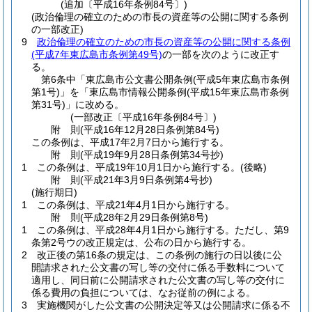
(追加〔平成16年条例84号〕)
(政治倫理の確立のための市長の資産等の公開に関する条例
の一部改正)
9
政治倫理の確立のための市長の資産等の公開に関する条例
(平成7年東広島市条例第49号)
の一部を次のように改正す
る。
第6条中「東広島市公文書公開条例
(平成5年東広島市条例
第1号)
」を「東広島市情報公開条例
(平成15年東広島市条例
第31号)
」に改める。
(一部改正〔平成16年条例84号〕)
附
則
(平成16年12月28日
条例第84号)
この条例は、平成17年2月7日から施行する。
附
則
(平成19年9月28日
条例第34号
抄)
1
この条例は、平成19年10月1日から施行する。
(後略)
附
則
(平成21年3月9日
条例第4号
抄)
(施行期日)
1
この条例は、平成21年4月1日から施行する。
附
則
(平成28年2月29日
条例第8号)
1
この条例は、平成28年4月1日から施行する。
ただし、第9
条第2号ウの改正規定は、公布の日から施行する。
2
改正後の第16条の規定は、この条例の施行の日以後に公
開請求された公文書の写し等の交付に係る手数料について
適用し、同日前に公開請求された公文書の写し等の交付に
係る費用の負担については、なお従前の例による。
3
実施機関がした公文書の公開決定等又は公開請求に係る不