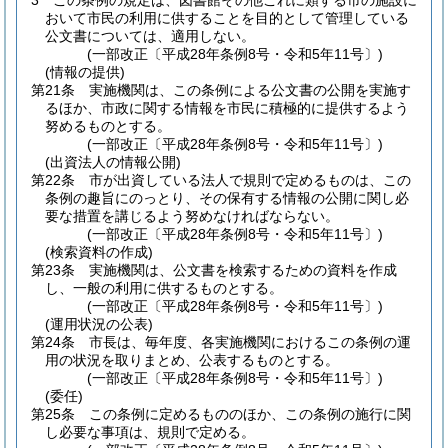
3
この条例の規定は、図書館その他これに類する市の施設に
おいて市民の利用に供することを目的として管理している
公文書については、適用しない。
(一部改正〔平成28年条例8号・令和5年11号〕)
(情報の提供)
第21条
実施機関は、この条例による公文書の公開を実施す
るほか、市政に関する情報を市民に積極的に提供するよう
努めるものとする。
(一部改正〔平成28年条例8号・令和5年11号〕)
(出資法人の情報公開)
第22条
市が出資している法人で規則で定めるものは、この
条例の趣旨にのっとり、その保有する情報の公開に関し必
要な措置を講じるよう努めなければならない。
(一部改正〔平成28年条例8号・令和5年11号〕)
(検索資料の作成)
第23条
実施機関は、公文書を検索するための資料を作成
し、一般の利用に供するものとする。
(一部改正〔平成28年条例8号・令和5年11号〕)
(運用状況の公表)
第24条
市長は、毎年度、各実施機関におけるこの条例の運
用の状況を取りまとめ、公表するものとする。
(一部改正〔平成28年条例8号・令和5年11号〕)
(委任)
第25条
この条例に定めるもののほか、この条例の施行に関
し必要な事項は、規則で定める。