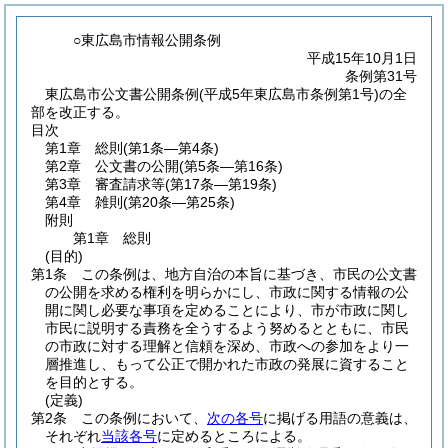
○東広島市情報公開条例
平成15年10月1日
条例第31号
東広島市公文書公開条例(平成5年東広島市条例第1号)の全
部を改正する。
目次
第1章
総則
(第1条―第4条)
第2章
公文書の公開
(第5条―第16条)
第3章
審査請求等
(第17条―第19条)
第4章
雑則
(第20条―第25条)
附則
第1章
総則
(目的)
第1条
この条例は、地方自治の本旨に基づき、市民の公文書
の公開を求める権利を明らかにし、市政に関する情報の公
開に関し必要な事項を定めることにより、市が市政に関し
市民に説明する責務を全うするよう努めるとともに、市民
の市政に対する理解と信頼を深め、市政への参加をより一
層推進し、もって公正で開かれた市政の発展に資すること
を目的とする。
(定義)
第2条
この条例において、
次の各号
に掲げる用語の意義は、
それぞれ
当該各号
に定めるところによる。