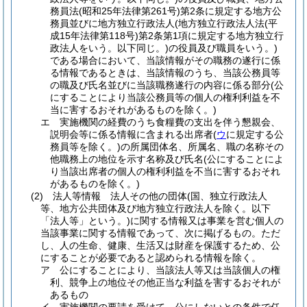
務員法
(昭和25年法律第261号)
第2条に規定する地方公
務員並びに地方独立行政法人
(地方独立行政法人法
(平
成15年法律第118号)
第2条第1項に規定する地方独立行
政法人をいう。以下同じ。)
の役員及び職員をいう。)
である場合において、当該情報がその職務の遂行に係
る情報であるときは、当該情報のうち、当該公務員等
の職及び氏名並びに当該職務遂行の内容に係る部分
(公
にすることにより当該公務員等の個人の権利利益を不
当に害するおそれがあるものを除く。)
エ
実施機関の経費のうち食糧費の支出を伴う懇親会、
説明会等に係る情報に含まれる出席者
(
ウ
に規定する公
務員等を除く。)
の所属団体名、所属名、職の名称その
他職務上の地位を示す名称及び氏名
(公にすることによ
り当該出席者の個人の権利利益を不当に害するおそれ
があるものを除く。)
(2)
法人等情報 法人その他の団体
(国、独立行政法人
等、地方公共団体及び地方独立行政法人を除く。以下
「法人等」という。)
に関する情報又は事業を営む個人の
当該事業に関する情報であって、次に掲げるもの。
ただ
し、人の生命、健康、生活又は財産を保護するため、公
にすることが必要であると認められる情報を除く。
ア
公にすることにより、当該法人等又は当該個人の権
利、競争上の地位その他正当な利益を害するおそれが
あるもの