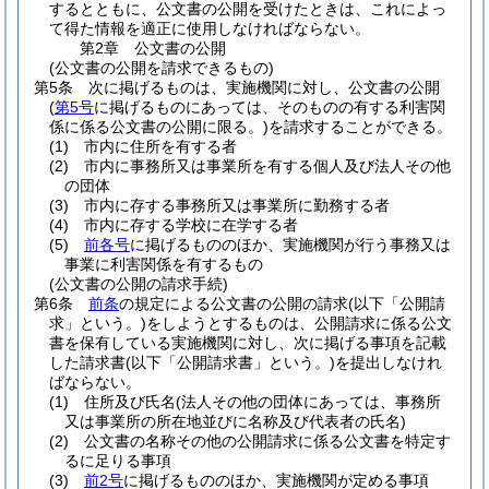
するとともに、公文書の公開を受けたときは、これによっ
て得た情報を適正に使用しなければならない。
第2章
公文書の公開
(公文書の公開を請求できるもの)
第5条
次に掲げるものは、実施機関に対し、公文書の公開
(
第5号
に掲げるものにあっては、そのものの有する利害関
係に係る公文書の公開に限る。)
を請求することができる。
(1)
市内に住所を有する者
(2)
市内に事務所又は事業所を有する個人及び法人その他
の団体
(3)
市内に存する事務所又は事業所に勤務する者
(4)
市内に存する学校に在学する者
(5)
前各号
に掲げるもののほか、実施機関が行う事務又は
事業に利害関係を有するもの
(公文書の公開の請求手続)
第6条
前条
の規定による公文書の公開の請求
(以下「公開請
求」という。)
をしようとするものは、公開請求に係る公文
書を保有している実施機関に対し、次に掲げる事項を記載
した請求書
(以下「公開請求書」という。)
を提出しなけれ
ばならない。
(1)
住所及び氏名
(法人その他の団体にあっては、事務所
又は事業所の所在地並びに名称及び代表者の氏名)
(2)
公文書の名称その他の公開請求に係る公文書を特定す
るに足りる事項
(3)
前2号
に掲げるもののほか、実施機関が定める事項