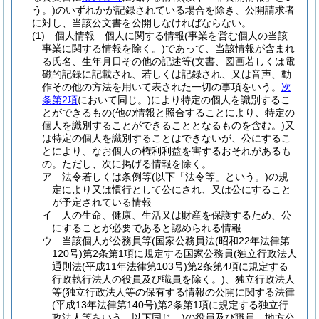
う。)
のいずれかが記録されている場合を除き、公開請求者
に対し、当該公文書を公開しなければならない。
(1)
個人情報 個人に関する情報
(事業を営む個人の当該
事業に関する情報を除く。)
であって、当該情報が含まれ
る氏名、生年月日その他の記述等
(文書、図画若しくは電
磁的記録に記載され、若しくは記録され、又は音声、動
作その他の方法を用いて表された一切の事項をいう。
次
条第2項
において同じ。)
により特定の個人を識別するこ
とができるもの
(他の情報と照合することにより、特定の
個人を識別することができることとなるものを含む。)
又
は特定の個人を識別することはできないが、公にするこ
とにより、なお個人の権利利益を害するおそれがあるも
の。
ただし、次に掲げる情報を除く。
ア
法令若しくは条例等
(以下「法令等」という。)
の規
定により又は慣行として公にされ、又は公にすること
が予定されている情報
イ
人の生命、健康、生活又は財産を保護するため、公
にすることが必要であると認められる情報
ウ
当該個人が公務員等
(国家公務員法
(昭和22年法律第
120号)
第2条第1項に規定する国家公務員
(独立行政法人
通則法
(平成11年法律第103号)
第2条第4項に規定する
行政執行法人の役員及び職員を除く。)
、独立行政法人
等
(独立行政法人等の保有する情報の公開に関する法律
(平成13年法律第140号)
第2条第1項に規定する独立行
政法人等をいう。以下同じ。)
の役員及び職員、地方公