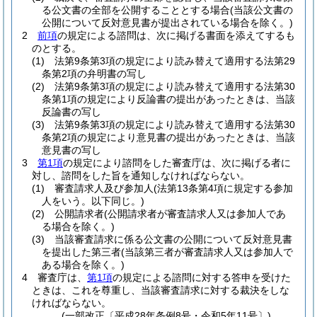
る公文書の全部を公開することとする場合
(当該公文書の
公開について反対意見書が提出されている場合を除く。)
2
前項
の規定による諮問は、次に掲げる書面を添えてするも
のとする。
(1)
法第9条第3項の規定により読み替えて適用する法第29
条第2項の弁明書の写し
(2)
法第9条第3項の規定により読み替えて適用する法第30
条第1項の規定により反論書の提出があったときは、当該
反論書の写し
(3)
法第9条第3項の規定により読み替えて適用する法第30
条第2項の規定により意見書の提出があったときは、当該
意見書の写し
3
第1項
の規定により諮問をした審査庁は、次に掲げる者に
対し、諮問をした旨を通知しなければならない。
(1)
審査請求人及び参加人
(法第13条第4項に規定する参加
人をいう。以下同じ。)
(2)
公開請求者
(公開請求者が審査請求人又は参加人であ
る場合を除く。)
(3)
当該審査請求に係る公文書の公開について反対意見書
を提出した第三者
(当該第三者が審査請求人又は参加人で
ある場合を除く。)
4
審査庁は、
第1項
の規定による諮問に対する答申を受けた
ときは、これを尊重し、当該審査請求に対する裁決をしな
ければならない。
(一部改正〔平成28年条例8号・令和5年11号〕)