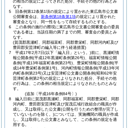
の相当の規定によってされた処分、手続その他の行為とみ
なす。
5
旧条例第12条第1項の規定により置かれた東広島市公文書
公開審査会は、
新条例第18条第1項
の規定により置かれた
審査会となり、同一性をもって存続するものとする。
6
この条例の施行の際現に東広島市公文書公開審査会の委員
である者は、当該任期の満了までの間、審査会の委員とみ
なす。
(賀茂郡黒瀬町、同郡福富町、同郡豊栄町、同郡河内町及び
豊田郡安芸津町の編入等に伴う経過措置)
7
平成17年2月7日
(以下「編入日」という。)
前に、黒瀬町情
報公開条例
(平成12年黒瀬町条例第26号)
、福富町情報公開
条例
(平成13年福富町条例第23号)
、豊栄町情報公開条例
(平
成14年豊栄町条例第1号)
、河内町情報公開条例
(平成13年河
内町条例第23号)
又は安芸津町公文書公開条例
(昭和62年安
芸津町条例第2号)
の規定によりなされた処分、手続その他
の行為は、この条例の相当規定によりなされたものとみな
す。
(追加〔平成16年条例84号〕)
8
編入日前に賀茂郡黒瀬町、同郡福富町、同郡豊栄町、同郡
河内町、豊田郡安芸津町及び賀茂広域行政組合の職員が作
成し、又は取得した公文書
(公開を行うための整理が完了し
ていないものを除く。)
については、実施機関の職員が作成
し、又は取得した公文書とみなして、この条例の規定を適
用する。