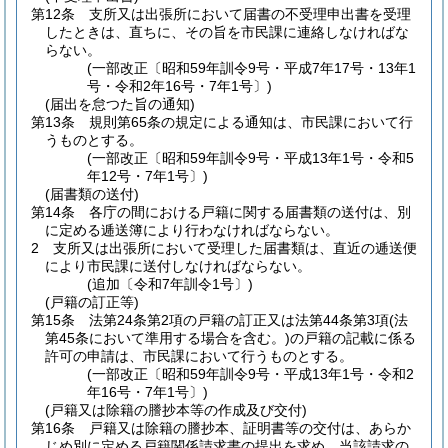
第12条
支所又は出張所において届書の不受理申出書を受理
したときは、直ちに、その旨を市民課に連絡しなければな
らない。
(一部改正〔昭和59年訓令9号・平成7年17号・13年1
号・令和2年16号・7年1号〕)
(届出を怠つた旨の通知)
第13条
規則第65条の規定による通知は、市民課において行
うものとする。
(一部改正〔昭和59年訓令9号・平成13年1号・令和5
年12号・7年1号〕)
(届書類の送付)
第14条
各庁の間における戸籍に関する届書類の送付は、別
に定める逓送簿により行わなければならない。
2
支所又は出張所において受理した届書類は、直近の逓送便
により市民課に送付しなければならない。
(追加〔令和7年訓令1号〕)
(戸籍の訂正等)
第15条
法第24条第2項の戸籍の訂正又は法第44条第3項
(法
第45条において準用する場合を含む。)
の戸籍の記載に係る
許可の申請は、市民課において行うものとする。
(一部改正〔昭和59年訓令9号・平成13年1号・令和2
年16号・7年1号〕)
(戸籍又は除籍の謄抄本等の作成及び交付)
第16条
戸籍又は除籍の謄抄本、証明書等の交付は、あらか
じめ別に定める戸籍関係請求書の提出を求め、当該請求の