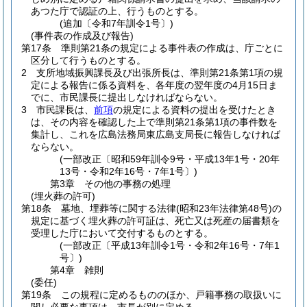
あつた庁で認証の上、行うものとする。
(追加〔令和7年訓令1号〕)
(事件表の作成及び報告)
第17条
準則第21条の規定による事件表の作成は、庁ごとに
区分して行うものとする。
2
支所地域振興課長及び出張所長は、準則第21条第1項の規
定による報告に係る資料を、各年度の翌年度の4月15日ま
でに、市民課長に提出しなければならない。
3
市民課長は、
前項
の規定による資料の提出を受けたとき
は、その内容を確認した上で準則第21条第1項の事件数を
集計し、これを広島法務局東広島支局長に報告しなければ
ならない。
(一部改正〔昭和59年訓令9号・平成13年1号・20年
13号・令和2年16号・7年1号〕)
第3章
その他の事務の処理
(埋火葬の許可)
第18条
墓地、埋葬等に関する法律
(昭和23年法律第48号)
の
規定に基づく埋火葬の許可証は、死亡又は死産の届書類を
受理した庁において交付するものとする。
(一部改正〔平成13年訓令1号・令和2年16号・7年1
号〕)
第4章
雑則
(委任)
第19条
この規程に定めるもののほか、戸籍事務の取扱いに