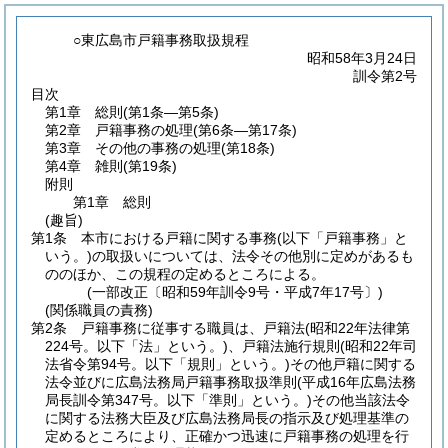
○東広島市戸籍事務取扱規程
昭和58年3月24日
訓令第2号
目次
第1章
総則
(第1条―第5条)
第2章
戸籍事務の処理
(第6条―第17条)
第3章
その他の事務の処理
(第18条)
第4章
雑則
(第19条)
附則
第1章
総則
(趣旨)
第1条
本市における戸籍に関する事務
(以下「戸籍事務」と
いう。)
の取扱いについては、法令その他別に定めがあるも
ののほか、この規程の定めるところによる。
(一部改正〔昭和59年訓令9号・平成7年17号〕)
(関係職員の責務)
第2条
戸籍事務に従事する職員は、戸籍法
(昭和22年法律第
224号。以下「法」という。)
、戸籍法施行規則
(昭和22年司
法省令第94号。以下「規則」という。)
その他戸籍に関する
法令並びに広島法務局戸籍事務取扱準則
(平成16年広島法務
局長訓令第347号。以下「準則」という。)
その他当該法令
に関する法務大臣及び広島法務局長の指示及び処理基準の
定めるところにより、正確かつ迅速に戸籍事務の処理を行