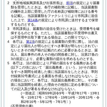
2
支所地域振興課長及び出張所長は、
前項
の規定により届書
類を受理したときは、各庁の補助簿に記載し、当該届書類
の欄外左上部に受理した庁の名称及び補助簿における番号
を記載し、当該届書類をファクシミリにより市民課に送信
した上で、
第14条
の規定により市民課に送付するまで保管
するものとする。
3
市民課長は、届書類の送信を受けたときは、受理番号を確
保するものとする。
ただし、当該届書類が不受理申出書又
は不受理申出取下書である場合は、この限りでない。
4
各庁は、
第1項
の規定による届書類の受理に際し、法の規
定により届出人が明らかにすべき事項が明らかにされてい
ないときその他戸籍の記載のために必要があるときは、届
出人、届出事件の本人その他の関係者に対し、法第27条の
3の規定により、必要な書類の提出を求めるものとする。
5
各庁は、法の規定により戸籍の届出をする義務がある者
(以下この項において「届出義務者」という。)
がその届出
をすべき期間を経過した後に当該届出をしたときは、準則
付録第32号書式による書面を作成しなければならない。
こ
の場合において、各庁は、当該届出義務者に対し、その書
面に当該期間を経過した理由その他別に定める事項につい
ての記入及び署名を求めなければならない。
(一部改正〔昭和59年訓令9号・平成7年17号・13年1
号・15年17号・17年6号・19年14号・20年13号・令
和2年16号・5年12号・7年1号〕)
(不受理申出書)