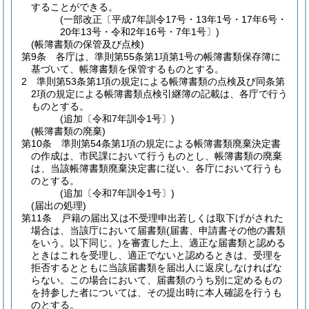
することができる。
(一部改正〔平成7年訓令17号・13年1号・17年6号・
20年13号・令和2年16号・7年1号〕)
(帳簿書類の保管及び点検)
第9条
各庁は、準則第55条第1項第1号の帳簿書類保存簿に
基づいて、帳簿書類を保管するものとする。
2
準則第53条第1項の規定による帳簿書類の点検及び同条第
2項の規定による帳簿書類点検引継簿の記載は、各庁で行う
ものとする。
(追加〔令和7年訓令1号〕)
(帳簿書類の廃棄)
第10条
準則第54条第1項の規定による帳簿書類廃棄決定書
の作成は、市民課において行うものとし、帳簿書類の廃棄
は、当該帳簿書類廃棄決定書に従い、各庁において行うも
のとする。
(追加〔令和7年訓令1号〕)
(届出の処理)
第11条
戸籍の届出又は不受理申出若しくは取下げがされた
場合は、当該庁において届書類
(届書、申請書その他の書類
をいう。以下同じ。)
を審査した上、適正な届書類と認める
ときはこれを受理し、適正でないと認めるときは、受理を
拒否するとともに当該届書類を届出人に返戻しなければな
らない。
この場合において、届書類のうち別に定めるもの
を持参した者については、その提出時に本人確認を行うも
のとする。