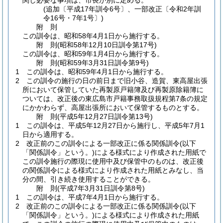
関し必要な事項は、市長が別に定める。
(追加〔平成17年訓令6号〕、一部改正〔令和2年訓
令16号・7年1号〕)
附
則
この訓令は、昭和58年4月1日から施行する。
附
則
(昭和58年12月10日
訓令第17号)
この訓令は、昭和59年1月4日から施行する。
附
則
(昭和59年3月31日
訓令第9号)
1
この訓令は、昭和59年4月1日から施行する。
2
この訓令の施行の日の前日まで旧小谷、造賀、東高屋出張
所において保管していた再製原戸籍簿及び再製原除籍簿に
ついては、改正後の東広島市戸籍事務取扱規程第7条の規定
にかかわらず、高屋出張所において保管するものとする。
附
則
(平成5年12月27日
訓令第13号)
1
この訓令は、平成5年12月27日から施行し、平成5年7月1
日から適用する。
2
改正前のこの訓令による一部改正に係る関係訓令
(以下
「関係訓令」という。)
による様式により作成された用紙で
この訓令施行の際現に使用中及び保管中のものは、改正後
の関係訓令による様式により作成された用紙とみなし、当
分の間、引き続き使用することができる。
附
則
(平成7年3月31日
訓令第8号)
1
この訓令は、平成7年4月1日から施行する。
2
改正前のこの訓令による一部改正に係る関係訓令
(以下
「関係訓令」という。)
による様式により作成された用紙