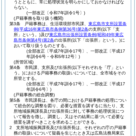
うとともに、常に処理状況を明らかにしておかなければな
らない。
(一部改正〔令和7年訓令1号〕)
(戸籍事務を取り扱う機関)
第3条
戸籍事務は、生活環境部市民課、
東広島市支所設置条
例
(平成16年東広島市条例第36号)
第2条
の支所
(以下「支
所」という。)
及び
東広島市出張所設置条例
(昭和49年東広
島市条例第4号)
第2条
の出張所
(以下「出張所」という。)
に
おいて取り扱うものとする。
(全部改正〔平成7年訓令17号〕、一部改正〔平成17
年訓令6号・令和5年12号〕)
(所管区域)
第4条
市民課、支所及び出張所
(以下それぞれを「庁」とい
う。)
における戸籍事務の取扱いについては、全市域をその
所管とする。
(全部改正〔平成7年訓令17号〕、一部改正〔平成17
年訓令6号〕)
(戸籍事務の総合調整)
第5条
市民課長は、各庁の間における戸籍事務の処理につい
て総合的な調整を図り、必要な措置を講ずるに当たり、支
所地域振興課長及び出張所長に対して事務の処理状況につ
いて報告を徴し、調査し、又はその結果に基づいて必要な
措置を講ずべきことを求めることができる。
2
支所地域振興課長及び出張所長は、それぞれの庁の戸籍事
務の取扱いについて疑義を生じたとき又は広島法務局東広