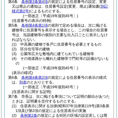
第4条
条例第3条第4項
の規定による住居番号の設定、変更
又は廃止の通知は、住居番号設定
(変更、廃止)
通知書
(
別記
様式第2号
)
によるものとする。
(一部改正〔平成19年規則45号〕)
(住居番号の表示の特例)
第5条
条例第4条第1項
の規則で定める場合は、次に掲げる
建物等に住居番号を表示する場合とし、この場合の住居番
号は、当該建物等の個別の主要な出入口ごとに表示しなけ
ればならない。
(1)
中高層の建物で各戸に住居番号を必要とするもの
(2)
区分住宅等の建物
(3)
公園等広大な敷地内に建てられている建物等
(4)
その他道路から離れた建物等で門柱等の設備がないも
の
(一部改正〔平成19年規則45号〕)
(表示の様式)
第6条
条例第4条第2項
の規定による住居番号の表示の様式
は、
別表
のとおりとする。
(一部改正〔平成19年規則45号〕)
(住居表示に関する証明)
第7条
市長は、次に掲げる事項について証明の願出があつた
ときは、証明書を交付するものとする。
(1)
住居表示に関する法律
(昭和37年法律第119号)
第3条第
1項及び第2項の規定による住居表示の実施
(2)
条例第2条
の規定による街区の区域の設定若しくは廃