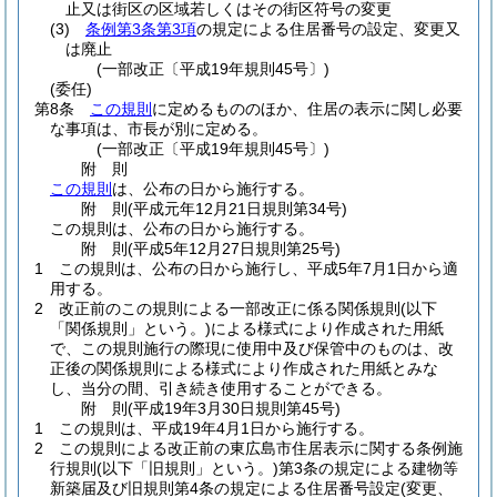
止又は街区の区域若しくはその街区符号の変更
(3)
条例第3条第3項
の規定による住居番号の設定、変更又
は廃止
(一部改正〔平成19年規則45号〕)
(委任)
第8条
この規則
に定めるもののほか、住居の表示に関し必要
な事項は、市長が別に定める。
(一部改正〔平成19年規則45号〕)
附
則
この規則
は、公布の日から施行する。
附
則
(平成元年12月21日
規則第34号)
この規則は、公布の日から施行する。
附
則
(平成5年12月27日
規則第25号)
1
この規則は、公布の日から施行し、平成5年7月1日から適
用する。
2
改正前のこの規則による一部改正に係る関係規則
(以下
「関係規則」という。)
による様式により作成された用紙
で、この規則施行の際現に使用中及び保管中のものは、改
正後の関係規則による様式により作成された用紙とみな
し、当分の間、引き続き使用することができる。
附
則
(平成19年3月30日
規則第45号)
1
この規則は、平成19年4月1日から施行する。
2
この規則による改正前の東広島市住居表示に関する条例施
行規則
(以下「旧規則」という。)
第3条の規定による建物等
新築届及び旧規則第4条の規定による住居番号設定
(変更、