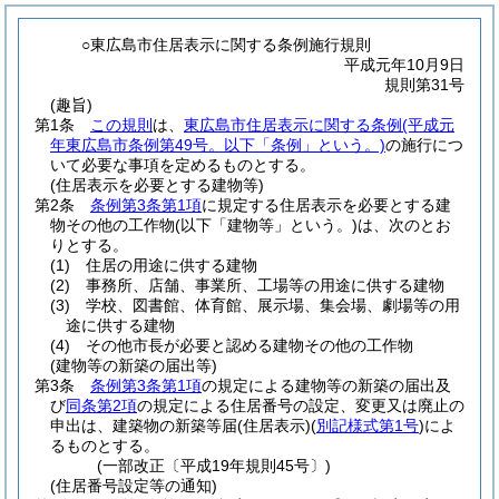
○東広島市住居表示に関する条例施行規則
平成元年10月9日
規則第31号
(趣旨)
第1条
この規則
は、
東広島市住居表示に関する条例
(平成元
年東広島市条例第49号。以下「条例」という。)
の施行につ
いて必要な事項を定めるものとする。
(住居表示を必要とする建物等)
第2条
条例第3条第1項
に規定する住居表示を必要とする建
物その他の工作物
(以下「建物等」という。)
は、次のとお
りとする。
(1)
住居の用途に供する建物
(2)
事務所、店舗、事業所、工場等の用途に供する建物
(3)
学校、図書館、体育館、展示場、集会場、劇場等の用
途に供する建物
(4)
その他市長が必要と認める建物その他の工作物
(建物等の新築の届出等)
第3条
条例第3条第1項
の規定による建物等の新築の届出及
び
同条第2項
の規定による住居番号の設定、変更又は廃止の
申出は、建築物の新築等届
(住居表示)
(
別記様式第1号
)
によ
るものとする。
(一部改正〔平成19年規則45号〕)
(住居番号設定等の通知)