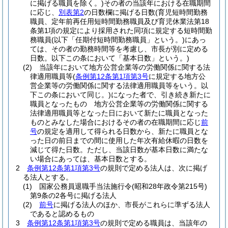
に掲げる職員を除く。)
その者の当該年における在職期間
に応じ、
別表第2
の日数欄に掲げる日数
(育児短時間勤務
職員、定年前再任用短時間勤務職員及び育児休業法第18
条第1項の規定により採用された同項に規定する短時間勤
務職員
(以下「任期付短時間勤務職員」という。)
にあっ
ては、その者の勤務時間等を考慮し、市長が別に定める
日数。以下この条において「基本日数」という。)
(2)
当該年において地方公営企業等の労働関係に関する法
律適用職員等
(
条例第12条第1項第3号
に規定する地方公
営企業等の労働関係に関する法律適用職員等をいう。以
下この条において同じ。)
になった者で、引き続き新たに
職員となったもの 地方公営企業等の労働関係に関する
法律適用職員等となった日において新たに職員となった
ものとみなした場合におけるその者の在職期間に応じ
前
号
の規定を適用して得られる日数から、新たに職員とな
った日の前日までの間に使用した年次有給休暇の日数を
減じて得た日数。
ただし、当該日数が基本日数に満たな
い場合にあっては、基本日数とする。
2
条例第12条第1項第3号
の規則で定める法人は、次に掲げ
る法人とする。
(1)
国家公務員退職手当法施行令
(昭和28年政令第215号)
第9条の2各号に掲げる法人
(2)
前号
に掲げる法人のほか、市長がこれらに準ずる法人
であると認めるもの
3
条例第12条第1項第3号
の規則で定める職員は、当該年の