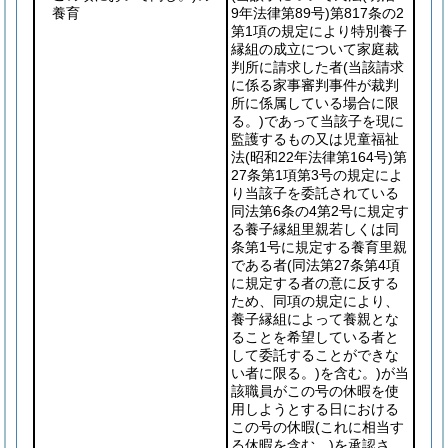
養育
9年法律第89号)
第817条の2
第1項の規定により特別養子
縁組の成立について家庭裁
判所に請求した者
(当該請求
に係る家事審判事件が裁判
所に係属している場合に限
る。)
であって当該子を現に
監護するもの又は児童福祉
法
(昭和22年法律第164号)
第
27条第1項第3号の規定によ
り当該子を委託されている
同法第6条の4第2号に規定す
る養子縁組里親若しくは同
条第1号に規定する養育里親
である者
(同法第27条第4項
に規定する者の意に反する
ため、同項の規定により、
養子縁組によって養親とな
ることを希望している者と
して委託することができな
い者に限る。)
を含む。)
が当
該職員がこの号の休暇を使
用しようとする日における
この号の休暇
(これに相当す
る休暇を含む。)
を承認さ