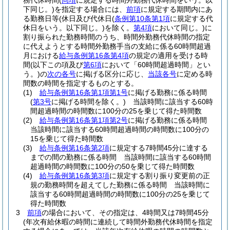
務代休時間
(
同項
に規定する時間外勤務代休時間をいう。以
下同じ。)
を指定する場合には、
前項
に規定する期間内にあ
る勤務日等
(休日及び代休日
(
条例第10条第1項
に規定する代
休日をいう。以下同じ。)
を除く。
第4項
において同じ。)
に
割り振られた勤務時間のうち、時間外勤務代休時間の指定
に代えようとする時間外勤務手当の支給に係る60時間超過
月における
給与条例第16条第4項
の規定の適用を受ける時
間
(以下この項及び
第6項
において「60時間超過時間」とい
う。)
の
次の各号
に掲げる区分に応じ、
当該各号
に定める時
間数の時間を指定するものとする。
(1)
給与条例第16条第1項第1号
に掲げる勤務に係る時間
(
第3号
に掲げる時間を除く。)
当該時間に該当する60時
間超過時間の時間数に100分の25を乗じて得た時間数
(2)
給与条例第16条第1項第2号
に掲げる勤務に係る時間
当該時間に該当する60時間超過時間の時間数に100分の
15を乗じて得た時間数
(3)
給与条例第16条第2項
に規定する7時間45分に達する
までの間の勤務に係る時間 当該時間に該当する60時間
超過時間の時間数に100分の50を乗じて得た時間数
(4)
給与条例第16条第3項
に規定する割り振り変更前の正
規の勤務時間を超えてした勤務に係る時間 当該時間に
該当する60時間超過時間の時間数に100分の25を乗じて
得た時間数
3
前項
の場合において、その指定は、4時間又は7時間45分
(年次有給休暇の時間に連続して時間外勤務代休時間を指定