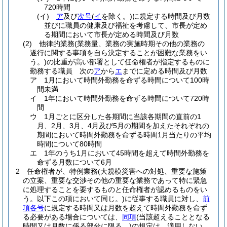
720時間
(イ)
ア
及び
次号
(
イ
を除く。)
に規定する時間及び月数
並びに職員の健康及び福祉を考慮して、市長が定め
る期間において市長が定める時間及び月数
(2)
他律的業務
(業務量、業務の実施時期その他の業務の
遂行に関する事項を自ら決定することが困難な業務をい
う。)
の比重が高い部署として任命権者が指定するものに
勤務する職員 次の
ア
から
エ
までに定める時間及び月数
ア
1月において時間外勤務を命ずる時間について100時
間未満
イ
1年において時間外勤務を命ずる時間について720時
間
ウ
1月ごとに区分した各期間に当該各期間の直前の1
月、2月、3月、4月及び5月の期間を加えたそれぞれの
期間において時間外勤務を命ずる時間1月当たりの平均
時間について80時間
エ
1年のうち1月において45時間を超えて時間外勤務を
命ずる月数について6月
2
任命権者が、特例業務
(大規模災害への対処、重要な施策
の立案、重要な交渉その他の重要な業務であって特に緊急
に処理することを要するものと任命権者が認めるものをい
う。以下この項において同じ。)
に従事する職員に対し、
前
項各号
に規定する時間又は月数を超えて時間外勤務を命ず
る必要がある場合については、
同項
(当該超えることとなる
時間又は月数に係る部分に限る。)
の規定は、適用しない。