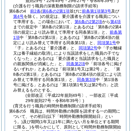
規則29号・22年49号・29年27号・令和6年39号〕)
(介護を行う職員の深夜勤務制限の請求手続等)
第6条の4
前2条
(
第6条の2第1項
並びに
前条第1項第3号
及び
第4号
を除く。)
の規定は、要介護者を介護する職員につい
て準用する。
この場合において、
第6条の2第2項
から
第4項
までの規定中「第8条の2第1項」とあるのは「第8条の2第4
項の規定により読み替えて準用する同条第1項」と、
前条第
1項
中「第8条の2第1項」とあるのは「第8条の2第4項の規
定により読み替えて準用する同条第1項」と、
同項第1号
中
「子」とあるのは「要介護者」と、
同項第2号
中「子が離縁
又は養子縁組の取消しにより当該請求をした職員の子でな
くなった」とあるのは「要介護者と当該請求をした職員と
の親族関係が消滅した」と、
同条第2項
中「前項各号に掲げ
るいずれか」とあるのは「前項第1号又は第2号」と、「第
8条の2第1項」とあるのは「第8条の2第4項の規定により読
み替えて準用する同条第1項」と、
同条第3項
中「第1項各
号に掲げる」とあるのは「第1項第1号又は第2号の」と読
み替えるものとする。
(全部改正〔平成22年規則49号〕、一部改正〔平成
29年規則27号・令和6年39号〕)
(育児を行う職員の時間外勤務制限の請求手続等)
第6条の5
職員は、時間外勤務の制限を請求する一の期間に
ついて、その初日
(以下「時間外勤務制限開始日」とい
う。)
及び期間
(1年又は1年に満たない月を単位とする期間
に限る。)
を明らかにして、原則として時間外勤務制限開始