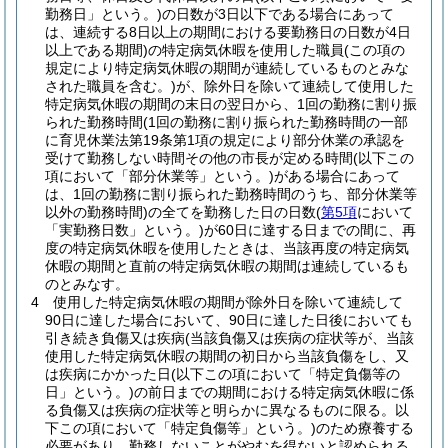
勤務日」という。)
の日数が3日以下である場合にあって
は、連続する8日以上の期間における要勤務日の日数が4日
以上である期間)
の特定病気休暇を使用した職員
(この項の
規定により特定病気休暇の期間が連続しているものとみな
された職員を含む。)
が、除外日を除いて連続して使用した
特定病気休暇の期間の末日の翌日から、1回の勤務に割り振
られた勤務時間
(1回の勤務に割り振られた勤務時間の一部
に育児休業法第19条第1項の規定により部分休業の承認を
受けて勤務しない時間その他の市長が定める時間
(以下この
項において「部分休業等」という。)
がある場合にあって
は、1回の勤務に割り振られた勤務時間のうち、部分休業等
以外の勤務時間)
の全てを勤務した日の日数
(
第5項
において
「実勤務日数」という。)
が60日に達する日までの間に、再
度の特定病気休暇を使用したときは、当該再度の特定病気
休暇の期間と直前の特定病気休暇の期間は連続しているも
のとみなす。
4
使用した特定病気休暇の期間が除外日を除いて連続して
90日に達した場合において、90日に達した日後においても
引き続き負傷又は疾病
(当該負傷又は疾病の症状等が、当該
使用した特定病気休暇の期間の初日から当該負傷をし、又
は疾病にかかった日
(以下この項において「特定負傷等の
日」という。)
の前日までの期間における特定病気休暇に係
る負傷又は疾病の症状等と明らかに異なるものに限る。以
下この項において「特定負傷等」という。)
のため療養する
必要があり、勤務しないことがやむを得ないと認められる