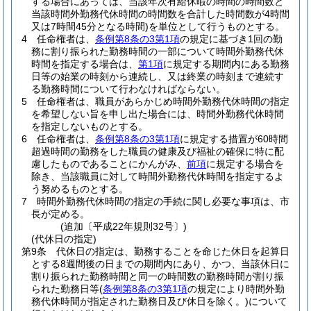
する場合にあっては、当該年次有給休暇の時間の時間数と
当該時間外勤務代休時間の時間数を合計した時間数が4時間
又は7時間45分となる時間)
を単位として行うものとする。
4
任命権者は、
条例第8条の3第1項
の規定に基づき1回の勤
務に割り振られた勤務時間の一部について時間外勤務代休
時間を指定する場合は、
第1項
に規定する期間内にある勤務
日等の始業の時刻から連続し、又は終業の時刻まで連続す
る勤務時間について行わなければならない。
5
任命権者は、職員があらかじめ時間外勤務代休時間の指定
を希望しない旨を申し出た場合には、時間外勤務代休時間
を指定しないものとする。
6
任命権者は、
条例第8条の3第1項
に規定する措置が60時間
超過時間の勤務をした職員の健康及び福祉の確保に特に配
慮したものであることにかんがみ、
前項
に規定する場合を
除き、当該職員に対して時間外勤務代休時間を指定するよ
う努めるものとする。
7
時間外勤務代休時間の指定の手続に関し必要な事項は、市
長が定める。
(追加〔平成22年規則32号〕)
(代休日の指定)
第9条
代休日の指定は、勤務することを命じた休日を起算日
とする8週間後の日までの期間内にあり、かつ、当該休日に
割り振られた勤務時間と同一の時間数の勤務時間が割り振
られた勤務日等
(
条例第8条の3第1項
の規定により時間外勤
務代休時間が指定された勤務日及び休日を除く。)
について