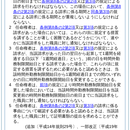
日の前日までに
条例第8条の2第2項
又は
第3項
の規定による
請求を行わなければならない。
この場合において、
条例第8
条の2第2項
の規定による請求に係る期間と
同条第3項
の規
定による請求に係る期間とが重複しないようにしなければ
ならない。
2
任命権者は、
条例第8条の2第2項
又は
第3項
の規定による
請求があった場合においては、これらの項に規定する措置
を講ずることが著しく困難であるかどうかについて、速や
かに当該請求をした職員に対し通知しなければならない。
3
任命権者は、
条例第8条の2第2項
又は
第3項
の規定による
請求が、当該請求があった日の翌日から起算して1週間を経
過する日
(以下「1週間経過日」という。)
前の日を時間外勤
務制限開始日とする請求であった場合で、これらの項に規
定する措置を講ずるために必要があると認めるときは、当
該時間外勤務制限開始日から1週間経過日までの間のいずれ
かの日に時間外勤務制限開始日を変更することができる。
4
任命権者は、
前項
の規定により時間外勤務制限開始日を変
更した場合においては、当該時間外勤務制限開始日を当該
変更前の時間外勤務制限開始日の前日までに当該請求をし
た職員に対し通知しなければならない。
5
任命権者は、
条例第8条の2第2項
又は
第3項
の請求に係る
事由について確認する必要があると認めるときは、当該請
求をした職員に対して証明書類の提出を求めることができ
る。
(追加〔平成14年規則29号〕、一部改正〔平成19年