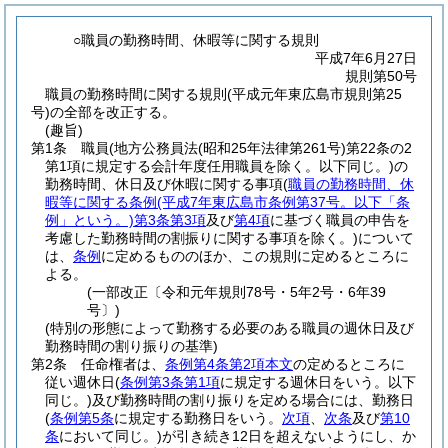
○職員の勤務時間、休暇等に関する規則
平成7年6月27日
規則第50号
職員の勤務時間に関する規則(平成元年東広島市規則第25
号)の全部を改正する。
(趣旨)
第1条
職員
(地方公務員法
(昭和25年法律第261号)
第22条の2
第1項に規定する会計年度任用職員を除く。以下同じ。)
の
勤務時間、休日及び休暇に関する事項
(
職員の勤務時間、休
暇等に関する条例
(平成7年東広島市条例第37号。以下「条
例」という。)
第3条第3項
及び
第4項
に基づく職員の申告を
考慮した勤務時間の割振りに関する事項を除く。)
について
は、
条例
に定めるもののほか、この規則に定めるところに
よる。
(一部改正〔令和元年規則78号・5年2号・6年39
号〕)
(特別の形態によって勤務する必要のある職員の週休日及び
勤務時間の割り振りの基準)
第2条
任命権者は、
条例第4条第2項本文
の定めるところに
従い週休日
(
条例第3条第1項
に規定する週休日をいう。以下
同じ。)
及び勤務時間の割り振りを定める場合には、勤務日
(
条例第5条
に規定する勤務日をいう。
次項
、
次条
及び
第10
条
において同じ。)
が引き続き12日を超えないようにし、か