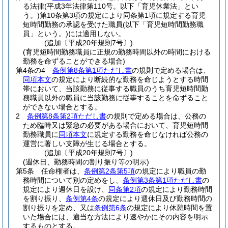
る法律
(平成3年法律第110号。以下「育児休業法」とい
う。)
第10条第3項の規定により同条第1項に規定する育児
短時間勤務の承認を受けた職員
(以下「育児短時間勤務職
員」という。)
には適用しない。
(追加〔平成20年規則7号〕)
(育児短時間勤務職員に正規の勤務時間以外の時間における
勤務を命ずることができる場合)
第4条の4
条例第8条第1項ただし書
の規則で定める場合は、
同項本文
の規定により断続的な勤務を命じようとする時間
帯において、当該勤務に従事する職員のうち育児短時間勤
務職員以外の職員に当該勤務に従事することを命ずること
ができない場合とする。
2
条例第8条第2項ただし書
の規則で定める場合は、公務の
ため臨時又は緊急の必要がある場合において、育児短時間
勤務職員に
同項本文
に規定する勤務を命じなければ公務の
運営に著しい支障が生じる場合とする。
(追加〔平成20年規則7号〕)
(週休日、勤務時間の割り振り等の明示)
第5条
任命権者は、
条例第2条第5項
の規定により職員の勤
務時間について別の定めをし、
条例第3条第1項ただし書
の
規定により週休日を設け、
同条第2項
の規定により勤務時間
を割り振り、
条例第4条
の規定により週休日及び勤務時間の
割り振りを定め、又は
条例第6条
の規定により休憩時間を置
いた場合には、適当な方法により速やかにその内容を明示
するものとする。