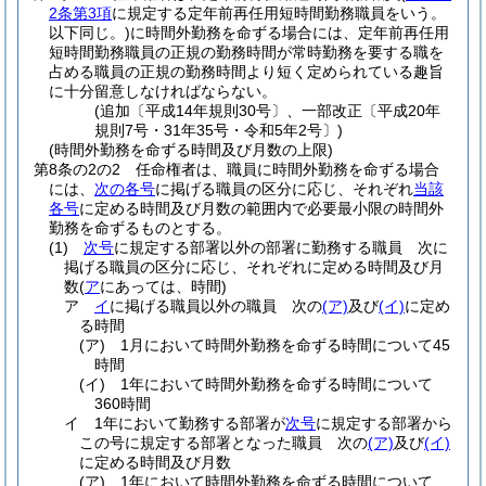
2条第3項
に規定する定年前再任用短時間勤務職員をいう。
以下同じ。)
に時間外勤務を命ずる場合には、定年前再任用
短時間勤務職員の正規の勤務時間が常時勤務を要する職を
占める職員の正規の勤務時間より短く定められている趣旨
に十分留意しなければならない。
(追加〔平成14年規則30号〕、一部改正〔平成20年
規則7号・31年35号・令和5年2号〕)
(時間外勤務を命ずる時間及び月数の上限)
第8条の2の2
任命権者は、職員に時間外勤務を命ずる場合
には、
次の各号
に掲げる職員の区分に応じ、それぞれ
当該
各号
に定める時間及び月数の範囲内で必要最小限の時間外
勤務を命ずるものとする。
(1)
次号
に規定する部署以外の部署に勤務する職員 次に
掲げる職員の区分に応じ、それぞれに定める時間及び月
数
(
ア
にあっては、時間)
ア
イ
に掲げる職員以外の職員 次の
(ア)
及び
(イ)
に定め
る時間
(ア)
1月において時間外勤務を命ずる時間について45
時間
(イ)
1年において時間外勤務を命ずる時間について
360時間
イ
1年において勤務する部署が
次号
に規定する部署から
この号に規定する部署となった職員 次の
(ア)
及び
(イ)
に定める時間及び月数
(ア)
1年において時間外勤務を命ずる時間について