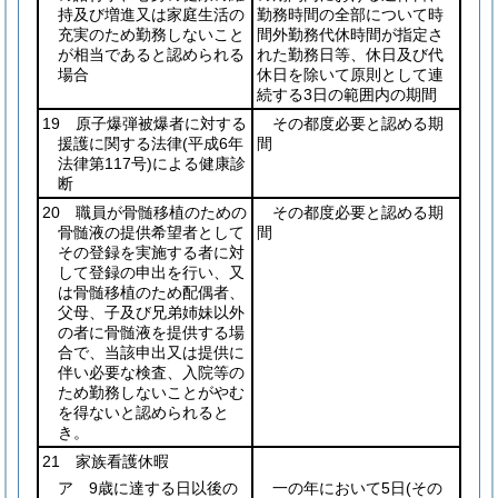
持及び増進又は家庭生活の
勤務時間の全部について時
充実のため勤務しないこと
間外勤務代休時間が指定さ
が相当であると認められる
れた勤務日等、休日及び代
場合
休日を除いて原則として連
続する3日の範囲内の期間
19 原子爆弾被爆者に対する
その都度必要と認める期
援護に関する法律
(平成6年
間
法律第117号)
による健康診
断
20 職員が骨髄移植のための
その都度必要と認める期
骨髄液の提供希望者として
間
その登録を実施する者に対
して登録の申出を行い、又
は骨髄移植のため配偶者、
父母、子及び兄弟姉妹以外
の者に骨髄液を提供する場
合で、当該申出又は提供に
伴い必要な検査、入院等の
ため勤務しないことがやむ
を得ないと認められると
き。
21 家族看護休暇
ア 9歳に達する日以後の
一の年において5日
(その