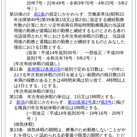
20年7号・22年49号・令和3年70号・4年23号・5年2
号〕)
第10条の3
前2条
の規定にかかわらず、労働基準法
(昭和22
年法律第49号)
第39条第1項又は第2項に規定する継続勤務
年数の計算に当たり定年前再任用短時間勤務職員の当該採
用後の勤務が退職以前の勤務と継続するものとされる者の
当該採用された年における年次有給休暇の日数は、当該採
用後の勤務と退職以前の勤務とが継続するものとみなした
場合における日数とする。
(追加〔平成14年規則30号〕、一部改正〔平成20年
規則7号・令和元年78号・5年2号〕)
(年次有給休暇の繰越し)
第11条
条例第12条第2項
の規則で定める日数は、一の年に
おける年次有給休暇の20日を超えない範囲内の残日数
(1日
未満の端数があるときは4時間未満は切り捨て、4時間以上
は1日とする。)
とする。
(年次有給休暇の単位)
第12条
年次有給休暇の単位は、1日又は1時間とする。
2
前項
の規定にかかわらず、
第10条第2号
及び
第3号
に掲げ
る職員の年次有給休暇の単位は1時間とする。
(一部改正〔平成14年規則30号・19年16号・20年7
号〕)
(病気休暇)
第13条
病気休暇の期間は、療養のため勤務しないことがや
むを得ないと認められる必要最小限度の期間とする。
ただ