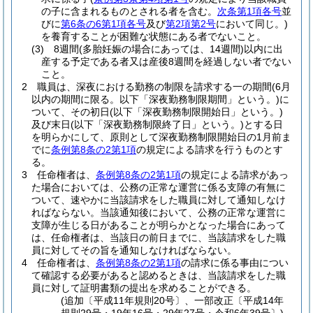
の子に含まれるものとされる者を含む。
次条第1項各号
並
びに
第6条の6第1項各号
及び
第2項第2号
において同じ。)
を養育することが困難な状態にある者でないこと。
(3)
8週間
(多胎妊娠の場合にあっては、14週間)
以内に出
産する予定である者又は産後8週間を経過しない者でない
こと。
2
職員は、深夜における勤務の制限を請求する一の期間
(6月
以内の期間に限る。以下「深夜勤務制限期間」という。)
に
ついて、その初日
(以下「深夜勤務制限開始日」という。)
及び末日
(以下「深夜勤務制限終了日」という。)
とする日
を明らかにして、原則として深夜勤務制限開始日の1月前ま
でに
条例第8条の2第1項
の規定による請求を行うものとす
る。
3
任命権者は、
条例第8条の2第1項
の規定による請求があっ
た場合においては、公務の正常な運営に係る支障の有無に
ついて、速やかに当該請求をした職員に対して通知しなけ
ればならない。
当該通知後において、公務の正常な運営に
支障が生じる日があることが明らかとなった場合にあって
は、任命権者は、当該日の前日までに、当該請求をした職
員に対してその旨を通知しなければならない。
4
任命権者は、
条例第8条の2第1項
の請求に係る事由につい
て確認する必要があると認めるときは、当該請求をした職
員に対して証明書類の提出を求めることができる。
(追加〔平成11年規則20号〕、一部改正〔平成14年