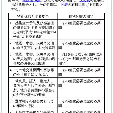
第14条
条例第14条
の規則で定める場合は、
次の表
の左欄に
掲げる場合とし、その期間は、
同表
の右欄に掲げる期間と
する。
特別休暇とする場合
特別休暇の期間
1 感染症の予防及び感染症
その都度必要と認める期
の患者に対する医療に関す
間
る法律
(平成10年法律第114
号)
による交通遮断
2 地震、水害、火災その他
その都度必要と認める期
の非常災害による交通遮断
間
3 地震、水害、火災その他
7日を超えない範囲内にお
の天災地変による職員の現
いてその都度必要と認める
住居の滅失又は破壊
期間
4 その他交通機関の事故等
その都度必要と認める期
の不可抗力による場合
間
5 裁判員、証人、鑑定人、
その都度必要と認める期
参考人等として国会、裁判
間
所、地方公共団体の議会そ
の他官公署への出頭
6 選挙権その他公民として
その都度必要と認める期
の権利の行使
間
7 所轄庁の事務又は事業の
その都度必要と認める期