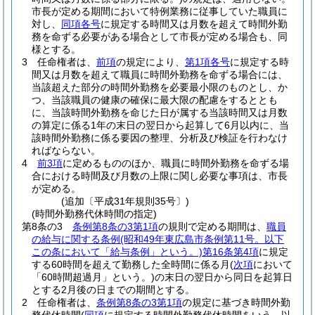
市長が定める期間において特例業務に従事していた職員に
対し、
同項各号
に規定する時間又は月数を超えて時間外勤
務を命ずる必要がある場合として市長が定める場合も、同
様とする。
3
任命権者は、
前項
の規定により、
第1項各号
に規定する時
間又は月数を超えて職員に時間外勤務を命ずる場合には、
当該超えた部分の時間外勤務を必要最小限のものとし、か
つ、当該職員の健康の確保に最大限の配慮をするととも
に、当該時間外勤務を命じた日が属する当該時間又は月数
の算定に係る1年の末日の翌日から起算して6月以内に、当
該時間外勤務に係る要因の整理、分析及び検証を行わなけ
ればならない。
4
前3項
に定めるもののほか、職員に時間外勤務を命ずる場
合における時間及び月数の上限に関し必要な事項は、市長
が定める。
(追加〔平成31年規則35号〕)
(時間外勤務代休時間の指定)
第8条の3
条例第8条の3第1項
の規則で定める期間は、
職員
の給与に関する条例
(昭和49年東広島市条例第11号。以下
この条において「給与条例」という。)
第16条第4項
に規定
する60時間を超えて勤務した全時間に係る月
(
次項
において
「60時間超過月」という。)
の末日の翌日から同日を起算日
とする2月後の日までの期間とする。
2
任命権者は、
条例第8条の3第1項
の規定に基づき時間外勤