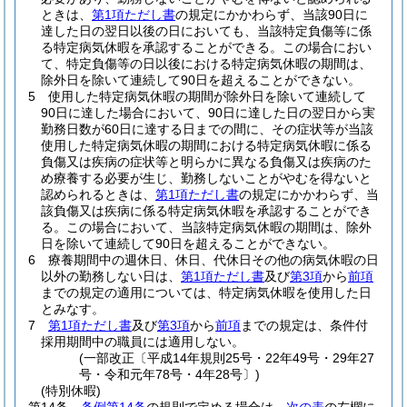
ときは、
第1項ただし書
の規定にかかわらず、当該90日に
達した日の翌日以後の日においても、当該特定負傷等に係
る特定病気休暇を承認することができる。
この場合におい
て、特定負傷等の日以後における特定病気休暇の期間は、
除外日を除いて連続して90日を超えることができない。
5
使用した特定病気休暇の期間が除外日を除いて連続して
90日に達した場合において、90日に達した日の翌日から実
勤務日数が60日に達する日までの間に、その症状等が当該
使用した特定病気休暇の期間における特定病気休暇に係る
負傷又は疾病の症状等と明らかに異なる負傷又は疾病のた
め療養する必要が生じ、勤務しないことがやむを得ないと
認められるときは、
第1項ただし書
の規定にかかわらず、当
該負傷又は疾病に係る特定病気休暇を承認することができ
る。
この場合において、当該特定病気休暇の期間は、除外
日を除いて連続して90日を超えることができない。
6
療養期間中の週休日、休日、代休日その他の病気休暇の日
以外の勤務しない日は、
第1項ただし書
及び
第3項
から
前項
までの規定の適用については、特定病気休暇を使用した日
とみなす。
7
第1項ただし書
及び
第3項
から
前項
までの規定は、条件付
採用期間中の職員には適用しない。
(一部改正〔平成14年規則25号・22年49号・29年27
号・令和元年78号・4年28号〕)
(特別休暇)