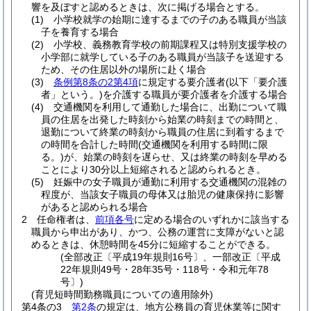
響を及ぼすと認めるときは、次に掲げる場合とする。
(1)
小学校就学の始期に達するまでの子のある職員が当該
子を養育する場合
(2)
小学校、義務教育学校の前期課程又は特別支援学校の
小学部に就学している子のある職員が当該子を送迎する
ため、その住居以外の場所に赴く場合
(3)
条例第8条の2第4項
に規定する要介護者
(以下「要介護
者」という。)
を介護する職員が要介護者を介護する場合
(4)
交通機関を利用して通勤した場合に、出勤について職
員の住居を出発した時刻から始業の時刻までの時間と、
退勤について終業の時刻から職員の住居に到着するまで
の時間を合計した時間
(交通機関を利用する時間に限
る。)
が、始業の時刻を遅らせ、又は終業の時刻を早める
ことにより30分以上短縮されると認められるとき。
(5)
妊娠中の女子職員が通勤に利用する交通機関の混雑の
程度が、当該女子職員の母体又は胎児の健康保持に影響
があると認められる場合
2
任命権者は、
前項各号
に定める場合のいずれかに該当する
職員から申出があり、かつ、公務の運営に支障がないと認
めるときは、休憩時間を45分に短縮することができる。
(全部改正〔平成19年規則16号〕、一部改正〔平成
22年規則49号・28年35号・118号・令和元年78
号〕)
(育児短時間勤務職員についての適用除外)
第4条の3
第2条
の規定は、地方公務員の育児休業等に関す