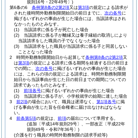
規則16号・22年49号〕)
第6条の6
条例第8条の2第2項
又は
第3項
の規定による請求が
された後時間外勤務制限開始日の前日までに、
次の各号
に
掲げるいずれかの事由が生じた場合には、当該請求はされ
なかったものとみなす。
(1)
当該請求に係る子が死亡した場合
(2)
当該請求に係る子が離縁又は養子縁組の取消しにより
当該請求をした職員の子でなくなった場合
(3)
当該請求をした職員が当該請求に係る子と同居しない
こととなった場合
2
時間外勤務制限開始日から起算して
条例第8条の2第2項
又
は
第3項
の規定による請求に係る期間を経過する日の前日ま
での間に、
次の各号
に掲げるいずれかの事由が生じた場合
には、これらの項の規定による請求は、時間外勤務制限開
始日から当該事由が生じた日の前日までの期間についての
請求であったものとみなす。
(1)
前項各号
に掲げるいずれかの事由が生じた場合
(2)
当該請求に係る子が、小学校就学の始期に達した場合
3
前2項
の場合において、職員は遅滞なく、
第1項各号
に掲
げる事由が生じた旨を任命権者に届け出なければならな
い。
4
前条第5項
の規定は、
前項
の届出について準用する。
(追加〔平成14年規則29号〕、一部改正〔平成22年
規則49号・令和7年36号〕)
(介護を行う職員の時間外勤務制限の請求手続等)