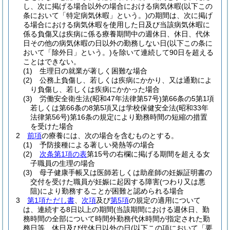
し、次に掲げる場合以外の場合における病気休暇
(以下この
条において「特定病気休暇」という。)
の期間は、次に掲げ
る場合における病気休暇を使用した日及び当該病気休暇に
係る負傷又は疾病に係る療養期間中の週休日、休日、代休
日その他の病気休暇の日以外の勤務しない日
(以下この条に
おいて「除外日」という。)
を除いて連続して90日を超える
ことはできない。
(1)
生理日の就業が著しく困難な場合
(2)
公務上負傷し、若しくは疾病にかかり、又は通勤によ
り負傷し、若しくは疾病にかかった場合
(3)
労働安全衛生法
(昭和47年法律第57号)
第66条の5第1項
若しくは第66条の8第5項又は学校保健安全法
(昭和33年
法律第56号)
第16条の規定により勤務時間の短縮の措置
を受けた場合
2
前項
の療養には、次の場合を含むものとする。
(1)
予防接種による著しい発熱等の場合
(2)
次条第1項の表
第15号の右欄に掲げる期間を超える女
子職員の生理の場合
(3)
母子健康手帳又は医師若しくは助産師の妊娠証明書の
交付を受けた職員が妊娠に起因する障害
(つわり又は悪
阻)
により勤務することが困難と認められる場合
3
第1項ただし書
、
次項
及び
第5項
の規定の適用について
は、連続する8日以上の期間
(当該期間における週休日、勤
務時間の全部について時間外勤務代休時間が指定された勤
務日等、休日及び代休日以外の日
(以下この項において「要