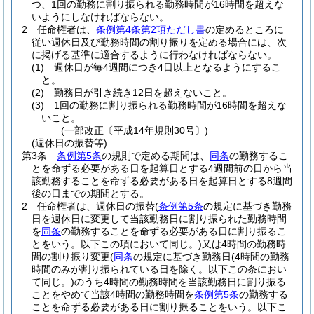
つ、1回の勤務に割り振られる勤務時間が16時間を超えな
いようにしなければならない。
2
任命権者は、
条例第4条第2項ただし書
の定めるところに
従い週休日及び勤務時間の割り振りを定める場合には、次
に掲げる基準に適合するように行わなければならない。
(1)
週休日が毎4週間につき4日以上となるようにするこ
と。
(2)
勤務日が引き続き12日を超えないこと。
(3)
1回の勤務に割り振られる勤務時間が16時間を超えな
いこと。
(一部改正〔平成14年規則30号〕)
(週休日の振替等)
第3条
条例第5条
の規則で定める期間は、
同条
の勤務するこ
とを命ずる必要がある日を起算日とする4週間前の日から当
該勤務することを命ずる必要がある日を起算日とする8週間
後の日までの期間とする。
2
任命権者は、週休日の振替
(
条例第5条
の規定に基づき勤務
日を週休日に変更して当該勤務日に割り振られた勤務時間
を
同条
の勤務することを命ずる必要がある日に割り振るこ
とをいう。以下この項において同じ。)
又は4時間の勤務時
間の割り振り変更
(
同条
の規定に基づき勤務日
(4時間の勤務
時間のみが割り振られている日を除く。以下この条におい
て同じ。)
のうち4時間の勤務時間を当該勤務日に割り振る
ことをやめて当該4時間の勤務時間を
条例第5条
の勤務する
ことを命ずる必要がある日に割り振ることをいう。以下こ