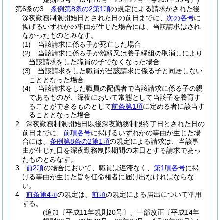
規則29号・19年16号・29年27号・令和6年39号〕)
第6条の3
条例第8条の2第1項
の規定による請求がされた後
深夜勤務制限開始日とされた日の前日までに、
次の各号
に
掲げるいずれかの事由が生じた場合には、当該請求はされ
なかったものとみなす。
(1)
当該請求に係る子が死亡した場合
(2)
当該請求に係る子が離縁又は養子縁組の取消しにより
当該請求をした職員の子でなくなった場合
(3)
当該請求をした職員が当該請求に係る子と同居しない
こととなった場合
(4)
当該請求をした職員の配偶者で当該請求に係る子の親
であるものが、深夜において常態として当該子を養育す
ることができるものとして
前条第1項
に定める者に該当す
ることとなった場合
2
深夜勤務制限開始日以後深夜勤務制限終了日とされた日の
前日までに、
前項各号
に掲げるいずれかの事由が生じた場
合には、
条例第8条の2第1項
の規定による請求は、当該事
由が生じた日を深夜勤務制限期間の末日とする請求であっ
たものとみなす。
3
前2項
の場合において、職員は遅滞なく、
第1項各号
に掲
げる事由が生じた旨を任命権者に届け出なければならな
い。
4
前条第4項
の規定は、
前項
の規定による届出について準用
する。
(追加〔平成11年規則20号〕、一部改正〔平成14年