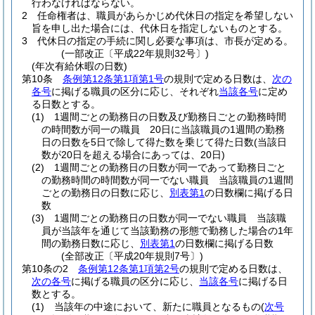
行わなければならない。
2
任命権者は、職員があらかじめ代休日の指定を希望しない
旨を申し出た場合には、代休日を指定しないものとする。
3
代休日の指定の手続に関し必要な事項は、市長が定める。
(一部改正〔平成22年規則32号〕)
(年次有給休暇の日数)
第10条
条例第12条第1項第1号
の規則で定める日数は、
次の
各号
に掲げる職員の区分に応じ、それぞれ
当該各号
に定め
る日数とする。
(1)
1週間ごとの勤務日の日数及び勤務日ごとの勤務時間
の時間数が同一の職員 20日に当該職員の1週間の勤務
日の日数を5日で除して得た数を乗じて得た日数
(当該日
数が20日を超える場合にあっては、20日)
(2)
1週間ごとの勤務日の日数が同一であって勤務日ごと
の勤務時間の時間数が同一でない職員 当該職員の1週間
ごとの勤務日の日数に応じ、
別表第1
の日数欄に掲げる日
数
(3)
1週間ごとの勤務日の日数が同一でない職員 当該職
員が当該年を通じて当該勤務の形態で勤務した場合の1年
間の勤務日数に応じ、
別表第1
の日数欄に掲げる日数
(全部改正〔平成20年規則7号〕)
第10条の2
条例第12条第1項第2号
の規則で定める日数は、
次の各号
に掲げる職員の区分に応じ、
当該各号
に掲げる日
数とする。
(1)
当該年の中途において、新たに職員となるもの
(
次号