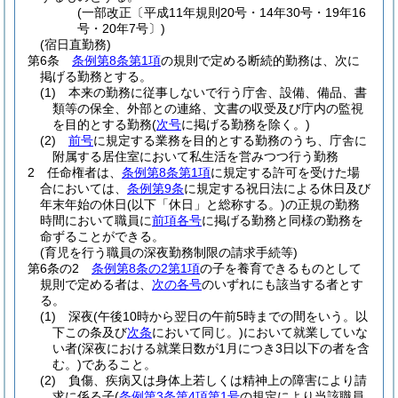
(一部改正〔平成11年規則20号・14年30号・19年16
号・20年7号〕)
(宿日直勤務)
第6条
条例第8条第1項
の規則で定める断続的勤務は、次に
掲げる勤務とする。
(1)
本来の勤務に従事しないで行う庁舎、設備、備品、書
類等の保全、外部との連絡、文書の収受及び庁内の監視
を目的とする勤務
(
次号
に掲げる勤務を除く。)
(2)
前号
に規定する業務を目的とする勤務のうち、庁舎に
附属する居住室において私生活を営みつつ行う勤務
2
任命権者は、
条例第8条第1項
に規定する許可を受けた場
合においては、
条例第9条
に規定する祝日法による休日及び
年末年始の休日
(以下「休日」と総称する。)
の正規の勤務
時間において職員に
前項各号
に掲げる勤務と同様の勤務を
命ずることができる。
(育児を行う職員の深夜勤務制限の請求手続等)
第6条の2
条例第8条の2第1項
の子を養育できるものとして
規則で定める者は、
次の各号
のいずれにも該当する者とす
る。
(1)
深夜
(午後10時から翌日の午前5時までの間をいう。以
下この条及び
次条
において同じ。)
において就業していな
い者
(深夜における就業日数が1月につき3日以下の者を含
む。)
であること。
(2)
負傷、疾病又は身体上若しくは精神上の障害により請
求に係る子
(
条例第3条第4項第1号
の規定により当該職員