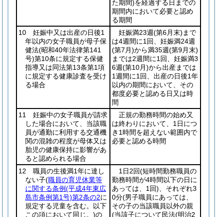
た期間)
を経過する日までの
期間内において必要と認め
る期間
10 妊娠中又は出産の日後1
妊娠満23週
(第6月末)
まで
年以内の女子職員が母子保
は4週間に1回、妊娠満24週
健法
(昭和40年法律第141
(第7月)
から満35週
(第9月末)
号)
第10条に規定する保健
までは2週間に1回、妊娠満3
指導又は同法第13条第1項
6週
(第10月)
から出産までは
に規定する健康診査を受け
1週間に1回、出産の日後1年
る場合
以内の期間において、その
都度必要と認める日又は時
間
11 妊娠中の女子職員が請求
正規の勤務時間の始め又
した場合において、当該職
は終わりにおいて、1日につ
員が通勤に利用する交通機
き1時間を超えない範囲内で
関の混雑の程度が母体又は
必要と認める時間
胎児の健康保持に影響があ
ると認められる場合
12 職員の生後満1年に達し
1日2回
(短時間勤務職員の
ない子
(
職員の育児休業等
勤務時間が4時間以下の日に
に関する条例
(平成4年東広
あっては、1回)
、それぞれ3
島市条例第1号)
第2条の2
に
0分
(男子職員にあっては、
規定する児童を含む。以下
その子の当該職員以外の親
この項において同じ。)
の
(当該子について民法
(明治2