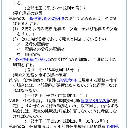
する。
(全部改正〔平成22年規則49号〕)
(要介護者の範囲)
第6条の8
条例第8条の2第4項
の規則で定める者は、次に掲
げる者とする。
(1)
2親等以内の親族
(配偶者、父母、子及び配偶者の父母
を除く。)
(2)
次に掲げる者であって職員と同居しているもの
ア
父母の配偶者
イ
配偶者の父母の配偶者
ウ
伯叔父母
2
条例第8条の2第4項
の規則で定める期間は、1週間以上の
期間とする。
(追加〔平成28年規則118号〕)
(時間外勤務を命ずる際の考慮)
第7条
任命権者は、職員に
条例第8条
に規定する勤務を命ず
る場合には、当該勤務が過度にならないように留意しなけ
ればならない。
(一部改正〔平成28年規則118号〕)
第8条
任命権者は、職員に時間外勤務
(
条例第8条第2項
の規
定により命ぜられて行う勤務をいう。以下同じ。)
を命ずる
場合には、職員の健康及び福祉を害しないように考慮しな
ければならない。
(一部改正〔平成28年規則118号・31年35号〕)
第8条の2
任命権者は、定年前再任用短時間勤務職員
(
条例第