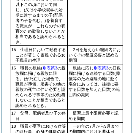
以下この項において同
じ。)
又は小学校就学の始
期に達するまでの子
(配偶
者の子を含む。)
を養育す
る職員が、これらの子の養
育のため勤務しないことが
相当であると認められると
き。
15 生理日において勤務する
2日を超えない範囲内にお
ことが著しく困難である女
いてその都度必要と認める
子職員の生理
期間
16 職員の親族
(
別表第3
の親
親族に応じ
別表第3
の日数
族欄に掲げる親族に限
欄に掲げる連続する日数
(葬
る。)
が死亡した場合で、
儀等のため遠隔の地に赴く
職員が葬儀、服喪その他の
場合にあっては、往復に要
親族の死亡に伴い必要と認
する日数を加えた日数)
の範
められる行事等のため勤務
囲内の期間
しないことが相当であると
認められるとき。
17 父母、配偶者及び子の祭
慣習上最小限度必要と認
日
める期間
18 職員が夏季における盆等
一の年の7月から9月まで
の諸行事、心身の健康の維
の期間内における週休日、