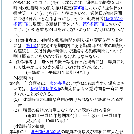
の条において同じ。)
を行う場合には、週休日の振替又は4
時間の勤務時間の割り振り変更
(
第4項
において「週休日の
振替等」という。)
を行った後において、週休日が毎4週間
につき4日以上となるようにし、かつ、勤務日等
(
条例第10
条第1項
に規定する勤務日等をいう。
第9条第1項
において
同じ。)
が引き続き24日を超えないようにしなければならな
い。
3
任命権者は、4時間の勤務時間の割り振り変更を行う場合
には、
第1項
に規定する期間内にある勤務日の始業の時刻か
ら連続し、又は終業の時刻まで連続する勤務時間について
割り振ることをやめて行わなければならない。
4
任命権者は、週休日の振替等を行った場合には、職員に対
して速やかにその旨を通知しなければならない。
(一部改正〔平成21年規則79号〕)
(休憩時間)
第4条
任命権者は、
次の各号
のいずれにも該当する場合にお
いては、
条例第6条第3項
の規定により休憩時間を一斉に与
えないことができる。
(1)
休憩時間の自由な利用が妨げられないと認められる場
合
(2)
職員の負担が加重にならないと認められる場合
(追加〔平成11年規則20号〕、一部改正〔平成18年
規則6号・19年16号〕)
(休憩時間の短縮)
第4条の2
条例第6条第2項
の職員の健康及び福祉に重大な影