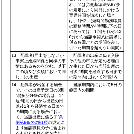
れ、又は労働基準法第67条
の規定により同日における
育児時間を請求した場合
は、1日2回
(短時間勤務職員
の勤務時間が4時間以下の日
にあっては、1回)
それぞれ3
0分から当該承認又は請求に
係る各回ごとの期間を差し
引いた期間を超えない期間)
13 配偶者
(届出をしないが
配偶者の出産に係る入院
事実上婚姻関係と同様の事
その他の市長が定める理由
情にあるものを含む。以下
が生じた日から当該出産の
この項及び次項において同
日後2週間を経過する日まで
じ。)
の出産
の期間内において2日以内
14 配偶者が出産する場合
当該期間内において5日の
で、その出産予定日の8週
範囲内の期間
間
(多胎妊娠の場合は、14
週間)
前の日から出産の日
以後1年を経過する日まで
の期間にある場合におい
て、当該出産に係る子
(
条
例第8条の2第1項
の規定に
より当該職員の子に含まれ
るものとされる者を含む。