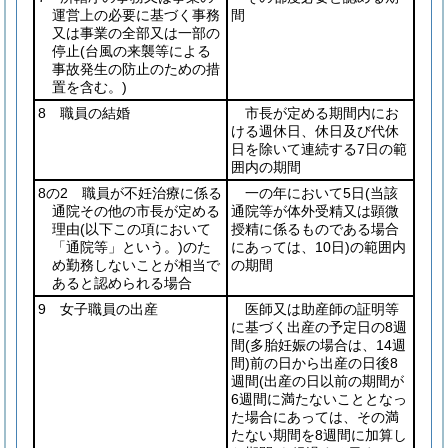
運営上の必要に基づく事務
間
又は事業の全部又は一部の
停止
(台風の来襲等による
事故発生の防止のための措
置を含む。)
8 職員の結婚
市長が定める期間内にお
ける週休日、休日及び代休
日を除いて連続する7日の範
囲内の期間
8の2 職員が不妊治療に係る
一の年において5日
(当該
通院その他の市長が定める
通院等が体外受精又は顕微
理由
(以下この項において
授精に係るものである場合
「通院等」という。)
のた
にあっては、10日)
の範囲内
め勤務しないことが相当で
の期間
あると認められる場合
9 女子職員の出産
医師又は助産師の証明等
に基づく出産の予定日の8週
間
(多胎妊娠の場合は、14週
間)
前の日から出産の日後8
週間
(出産の日以前の期間が
6週間に満たないこととなっ
た場合にあっては、その満
たない期間を8週間に加算し