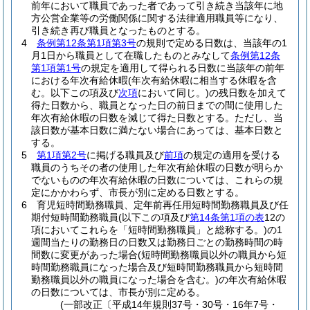
前年において職員であった者であって引き続き当該年に地
方公営企業等の労働関係に関する法律適用職員等になり、
引き続き再び職員となったものとする。
4
条例第12条第1項第3号
の規則で定める日数は、当該年の1
月1日から職員として在職したものとみなして
条例第12条
第1項第1号
の規定を適用して得られる日数に当該年の前年
における年次有給休暇
(年次有給休暇に相当する休暇を含
む。以下この項及び
次項
において同じ。)
の残日数を加えて
得た日数から、職員となった日の前日までの間に使用した
年次有給休暇の日数を減じて得た日数とする。
ただし、当
該日数が基本日数に満たない場合にあっては、基本日数と
する。
5
第1項第2号
に掲げる職員及び
前項
の規定の適用を受ける
職員のうちその者の使用した年次有給休暇の日数が明らか
でないものの年次有給休暇の日数については、これらの規
定にかかわらず、市長が別に定める日数とする。
6
育児短時間勤務職員、定年前再任用短時間勤務職員及び任
期付短時間勤務職員
(以下この項及び
第14条第1項の表
12の
項においてこれらを「短時間勤務職員」と総称する。)
の1
週間当たりの勤務日の日数又は勤務日ごとの勤務時間の時
間数に変更があった場合
(短時間勤務職員以外の職員から短
時間勤務職員になった場合及び短時間勤務職員から短時間
勤務職員以外の職員になった場合を含む。)
の年次有給休暇
の日数については、市長が別に定める。
(一部改正〔平成14年規則37号・30号・16年7号・