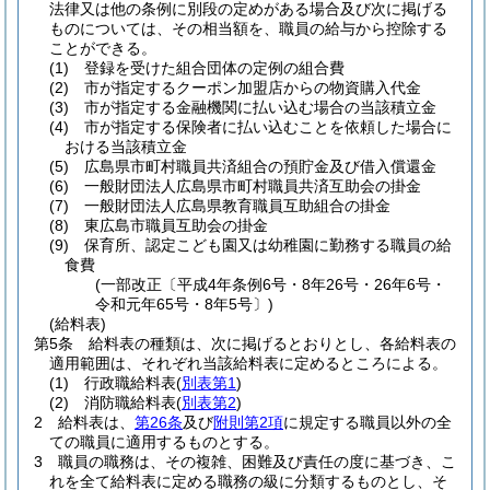
法律又は他の条例に別段の定めがある場合及び次に掲げる
ものについては、その相当額を、職員の給与から控除する
ことができる。
(1)
登録を受けた組合団体の定例の組合費
(2)
市が指定するクーポン加盟店からの物資購入代金
(3)
市が指定する金融機関に払い込む場合の当該積立金
(4)
市が指定する保険者に払い込むことを依頼した場合に
おける当該積立金
(5)
広島県市町村職員共済組合の預貯金及び借入償還金
(6)
一般財団法人広島県市町村職員共済互助会の掛金
(7)
一般財団法人広島県教育職員互助組合の掛金
(8)
東広島市職員互助会の掛金
(9)
保育所、認定こども園又は幼稚園に勤務する職員の給
食費
(一部改正〔平成4年条例6号・8年26号・26年6号・
令和元年65号・8年5号〕)
(給料表)
第5条
給料表の種類は、次に掲げるとおりとし、各給料表の
適用範囲は、それぞれ当該給料表に定めるところによる。
(1)
行政職給料表
(
別表第1
)
(2)
消防職給料表
(
別表第2
)
2
給料表は、
第26条
及び
附則第2項
に規定する職員以外の全
ての職員に適用するものとする。
3
職員の職務は、その複雑、困難及び責任の度に基づき、こ
れを全て給料表に定める職務の級に分類するものとし、そ