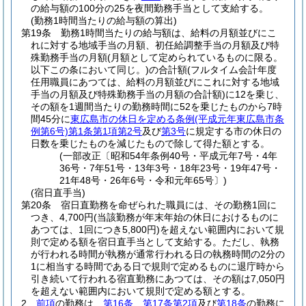
の給与額の100分の25を夜間勤務手当として支給する。
(勤務1時間当たりの給与額の算出)
第19条
勤務1時間当たりの給与額は、給料の月額並びにこ
れに対する地域手当の月額、初任給調整手当の月額及び特
殊勤務手当の月額
(月額として定められているものに限る。
以下この条において同じ。)
の合計額
(フルタイム会計年度
任用職員にあつては、給料の月額並びにこれに対する地域
手当の月額及び特殊勤務手当の月額の合計額)
に12を乗じ、
その額を1週間当たりの勤務時間に52を乗じたものから7時
間45分に
東広島市の休日を定める条例
(平成元年東広島市条
例第6号)
第1条第1項第2号
及び
第3号
に規定する市の休日の
日数を乗じたものを減じたもので除して得た額とする。
(一部改正〔昭和54年条例40号・平成元年7号・4年
36号・7年51号・13年3号・18年23号・19年47号・
21年48号・26年6号・令和元年65号〕)
(宿日直手当)
第20条
宿日直勤務を命ぜられた職員には、その勤務1回に
つき、4,700円
(当該勤務が年末年始の休日におけるものに
あつては、1回につき5,800円)
を超えない範囲内において規
則で定める額を宿日直手当として支給する。
ただし、執務
が行われる時間が執務が通常行われる日の執務時間の2分の
1に相当する時間である日で規則で定めるものに退庁時から
引き続いて行われる宿直勤務にあつては、その額は7,050円
を超えない範囲内において規則で定める額とする。
2
前項
の勤務は、
第16条
、
第17条第2項
及び
第18条
の勤務に