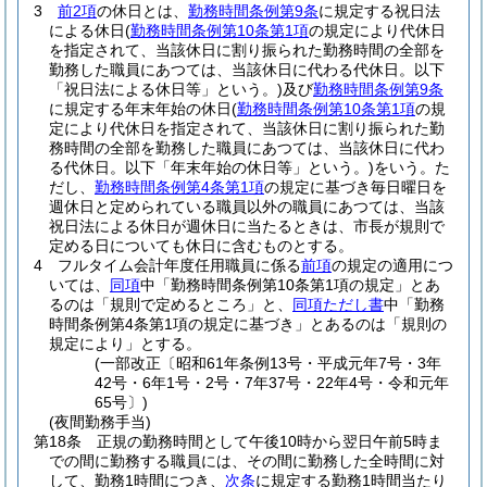
3
前2項
の休日とは、
勤務時間条例第9条
に規定する祝日法
による休日
(
勤務時間条例第10条第1項
の規定により代休日
を指定されて、当該休日に割り振られた勤務時間の全部を
勤務した職員にあつては、当該休日に代わる代休日。以下
「祝日法による休日等」という。)
及び
勤務時間条例第9条
に規定する年末年始の休日
(
勤務時間条例第10条第1項
の規
定により代休日を指定されて、当該休日に割り振られた勤
務時間の全部を勤務した職員にあつては、当該休日に代わ
る代休日。以下「年末年始の休日等」という。)
をいう。
た
だし、
勤務時間条例第4条第1項
の規定に基づき毎日曜日を
週休日と定められている職員以外の職員にあつては、当該
祝日法による休日が週休日に当たるときは、市長が規則で
定める日についても休日に含むものとする。
4
フルタイム会計年度任用職員に係る
前項
の規定の適用につ
いては、
同項
中「勤務時間条例第10条第1項の規定」とあ
るのは「規則で定めるところ」と、
同項ただし書
中「勤務
時間条例第4条第1項の規定に基づき」とあるのは「規則の
規定により」とする。
(一部改正〔昭和61年条例13号・平成元年7号・3年
42号・6年1号・2号・7年37号・22年4号・令和元年
65号〕)
(夜間勤務手当)
第18条
正規の勤務時間として午後10時から翌日午前5時ま
での間に勤務する職員には、その間に勤務した全時間に対
して、勤務1時間につき、
次条
に規定する勤務1時間当たり