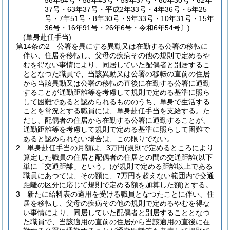
56年64号・58年43号・59年37号・60年30号・62年
37号・63年37号・平成2年33号・4年36号・5年25
号・7年51号・8年30号・9年33号・10年31号・15年
36号・16年91号・26年6号・令和6年54号〕)
(単身赴任手当)
第14条の2
公署を異にする異動又は在勤する公署の移転に
伴い、住居を移転し、父母の疾病その他の規則で定めるや
むを得ない事情により、同居していた配偶者と別居するこ
ととなつた職員で、当該異動又は公署の移転の直前の住居
から当該異動又は公署の移転の直後に在勤する公署に通勤
することが通勤距離等を考慮して規則で定める基準に照ら
して困難であると認められるもののうち、単身で生活する
ことを常況とする職員には、単身赴任手当を支給する。
た
だし、配偶者の住居から在勤する公署に通勤することが、
通勤距離等を考慮して規則で定める基準に照らして困難で
あると認められない場合は、この限りでない。
2
単身赴任手当の月額は、3万円
(規則で定めるところにより
算定した職員の住居と配偶者の住居との間の交通距離
(以下
単に「交通距離」という。)
が規則で定める距離以上である
職員にあつては、その額に、7万円を超えない範囲内で交通
距離の区分に応じて規則で定める額を加算した額)
とする。
3
新たに給料表の適用を受ける職員となつたことに伴い、住
居を移転し、父母の疾病その他の規則で定めるやむを得な
い事情により、同居していた配偶者と別居することとなつ
た職員で、当該適用の直前の住居から当該適用の直後に在