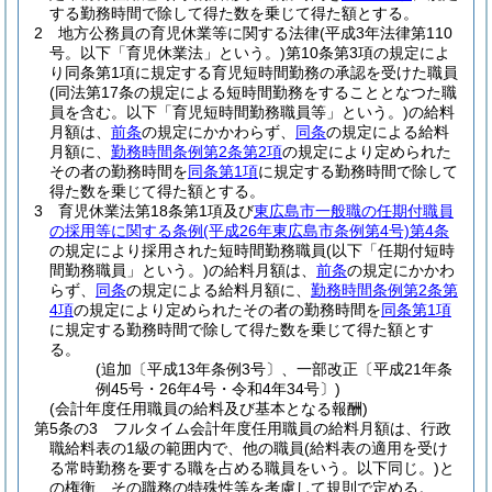
する勤務時間で除して得た数を乗じて得た額とする。
2
地方公務員の育児休業等に関する法律
(平成3年法律第110
号。以下「育児休業法」という。)
第10条第3項の規定によ
り同条第1項に規定する育児短時間勤務の承認を受けた職員
(同法第17条の規定による短時間勤務をすることとなつた職
員を含む。以下「育児短時間勤務職員等」という。)
の給料
月額は、
前条
の規定にかかわらず、
同条
の規定による給料
月額に、
勤務時間条例第2条第2項
の規定により定められた
その者の勤務時間を
同条第1項
に規定する勤務時間で除して
得た数を乗じて得た額とする。
3
育児休業法第18条第1項及び
東広島市一般職の任期付職員
の採用等に関する条例
(平成26年東広島市条例第4号)
第4条
の規定により採用された短時間勤務職員
(以下「任期付短時
間勤務職員」という。)
の給料月額は、
前条
の規定にかかわ
らず、
同条
の規定による給料月額に、
勤務時間条例第2条第
4項
の規定により定められたその者の勤務時間を
同条第1項
に規定する勤務時間で除して得た数を乗じて得た額とす
る。
(追加〔平成13年条例3号〕、一部改正〔平成21年条
例45号・26年4号・令和4年34号〕)
(会計年度任用職員の給料及び基本となる報酬)
第5条の3
フルタイム会計年度任用職員の給料月額は、行政
職給料表の1級の範囲内で、他の職員
(給料表の適用を受け
る常時勤務を要する職を占める職員をいう。以下同じ。)
と
の権衡、その職務の特殊性等を考慮して規則で定める。