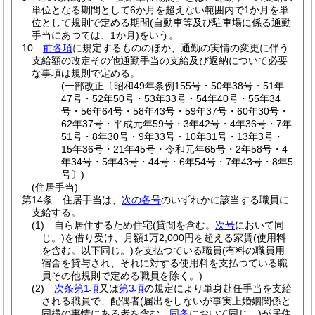
単位となる期間として6か月を超えない範囲内で1か月を単
位として規則で定める期間
(自動車等及び駐車場に係る通勤
手当にあつては、1か月)
をいう。
10
前各項
に規定するもののほか、通勤の実情の変更に伴う
支給額の改定その他通勤手当の支給及び返納について必要
な事項は規則で定める。
(一部改正〔昭和49年条例155号・50年38号・51年
47号・52年50号・53年33号・54年40号・55年34
号・56年64号・58年43号・59年37号・60年30号・
62年37号・平成元年59号・3年42号・4年36号・7年
51号・8年30号・9年33号・10年31号・13年3号・
15年36号・21年45号・令和元年65号・2年58号・4
年34号・5年43号・44号・6年54号・7年43号・8年5
号〕)
(住居手当)
第14条
住居手当は、
次の各号
のいずれかに該当する職員に
支給する。
(1)
自ら居住するため住宅
(貸間を含む。
次号
において同
じ。)
を借り受け、月額1万2,000円を超える家賃
(使用料
を含む。以下同じ。)
を支払つている職員
(有料の職員用
宿舎を貸与され、それに対する使用料を支払つている職
員その他規則で定める職員を除く。)
(2)
次条第1項
又は
第3項
の規定により単身赴任手当を支給
される職員で、配偶者
(届出をしないが事実上婚姻関係と
同様の事情にある者を含む。
同条
において同じ。)
が居住