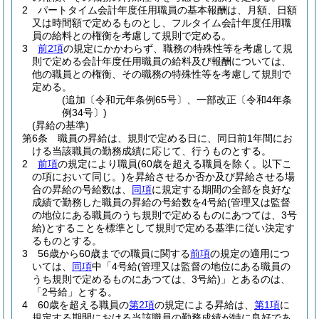
2
パートタイム会計年度任用職員の基本報酬は、月額、日額
又は時間額で定めるものとし、フルタイム会計年度任用職
員の給料との権衡を考慮して規則で定める。
3
前2項
の規定にかかわらず、職務の特殊性等を考慮して規
則で定める会計年度任用職員の給料及び報酬については、
他の職員との権衡、その職務の特殊性等を考慮して規則で
定める。
(追加〔令和元年条例65号〕、一部改正〔令和4年条
例34号〕)
(昇給の基準)
第6条
職員の昇給は、規則で定める日に、同日前1年間にお
ける当該職員の勤務成績に応じて、行うものとする。
2
前項
の規定により職員
(60歳を超える職員を除く。以下こ
の項において同じ。)
を昇給させるか否か及び昇給させる場
合の昇給の号給数は、
同項
に規定する期間の全部を良好な
成績で勤務した職員の昇給の号給数を4号給
(管理又は監督
の地位にある職員のうち規則で定めるものにあつては、3号
給)
とすることを標準として規則で定める基準に従い決定す
るものとする。
3
56歳から60歳までの職員に関する
前項
の規定の適用につ
いては、
同項
中「4号給
(管理又は監督の地位にある職員の
うち規則で定めるものにあつては、3号給)
」とあるのは、
「2号給」とする。
4
60歳を超える職員の
第2項
の規定による昇給は、
第1項
に
規定する期間における当該職員の勤務成績が特に良好であ