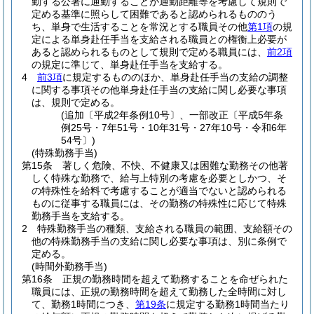
勤する公署に通勤することが通勤距離等を考慮して規則で
定める基準に照らして困難であると認められるもののう
ち、単身で生活することを常況とする職員その他
第1項
の規
定による単身赴任手当を支給される職員との権衡上必要が
あると認められるものとして規則で定める職員には、
前2項
の規定に準じて、単身赴任手当を支給する。
4
前3項
に規定するもののほか、単身赴任手当の支給の調整
に関する事項その他単身赴任手当の支給に関し必要な事項
は、規則で定める。
(追加〔平成2年条例10号〕、一部改正〔平成5年条
例25号・7年51号・10年31号・27年10号・令和6年
54号〕)
(特殊勤務手当)
第15条
著しく危険、不快、不健康又は困難な勤務その他著
しく特殊な勤務で、給与上特別の考慮を必要としかつ、そ
の特殊性を給料で考慮することが適当でないと認められる
ものに従事する職員には、その勤務の特殊性に応じて特殊
勤務手当を支給する。
2
特殊勤務手当の種類、支給される職員の範囲、支給額その
他の特殊勤務手当の支給に関し必要な事項は、別に条例で
定める。
(時間外勤務手当)
第16条
正規の勤務時間を超えて勤務することを命ぜられた
職員には、正規の勤務時間を超えて勤務した全時間に対し
て、勤務1時間につき、
第19条
に規定する勤務1時間当たり