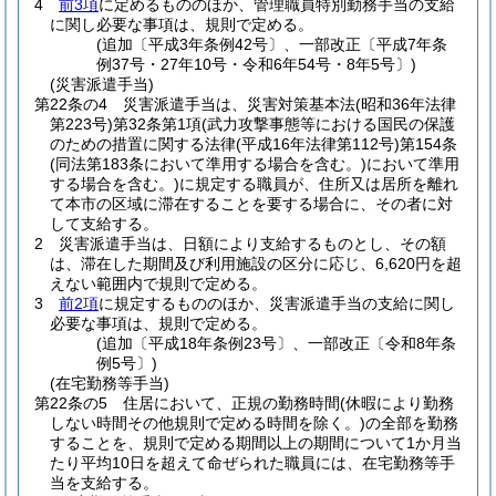
4
前3項
に定めるもののほか、管理職員特別勤務手当の支給
に関し必要な事項は、規則で定める。
(追加〔平成3年条例42号〕、一部改正〔平成7年条
例37号・27年10号・令和6年54号・8年5号〕)
(災害派遣手当)
第22条の4
災害派遣手当は、災害対策基本法
(昭和36年法律
第223号)
第32条第1項
(武力攻撃事態等における国民の保護
のための措置に関する法律
(平成16年法律第112号)
第154条
(同法第183条において準用する場合を含む。)
において準用
する場合を含む。)
に規定する職員が、住所又は居所を離れ
て本市の区域に滞在することを要する場合に、その者に対
して支給する。
2
災害派遣手当は、日額により支給するものとし、その額
は、滞在した期間及び利用施設の区分に応じ、6,620円を超
えない範囲内で規則で定める。
3
前2項
に規定するもののほか、災害派遣手当の支給に関し
必要な事項は、規則で定める。
(追加〔平成18年条例23号〕、一部改正〔令和8年条
例5号〕)
(在宅勤務等手当)
第22条の5
住居において、正規の勤務時間
(休暇により勤務
しない時間その他規則で定める時間を除く。)
の全部を勤務
することを、規則で定める期間以上の期間について1か月当
たり平均10日を超えて命ぜられた職員には、在宅勤務等手
当を支給する。