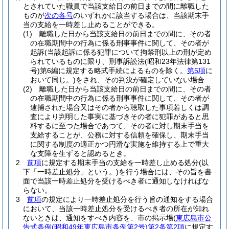
とされていた職員で当該支給日の前日までの間に離職した
ものが
次の各号
のいずれかに該当する場合は、当該期末手
当の支給を一時差し止めることができる。
(1)
離職した日から当該支給日の前日までの間に、その者
の在職期間中の行為に係る刑事事件に関して、その者が
起訴
(当該起訴に係る犯罪について拘禁刑以上の刑が定め
られているものに限り、刑事訴訟法
(昭和23年法律第131
号)
第6編に規定する略式手続によるものを除く。
第5項
に
おいて同じ。)
をされ、その判決が確定していない場合
(2)
離職した日から当該支給日の前日までの間に、その者
の在職期間中の行為に係る刑事事件に関して、その者が
逮捕された場合又はその者から聴取した事項若しくは調
査により判明した事実に基づきその者に犯罪があると思
料するに至つた場合であつて、その者に対し期末手当を
支給することが、公務に対する信頼を確保し、期末手当
に関する制度の適正かつ円滑な実施を維持する上で重大
な支障を生ずると認めるとき。
2
前項
に規定する期末手当の支給を一時差し止める処分
(以
下「一時差止処分」という。)
を行う場合には、その旨を書
面で当該一時差止処分を受けるべき者に通知しなければな
らない。
3
前項
の規定により一時差止処分を行う旨の通知をする場合
において、当該一時差止処分を受けるべき者の所在が知れ
ないときは、通知をすべき内容を、市の掲示場
(
東広島市公
告式条例
(昭和49年東広島市条例第2号)
第2条第2項
に規定す