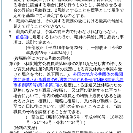
る場合に該当する場合に限り行うものとし、昇給させる場
合の昇給の号給数は、2号給とすることを標準として規則で
定める基準に従い決定するものとする。
5
職員の昇給は、その属する職務の級における最高の号給を
超えて行うことができない。
6
職員の昇給は、予算の範囲内で行わなければならない。
7
前各項
に規定するもののほか、職員の昇給に関し必要な事
項は、規則で定める。
(全部改正〔平成18年条例23号〕、一部改正〔令和2
年条例58号・4年34号〕)
(復職時等における号給の調整)
第7条
休職
(地方公務員法第55条の2第1項ただし書の許可及
び育児休業法第2条第1項の規定による育児休業の承認を受
けた場合を含む。以下同じ。)
、
外国の地方公共団体の機関
等に派遣される職員の処遇等に関する条例
(昭和63年東広島
市条例第5号)
第2条第1項
の規定による派遣又は休暇のため
勤務しなかつた職員が復職し、又は再び勤務するに至つた
場合において、部内の他の職員との均衡上必要があると認
めるときは、復職し、職務に復帰し、又は再び勤務するに
至つた日以後において、規則の定めるところにより、当該
職員の号給を調整することができる。
(一部改正〔昭和63年条例5号・平成4年6号・18年23
号・21年45号・令和4年34号〕)
(給料の支給)