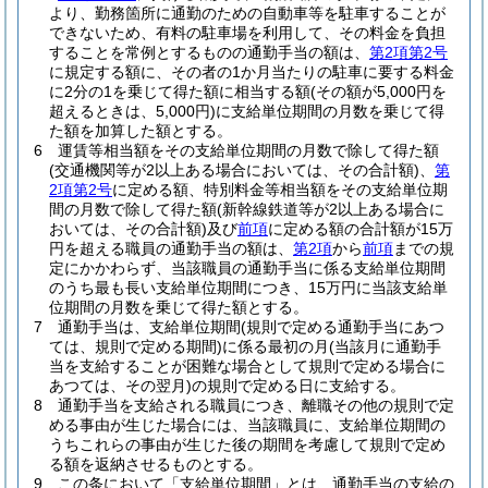
より、勤務箇所に通勤のための自動車等を駐車することが
できないため、有料の駐車場を利用して、その料金を負担
することを常例とするものの通勤手当の額は、
第2項第2号
に規定する額に、その者の1か月当たりの駐車に要する料金
に2分の1を乗じて得た額に相当する額
(その額が5,000円を
超えるときは、5,000円)
に支給単位期間の月数を乗じて得
た額を加算した額とする。
6
運賃等相当額をその支給単位期間の月数で除して得た額
(交通機関等が2以上ある場合においては、その合計額)
、
第
2項第2号
に定める額、特別料金等相当額をその支給単位期
間の月数で除して得た額
(新幹線鉄道等が2以上ある場合に
おいては、その合計額)
及び
前項
に定める額の合計額が15万
円を超える職員の通勤手当の額は、
第2項
から
前項
までの規
定にかかわらず、当該職員の通勤手当に係る支給単位期間
のうち最も長い支給単位期間につき、15万円に当該支給単
位期間の月数を乗じて得た額とする。
7
通勤手当は、支給単位期間
(規則で定める通勤手当にあつ
ては、規則で定める期間)
に係る最初の月
(当該月に通勤手
当を支給することが困難な場合として規則で定める場合に
あつては、その翌月)
の規則で定める日に支給する。
8
通勤手当を支給される職員につき、離職その他の規則で定
める事由が生じた場合には、当該職員に、支給単位期間の
うちこれらの事由が生じた後の期間を考慮して規則で定め
る額を返納させるものとする。
9
この条において「支給単位期間」とは、通勤手当の支給の