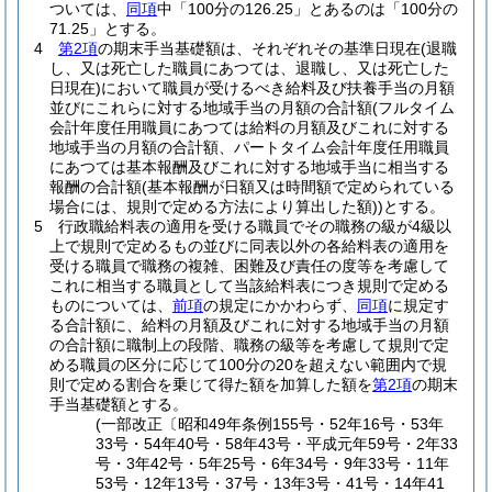
ついては、
同項
中「100分の126.25」とあるのは「100分の
71.25」とする。
4
第2項
の期末手当基礎額は、それぞれその基準日現在
(退職
し、又は死亡した職員にあつては、退職し、又は死亡した
日現在)
において職員が受けるべき給料及び扶養手当の月額
並びにこれらに対する地域手当の月額の合計額
(フルタイム
会計年度任用職員にあつては給料の月額及びこれに対する
地域手当の月額の合計額、パートタイム会計年度任用職員
にあつては基本報酬及びこれに対する地域手当に相当する
報酬の合計額
(基本報酬が日額又は時間額で定められている
場合には、規則で定める方法により算出した額)
)
とする。
5
行政職給料表の適用を受ける職員でその職務の級が4級以
上で規則で定めるもの並びに同表以外の各給料表の適用を
受ける職員で職務の複雑、困難及び責任の度等を考慮して
これに相当する職員として当該給料表につき規則で定める
ものについては、
前項
の規定にかかわらず、
同項
に規定す
る合計額に、給料の月額及びこれに対する地域手当の月額
の合計額に職制上の段階、職務の級等を考慮して規則で定
める職員の区分に応じて100分の20を超えない範囲内で規
則で定める割合を乗じて得た額を加算した額を
第2項
の期末
手当基礎額とする。
(一部改正〔昭和49年条例155号・52年16号・53年
33号・54年40号・58年43号・平成元年59号・2年33
号・3年42号・5年25号・6年34号・9年33号・11年
53号・12年13号・37号・13年3号・41号・14年41