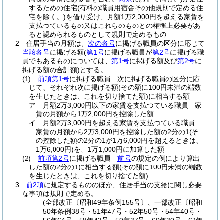
するための住宅
(有料の職員用宿舎その他規則で定める住
宅を除く。)
を借り受け、月額1万2,000円を超える家賃を
支払つているもの又はこれらのものとの権衡上必要があ
ると認められるものとして規則で定めるもの
2
住居手当の月額は、
次の各号
に掲げる職員の区分に応じて
当該各号
に掲げる額
(
第1号
に掲げる職員が
第2号
に掲げる職
員でもあるものについては、
第1号
に掲げる額及び
第2号
に
掲げる額の合計額)
とする。
(1)
前項第1号
に掲げる職員 次に掲げる職員の区分に応
じて、それぞれ次に掲げる額
(その額に100円未満の端数
を生じたときは、これを切り捨てた額)
に相当する額
ア
月額2万3,000円以下の家賃を支払つている職員 家
賃の月額から1万2,000円を控除した額
イ
月額2万3,000円を超える家賃を支払つている職員
家賃の月額から2万3,000円を控除した額の2分の1
(そ
の控除した額の2分の1が1万6,000円を超えるときは、
1万6,000円)
を、1万1,000円に加算した額
(2)
前項第2号
に掲げる職員
前号
の規定の例により算出
した額の2分の1に相当する額
(その額に100円未満の端数
を生じたときは、これを切り捨てた額)
3
前2項
に規定するもののほか、住居手当の支給に関し必要
な事項は規則で定める。
(全部改正〔昭和49年条例155号〕、一部改正〔昭和
50年条例38号・51年47号・52年50号・54年40号・