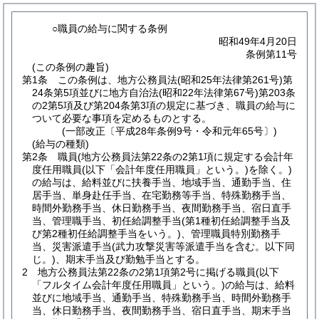
○職員の給与に関する条例
昭和49年4月20日
条例第11号
(この条例の趣旨)
第1条
この条例は、地方公務員法
(昭和25年法律第261号)
第
24条第5項並びに地方自治法
(昭和22年法律第67号)
第203条
の2第5項及び第204条第3項の規定に基づき、職員の給与に
ついて必要な事項を定めるものとする。
(一部改正〔平成28年条例9号・令和元年65号〕)
(給与の種類)
第2条
職員
(地方公務員法第22条の2第1項に規定する会計年
度任用職員
(以下「会計年度任用職員」という。)
を除く。)
の給与は、給料並びに扶養手当、地域手当、通勤手当、住
居手当、単身赴任手当、在宅勤務等手当、特殊勤務手当、
時間外勤務手当、休日勤務手当、夜間勤務手当、宿日直手
当、管理職手当、初任給調整手当
(第1種初任給調整手当及
び第2種初任給調整手当をいう。)
、管理職員特別勤務手
当、災害派遣手当
(武力攻撃災害等派遣手当を含む。以下同
じ。)
、期末手当及び勤勉手当とする。
2
地方公務員法第22条の2第1項第2号に掲げる職員
(以下
「フルタイム会計年度任用職員」という。)
の給与は、給料
並びに地域手当、通勤手当、特殊勤務手当、時間外勤務手
当、休日勤務手当、夜間勤務手当、宿日直手当、期末手当