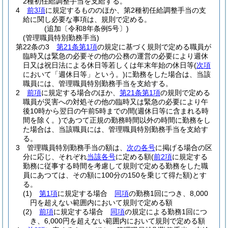
2種初任給調整手当を支給する。
4
前3項
に規定するもののほか、第2種初任給調整手当の支
給に関し必要な事項は、規則で定める。
(追加〔令和8年条例5号〕)
(管理職員特別勤務手当)
第22条の3
第21条第1項
の規定に基づく規則で定める職員が
臨時又は緊急の必要その他の公務の運営の必要により週休
日又は祝日法による休日等若しくは年末年始の休日等
(
次項
において「週休日等」という。)
に勤務をした場合は、当該
職員には、管理職員特別勤務手当を支給する。
2
前項
に規定する場合のほか、
第21条第1項
の規則で定める
職員が災害への対処その他の臨時又は緊急の必要により午
後10時から翌日の午前5時までの間
(週休日等に含まれる時
間を除く。)
であつて正規の勤務時間以外の時間に勤務をし
た場合は、当該職員には、管理職員特別勤務手当を支給す
る。
3
管理職員特別勤務手当の額は、
次の各号
に掲げる場合の区
分に応じ、それぞれ
当該各号
に定める額
(
前2項
に規定する
勤務に従事する時間を考慮して規則で定める勤務をした職
員にあつては、その額に100分の150を乗じて得た額)
とす
る。
(1)
第1項
に規定する場合
同項
の勤務1回につき、8,000
円を超えない範囲内において規則で定める額
(2)
前項
に規定する場合
同項
の規定による勤務1回につ
き、6,000円を超えない範囲内において規則で定める額