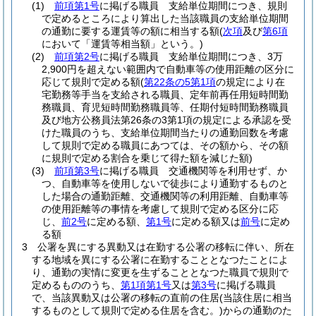
(1)
前項第1号
に掲げる職員 支給単位期間につき、規則
で定めるところにより算出した当該職員の支給単位期間
の通勤に要する運賃等の額に相当する額
(
次項
及び
第6項
において「運賃等相当額」という。)
(2)
前項第2号
に掲げる職員 支給単位期間につき、3万
2,900円を超えない範囲内で自動車等の使用距離の区分に
応じて規則で定める額
(
第22条の5第1項
の規定により在
宅勤務等手当を支給される職員、定年前再任用短時間勤
務職員、育児短時間勤務職員等、任期付短時間勤務職員
及び地方公務員法第26条の3第1項の規定による承認を受
けた職員のうち、支給単位期間当たりの通勤回数を考慮
して規則で定める職員にあつては、その額から、その額
に規則で定める割合を乗じて得た額を減じた額)
(3)
前項第3号
に掲げる職員 交通機関等を利用せず、か
つ、自動車等を使用しないで徒歩により通勤するものと
した場合の通勤距離、交通機関等の利用距離、自動車等
の使用距離等の事情を考慮して規則で定める区分に応
じ、
前2号
に定める額、
第1号
に定める額又は
前号
に定め
る額
3
公署を異にする異動又は在勤する公署の移転に伴い、所在
する地域を異にする公署に在勤することとなつたことによ
り、通勤の実情に変更を生ずることとなつた職員で規則で
定めるもののうち、
第1項第1号
又は
第3号
に掲げる職員
で、当該異動又は公署の移転の直前の住居
(当該住居に相当
するものとして規則で定める住居を含む。)
からの通勤のた