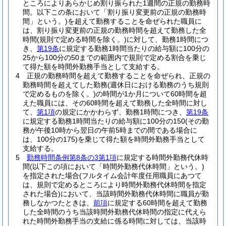
ところによりあらかじめ割り振られた1週間の正規の勤務時
間。以下この条において「割り振り変更前の正規の勤務時
間」という。)
を超えて勤務することを命ぜられた職員に
は、割り振り変更前の正規の勤務時間を超えて勤務した全
時間
(規則で定める時間を除く。)
に対して、勤務1時間につ
き、
第19条
に規定する勤務1時間当たりの給与額に100分の
25から100分の50までの範囲内で規則で定める割合を乗じ
て得た額を時間外勤務手当として支給する。
4
正規の勤務時間を超えて勤務することを命ぜられ、正規の
勤務時間を超えてした勤務
(週休日における勤務のうち規則
で定めるものを除く。)
の時間が1か月について60時間を超
えた職員には、その60時間を超えて勤務した全時間に対し
て、
第1項
の規定にかかわらず、勤務1時間につき、
第19条
に規定する勤務1時間当たりの給与額に100分の150
(その勤
務が午後10時から翌日の午前5時までの間である場合に
は、100分の175)
を乗じて得た額を時間外勤務手当として
支給する。
5
勤務時間条例第8条の3第1項
に規定する時間外勤務代休時
間
(以下この項において「時間外勤務代休時間」という。)
を指定された場合
(フルタイム会計年度任用職員にあつて
は、規則で定めるところにより時間外勤務代休時間を指定
された場合)
において、当該時間外勤務代休時間に職員が勤
務しなかつたときは、
前項
に規定する60時間を超えて勤務
した全時間のうち当該時間外勤務代休時間の指定に代えら
れた時間外勤務手当の支給に係る時間に対しては、当該時