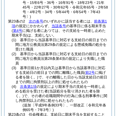
号・15年6号・36号・16年91号・18年23号・21年
45号・22年27号・30年62号・令和元年65号・2年58
号・4年2号・34号・5年44号・6年54号・7年43
号〕)
第23条の2
次の各号
のいずれかに該当する者には、
前条第1
項
の規定にかかわらず、
当該各号
の基準日に係る期末手当
(
第4号
に掲げる者にあつては、その支給を一時差し止めた
期末手当)
は、支給しない。
(1)
基準日から当該基準日に対応する支給日の前日までの
間に地方公務員法第29条の規定による懲戒免職の処分を
受けた職員
(2)
基準日から当該基準日に対応する支給日の前日までの
間に地方公務員法第28条第4項の規定により失職した職
員
(3)
基準日前1か月以内又は基準日から当該基準日に対応
する支給日の前日までの間に離職した職員
(
前2号
に掲げ
る者を除く。)
で、その離職した日から当該支給日の前日
までの間に拘禁刑以上の刑に処せられたもの
(4)
次条第1項
の規定により期末手当の支給を一時差し止
める処分を受けた者
(当該処分を取り消された者を除
く。)
で、その者の在職期間中の行為に係る刑事事件に関
し拘禁刑以上の刑に処せられたもの
(追加〔平成9年条例33号〕、一部改正〔令和元年条
例65号・7年3号〕)
第23条の3
任命権者は、支給日に期末手当を支給すること