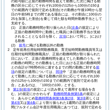
の給与額に正規の勤務時間を超えて勤務した次に掲げる勤
務の区分に応じてそれぞれ100分の125から100分の150ま
での範囲内で規則で定める割合
(その勤務が午後10時から翌
日の午前5時までの間である場合には、その割合に100分の
25を加算した割合)
を乗じて得た額を時間外勤務手当として
支給する。
(1)
正規の勤務時間が割り振られた日
(
次条
の規定により
正規の勤務時間中に勤務した職員に休日勤務手当が支給
されることとなる日を除く。
次項
において同じ。)
におけ
る勤務
(2)
前号
に掲げる勤務以外の勤務
2
定年前再任用短時間勤務職員、育児短時間勤務職員等又は
任期付短時間勤務職員が、正規の勤務時間が割り振られた
日において、正規の勤務時間を超えてした勤務のうち、そ
の勤務の時間とその勤務をした日における正規の勤務時間
との合計が7時間45分に達するまでの間の勤務に対する
前
項
の規定の適用については、
同項
中「正規の勤務時間を超
えて勤務した次に掲げる勤務の区分に応じてそれぞれ100
分の125から100分の150までの範囲内で規則で定める割
合」とあるのは、「100分の100」とする。
3
第1項
(
前項
の規定により読み替えて適用する場合を含
む。)
の規定にかかわらず、
勤務時間条例第5条
の規定によ
り、あらかじめ
勤務時間条例第3条第2項
、
第3項
若しくは
第4項
又は
第4条
により割り振られた1週間の正規の勤務時
間
(フルタイム会計年度任用職員にあつては、規則で定める