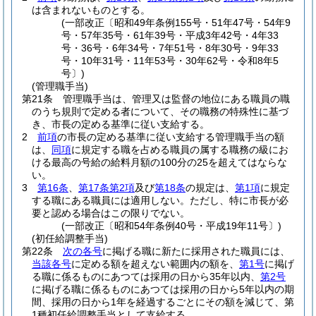
は含まれないものとする。
(一部改正〔昭和49年条例155号・51年47号・54年9
号・57年35号・61年39号・平成3年42号・4年33
号・36号・6年34号・7年51号・8年30号・9年33
号・10年31号・11年53号・30年62号・令和8年5
号〕)
(管理職手当)
第21条
管理職手当は、管理又は監督の地位にある職員の職
のうち規則で定める者について、その職務の特殊性に基づ
き、市長の定める基準に従い支給する。
2
前項
の市長の定める基準に従い支給する管理職手当の額
は、
同項
に規定する職を占める職員の属する職務の級にお
ける最高の号給の給料月額の100分の25を超えてはならな
い。
3
第16条
、
第17条第2項
及び
第18条
の規定は、
第1項
に規定
する職にある職員には適用しない。
ただし、特に市長が必
要と認める場合はこの限りでない。
(一部改正〔昭和54年条例40号・平成19年11号〕)
(初任給調整手当)
第22条
次の各号
に掲げる職に新たに採用された職員には、
当該各号
に定める額を超えない範囲内の額を、
第1号
に掲げ
る職に係るものにあつては採用の日から35年以内、
第2号
に掲げる職に係るものにあつては採用の日から5年以内の期
間、採用の日から1年を経過するごとにその額を減じて、第
1種初任給調整手当として支給する。