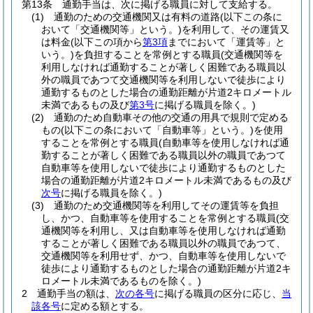
第13条
通勤手当は、次に掲げる職員に対して支給する。
(1)
通勤のための交通機関又は有料の道路
(以下この条に
おいて「交通機関等」という。)
を利用して、その運賃又
は料金
(以下この項から
第3項
までにおいて「運賃等」と
いう。)
を負担することを常例とする職員
(交通機関等を
利用しなければ通勤することが著しく困難である職員以
外の職員であつて交通機関等を利用しないで徒歩により
通勤するものとした場合の通勤距離が片道2キロメートル
未満であるもの及び
第3号
に掲げる職員を除く。)
(2)
通勤のため自動車その他の交通の用具で規則で定める
もの
(以下この条において「自動車等」という。)
を使用
することを常例とする職員
(自動車等を使用しなければ通
勤することが著しく困難である職員以外の職員であつて
自動車等を使用しないで徒歩により通勤するものとした
場合の通勤距離が片道2キロメートル未満であるもの及び
次号
に掲げる職員を除く。)
(3)
通勤のため交通機関等を利用してその運賃等を負担
し、かつ、自動車等を使用することを常例とする職員
(交
通機関等を利用し、又は自動車等を使用しなければ通勤
することが著しく困難である職員以外の職員であつて、
交通機関等を利用せず、かつ、自動車等を使用しないで
徒歩により通勤するものとした場合の通勤距離が片道2キ
ロメートル未満であるものを除く。)
2
通勤手当の額は、
次の各号
に掲げる職員の区分に応じ、
当
該各号
に定める額とする。