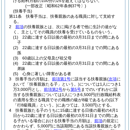
ける給料月額の100分の25を超えてはならない。
(一部改正〔昭和62年条例37号〕)
(扶養手当)
第11条
扶養手当は、扶養親族のある職員に対して支給す
る。
2
前項
の扶養親族とは、次に掲げる者で他に生計の途がな
く、主としてその職員の扶養を受けているものをいう。
(1)
22歳に達する日以後の最初の3月31日までの間にある
子
(2)
22歳に達する日以後の最初の3月31日までの間にある
孫
(3)
60歳以上の父母及び祖父母
(4)
22歳に達する日以後の最初の3月31日までの間にある
弟妹
(5)
心身に著しい障害がある者
3
扶養手当の月額は、
前項第1号
に該当する扶養親族
(
次項
に
おいて「扶養親族たる子」という。)
については1人につき1
万3,000円とし、
前項第2号
から
第5号
までのいずれかに該
当する扶養親族については1人につき6,500円
(行政職給料表
の適用を受ける職員でその職務の級が8級であるもの
(以下
「行8級職員」という。)
にあつては、3,500円)
とする。
4
扶養親族たる子のうちに15歳に達する日後の最初の4月1
日から22歳に達する日以後の最初の3月31日までの間にあ
る子がいる場合における扶養手当の月額は、
前項
の規定に
かかわらず、5,000円に当該期間にある当該扶養親族たる子