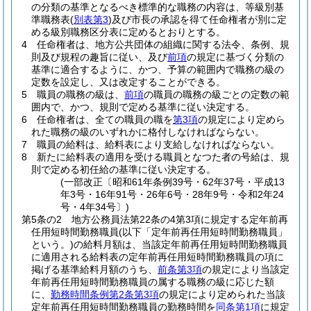
の分類の基準となるべき標準的な職務の内容は、等級別基
準職務表
(
別表第3
)
及び市長の承認を得て任命権者が別に定
める級別職務区分表に定めるとおりとする。
4
任命権者は、地方公共団体の組織に関する法令、条例、規
則及び規程の趣旨に従い、及び
前項
の規定に基づく分類の
基準に適合するように、かつ、予算の範囲内で職務の級の
定数を設定し、又は改定することができる。
5
職員の職務の級は、
前項
の職員の職務の級ごとの定数の範
囲内で、かつ、規則で定める基準に従い決定する。
6
任命権者は、全ての職員の職を
第3項
の規定により定めら
れた職務の級のいずれかに格付しなければならない。
7
職員の給料は、給料表により支給しなければならない。
8
新たに給料表の適用を受ける職員となつた者の号給は、規
則で定める初任給の基準に従い決定する。
(一部改正〔昭和61年条例39号・62年37号・平成13
年3号・16年91号・26年6号・28年9号・令和2年24
号・4年34号〕)
第5条の2
地方公務員法第22条の4第3項に規定する定年前再
任用短時間勤務職員
(以下「定年前再任用短時間勤務職員」
という。)
の給料月額は、当該定年前再任用短時間勤務職員
に適用される給料表の定年前再任用短時間勤務職員の項に
掲げる基準給料月額のうち、
前条第3項
の規定により当該定
年前再任用短時間勤務職員の属する職務の級に応じた額
に、
勤務時間条例第2条第3項
の規定により定められた当該
定年前再任用短時間勤務職員の勤務時間を
同条第1項
に規定