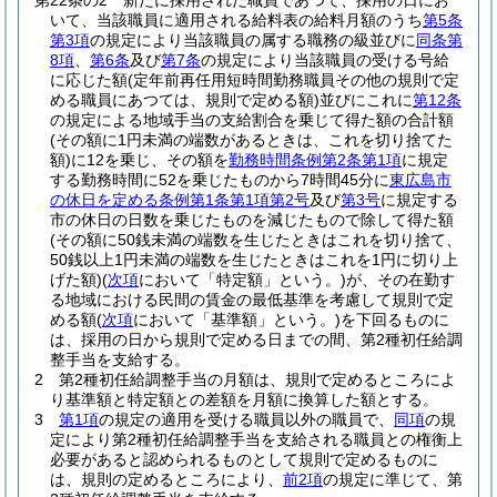
第22条の2
新たに採用された職員であつて、採用の日にお
いて、当該職員に適用される給料表の給料月額のうち
第5条
第3項
の規定により当該職員の属する職務の級並びに
同条第
8項
、
第6条
及び
第7条
の規定により当該職員の受ける号給
に応じた額
(定年前再任用短時間勤務職員その他の規則で定
める職員にあつては、規則で定める額)
並びにこれに
第12条
の規定による地域手当の支給割合を乗じて得た額の合計額
(その額に1円未満の端数があるときは、これを切り捨てた
額)
に12を乗じ、その額を
勤務時間条例第2条第1項
に規定
する勤務時間に52を乗じたものから7時間45分に
東広島市
の休日を定める条例第1条第1項第2号
及び
第3号
に規定する
市の休日の日数を乗じたものを減じたもので除して得た額
(その額に50銭未満の端数を生じたときはこれを切り捨て、
50銭以上1円未満の端数を生じたときはこれを1円に切り上
げた額)
(
次項
において「特定額」という。)
が、その在勤す
る地域における民間の賃金の最低基準を考慮して規則で定
める額
(
次項
において「基準額」という。)
を下回るものに
は、採用の日から規則で定める日までの間、第2種初任給調
整手当を支給する。
2
第2種初任給調整手当の月額は、規則で定めるところによ
り基準額と特定額との差額を月額に換算した額とする。
3
第1項
の規定の適用を受ける職員以外の職員で、
同項
の規
定により第2種初任給調整手当を支給される職員との権衡上
必要があると認められるものとして規則で定めるものに
は、規則の定めるところにより、
前2項
の規定に準じて、第