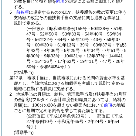
の数を乗じて得た額を
同項
の規定による額に加算した額と
する。
5
前各項
に規定するもののほか、扶養親族の数の変更に伴う
支給額の改定その他扶養手当の支給に関し必要な事項は、
規則で定める。
(一部改正〔昭和49年条例155号・50年38号・51年
47号・52年50号・53年33号・54年40号・55年34
号・56年22号・64号・58年10号・43号・59年37
号・60年30号・61年13号・39号・63年37号・平成3
年42号・4年36号・5年25号・6年34号・7年51号・8
年30号・9年33号・10年31号・12年37号・14年41
号・15年36号・17年62号・19年11号・47号・28年
50号・令和6年54号〕)
(地域手当)
第12条
地域手当は、当該地域における民間の賃金水準を基
礎とし、当該地域における物価等を考慮して規則で定める
地域に在勤する職員に支給する。
2
地域手当の月額は、給料、管理職手当及び扶養手当の月額
の合計額
(フルタイム会計年度任用職員にあつては、給料の
月額)
に、100分の20を超えない範囲内において
前項
の地域
ごとに規則で定める割合を乗じて得た額とする。
(全部改正〔平成18年条例23号〕、一部改正〔平成
27年条例10号・令和元年65号・2年24号・6年54
号〕)
(通勤手当)