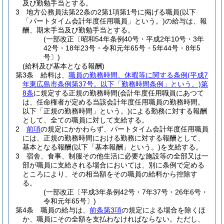
及び勤勉手当とする。
3
地方公務員法第22条の2第1項第1号に掲げる職員
(以下
「パートタイム会計年度任用職員」という。)
の給与は、報
酬、期末手当及び勤勉手当とする。
(一部改正〔昭和54年条例40号・平成2年10号・3年
42号・18年23号・令和元年65号・5年44号・8年5
号〕)
(給料及び基本となる報酬)
第3条
給料は、
職員の勤務時間、休暇等に関する条例
(平成7
年東広島市条例第37号。以下「勤務時間条例」という。)
第
8条
に規定する正規の勤務時間
(会計年度任用職員にあつて
は、任命権者が定める当該会計年度任用職員の勤務時間。
以下「正規の勤務時間」という。)
による勤務に対する報酬
として、全ての職員に対して支給する。
2
前項
の規定にかかわらず、パートタイム会計年度任用職員
には、正規の勤務時間における勤務に対する報酬として、
基本となる報酬
(以下「基本報酬」という。)
を支給する。
3
宿舎、食事、制服その他生活に必要な施設等の全部又は一
部が職員に支給される場合においては、別に条例で定める
ところにより、その相当額をその職員の給料から控除す
る。
(一部改正〔平成3年条例42号・7年37号・26年6号・
令和元年65号〕)
第4条
職員の給与は、
前条第3項
の規定による場合を除くほ
か、職員にその全額を支払わなければならない。
ただし、