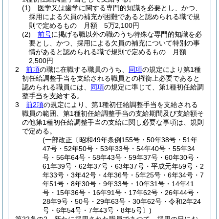
(1)
医学又は歯学に関する専門的知識を必要とし、かつ、
採用による欠員の補充が困難であると認められる職で規
則で定めるもの 月額 5万2,100円
(2)
前号
に掲げる職以外の職のうち特殊な専門的知識を必
要とし、かつ、採用による欠員の補充について特別の事
情があると認められる職で規則で定めるもの 月額
2,500円
2
前項
の職に在職する職員のうち、
同項
の規定により第1種
初任給調整手当を支給される職員との権衡上必要であると
認められる職員には、
同項
の規定に準じて、第1種初任給調
整手当を支給する。
3
前2項
の規定により、第1種初任給調整手当を支給される
職員の範囲、第1種初任給調整手当の支給期間及び支給額そ
の他第1種初任給調整手当の支給に関し必要な事項は、規則
で定める。
(一部改正〔昭和49年条例155号・50年38号・51年
47号・52年50号・53年33号・54年40号・55年34
号・56年64号・58年43号・59年37号・60年30号・
61年39号・62年37号・63年37号・平成元年59号・2
年33号・3年42号・4年36号・5年25号・6年34号・7
年51号・8年30号・9年33号・10年31号・14年41
号・15年36号・16年91号・17年62号・26年44号・
28年9号・50号・29年63号・30年62号・令和2年24
号・6年54号・7年43号・8年5号〕)