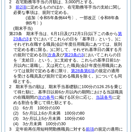
2
在宅勤務等手当の月額は、3,000円とする。
3
前2項
に定めるもののほか、在宅勤務等手当の支給に関し
必要な事項は、規則で定める。
(追加〔令和5年条例44号〕、一部改正〔令和8年条
例5号〕)
(期末手当)
第23条
期末手当は、6月1日及び12月1日
(以下この条から
第
23条の3
までにおいてこれらの日を「基準日」という。)
に
それぞれ在職する職員
(会計年度任用職員にあつては、規則
で定める者に限る。)
に対して、それぞれ基準日の属する月
の規則で定める日
(
次条
及び
第23条の3
においてこれらの日
を「支給日」という。)
に支給する。
これらの基準日前1か
月以内に退職し、又は死亡した職員
(会計年度任用職員にあ
つては規則で定める者に限り、
第28条第6項
の規定の適用
を受ける職員及び規則で定める職員を除く。)
についても同
様とする。
2
期末手当の額は、期末手当基礎額に100分の126.25を乗じ
て得た額に、基準日以前6か月以内の期間における当該職員
の在職期間の
次の各号
に掲げる区分に応じ、
当該各号
に定
める割合を乗じて得た額とする。
(1)
6か月 100分の100
(2)
5か月以上6か月未満 100分の80
(3)
3か月以上5か月未満 100分の60
(4)
3か月未満 100分の30
3
定年前再任用短時間勤務職員に対する
前項
の規定の適用に