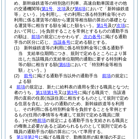
め、新幹線鉄道等の特別急行列車、高速自動車国道その他
の交通機関等
(
第1号
、
次項
及び
第6項
において「新幹線鉄道
等」という。)
を利用し、その利用に係る特別料金等
(その
利用に係る運賃等の額から運賃等相当額の算出の基礎とな
る運賃等に相当する額を減じた額をいう。
第1号
及び
次項
に
おいて同じ。)
を負担することを常例とするものの通勤手当
の額は、
前項
の規定にかかわらず、
次の各号
に掲げる通勤
手当の区分に応じ、
当該各号
に定める額とする。
(1)
新幹線鉄道等の利用に係る特別料金等に係る通勤手
当 支給単位期間につき、規則で定めるところにより算
出した当該職員の支給単位期間の通勤に要する特別料金
等の額に相当する額
(
第6項
において「特別料金等相当
額」という。)
(2)
前号
に掲げる通勤手当以外の通勤手当
前項
の規定に
よる額
4
前項
の規定は、新たに給料表の適用を受ける職員となつた
者のうち、
第1項第1号
又は
第3号
に掲げる職員で、当該適
用の直前の住居
(当該住居に相当するものとして規則で定め
る住居を含む。)
からの通勤のため、新幹線鉄道等を利用
し、その利用に係る特別料金等を負担することを常例とす
るもの
(任用の事情等を考慮して規則で定める職員に限
る。)
その他
前項
の規定による通勤手当を支給される職員と
の権衡上必要があると認められるものとして規則で定める
職員の通勤手当の額の算出について準用する。
5
第1項第2号
に掲げる職員で、勤務箇所の駐車場の不足に