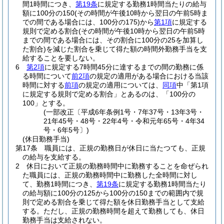
間1時間につき、
第19条
に規定する勤務1時間当たりの給与
額に100分の150
(その時間が午後10時から翌日の午前5時ま
での間である場合には、100分の175)
から
第1項
に規定する
規則で定める割合
(その時間が午後10時から翌日の午前5時
までの間である場合には、その割合に100分の25を加算し
た割合)
を減じた割合を乗じて得た額の時間外勤務手当を支
給することを要しない。
6
第2項
に規定する7時間45分に達するまでの間の勤務に係
る時間について
前2項
の規定の適用がある場合における当該
時間に対する
前項
の規定の適用については、
同項
中「第1項
に規定する規則で定める割合」とあるのは、「100分の
100」とする。
(一部改正〔平成6年条例1号・7年37号・13年3号・
21年45号・48号・22年4号・令和元年65号・4年34
号・6年5号〕)
(休日勤務手当)
第17条
職員には、正規の勤務日が休日に当たつても、正規
の給与を支給する。
2
休日において正規の勤務時間中に勤務することを命ぜられ
た職員には、正規の勤務時間中に勤務した全時間に対し
て、勤務1時間につき、
第19条
に規定する勤務1時間当たり
の給与額に100分の125から100分の150までの範囲内で規
則で定める割合を乗じて得た額を休日勤務手当として支給
する。
ただし、正規の勤務時間を超えて勤務しても、休日
勤務手当は支給されない。