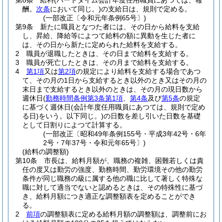
第8条
給料
(パートタイム会計年度任用職員にあつては、報
酬。
次条
において同じ。)
の支給日は、規則で定める。
(一部改正〔令和元年条例65号〕)
第9条
新たに職員となつた者には、その日から給料を支給
し、昇給、降給等によつて給料の額に異動を生じた者に
は、その日から新たに定められた給料を支給する。
2
職員が退職したときは、その日まで給料を支給する。
3
職員が死亡したときは、その月まで給料を支給する。
4
第1項
又は
第2項
の規定により給料を支給する場合であつ
て、その月の1日から支給するとき以外のとき又はその月の
末日まで支給するとき以外のときは、その月の現日数から
週休日
(
勤務時間条例第3条第1項
、
第4条
及び
第5条
の規定
に基づく週休日
(会計年度任用職員にあつては、規則で定め
る日)
をいう。以下同じ。)
の日数を差し引いた日数を基礎
として日割りによつて計算する。
(一部改正〔昭和49年条例155号・平成3年42号・6年
2号・7年37号・令和元年65号〕)
(給料の調整額)
第10条
市長は、給料月額が、職務の複雑、困難若しくは責
任の度又は勤労の強度、勤務時間、勤労環境その他の勤労
条件が同じ職務の級に属する他の職に比して著しく特殊な
職に対して適当でないと認めるときは、その特殊性に基づ
き、給料月額につき適正な調整額表を定めることができ
る。
2
前項
の調整額表に定める給料月額の調整額は、調整前にお