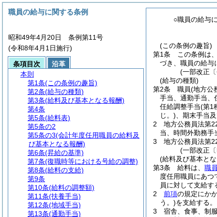
職員の給与に関する条例
○職員の給与
昭和49年4月20日 条例第11号
(この条例の趣旨)
(令和8年4月1日施行)
第1条
この条例は
づき、職員の給与
条項目次
沿革
(一部改正〔
本則
(給与の種類)
第1条
(この条例の趣旨)
第2条
職員
(地方公
第2条
(給与の種類)
手当、通勤手当、
第3条
(給料及び基本となる報酬)
任給調整手当
(第
第4条
じ。)
、期末手当及
第5条
(給料表)
2
地方公務員法第2
第5条の2
当、時間外勤務手
第5条の3
(会計年度任用職員の給料及
3
地方公務員法第2
び基本となる報酬)
(一部改正〔
第6条
(昇給の基準)
(給料及び基本とな
第7条
(復職時等における号給の調整)
第3条
給料は、
職
第8条
(給料の支給)
度任用職員にあつ
第9条
員に対して支給す
第10条
(給料の調整額)
2
前項
の規定にか
第11条
(扶養手当)
う。)
を支給する。
第12条
(地域手当)
3
宿舎、食事、制
第13条
(通勤手当)