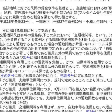
、当該地域における民間の賃金水準を基礎とし、当該地域における物価
は、給料、管理職手当及び扶養手当の月額の合計額
(フルタイム会計年度
域ごとに規則で定める割合を乗じて得た額とする。
平成18年条例23号〕、一部改正〔平成27年条例10号・令和元年65号・2
、次に掲げる職員に対して支給する。
交通機関又は有料の道路
(以下この条において「交通機関等」という。)
う。)
を負担することを常例とする職員
(交通機関等を利用しなければ通
徒歩により通勤するものとした場合の通勤距離が片道2キロメートル未
動車その他の交通の用具で規則で定めるもの
(以下この条において「自
勤することが著しく困難である職員以外の職員であつて自動車等を使用
であるもの及び
次号
に掲げる職員を除く。)
通機関等を利用してその運賃等を負担し、かつ、自動車等を使用するこ
ることが著しく困難である職員以外の職員であつて、交通機関等を利用
離が片道2キロメートル未満であるものを除く。)
、
次の各号
に掲げる職員の区分に応じ、
当該各号
に定める額とする。
掲げる職員 支給単位期間につき、規則で定めるところにより算出した
おいて「運賃等相当額」という。)
掲げる職員 支給単位期間につき、3万2,900円を超えない範囲内で自
勤務等手当を支給される職員、定年前再任用短時間勤務職員、育児短時間
よる承認を受けた職員のうち、支給単位期間当たりの通勤回数を考慮し
得た額を減じた額)
掲げる職員 交通機関等を利用せず、かつ、自動車等を使用しないで徒
使用距離等の事情を考慮して規則で定める区分に応じ、
前2号
に定める