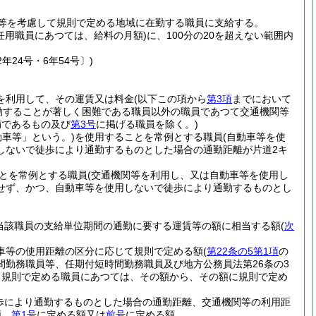
等を考慮して規則で定める地域に在勤する職員に支給する。
任用職員にあつては、給料の月額)
に、100分の20を超えない範囲内
年24号・6年54号〕)
を利用して、その運賃又は料金
(以下この項から
第3項
までにおいて
勤することが著しく困難である職員以外の職員であつて交通機関等
満であるもの及び
第3号
に掲げる職員を除く。)
動車等」という。)
を使用することを常例とする職員
(自動車等を使
しないで徒歩により通勤するものとした場合の通勤距離が片道2キ
とを常例とする職員
(交通機関等を利用し、又は自動車等を使用し
せず、かつ、自動車等を使用しないで徒歩により通勤するものとし
当該職員の支給単位期間の通勤に要する運賃等の額に相当する額
(
次
動車等の使用距離の区分に応じて規則で定める額
(
第22条の5第1項
の
勤務職員等、任期付短時間勤務職員及び地方公務員法第26条の3
て規則で定める職員にあつては、その額から、その額に規則で定め
歩により通勤するものとした場合の通勤距離、交通機関等の利用距
額、
第1号
に定める額又は
前号
に定める額