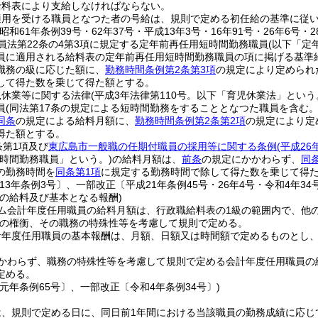
給料表により支給しなければならない。
適用を受ける職員となつた者の号給は、規則で定める初任給の基準に従
昭和61年条例39号・62年37号・平成13年3号・16年91号・26年6号・2
員法第22条の4第3項に規定する定年前再任用短時間勤務職員
(以下「定
員に適用される給料表の定年前再任用短時間勤務職員の項に掲げる基準
職務の級に応じた額に、
勤務時間条例第2条第3項
の規定により定められ
して得た数を乗じて得た額とする。
児休業等に関する法律
(平成3年法律第110号。以下「育児休業法」という
員
(同法第17条の規定による短時間勤務をすることとなつた職員を含む
同条
の規定による給料月額に、
勤務時間条例第2条第2項
の規定により定
得た額とする。
条第1項及び
東広島市一般職の任期付職員の採用等に関する条例
(平成2
短時間勤務職員」という。)
の給料月額は、
前条
の規定にかかわらず、
同
の勤務時間を
同条第1項
に規定する勤務時間で除して得た数を乗じて得
13年条例3号〕、一部改正〔平成21年条例45号・26年4号・令和4年34
員の給料及び基本となる報酬)
ム会計年度任用職員の給料月額は、行政職給料表の1級の範囲内で、他
の権衡、その職務の特殊性等を考慮して規則で定める。
計年度任用職員の基本報酬は、月額、日額又は時間額で定めるものとし
かわらず、職務の特殊性等を考慮して規則で定める会計年度任用職員の
定める。
元年条例65号〕、一部改正〔令和4年条例34号〕)
は、規則で定める日に、同日前1年間における当該職員の勤務成績に応じ