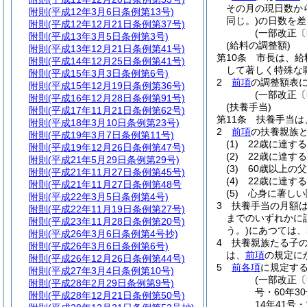
その月の現日数か
附則
(平成12年3月6日条例第13号)
同じ。)
の日数を差
附則
(平成12年12月21日条例第37号)
(一部改正〔
附則
(平成13年3月5日条例第3号)
(給料の調整額)
附則
(平成13年12月21日条例第41号)
第10条
市長は、給
附則
(平成14年12月25日条例第41号)
して著しく特殊な
附則
(平成15年3月3日条例第6号)
2
前項
の調整額表に
附則
(平成15年12月19日条例第36号)
(一部改正〔
附則
(平成16年12月28日条例第91号)
(扶養手当)
附則
(平成17年11月21日条例第62号)
第11条
扶養手当は
附則
(平成18年3月10日条例第23号)
2
前項
の扶養親族
附則
(平成19年3月7日条例第11号)
(1)
22歳に達す
附則
(平成19年12月26日条例第47号)
(2)
22歳に達す
附則
(平成21年5月29日条例第29号)
(3)
60歳以上の
附則
(平成21年11月27日条例第45号)
(4)
22歳に達す
附則
(平成21年11月27日条例第48号
(5)
心身に著しい
附則
(平成22年3月5日条例第4号)
3
扶養手当の月額
附則
(平成22年11月19日条例第27号)
までのいずれかに該
附則
(平成23年11月28日条例第20号)
う。)
にあつては、3
附則
(平成26年3月6日条例第4号抄)
4
扶養親族たる子の
附則
(平成26年3月6日条例第6号)
は、
前項
の規定に
附則
(平成26年12月26日条例第44号)
5
前各項
に規定す
附則
(平成27年3月4日条例第10号)
(一部改正〔昭
附則
(平成28年2月29日条例第9号)
号・60年3
附則
(平成28年12月21日条例第50号)
14年41号・