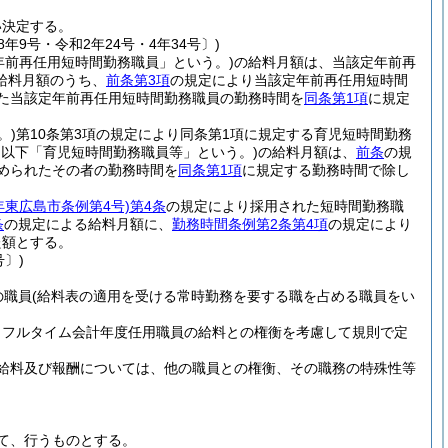
い決定する。
8年9号・令和2年24号・4年34号〕)
年前再任用短時間勤務職員」という。)
の給料月額は、当該定年前再
給料月額のうち、
前条第3項
の規定により当該定年前再任用短時間
た当該定年前再任用短時間勤務職員の勤務時間を
同条第1項
に規定
。)
第10条第3項の規定により同条第1項に規定する育児短時間勤務
。以下「育児短時間勤務職員等」という。)
の給料月額は、
前条
の規
められたその者の勤務時間を
同条第1項
に規定する勤務時間で除し
6年東広島市条例第4号)
第4条
の規定により採用された短時間勤務職
条
の規定による給料月額に、
勤務時間条例第2条第4項
の規定により
た額とする。
号〕)
の職員
(給料表の適用を受ける常時勤務を要する職を占める職員をい
、フルタイム会計年度任用職員の給料との権衡を考慮して規則で定
給料及び報酬については、他の職員との権衡、その職務の特殊性等
て、行うものとする。