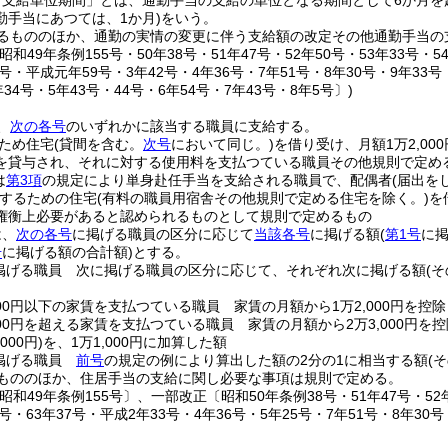
「支給単位期間」とは、通勤手当の支給の単位となる期間として6か月を
勤手当にあつては、1か月)
をいう。
るもののほか、通勤の実情の変更に伴う支給額の改定その他通勤手当の
和49年条例155号・50年38号・51年47号・52年50号・53年33号・54
7号・平成元年59号・3年42号・4年36号・7年51号・8年30号・9年33号
年34号・5年43号・44号・6年54号・7年43号・8年5号〕)
、
次の各号
のいずれかに該当する職員に支給する。
ため住宅
(貸間を含む。
次号
において同じ。)
を借り受け、月額1万2,00
を貸与され、それに対する使用料を支払つている職員その他規則で定め
は
第3項
の規定により単身赴任手当を支給される職員で、配偶者
(届出を
するための住宅
(有料の職員用宿舎その他規則で定める住宅を除く。)
を
権衡上必要があると認められるものとして規則で定めるもの
は、
次の各号
に掲げる職員の区分に応じて
当該各号
に掲げる額
(
第1号
に
号
に掲げる額の合計額)
とする。
掲げる職員 次に掲げる職員の区分に応じて、それぞれ次に掲げる額
(
000円以下の家賃を支払つている職員 家賃の月額から1万2,000円を控
000円を超える家賃を支払つている職員 家賃の月額から2万3,000円を
000円)
を、1万1,000円に加算した額
掲げる職員
前号
の規定の例により算出した額の2分の1に相当する額
(
もののほか、住居手当の支給に関し必要な事項は規則で定める。
昭和49年条例155号〕、一部改正〔昭和50年条例38号・51年47号・52年5
7号・63年37号・平成2年33号・4年36号・5年25号・7年51号・8年30号