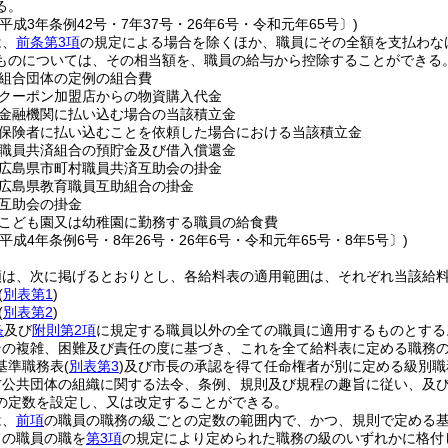
る。
平成3年条例42号・7年37号・26年6号・令和元年65号〕)
は、
前条第3項
の規定による場合を除くほか、職員にその全額を支払わな
ものについては、その相当額を、職員の給与から控除することができる
組合団体の定例の組合費
クーポン加盟店からの物資購入代金
金融機関に払い込む場合の当該積立金
保険者に払い込むことを依頼した場合における当該積立金
職員共済組合の預貯金及び借入償還金
広島県市町村職員共済互助会の掛金
広島県教育職員互助組合の掛金
互助会の掛金
こども園又は幼稚園に勤務する職員の給食費
平成4年条例6号・8年26号・26年6号・令和元年65号・8年5号〕)
類は、次に掲げるとおりとし、各給料表の適用範囲は、それぞれ当該給
(
別表第1
)
(
別表第2
)
条
及び
附則第2項
に規定する職員以外の全ての職員に適用するものとする
その複雑、困難及び責任の度に基づき、これを全て給料表に定める職務
基準職務表
(
別表第3
)
及び市長の承認を得て任命権者が別に定める級別職
方公共団体の組織に関する法令、条例、規則及び規程の趣旨に従い、及
の定数を設定し、又は改定することができる。
は、
前項
の職員の職務の級ごとの定数の範囲内で、かつ、規則で定める
ての職員の職を
第3項
の規定により定められた職務の級のいずれかに格付