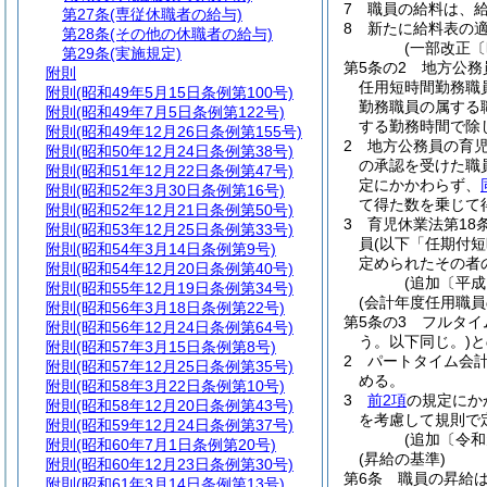
7
職員の給料は、
第27条
(専従休職者の給与)
8
新たに給料表の
第28条
(その他の休職者の給与)
(一部改正〔
第29条
(実施規定)
第5条の2
地方公務
附則
任用短時間勤務職
附則
(昭和49年5月15日条例第100号)
勤務職員の属する
附則
(昭和49年7月5日条例第122号)
する勤務時間で除
附則
(昭和49年12月26日条例第155号)
2
地方公務員の育
附則
(昭和50年12月24日条例第38号)
の承認を受けた職
附則
(昭和51年12月22日条例第47号)
定にかかわらず、
附則
(昭和52年3月30日条例第16号)
て得た数を乗じて
附則
(昭和52年12月21日条例第50号)
3
育児休業法第18
附則
(昭和53年12月25日条例第33号)
員
(以下「任期付
附則
(昭和54年3月14日条例第9号)
定められたその者
附則
(昭和54年12月20日条例第40号)
(追加〔平成
附則
(昭和55年12月19日条例第34号)
(会計年度任用職
附則
(昭和56年3月18日条例第22号)
第5条の3
フルタイ
附則
(昭和56年12月24日条例第64号)
う。以下同じ。)
と
附則
(昭和57年3月15日条例第8号)
2
パートタイム会
附則
(昭和57年12月25日条例第35号)
める。
附則
(昭和58年3月22日条例第10号)
3
前2項
の規定にか
附則
(昭和58年12月20日条例第43号)
を考慮して規則で
附則
(昭和59年12月24日条例第37号)
(追加〔令和
附則
(昭和60年7月1日条例第20号)
(昇給の基準)
附則
(昭和60年12月23日条例第30号)
第6条
職員の昇給
附則
(昭和61年3月14日条例第13号)