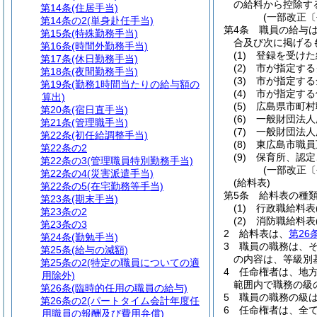
の給料から控除す
第14条
(住居手当)
(一部改正〔
第14条の2
(単身赴任手当)
第4条
職員の給与
第15条
(特殊勤務手当)
合及び次に掲げる
第16条
(時間外勤務手当)
(1)
登録を受けた
第17条
(休日勤務手当)
(2)
市が指定する
第18条
(夜間勤務手当)
(3)
市が指定する
第19条
(勤務1時間当たりの給与額の
(4)
市が指定する
算出)
(5)
広島県市町村
第20条
(宿日直手当)
(6)
一般財団法人
第21条
(管理職手当)
(7)
一般財団法人
第22条
(初任給調整手当)
(8)
東広島市職員
第22条の2
(9)
保育所、認定
第22条の3
(管理職員特別勤務手当)
(一部改正〔
第22条の4
(災害派遣手当)
(給料表)
第22条の5
(在宅勤務等手当)
第5条
給料表の種
第23条
(期末手当)
(1)
行政職給料表
第23条の2
(2)
消防職給料表
第23条の3
2
給料表は、
第26
第24条
(勤勉手当)
3
職員の職務は、
第25条
(給与の減額)
の内容は、等級別
第25条の2
(特定の職員についての適
4
任命権者は、地
用除外)
範囲内で職務の級
第26条
(臨時的任用の職員の給与)
5
職員の職務の級
第26条の2
(パートタイム会計年度任
6
任命権者は、全
用職員の報酬及び費用弁償)