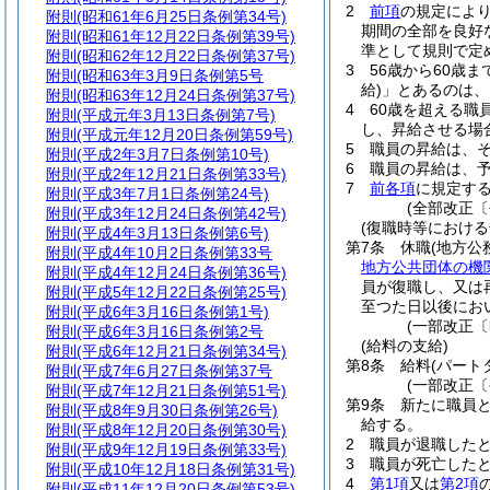
2
前項
の規定によ
附則
(昭和61年6月25日条例第34号)
期間の全部を良好
附則
(昭和61年12月22日条例第39号)
準として規則で定
附則
(昭和62年12月22日条例第37号)
3
56歳から60歳
附則
(昭和63年3月9日条例第5号
給)
」とあるのは、
附則
(昭和63年12月24日条例第37号)
4
60歳を超える職
附則
(平成元年3月13日条例第7号)
し、昇給させる場
附則
(平成元年12月20日条例第59号)
5
職員の昇給は、
附則
(平成2年3月7日条例第10号)
6
職員の昇給は、
附則
(平成2年12月21日条例第33号)
7
前各項
に規定す
附則
(平成3年7月1日条例第24号)
(全部改正〔
附則
(平成3年12月24日条例第42号)
(復職時等における
附則
(平成4年3月13日条例第6号)
第7条
休職
(地方公
附則
(平成4年10月2日条例第33号
地方公共団体の機
附則
(平成4年12月24日条例第36号)
員が復職し、又は
附則
(平成5年12月22日条例第25号)
至つた日以後にお
附則
(平成6年3月16日条例第1号)
(一部改正〔
附則
(平成6年3月16日条例第2号
(給料の支給)
附則
(平成6年12月21日条例第34号)
第8条
給料
(パー
附則
(平成7年6月27日条例第37号
(一部改正〔
附則
(平成7年12月21日条例第51号)
第9条
新たに職員
附則
(平成8年9月30日条例第26号)
給する。
附則
(平成8年12月20日条例第30号)
2
職員が退職した
附則
(平成9年12月19日条例第33号)
3
職員が死亡した
附則
(平成10年12月18日条例第31号)
4
第1項
又は
第2項
附則
(平成11年12月20日条例第53号)