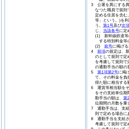
3
公署を異にする
なつた職員で規則
定める住居を含む。
等」という。)
を利
う。
第1号
及び
次
じ、
当該各号
に定
(1)
新幹線鉄道等
する特別料金等
(2)
前号
に掲げ
4
前項
の規定は、
のとして規則で定
を考慮して規則で
の通勤手当の額の
5
第1項第2号
に掲
て、その料金を負
得た額に相当する
6
運賃等相当額を
をその支給単位期
勤手当の額は、
第
位期間の月数を乗
7
通勤手当は、支
則で定める場合に
8
通勤手当を支給
考慮して規則で定