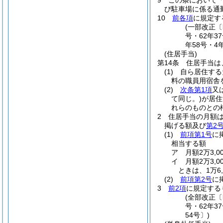
9
この条において
び駐車場に係る通
10
前各項
に規定す
(一部改正〔昭
号・62年3
年58号・4
(住居手当)
第14条
住居手当は
(1)
自ら居住する
料の職員用宿舎
(2)
次条第1項
又
て同じ。)
が居住
れらのものとの
2
住居手当の月額
掲げる額及び
第2
(1)
前項第1号
に
相当する額
ア
月額2万3,
イ
月額2万3,
ときは、1万6,
(2)
前項第2号
に
3
前2項
に規定する
(全部改正〔
号・62年3
54号〕)