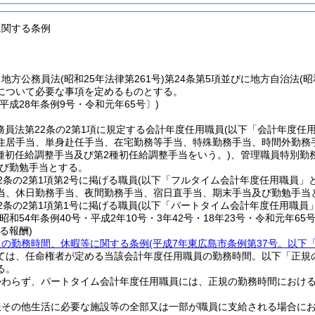
に関する条例
、地方公務員法
(昭和25年法律第261号)
第24条第5項並びに地方自治法
(昭
について必要な事項を定めるものとする。
平成28年条例9号・令和元年65号〕)
務員法第22条の2第1項に規定する会計年度任用職員
(以下「会計年度任
住居手当、単身赴任手当、在宅勤務等手当、特殊勤務手当、時間外勤務
1種初任給調整手当及び第2種初任給調整手当をいう。)
、管理職員特別勤
び勤勉手当とする。
2条の2第1項第2号に掲げる職員
(以下「フルタイム会計年度任用職員」と
当、休日勤務手当、夜間勤務手当、宿日直手当、期末手当及び勤勉手当
2条の2第1項第1号に掲げる職員
(以下「パートタイム会計年度任用職員」
昭和54年条例40号・平成2年10号・3年42号・18年23号・令和元年65号
る報酬)
員の勤務時間、休暇等に関する条例
(平成7年東広島市条例第37号。以下
ては、任命権者が定める当該会計年度任用職員の勤務時間。以下「正規
る。
かわらず、パートタイム会計年度任用職員には、正規の勤務時間におけ
服その他生活に必要な施設等の全部又は一部が職員に支給される場合に