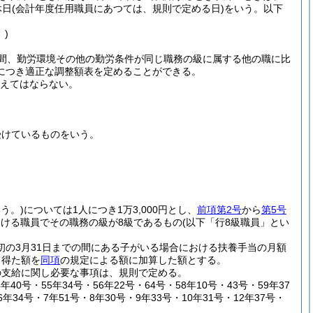
休日
(会計年度任用職員にあつては、規則で定める日)
をいう。以下
〕)
間、勤労環境その他の勤労条件が同じ職務の級に属する他の職に比
につき適正な調整額表を定めることができる。
超えてはならない。
受けているものをいう。
う。)
については1人につき1万3,000円とし、
前項第2号
から
第5号
受ける職員でその職務の級が8級であるもの
(以下「行8級職員」とい
初の3月31日までの間にある子がいる場合における扶養手当の月額
て得た額を
同項
の規定による額に加算した額とする。
の支給に関し必要な事項は、規則で定める。
年40号・55年34号・56年22号・64号・58年10号・43号・59年37
6年34号・7年51号・8年30号・9年33号・10年31号・12年37号・