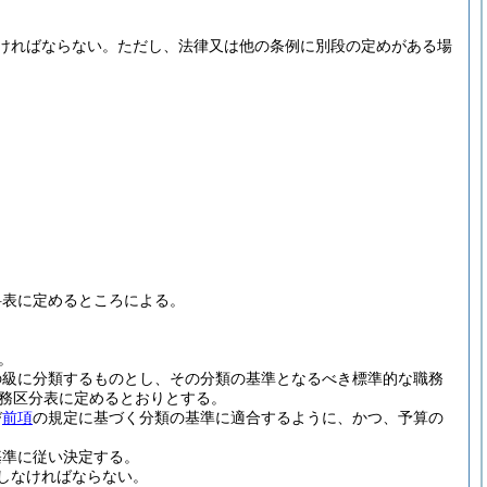
ければならない。
ただし、法律又は他の条例に別段の定めがある場
。
料表に定めるところによる。
。
の級に分類するものとし、その分類の基準となるべき標準的な職務
務区分表に定めるとおりとする。
び
前項
の規定に基づく分類の基準に適合するように、かつ、予算の
基準に従い決定する。
しなければならない。