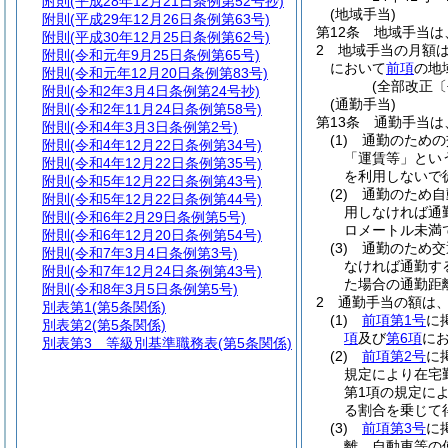
附則
(平成28年12月21日条例第52号抄)
(地域手当)
附則
(平成29年12月26日条例第63号)
第12条
地域手当は
附則
(平成30年12月25日条例第62号)
2
地域手当の月額
附則
(令和元年9月25日条例第65号)
において
前項
の地
附則
(令和元年12月20日条例第83号)
(全部改正〔
附則
(令和2年3月4日条例第24号抄)
(通勤手当)
附則
(令和2年11月24日条例第58号)
第13条
通勤手当は
附則
(令和4年3月3日条例第2号)
(1)
通勤のための
附則
(令和4年12月22日条例第34号)
「運賃等」とい
附則
(令和4年12月22日条例第35号)
を利用しないで
附則
(令和5年12月22日条例第43号)
(2)
通勤のため自
附則
(令和5年12月22日条例第44号)
用しなければ通
附則
(令和6年2月29日条例第5号)
ロメートル未満
附則
(令和6年12月20日条例第54号)
(3)
通勤のため交
附則
(令和7年3月4日条例第3号)
なければ通勤す
附則
(令和7年12月24日条例第43号)
た場合の通勤距
附則
(令和8年3月5日条例第5号)
2
通勤手当の額は
別表第1
(第5条関係)
(1)
前項第1号
に
別表第2
(第5条関係)
項
及び
第6項
に
別表第3
等級別基準職務表(第5条関係)
(2)
前項第2号
に
規定により在宅
第1項の規定に
る割合を乗じて
(3)
前項第3号
に
離、自動車等の