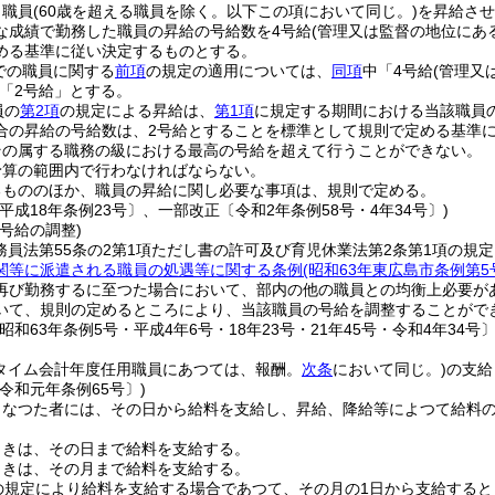
り職員
(60歳を超える職員を除く。以下この項において同じ。)
を昇給させ
な成績で勤務した職員の昇給の号給数を4号給
(管理又は監督の地位にあ
める基準に従い決定するものとする。
までの職員に関する
前項
の規定の適用については、
同項
中「4号給
(管理又
「2号給」とする。
員の
第2項
の規定による昇給は、
第1項
に規定する期間における当該職員
合の昇給の号給数は、2号給とすることを標準として規則で定める基準
その属する職務の級における最高の号給を超えて行うことができない。
予算の範囲内で行わなければならない。
るもののほか、職員の昇給に関し必要な事項は、規則で定める。
平成18年条例23号〕、一部改正〔令和2年条例58号・4年34号〕)
号給の調整)
務員法第55条の2第1項ただし書の許可及び育児休業法第2条第1項の規
関等に派遣される職員の処遇等に関する条例
(昭和63年東広島市条例第5
再び勤務するに至つた場合において、部内の他の職員との均衡上必要が
いて、規則の定めるところにより、当該職員の号給を調整することがで
昭和63年条例5号・平成4年6号・18年23号・21年45号・令和4年34号〕
トタイム会計年度任用職員にあつては、報酬。
次条
において同じ。)
の支給
令和元年条例65号〕)
となつた者には、その日から給料を支給し、昇給、降給等によつて給料
ときは、その日まで給料を支給する。
ときは、その月まで給料を支給する。
の規定により給料を支給する場合であつて、その月の1日から支給する