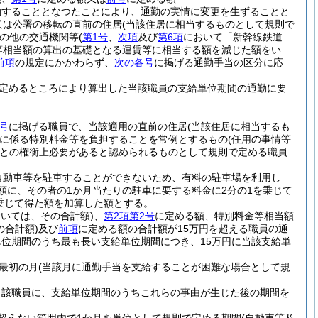
勤することとなつたことにより、通勤の実情に変更を生ずることと
又は公署の移転の直前の住居
(当該住居に相当するものとして規則で
の他の交通機関等
(
第1号
、
次項
及び
第6項
において「新幹線鉄道
等相当額の算出の基礎となる運賃等に相当する額を減じた額をい
前項
の規定にかかわらず、
次の各号
に掲げる通勤手当の区分に応
定めるところにより算出した当該職員の支給単位期間の通勤に要
号
に掲げる職員で、当該適用の直前の住居
(当該住居に相当するも
に係る特別料金等を負担することを常例とするもの
(任用の事情等
との権衡上必要があると認められるものとして規則で定める職員
自動車等を駐車することができないため、有料の駐車場を利用し
額に、その者の1か月当たりの駐車に要する料金に2分の1を乗じて
乗じて得た額を加算した額とする。
おいては、その合計額)
、
第2項第2号
に定める額、特別料金等相当額
の合計額)
及び
前項
に定める額の合計額が15万円を超える職員の通
位期間のうち最も長い支給単位期間につき、15万円に当該支給単
最初の月
(当該月に通勤手当を支給することが困難な場合として規
当該職員に、支給単位期間のうちこれらの事由が生じた後の期間を