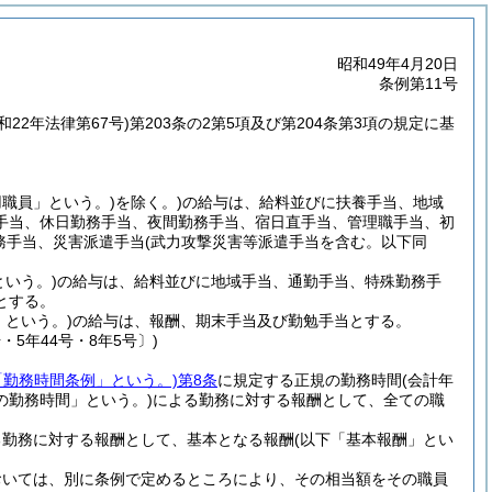
昭和49年4月20日
条例第11号
和22年法律第67号)
第203条の2第5項及び第204条第3項の規定に基
用職員」という。)
を除く。)
の給与は、給料並びに扶養手当、地域
手当、休日勤務手当、夜間勤務手当、宿日直手当、管理職手当、初
務手当、災害派遣手当
(武力攻撃災害等派遣手当を含む。以下同
いう。)
の給与は、給料並びに地域手当、通勤手当、特殊勤務手
とする。
という。)
の給与は、報酬、期末手当及び勤勉手当とする。
・5年44号・8年5号〕)
「勤務時間条例」という。)
第8条
に規定する正規の勤務時間
(会計年
の勤務時間」という。)
による勤務に対する報酬として、全ての職
る勤務に対する報酬として、基本となる報酬
(以下「基本報酬」とい
おいては、別に条例で定めるところにより、その相当額をその職員