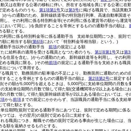
異動又は在勤する公署の移転に伴い、所在する地域を異にする公署に在
で定めるもののうち、
第1項第1号
又は
第3号
に掲げる職員で、当該異動
)
からの通勤のため、新幹線鉄道等の特別急行列車、高速自動車国道そ
用し、その利用に係る特別料金等
(その利用に係る運賃等の額から運賃
項
において同じ。)
を負担することを常例とするものの通勤手当の額は、
める額とする。
の利用に係る特別料金等に係る通勤手当 支給単位期間につき、規則で
の額に相当する額
(
第6項
において「特別料金等相当額」という。)
る通勤手当以外の通勤手当
前項
の規定による額
新たに給料表の適用を受ける職員となつた者のうち、
第1項第1号
又は
第3
める住居を含む。)
からの通勤のため、新幹線鉄道等を利用し、その利用
定める職員に限る。)
その他
前項
の規定による通勤手当を支給される職員
算出について準用する。
げる職員で、勤務箇所の駐車場の不足により、勤務箇所に通勤のための
担することを常例とするものの通勤手当の額は、
第2項第2号
に規定する
額
(その額が5,000円を超えるときは、5,000円)
に支給単位期間の月数を
その支給単位期間の月数で除して得た額
(交通機関等が2以上ある場合に
間の月数で除して得た額
(新幹線鉄道等が2以上ある場合においては、そ
2項
から
前項
までの規定にかかわらず、当該職員の通勤手当に係る支給単
じて得た額とする。
給単位期間
(規則で定める通勤手当にあつては、規則で定める期間)
に係る
あつては、その翌月)
の規則で定める日に支給する。
される職員につき、離職その他の規則で定める事由が生じた場合には、
める額を返納させるものとする。