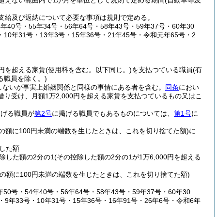
超えない範囲内で1か月を単位として規則で定める期間
(自動車等及
支給及び返納について必要な事項は規則で定める。
年40号・55年34号・56年64号・58年43号・59年37号・60年30
・10年31号・13年3号・15年36号・21年45号・令和元年65号・2
0円を超える家賃
(使用料を含む。以下同じ。)
を支払つている職員
(有
る職員を除く。)
しないが事実上婚姻関係と同様の事情にある者を含む。
同条
におい
借り受け、月額1万2,000円を超える家賃を支払つているもの又はこ
掲げる職員が
第2号
に掲げる職員でもあるものについては、
第1号
に
その額に100円未満の端数を生じたときは、これを切り捨てた額)
に
除した額
控除した額の2分の1
(その控除した額の2分の1が1万6,000円を超える
その額に100円未満の端数を生じたときは、これを切り捨てた額)
0号・54年40号・56年64号・58年43号・59年37号・60年30
・9年33号・10年31号・15年36号・16年91号・26年6号・令和6年