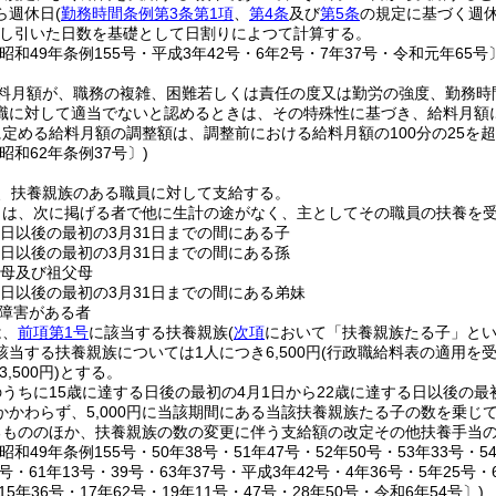
ら週休日
(
勤務時間条例第3条第1項
、
第4条
及び
第5条
の規定に基づく週
し引いた日数を基礎として日割りによつて計算する。
昭和49年条例155号・平成3年42号・6年2号・7年37号・令和元年65号
料月額が、職務の複雑、困難若しくは責任の度又は勤労の強度、勤務時
職に対して適当でないと認めるときは、その特殊性に基づき、給料月額
定める給料月額の調整額は、調整前における給料月額の100分の25を
昭和62年条例37号〕)
、扶養親族のある職員に対して支給する。
とは、次に掲げる者で他に生計の途がなく、主としてその職員の扶養を
る日以後の最初の3月31日までの間にある子
る日以後の最初の3月31日までの間にある孫
父母及び祖父母
る日以後の最初の3月31日までの間にある弟妹
障害がある者
は、
前項第1号
に該当する扶養親族
(
次項
において「扶養親族たる子」とい
当する扶養親族については1人につき6,500円
(行政職給料表の適用を
,500円)
とする。
うちに15歳に達する日後の最初の4月1日から22歳に達する日以後の最
かかわらず、5,000円に当該期間にある当該扶養親族たる子の数を乗じ
るもののほか、扶養親族の数の変更に伴う支給額の改定その他扶養手当
和49年条例155号・50年38号・51年47号・52年50号・53年33号・54
0号・61年13号・39号・63年37号・平成3年42号・4年36号・5年25号・
15年36号・17年62号・19年11号・47号・28年50号・令和6年54号〕)