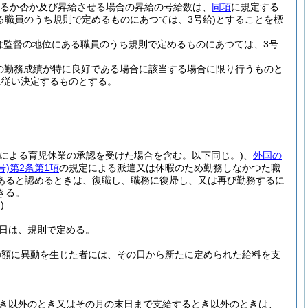
るか否か及び昇給させる場合の昇給の号給数は、
同項
に規定する
る職員のうち規則で定めるものにあつては、3号給)
とすることを標
は監督の地位にある職員のうち規則で定めるものにあつては、3号
の勤務成績が特に良好である場合に該当する場合に限り行うものと
に従い決定するものとする。
定による育児休業の承認を受けた場合を含む。以下同じ。)
、
外国の
号)
第2条第1項
の規定による派遣又は休暇のため勤務しなかつた職
あると認めるときは、復職し、職務に復帰し、又は再び勤務するに
きる。
)
日は、規則で定める。
の額に異動を生じた者には、その日から新たに定められた給料を支
とき以外のとき又はその月の末日まで支給するとき以外のときは、