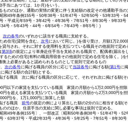
「支給単位期間」とは、通勤手当の支給の単位となる期間として6か月を
勤手当にあつては、1か月)
をいう。
るもののほか、通勤の実情の変更に伴う支給額の改定その他通勤手当の
和49年条例155号・50年38号・51年47号・52年50号・53年33号・54
7号・平成元年59号・3年42号・4年36号・7年51号・8年30号・9年33号
年34号・5年43号・44号・6年54号・7年43号・8年5号〕)
、
次の各号
のいずれかに該当する職員に支給する。
ため住宅
(貸間を含む。
次号
において同じ。)
を借り受け、月額1万2,00
を貸与され、それに対する使用料を支払つている職員その他規則で定め
は
第3項
の規定により単身赴任手当を支給される職員で、配偶者
(届出を
するための住宅
(有料の職員用宿舎その他規則で定める住宅を除く。)
を
権衡上必要があると認められるものとして規則で定めるもの
は、
次の各号
に掲げる職員の区分に応じて
当該各号
に掲げる額
(
第1号
に
号
に掲げる額の合計額)
とする。
掲げる職員 次に掲げる職員の区分に応じて、それぞれ次に掲げる額
(
000円以下の家賃を支払つている職員 家賃の月額から1万2,000円を控
000円を超える家賃を支払つている職員 家賃の月額から2万3,000円を
000円)
を、1万1,000円に加算した額
掲げる職員
前号
の規定の例により算出した額の2分の1に相当する額
(
もののほか、住居手当の支給に関し必要な事項は規則で定める。
昭和49年条例155号〕、一部改正〔昭和50年条例38号・51年47号・52年5
7号・63年37号・平成2年33号・4年36号・5年25号・7年51号・8年30号