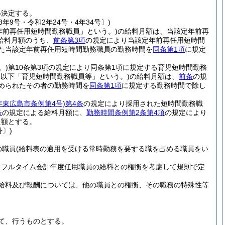
い決定する。
8年9号・令和2年24号・4年34号〕)
年前再任用短時間勤務職員」という。)
の給料月額は、当該定年前再
給料月額のうち、
前条第3項
の規定により当該定年前再任用短時間
た当該定年前再任用短時間勤務職員の勤務時間を
同条第1項
に規定
。)
第10条第3項の規定により同条第1項に規定する育児短時間勤務
。以下「育児短時間勤務職員等」という。)
の給料月額は、
前条
の規
められたその者の勤務時間を
同条第1項
に規定する勤務時間で除し
6年東広島市条例第4号)
第4条
の規定により採用された短時間勤務職
条
の規定による給料月額に、
勤務時間条例第2条第4項
の規定により
た額とする。
号〕)
の職員
(給料表の適用を受ける常時勤務を要する職を占める職員をい
、フルタイム会計年度任用職員の給料との権衡を考慮して規則で定
給料及び報酬については、他の職員との権衡、その職務の特殊性等
て、行うものとする。