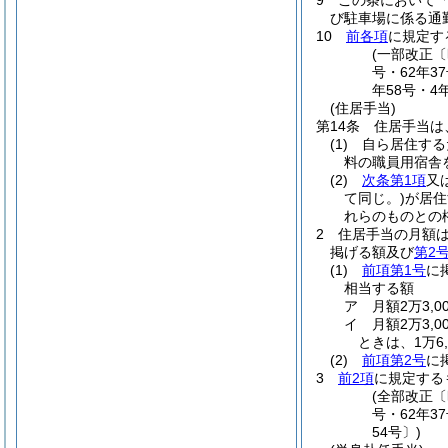
9
この条において
び駐車場に係る通
10
前各項
に規定す
(一部改正〔昭
号・62年3
年58号・4
(住居手当)
第14条
住居手当は
(1)
自ら居住する
料の職員用宿舎
(2)
次条第1項
又
て同じ。)
が居住
れらのものとの
2
住居手当の月額
掲げる額及び
第2
(1)
前項第1号
に
相当する額
ア
月額2万3,
イ
月額2万3,
ときは、1万6,
(2)
前項第2号
に
3
前2項
に規定する
(全部改正〔
号・62年3
54号〕)