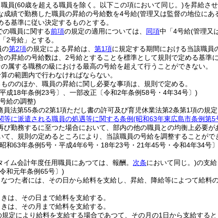
り職員
(60歳を超える職員を除く。以下この項において同じ。)
を昇給させ
な成績で勤務した職員の昇給の号給数を4号給
(管理又は監督の地位にあ
める基準に従い決定するものとする。
までの職員に関する
前項
の規定の適用については、
同項
中「4号給
(管理又
「2号給」とする。
員の
第2項
の規定による昇給は、
第1項
に規定する期間における当該職員
合の昇給の号給数は、2号給とすることを標準として規則で定める基準
その属する職務の級における最高の号給を超えて行うことができない。
予算の範囲内で行わなければならない。
るもののほか、職員の昇給に関し必要な事項は、規則で定める。
平成18年条例23号〕、一部改正〔令和2年条例58号・4年34号〕)
号給の調整)
務員法第55条の2第1項ただし書の許可及び育児休業法第2条第1項の規
関等に派遣される職員の処遇等に関する条例
(昭和63年東広島市条例第5
再び勤務するに至つた場合において、部内の他の職員との均衡上必要が
いて、規則の定めるところにより、当該職員の号給を調整することがで
昭和63年条例5号・平成4年6号・18年23号・21年45号・令和4年34号〕
トタイム会計年度任用職員にあつては、報酬。
次条
において同じ。)
の支給
令和元年条例65号〕)
となつた者には、その日から給料を支給し、昇給、降給等によつて給料
ときは、その日まで給料を支給する。
ときは、その月まで給料を支給する。
の規定により給料を支給する場合であつて、その月の1日から支給する