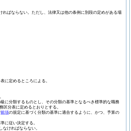
ければならない。
ただし、法律又は他の条例に別段の定めがある場
。
料表に定めるところによる。
。
の級に分類するものとし、その分類の基準となるべき標準的な職務
務区分表に定めるとおりとする。
び
前項
の規定に基づく分類の基準に適合するように、かつ、予算の
基準に従い決定する。
しなければならない。