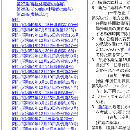
7
職員の給料は、
第27条
(専従休職者の給与)
8
新たに給料表の
第28条
(その他の休職者の給与)
(一部改正〔
第29条
(実施規定)
第5条の2
地方公務
附則
任用短時間勤務職
附則
(昭和49年5月15日条例第100号)
勤務職員の属する
附則
(昭和49年7月5日条例第122号)
する勤務時間で除
附則
(昭和49年12月26日条例第155号)
2
地方公務員の育
附則
(昭和50年12月24日条例第38号)
の承認を受けた職
附則
(昭和51年12月22日条例第47号)
定にかかわらず、
附則
(昭和52年3月30日条例第16号)
て得た数を乗じて
附則
(昭和52年12月21日条例第50号)
3
育児休業法第18
附則
(昭和53年12月25日条例第33号)
員
(以下「任期付
附則
(昭和54年3月14日条例第9号)
定められたその者
附則
(昭和54年12月20日条例第40号)
(追加〔平成
附則
(昭和55年12月19日条例第34号)
(会計年度任用職
附則
(昭和56年3月18日条例第22号)
第5条の3
フルタイ
附則
(昭和56年12月24日条例第64号)
う。以下同じ。)
と
附則
(昭和57年3月15日条例第8号)
2
パートタイム会
附則
(昭和57年12月25日条例第35号)
める。
附則
(昭和58年3月22日条例第10号)
3
前2項
の規定にか
附則
(昭和58年12月20日条例第43号)
を考慮して規則で
附則
(昭和59年12月24日条例第37号)
(追加〔令和
附則
(昭和60年7月1日条例第20号)
(昇給の基準)
附則
(昭和60年12月23日条例第30号)
第6条
職員の昇給
附則
(昭和61年3月14日条例第13号)