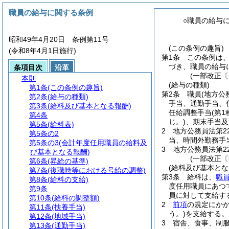
職員の給与に関する条例
○職員の給与
昭和49年4月20日 条例第11号
(この条例の趣旨)
(令和8年4月1日施行)
第1条
この条例は
づき、職員の給与
条項目次
沿革
(一部改正〔
本則
(給与の種類)
第1条
(この条例の趣旨)
第2条
職員
(地方公
第2条
(給与の種類)
手当、通勤手当、
第3条
(給料及び基本となる報酬)
任給調整手当
(第
第4条
じ。)
、期末手当及
第5条
(給料表)
2
地方公務員法第2
第5条の2
当、時間外勤務手
第5条の3
(会計年度任用職員の給料及
3
地方公務員法第2
び基本となる報酬)
(一部改正〔
第6条
(昇給の基準)
(給料及び基本とな
第7条
(復職時等における号給の調整)
第3条
給料は、
職
第8条
(給料の支給)
度任用職員にあつ
第9条
員に対して支給す
第10条
(給料の調整額)
2
前項
の規定にか
第11条
(扶養手当)
う。)
を支給する。
第12条
(地域手当)
3
宿舎、食事、制
第13条
(通勤手当)