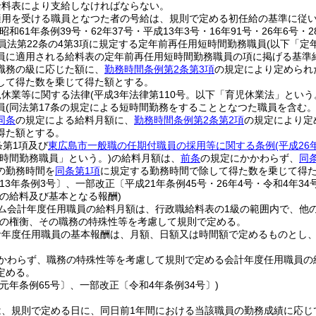
給料表により支給しなければならない。
適用を受ける職員となつた者の号給は、規則で定める初任給の基準に従
昭和61年条例39号・62年37号・平成13年3号・16年91号・26年6号・2
員法第22条の4第3項に規定する定年前再任用短時間勤務職員
(以下「定
員に適用される給料表の定年前再任用短時間勤務職員の項に掲げる基準
職務の級に応じた額に、
勤務時間条例第2条第3項
の規定により定められ
して得た数を乗じて得た額とする。
児休業等に関する法律
(平成3年法律第110号。以下「育児休業法」という
員
(同法第17条の規定による短時間勤務をすることとなつた職員を含む
同条
の規定による給料月額に、
勤務時間条例第2条第2項
の規定により定
得た額とする。
条第1項及び
東広島市一般職の任期付職員の採用等に関する条例
(平成2
短時間勤務職員」という。)
の給料月額は、
前条
の規定にかかわらず、
同
の勤務時間を
同条第1項
に規定する勤務時間で除して得た数を乗じて得
13年条例3号〕、一部改正〔平成21年条例45号・26年4号・令和4年34
員の給料及び基本となる報酬)
ム会計年度任用職員の給料月額は、行政職給料表の1級の範囲内で、他
の権衡、その職務の特殊性等を考慮して規則で定める。
計年度任用職員の基本報酬は、月額、日額又は時間額で定めるものとし
かわらず、職務の特殊性等を考慮して規則で定める会計年度任用職員の
定める。
元年条例65号〕、一部改正〔令和4年条例34号〕)
は、規則で定める日に、同日前1年間における当該職員の勤務成績に応じ