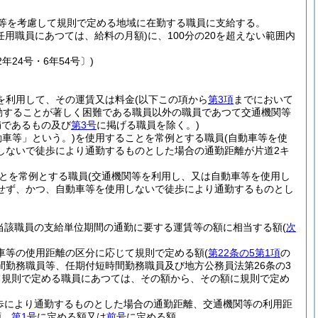
等を考慮して規則で定める地域に在勤する職員に支給する。
任用職員にあつては、給料の月額)
に、100分の20を超えない範囲内
年24号・6年54号〕)
を利用して、その運賃又は料金
(以下この項から
第3項
までにおいて
勤することが著しく困難である職員以外の職員であつて交通機関等
満であるもの及び
第3号
に掲げる職員を除く。)
動車等」という。)
を使用することを常例とする職員
(自動車等を使
しないで徒歩により通勤するものとした場合の通勤距離が片道2キ
とを常例とする職員
(交通機関等を利用し、又は自動車等を使用し
せず、かつ、自動車等を使用しないで徒歩により通勤するものとし
当該職員の支給単位期間の通勤に要する運賃等の額に相当する額
(
次
動車等の使用距離の区分に応じて規則で定める額
(
第22条の5第1項
の
勤務職員等、任期付短時間勤務職員及び地方公務員法第26条の3
て規則で定める職員にあつては、その額から、その額に規則で定め
歩により通勤するものとした場合の通勤距離、交通機関等の利用距
額、
第1号
に定める額又は
前号
に定める額