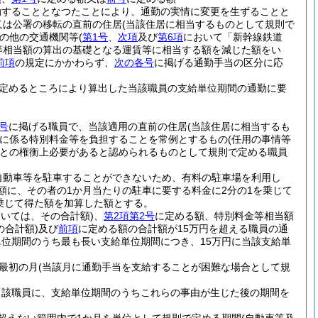
勤することとなつたことにより、通勤の実情に変更を生ずることと
又は公署の移転の直前の住居
(当該住居に相当するものとして規則で
の他の交通機関等
(
第1号
、
次項
及び
第6項
において「新幹線鉄道
等相当額の算出の基礎となる運賃等に相当する額を減じた額をい
前項
の規定にかかわらず、
次の各号
に掲げる通勤手当の区分に応
定めるところにより算出した当該職員の支給単位期間の通勤に要
号
に掲げる職員で、当該適用の直前の住居
(当該住居に相当するも
に係る特別料金等を負担することを常例とするもの
(任用の事情等
との権衡上必要があると認められるものとして規則で定める職員
自動車等を駐車することができないため、有料の駐車場を利用し
額に、その者の1か月当たりの駐車に要する料金に2分の1を乗じて
乗じて得た額を加算した額とする。
おいては、その合計額)
、
第2項第2号
に定める額、特別料金等相当額
の合計額)
及び
前項
に定める額の合計額が15万円を超える職員の通
位期間のうち最も長い支給単位期間につき、15万円に当該支給単
最初の月
(当該月に通勤手当を支給することが困難な場合として規
当該職員に、支給単位期間のうちこれらの事由が生じた後の期間を