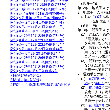
附則
(平成28年12月21日条例第52号抄)
(地域手当)
附則
(平成29年12月26日条例第63号)
第12条
地域手当は
附則
(平成30年12月25日条例第62号)
2
地域手当の月額
附則
(令和元年9月25日条例第65号)
において
前項
の地
附則
(令和元年12月20日条例第83号)
(全部改正〔
附則
(令和2年3月4日条例第24号抄)
(通勤手当)
附則
(令和2年11月24日条例第58号)
第13条
通勤手当は
附則
(令和4年3月3日条例第2号)
(1)
通勤のための
附則
(令和4年12月22日条例第34号)
「運賃等」とい
附則
(令和4年12月22日条例第35号)
を利用しないで
附則
(令和5年12月22日条例第43号)
(2)
通勤のため自
附則
(令和5年12月22日条例第44号)
用しなければ通
附則
(令和6年2月29日条例第5号)
ロメートル未満
附則
(令和6年12月20日条例第54号)
(3)
通勤のため交
附則
(令和7年3月4日条例第3号)
なければ通勤す
附則
(令和7年12月24日条例第43号)
た場合の通勤距
附則
(令和8年3月5日条例第5号)
2
通勤手当の額は
別表第1
(第5条関係)
(1)
前項第1号
に
別表第2
(第5条関係)
項
及び
第6項
に
別表第3
等級別基準職務表(第5条関係)
(2)
前項第2号
に
規定により在宅
第1項の規定に
る割合を乗じて
(3)
前項第3号
に
離、自動車等の