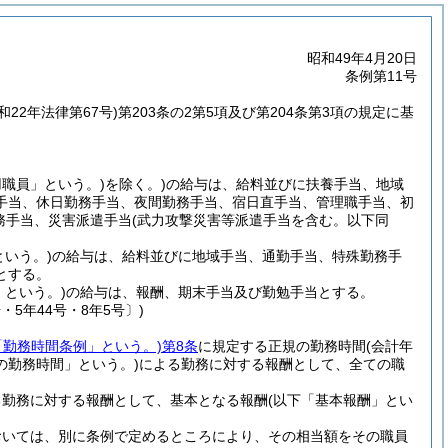
昭和49年4月20日
条例第11号
和22年法律第67号)
第203条の2第5項及び第204条第3項の規定に基
用職員」という。)
を除く。)
の給与は、給料並びに扶養手当、地域
手当、休日勤務手当、夜間勤務手当、宿日直手当、管理職手当、初
務手当、災害派遣手当
(武力攻撃災害等派遣手当を含む。以下同
いう。)
の給与は、給料並びに地域手当、通勤手当、特殊勤務手
とする。
という。)
の給与は、報酬、期末手当及び勤勉手当とする。
・5年44号・8年5号〕)
「勤務時間条例」という。)
第8条
に規定する正規の勤務時間
(会計年
の勤務時間」という。)
による勤務に対する報酬として、全ての職
る勤務に対する報酬として、基本となる報酬
(以下「基本報酬」とい
おいては、別に条例で定めるところにより、その相当額をその職員