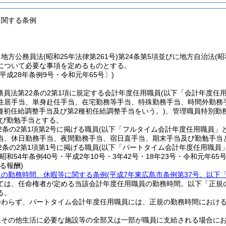
に関する条例
、地方公務員法
(昭和25年法律第261号)
第24条第5項並びに地方自治法
(昭
について必要な事項を定めるものとする。
平成28年条例9号・令和元年65号〕)
務員法第22条の2第1項に規定する会計年度任用職員
(以下「会計年度任
住居手当、単身赴任手当、在宅勤務等手当、特殊勤務手当、時間外勤務
1種初任給調整手当及び第2種初任給調整手当をいう。)
、管理職員特別勤
び勤勉手当とする。
2条の2第1項第2号に掲げる職員
(以下「フルタイム会計年度任用職員」と
当、休日勤務手当、夜間勤務手当、宿日直手当、期末手当及び勤勉手当
2条の2第1項第1号に掲げる職員
(以下「パートタイム会計年度任用職員」
昭和54年条例40号・平成2年10号・3年42号・18年23号・令和元年65号
る報酬)
員の勤務時間、休暇等に関する条例
(平成7年東広島市条例第37号。以下
ては、任命権者が定める当該会計年度任用職員の勤務時間。以下「正規
る。
かわらず、パートタイム会計年度任用職員には、正規の勤務時間におけ
服その他生活に必要な施設等の全部又は一部が職員に支給される場合に