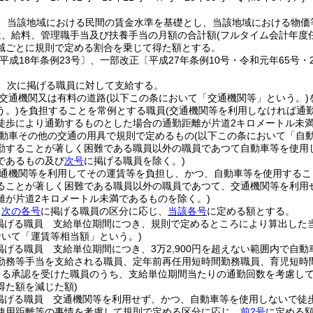
、当該地域における民間の賃金水準を基礎とし、当該地域における物価
は、給料、管理職手当及び扶養手当の月額の合計額
(フルタイム会計年度
域ごとに規則で定める割合を乗じて得た額とする。
平成18年条例23号〕、一部改正〔平成27年条例10号・令和元年65号・2
、次に掲げる職員に対して支給する。
交通機関又は有料の道路
(以下この条において「交通機関等」という。)
う。)
を負担することを常例とする職員
(交通機関等を利用しなければ通
徒歩により通勤するものとした場合の通勤距離が片道2キロメートル未
動車その他の交通の用具で規則で定めるもの
(以下この条において「自
勤することが著しく困難である職員以外の職員であつて自動車等を使用
であるもの及び
次号
に掲げる職員を除く。)
通機関等を利用してその運賃等を負担し、かつ、自動車等を使用するこ
ることが著しく困難である職員以外の職員であつて、交通機関等を利用
離が片道2キロメートル未満であるものを除く。)
、
次の各号
に掲げる職員の区分に応じ、
当該各号
に定める額とする。
掲げる職員 支給単位期間につき、規則で定めるところにより算出した
おいて「運賃等相当額」という。)
掲げる職員 支給単位期間につき、3万2,900円を超えない範囲内で自
勤務等手当を支給される職員、定年前再任用短時間勤務職員、育児短時間
よる承認を受けた職員のうち、支給単位期間当たりの通勤回数を考慮し
得た額を減じた額)
掲げる職員 交通機関等を利用せず、かつ、自動車等を使用しないで徒
使用距離等の事情を考慮して規則で定める区分に応じ、
前2号
に定める