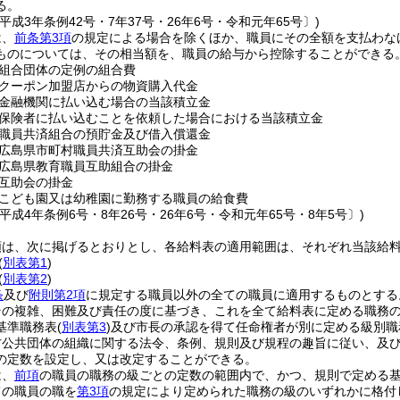
る。
平成3年条例42号・7年37号・26年6号・令和元年65号〕)
は、
前条第3項
の規定による場合を除くほか、職員にその全額を支払わな
ものについては、その相当額を、職員の給与から控除することができる
組合団体の定例の組合費
クーポン加盟店からの物資購入代金
金融機関に払い込む場合の当該積立金
保険者に払い込むことを依頼した場合における当該積立金
職員共済組合の預貯金及び借入償還金
広島県市町村職員共済互助会の掛金
広島県教育職員互助組合の掛金
互助会の掛金
こども園又は幼稚園に勤務する職員の給食費
平成4年条例6号・8年26号・26年6号・令和元年65号・8年5号〕)
類は、次に掲げるとおりとし、各給料表の適用範囲は、それぞれ当該給
(
別表第1
)
(
別表第2
)
条
及び
附則第2項
に規定する職員以外の全ての職員に適用するものとする
その複雑、困難及び責任の度に基づき、これを全て給料表に定める職務
基準職務表
(
別表第3
)
及び市長の承認を得て任命権者が別に定める級別職
方公共団体の組織に関する法令、条例、規則及び規程の趣旨に従い、及
の定数を設定し、又は改定することができる。
は、
前項
の職員の職務の級ごとの定数の範囲内で、かつ、規則で定める
ての職員の職を
第3項
の規定により定められた職務の級のいずれかに格付