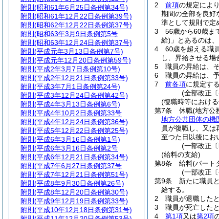
2
前項
の規定によ
附則
(昭和61年6月25日条例第34号)
期間の全部を良好
附則
(昭和61年12月22日条例第39号)
準として規則で定
附則
(昭和62年12月22日条例第37号)
3
56歳から60歳
附則
(昭和63年3月9日条例第5号
給)
」とあるのは、
附則
(昭和63年12月24日条例第37号)
4
60歳を超える職
附則
(平成元年3月13日条例第7号)
し、昇給させる場
附則
(平成元年12月20日条例第59号)
5
職員の昇給は、
附則
(平成2年3月7日条例第10号)
6
職員の昇給は、
附則
(平成2年12月21日条例第33号)
7
前各項
に規定す
附則
(平成3年7月1日条例第24号)
(全部改正〔
附則
(平成3年12月24日条例第42号)
(復職時等における
附則
(平成4年3月13日条例第6号)
第7条
休職
(地方公
附則
(平成4年10月2日条例第33号
地方公共団体の機
附則
(平成4年12月24日条例第36号)
員が復職し、又は
附則
(平成5年12月22日条例第25号)
至つた日以後にお
附則
(平成6年3月16日条例第1号)
(一部改正〔
附則
(平成6年3月16日条例第2号
(給料の支給)
附則
(平成6年12月21日条例第34号)
第8条
給料
(パー
附則
(平成7年6月27日条例第37号
(一部改正〔
附則
(平成7年12月21日条例第51号)
第9条
新たに職員
附則
(平成8年9月30日条例第26号)
給する。
附則
(平成8年12月20日条例第30号)
2
職員が退職した
附則
(平成9年12月19日条例第33号)
3
職員が死亡した
附則
(平成10年12月18日条例第31号)
4
第1項
又は
第2項
附則
(平成11年12月20日条例第53号)