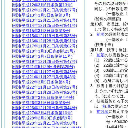
その月の現日数か
附則
(平成12年3月6日条例第13号)
同じ。)
の日数を差
附則
(平成12年12月21日条例第37号)
(一部改正〔
附則
(平成13年3月5日条例第3号)
(給料の調整額)
附則
(平成13年12月21日条例第41号)
第10条
市長は、給
附則
(平成14年12月25日条例第41号)
して著しく特殊な
附則
(平成15年3月3日条例第6号)
2
前項
の調整額表に
附則
(平成15年12月19日条例第36号)
(一部改正〔
附則
(平成16年12月28日条例第91号)
(扶養手当)
附則
(平成17年11月21日条例第62号)
第11条
扶養手当は
附則
(平成18年3月10日条例第23号)
2
前項
の扶養親族
附則
(平成19年3月7日条例第11号)
(1)
22歳に達す
附則
(平成19年12月26日条例第47号)
(2)
22歳に達す
附則
(平成21年5月29日条例第29号)
(3)
60歳以上の
附則
(平成21年11月27日条例第45号)
(4)
22歳に達す
附則
(平成21年11月27日条例第48号
(5)
心身に著しい
附則
(平成22年3月5日条例第4号)
3
扶養手当の月額
附則
(平成22年11月19日条例第27号)
までのいずれかに該
附則
(平成23年11月28日条例第20号)
う。)
にあつては、3
附則
(平成26年3月6日条例第4号抄)
4
扶養親族たる子の
附則
(平成26年3月6日条例第6号)
は、
前項
の規定に
附則
(平成26年12月26日条例第44号)
5
前各項
に規定す
附則
(平成27年3月4日条例第10号)
(一部改正〔昭
附則
(平成28年2月29日条例第9号)
号・60年3
附則
(平成28年12月21日条例第50号)
14年41号・