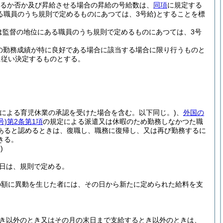
るか否か及び昇給させる場合の昇給の号給数は、
同項
に規定する
る職員のうち規則で定めるものにあつては、3号給)
とすることを標
は監督の地位にある職員のうち規則で定めるものにあつては、3号
の勤務成績が特に良好である場合に該当する場合に限り行うものと
に従い決定するものとする。
定による育児休業の承認を受けた場合を含む。以下同じ。)
、
外国の
号)
第2条第1項
の規定による派遣又は休暇のため勤務しなかつた職
あると認めるときは、復職し、職務に復帰し、又は再び勤務するに
きる。
)
日は、規則で定める。
の額に異動を生じた者には、その日から新たに定められた給料を支
とき以外のとき又はその月の末日まで支給するとき以外のときは、