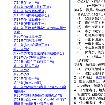
の給料から控除す
第14条
(住居手当)
(一部改正〔
第14条の2
(単身赴任手当)
第4条
職員の給与
第15条
(特殊勤務手当)
合及び次に掲げる
第16条
(時間外勤務手当)
(1)
登録を受けた
第17条
(休日勤務手当)
(2)
市が指定する
第18条
(夜間勤務手当)
(3)
市が指定する
第19条
(勤務1時間当たりの給与額の
(4)
市が指定する
算出)
(5)
広島県市町村
第20条
(宿日直手当)
(6)
一般財団法人
第21条
(管理職手当)
(7)
一般財団法人
第22条
(初任給調整手当)
(8)
東広島市職員
第22条の2
(9)
保育所、認定
第22条の3
(管理職員特別勤務手当)
(一部改正〔
第22条の4
(災害派遣手当)
(給料表)
第22条の5
(在宅勤務等手当)
第5条
給料表の種
第23条
(期末手当)
(1)
行政職給料表
第23条の2
(2)
消防職給料表
第23条の3
2
給料表は、
第26
第24条
(勤勉手当)
3
職員の職務は、
第25条
(給与の減額)
の内容は、等級別
第25条の2
(特定の職員についての適
4
任命権者は、地
用除外)
範囲内で職務の級
第26条
(臨時的任用の職員の給与)
5
職員の職務の級
第26条の2
(パートタイム会計年度任
6
任命権者は、全
用職員の報酬及び費用弁償)