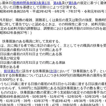
ら週休日
(
勤務時間条例第3条第1項
、
第4条
及び
第5条
の規定に基づく週
し引いた日数を基礎として日割りによつて計算する。
昭和49年条例155号・平成3年42号・6年2号・7年37号・令和元年65号
料月額が、職務の複雑、困難若しくは責任の度又は勤労の強度、勤務時
職に対して適当でないと認めるときは、その特殊性に基づき、給料月額
定める給料月額の調整額は、調整前における給料月額の100分の25を
昭和62年条例37号〕)
、扶養親族のある職員に対して支給する。
とは、次に掲げる者で他に生計の途がなく、主としてその職員の扶養を
る日以後の最初の3月31日までの間にある子
る日以後の最初の3月31日までの間にある孫
父母及び祖父母
る日以後の最初の3月31日までの間にある弟妹
障害がある者
は、
前項第1号
に該当する扶養親族
(
次項
において「扶養親族たる子」とい
当する扶養親族については1人につき6,500円
(行政職給料表の適用を
,500円)
とする。
うちに15歳に達する日後の最初の4月1日から22歳に達する日以後の最
かかわらず、5,000円に当該期間にある当該扶養親族たる子の数を乗じ
るもののほか、扶養親族の数の変更に伴う支給額の改定その他扶養手当
和49年条例155号・50年38号・51年47号・52年50号・53年33号・54
0号・61年13号・39号・63年37号・平成3年42号・4年36号・5年25号・
15年36号・17年62号・19年11号・47号・28年50号・令和6年54号〕)