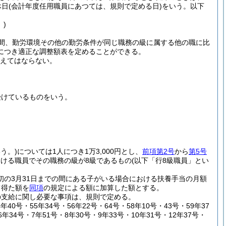
休日
(会計年度任用職員にあつては、規則で定める日)
をいう。以下
〕)
間、勤労環境その他の勤労条件が同じ職務の級に属する他の職に比
につき適正な調整額表を定めることができる。
超えてはならない。
受けているものをいう。
う。)
については1人につき1万3,000円とし、
前項第2号
から
第5号
受ける職員でその職務の級が8級であるもの
(以下「行8級職員」とい
初の3月31日までの間にある子がいる場合における扶養手当の月額
て得た額を
同項
の規定による額に加算した額とする。
の支給に関し必要な事項は、規則で定める。
年40号・55年34号・56年22号・64号・58年10号・43号・59年37
6年34号・7年51号・8年30号・9年33号・10年31号・12年37号・