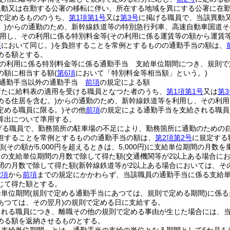
異動又は在勤する公署の移転に伴い、所在する地域を異にする公署に在
で定めるもののうち、
第1項第1号
又は
第3号
に掲げる職員で、当該異動
)
からの通勤のため、新幹線鉄道等の特別急行列車、高速自動車国道そ
用し、その利用に係る特別料金等
(その利用に係る運賃等の額から運賃
項
において同じ。)
を負担することを常例とするものの通勤手当の額は、
める額とする。
の利用に係る特別料金等に係る通勤手当 支給単位期間につき、規則で
の額に相当する額
(
第6項
において「特別料金等相当額」という。)
る通勤手当以外の通勤手当
前項
の規定による額
新たに給料表の適用を受ける職員となつた者のうち、
第1項第1号
又は
第3
める住居を含む。)
からの通勤のため、新幹線鉄道等を利用し、その利用
定める職員に限る。)
その他
前項
の規定による通勤手当を支給される職員
算出について準用する。
げる職員で、勤務箇所の駐車場の不足により、勤務箇所に通勤のための
担することを常例とするものの通勤手当の額は、
第2項第2号
に規定する
額
(その額が5,000円を超えるときは、5,000円)
に支給単位期間の月数を
その支給単位期間の月数で除して得た額
(交通機関等が2以上ある場合に
間の月数で除して得た額
(新幹線鉄道等が2以上ある場合においては、そ
2項
から
前項
までの規定にかかわらず、当該職員の通勤手当に係る支給単
じて得た額とする。
給単位期間
(規則で定める通勤手当にあつては、規則で定める期間)
に係る
あつては、その翌月)
の規則で定める日に支給する。
される職員につき、離職その他の規則で定める事由が生じた場合には、
める額を返納させるものとする。