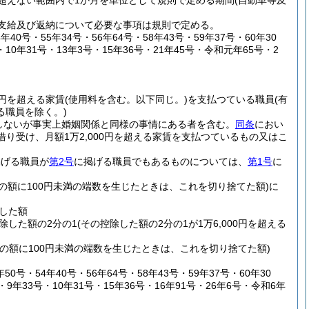
超えない範囲内で1か月を単位として規則で定める期間
(自動車等及
支給及び返納について必要な事項は規則で定める。
年40号・55年34号・56年64号・58年43号・59年37号・60年30
・10年31号・13年3号・15年36号・21年45号・令和元年65号・2
0円を超える家賃
(使用料を含む。以下同じ。)
を支払つている職員
(有
る職員を除く。)
しないが事実上婚姻関係と同様の事情にある者を含む。
同条
におい
借り受け、月額1万2,000円を超える家賃を支払つているもの又はこ
掲げる職員が
第2号
に掲げる職員でもあるものについては、
第1号
に
その額に100円未満の端数を生じたときは、これを切り捨てた額)
に
除した額
控除した額の2分の1
(その控除した額の2分の1が1万6,000円を超える
その額に100円未満の端数を生じたときは、これを切り捨てた額)
0号・54年40号・56年64号・58年43号・59年37号・60年30
・9年33号・10年31号・15年36号・16年91号・26年6号・令和6年