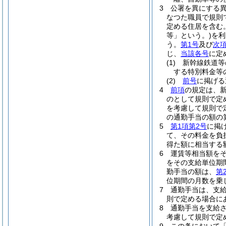
3
公署を異にする
なつた職員で規則
定める住居を含む。
等」という。)
を利
う。
第1号
及び
次
じ、
当該各号
に定
(1)
新幹線鉄道等
する特別料金等
(2)
前号
に掲げ
4
前項
の規定は、
のとして規則で定
を考慮して規則で
の通勤手当の額の
5
第1項第2号
に掲
て、その料金を負
得た額に相当する
6
運賃等相当額を
をその支給単位期
勤手当の額は、
第
位期間の月数を乗
7
通勤手当は、支
則で定める場合に
8
通勤手当を支給
考慮して規則で定