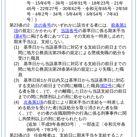
号・15年6号・36号・16年91号・18年23号・21年
45号・22年27号・30年62号・令和元年65号・2年58
号・4年2号・34号・5年44号・6年54号・7年43
号〕)
第23条の2
次の各号
のいずれかに該当する者には、
前条第1
項
の規定にかかわらず、
当該各号
の基準日に係る期末手当
(
第4号
に掲げる者にあつては、その支給を一時差し止めた
期末手当)
は、支給しない。
(1)
基準日から当該基準日に対応する支給日の前日までの
間に地方公務員法第29条の規定による懲戒免職の処分を
受けた職員
(2)
基準日から当該基準日に対応する支給日の前日までの
間に地方公務員法第28条第4項の規定により失職した職
員
(3)
基準日前1か月以内又は基準日から当該基準日に対応
する支給日の前日までの間に離職した職員
(
前2号
に掲げ
る者を除く。)
で、その離職した日から当該支給日の前日
までの間に拘禁刑以上の刑に処せられたもの
(4)
次条第1項
の規定により期末手当の支給を一時差し止
める処分を受けた者
(当該処分を取り消された者を除
く。)
で、その者の在職期間中の行為に係る刑事事件に関
し拘禁刑以上の刑に処せられたもの
(追加〔平成9年条例33号〕、一部改正〔令和元年条
例65号・7年3号〕)
第23条の3
任命権者は、支給日に期末手当を支給すること