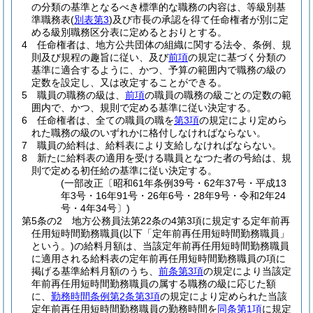
の分類の基準となるべき標準的な職務の内容は、等級別基
準職務表
(
別表第3
)
及び市長の承認を得て任命権者が別に定
める級別職務区分表に定めるとおりとする。
4
任命権者は、地方公共団体の組織に関する法令、条例、規
則及び規程の趣旨に従い、及び
前項
の規定に基づく分類の
基準に適合するように、かつ、予算の範囲内で職務の級の
定数を設定し、又は改定することができる。
5
職員の職務の級は、
前項
の職員の職務の級ごとの定数の範
囲内で、かつ、規則で定める基準に従い決定する。
6
任命権者は、全ての職員の職を
第3項
の規定により定めら
れた職務の級のいずれかに格付しなければならない。
7
職員の給料は、給料表により支給しなければならない。
8
新たに給料表の適用を受ける職員となつた者の号給は、規
則で定める初任給の基準に従い決定する。
(一部改正〔昭和61年条例39号・62年37号・平成13
年3号・16年91号・26年6号・28年9号・令和2年24
号・4年34号〕)
第5条の2
地方公務員法第22条の4第3項に規定する定年前再
任用短時間勤務職員
(以下「定年前再任用短時間勤務職員」
という。)
の給料月額は、当該定年前再任用短時間勤務職員
に適用される給料表の定年前再任用短時間勤務職員の項に
掲げる基準給料月額のうち、
前条第3項
の規定により当該定
年前再任用短時間勤務職員の属する職務の級に応じた額
に、
勤務時間条例第2条第3項
の規定により定められた当該
定年前再任用短時間勤務職員の勤務時間を
同条第1項
に規定