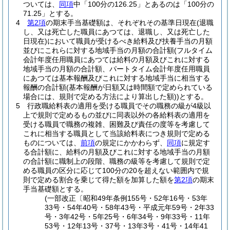
ついては、
同項
中「100分の126.25」とあるのは「100分の
71.25」とする。
4
第2項
の期末手当基礎額は、それぞれその基準日現在
(退職
し、又は死亡した職員にあつては、退職し、又は死亡した
日現在)
において職員が受けるべき給料及び扶養手当の月額
並びにこれらに対する地域手当の月額の合計額
(フルタイム
会計年度任用職員にあつては給料の月額及びこれに対する
地域手当の月額の合計額、パートタイム会計年度任用職員
にあつては基本報酬及びこれに対する地域手当に相当する
報酬の合計額
(基本報酬が日額又は時間額で定められている
場合には、規則で定める方法により算出した額)
)
とする。
5
行政職給料表の適用を受ける職員でその職務の級が4級以
上で規則で定めるもの並びに同表以外の各給料表の適用を
受ける職員で職務の複雑、困難及び責任の度等を考慮して
これに相当する職員として当該給料表につき規則で定める
ものについては、
前項
の規定にかかわらず、
同項
に規定す
る合計額に、給料の月額及びこれに対する地域手当の月額
の合計額に職制上の段階、職務の級等を考慮して規則で定
める職員の区分に応じて100分の20を超えない範囲内で規
則で定める割合を乗じて得た額を加算した額を
第2項
の期末
手当基礎額とする。
(一部改正〔昭和49年条例155号・52年16号・53年
33号・54年40号・58年43号・平成元年59号・2年33
号・3年42号・5年25号・6年34号・9年33号・11年
53号・12年13号・37号・13年3号・41号・14年41