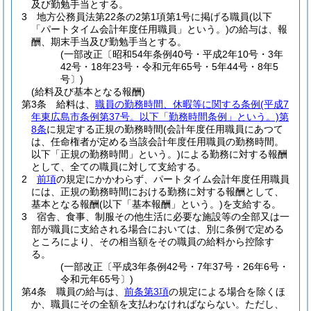
及び勤勉手当とする。
3
地方公務員法第22条の2第1項第1号に掲げる職員
(以下
「パートタイム会計年度任用職員」という。)
の給与は、報
酬、期末手当及び勤勉手当とする。
(一部改正〔昭和54年条例40号・平成2年10号・3年
42号・18年23号・令和元年65号・5年44号・8年5
号〕)
(給料及び基本となる報酬)
第3条
給料は、
職員の勤務時間、休暇等に関する条例
(平成7
年東広島市条例第37号。以下「勤務時間条例」という。)
第
8条
に規定する正規の勤務時間
(会計年度任用職員にあつて
は、任命権者が定める当該会計年度任用職員の勤務時間。
以下「正規の勤務時間」という。)
による勤務に対する報酬
として、全ての職員に対して支給する。
2
前項
の規定にかかわらず、パートタイム会計年度任用職員
には、正規の勤務時間における勤務に対する報酬として、
基本となる報酬
(以下「基本報酬」という。)
を支給する。
3
宿舎、食事、制服その他生活に必要な施設等の全部又は一
部が職員に支給される場合においては、別に条例で定める
ところにより、その相当額をその職員の給料から控除す
る。
(一部改正〔平成3年条例42号・7年37号・26年6号・
令和元年65号〕)
第4条
職員の給与は、
前条第3項
の規定による場合を除くほ
か、職員にその全額を支払わなければならない。
ただし、