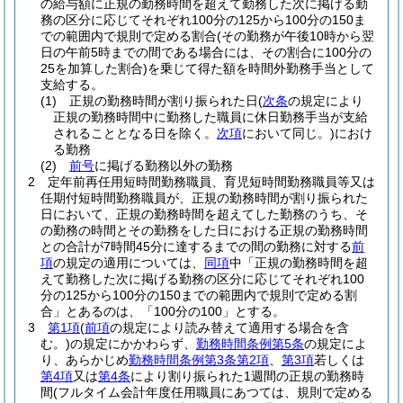
の給与額に正規の勤務時間を超えて勤務した次に掲げる勤
務の区分に応じてそれぞれ100分の125から100分の150ま
での範囲内で規則で定める割合
(その勤務が午後10時から翌
日の午前5時までの間である場合には、その割合に100分の
25を加算した割合)
を乗じて得た額を時間外勤務手当として
支給する。
(1)
正規の勤務時間が割り振られた日
(
次条
の規定により
正規の勤務時間中に勤務した職員に休日勤務手当が支給
されることとなる日を除く。
次項
において同じ。)
におけ
る勤務
(2)
前号
に掲げる勤務以外の勤務
2
定年前再任用短時間勤務職員、育児短時間勤務職員等又は
任期付短時間勤務職員が、正規の勤務時間が割り振られた
日において、正規の勤務時間を超えてした勤務のうち、そ
の勤務の時間とその勤務をした日における正規の勤務時間
との合計が7時間45分に達するまでの間の勤務に対する
前
項
の規定の適用については、
同項
中「正規の勤務時間を超
えて勤務した次に掲げる勤務の区分に応じてそれぞれ100
分の125から100分の150までの範囲内で規則で定める割
合」とあるのは、「100分の100」とする。
3
第1項
(
前項
の規定により読み替えて適用する場合を含
む。)
の規定にかかわらず、
勤務時間条例第5条
の規定によ
り、あらかじめ
勤務時間条例第3条第2項
、
第3項
若しくは
第4項
又は
第4条
により割り振られた1週間の正規の勤務時
間
(フルタイム会計年度任用職員にあつては、規則で定める