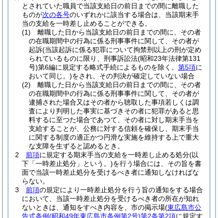
とされていた職員で当該支給日の前日までの間に離職した
ものが
次の各号
のいずれかに該当する場合は、当該期末手
当の支給を一時差し止めることができる。
(1)
離職した日から当該支給日の前日までの間に、その者
の在職期間中の行為に係る刑事事件に関して、その者が
起訴
(当該起訴に係る犯罪について拘禁刑以上の刑が定め
られているものに限り、刑事訴訟法
(昭和23年法律第131
号)
第6編に規定する略式手続によるものを除く。
第5項
に
おいて同じ。)
をされ、その判決が確定していない場合
(2)
離職した日から当該支給日の前日までの間に、その者
の在職期間中の行為に係る刑事事件に関して、その者が
逮捕された場合又はその者から聴取した事項若しくは調
査により判明した事実に基づきその者に犯罪があると思
料するに至つた場合であつて、その者に対し期末手当を
支給することが、公務に対する信頼を確保し、期末手当
に関する制度の適正かつ円滑な実施を維持する上で重大
な支障を生ずると認めるとき。
2
前項
に規定する期末手当の支給を一時差し止める処分
(以
下「一時差止処分」という。)
を行う場合には、その旨を書
面で当該一時差止処分を受けるべき者に通知しなければな
らない。
3
前項
の規定により一時差止処分を行う旨の通知をする場合
において、当該一時差止処分を受けるべき者の所在が知れ
ないときは、通知をすべき内容を、市の掲示場
(
東広島市公
告式条例
(昭和49年東広島市条例第2号)
第2条第2項
に規定す