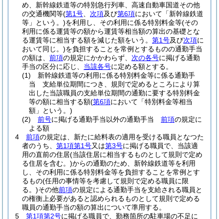
め、新幹線鉄道等の特別急行列車、高速自動車国道その他
の交通機関等
(
第1号
、
次項
及び
第6項
において「新幹線鉄道
等」という。)
を利用し、その利用に係る特別料金等
(その
利用に係る運賃等の額から運賃等相当額の算出の基礎とな
る運賃等に相当する額を減じた額をいう。
第1号
及び
次項
に
おいて同じ。)
を負担することを常例とするものの通勤手当
の額は、
前項
の規定にかかわらず、
次の各号
に掲げる通勤
手当の区分に応じ、
当該各号
に定める額とする。
(1)
新幹線鉄道等の利用に係る特別料金等に係る通勤手
当 支給単位期間につき、規則で定めるところにより算
出した当該職員の支給単位期間の通勤に要する特別料金
等の額に相当する額
(
第6項
において「特別料金等相当
額」という。)
(2)
前号
に掲げる通勤手当以外の通勤手当
前項
の規定に
よる額
4
前項
の規定は、新たに給料表の適用を受ける職員となつた
者のうち、
第1項第1号
又は
第3号
に掲げる職員で、当該適
用の直前の住居
(当該住居に相当するものとして規則で定め
る住居を含む。)
からの通勤のため、新幹線鉄道等を利用
し、その利用に係る特別料金等を負担することを常例とす
るもの
(任用の事情等を考慮して規則で定める職員に限
る。)
その他
前項
の規定による通勤手当を支給される職員と
の権衡上必要があると認められるものとして規則で定める
職員の通勤手当の額の算出について準用する。
5
第1項第2号
に掲げる職員で、勤務箇所の駐車場の不足に