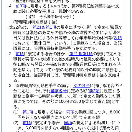
2種初任給調整手当を支給する。
4
前3項
に規定するもののほか、第2種初任給調整手当の支
給に関し必要な事項は、規則で定める。
(追加〔令和8年条例5号〕)
(管理職員特別勤務手当)
第22条の3
第21条第1項
の規定に基づく規則で定める職員が
臨時又は緊急の必要その他の公務の運営の必要により週休
日又は祝日法による休日等若しくは年末年始の休日等
(
次項
において「週休日等」という。)
に勤務をした場合は、当該
職員には、管理職員特別勤務手当を支給する。
2
前項
に規定する場合のほか、
第21条第1項
の規則で定める
職員が災害への対処その他の臨時又は緊急の必要により午
後10時から翌日の午前5時までの間
(週休日等に含まれる時
間を除く。)
であつて正規の勤務時間以外の時間に勤務をし
た場合は、当該職員には、管理職員特別勤務手当を支給す
る。
3
管理職員特別勤務手当の額は、
次の各号
に掲げる場合の区
分に応じ、それぞれ
当該各号
に定める額
(
前2項
に規定する
勤務に従事する時間を考慮して規則で定める勤務をした職
員にあつては、その額に100分の150を乗じて得た額)
とす
る。
(1)
第1項
に規定する場合
同項
の勤務1回につき、8,000
円を超えない範囲内において規則で定める額
(2)
前項
に規定する場合
同項
の規定による勤務1回につ
き、6,000円を超えない範囲内において規則で定める額