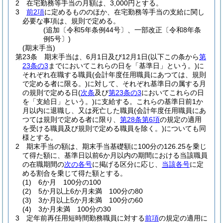
2
在宅勤務等手当の月額は、3,000円とする。
3
前2項
に定めるもののほか、在宅勤務等手当の支給に関し
必要な事項は、規則で定める。
(追加〔令和5年条例44号〕、一部改正〔令和8年条
例5号〕)
(期末手当)
第23条
期末手当は、6月1日及び12月1日
(以下この条から
第
23条の3
までにおいてこれらの日を「基準日」という。)
に
それぞれ在職する職員
(会計年度任用職員にあつては、規則
で定める者に限る。)
に対して、それぞれ基準日の属する月
の規則で定める日
(
次条
及び
第23条の3
においてこれらの日
を「支給日」という。)
に支給する。
これらの基準日前1か
月以内に退職し、又は死亡した職員
(会計年度任用職員にあ
つては規則で定める者に限り、
第28条第6項
の規定の適用
を受ける職員及び規則で定める職員を除く。)
についても同
様とする。
2
期末手当の額は、期末手当基礎額に100分の126.25を乗じ
て得た額に、基準日以前6か月以内の期間における当該職員
の在職期間の
次の各号
に掲げる区分に応じ、
当該各号
に定
める割合を乗じて得た額とする。
(1)
6か月 100分の100
(2)
5か月以上6か月未満 100分の80
(3)
3か月以上5か月未満 100分の60
(4)
3か月未満 100分の30
3
定年前再任用短時間勤務職員に対する
前項
の規定の適用に