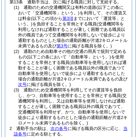
第13条
通勤手当は、次に掲げる職員に対して支給する。
(1)
通勤のための交通機関又は有料の道路
(以下この条に
おいて「交通機関等」という。)
を利用して、その運賃又
は料金
(以下この項から
第3項
までにおいて「運賃等」と
いう。)
を負担することを常例とする職員
(交通機関等を
利用しなければ通勤することが著しく困難である職員以
外の職員であつて交通機関等を利用しないで徒歩により
通勤するものとした場合の通勤距離が片道2キロメートル
未満であるもの及び
第3号
に掲げる職員を除く。)
(2)
通勤のため自動車その他の交通の用具で規則で定める
もの
(以下この条において「自動車等」という。)
を使用
することを常例とする職員
(自動車等を使用しなければ通
勤することが著しく困難である職員以外の職員であつて
自動車等を使用しないで徒歩により通勤するものとした
場合の通勤距離が片道2キロメートル未満であるもの及び
次号
に掲げる職員を除く。)
(3)
通勤のため交通機関等を利用してその運賃等を負担
し、かつ、自動車等を使用することを常例とする職員
(交
通機関等を利用し、又は自動車等を使用しなければ通勤
することが著しく困難である職員以外の職員であつて、
交通機関等を利用せず、かつ、自動車等を使用しないで
徒歩により通勤するものとした場合の通勤距離が片道2キ
ロメートル未満であるものを除く。)
2
通勤手当の額は、
次の各号
に掲げる職員の区分に応じ、
当
該各号
に定める額とする。