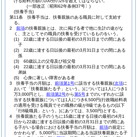
ける給料月額の100分の25を超えてはならない。
(一部改正〔昭和62年条例37号〕)
(扶養手当)
第11条
扶養手当は、扶養親族のある職員に対して支給す
る。
2
前項
の扶養親族とは、次に掲げる者で他に生計の途がな
く、主としてその職員の扶養を受けているものをいう。
(1)
22歳に達する日以後の最初の3月31日までの間にある
子
(2)
22歳に達する日以後の最初の3月31日までの間にある
孫
(3)
60歳以上の父母及び祖父母
(4)
22歳に達する日以後の最初の3月31日までの間にある
弟妹
(5)
心身に著しい障害がある者
3
扶養手当の月額は、
前項第1号
に該当する扶養親族
(
次項
に
おいて「扶養親族たる子」という。)
については1人につき1
万3,000円とし、
前項第2号
から
第5号
までのいずれかに該
当する扶養親族については1人につき6,500円
(行政職給料表
の適用を受ける職員でその職務の級が8級であるもの
(以下
「行8級職員」という。)
にあつては、3,500円)
とする。
4
扶養親族たる子のうちに15歳に達する日後の最初の4月1
日から22歳に達する日以後の最初の3月31日までの間にあ
る子がいる場合における扶養手当の月額は、
前項
の規定に
かかわらず、5,000円に当該期間にある当該扶養親族たる子