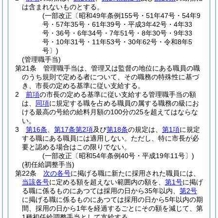
は含まれないものとする。
(一部改正〔昭和49年条例155号・51年47号・54年9
号・57年35号・61年39号・平成3年42号・4年33
号・36号・6年34号・7年51号・8年30号・9年33
号・10年31号・11年53号・30年62号・令和8年5
号〕)
(管理職手当)
第21条
管理職手当は、管理又は監督の地位にある職員の職
のうち規則で定める者について、その職務の特殊性に基づ
き、市長の定める基準に従い支給する。
2
前項
の市長の定める基準に従い支給する管理職手当の額
は、
同項
に規定する職を占める職員の属する職務の級にお
ける最高の号給の給料月額の100分の25を超えてはならな
い。
3
第16条
、
第17条第2項
及び
第18条
の規定は、
第1項
に規定
する職にある職員には適用しない。
ただし、特に市長が必
要と認める場合はこの限りでない。
(一部改正〔昭和54年条例40号・平成19年11号〕)
(初任給調整手当)
第22条
次の各号
に掲げる職に新たに採用された職員には、
当該各号
に定める額を超えない範囲内の額を、
第1号
に掲げ
る職に係るものにあつては採用の日から35年以内、
第2号
に掲げる職に係るものにあつては採用の日から5年以内の期
間、採用の日から1年を経過するごとにその額を減じて、第
1種初任給調整手当として支給する。