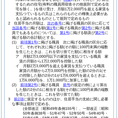
するための住宅
(有料の職員用宿舎その他規則で定める住
宅を除く。)
を借り受け、月額1万2,000円を超える家賃を
支払つているもの又はこれらのものとの権衡上必要があ
ると認められるものとして規則で定めるもの
2
住居手当の月額は、
次の各号
に掲げる職員の区分に応じて
当該各号
に掲げる額
(
第1号
に掲げる職員が
第2号
に掲げる職
員でもあるものについては、
第1号
に掲げる額及び
第2号
に
掲げる額の合計額)
とする。
(1)
前項第1号
に掲げる職員 次に掲げる職員の区分に応
じて、それぞれ次に掲げる額
(その額に100円未満の端数
を生じたときは、これを切り捨てた額)
に相当する額
ア
月額2万3,000円以下の家賃を支払つている職員 家
賃の月額から1万2,000円を控除した額
イ
月額2万3,000円を超える家賃を支払つている職員
家賃の月額から2万3,000円を控除した額の2分の1
(そ
の控除した額の2分の1が1万6,000円を超えるときは、
1万6,000円)
を、1万1,000円に加算した額
(2)
前項第2号
に掲げる職員
前号
の規定の例により算出
した額の2分の1に相当する額
(その額に100円未満の端数
を生じたときは、これを切り捨てた額)
3
前2項
に規定するもののほか、住居手当の支給に関し必要
な事項は規則で定める。
(全部改正〔昭和49年条例155号〕、一部改正〔昭和
50年条例38号・51年47号・52年50号・54年40号・