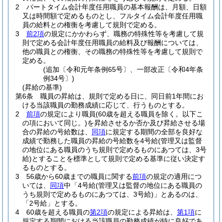
2
パートタイム会計年度任用職員の基本報酬は、月額、日額
又は時間額で定めるものとし、フルタイム会計年度任用職
員の給料との権衡を考慮して規則で定める。
3
前2項
の規定にかかわらず、職務の特殊性等を考慮して規
則で定める会計年度任用職員の給料及び報酬については、
他の職員との権衡、その職務の特殊性等を考慮して規則で
定める。
(追加〔令和元年条例65号〕、一部改正〔令和4年条
例34号〕)
(昇給の基準)
第6条
職員の昇給は、規則で定める日に、同日前1年間にお
ける当該職員の勤務成績に応じて、行うものとする。
2
前項
の規定により職員
(60歳を超える職員を除く。以下こ
の項において同じ。)
を昇給させるか否か及び昇給させる場
合の昇給の号給数は、
同項
に規定する期間の全部を良好な
成績で勤務した職員の昇給の号給数を4号給
(管理又は監督
の地位にある職員のうち規則で定めるものにあつては、3号
給)
とすることを標準として規則で定める基準に従い決定す
るものとする。
3
56歳から60歳までの職員に関する
前項
の規定の適用につ
いては、
同項
中「4号給
(管理又は監督の地位にある職員の
うち規則で定めるものにあつては、3号給)
」とあるのは、
「2号給」とする。
4
60歳を超える職員の
第2項
の規定による昇給は、
第1項
に
規定する期間における当該職員の勤務成績が特に良好であ