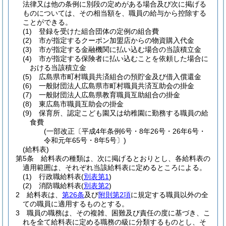
法律又は他の条例に別段の定めがある場合及び次に掲げる
ものについては、その相当額を、職員の給与から控除する
ことができる。
(1)
登録を受けた組合団体の定例の組合費
(2)
市が指定するクーポン加盟店からの物資購入代金
(3)
市が指定する金融機関に払い込む場合の当該積立金
(4)
市が指定する保険者に払い込むことを依頼した場合に
おける当該積立金
(5)
広島県市町村職員共済組合の預貯金及び借入償還金
(6)
一般財団法人広島県市町村職員共済互助会の掛金
(7)
一般財団法人広島県教育職員互助組合の掛金
(8)
東広島市職員互助会の掛金
(9)
保育所、認定こども園又は幼稚園に勤務する職員の給
食費
(一部改正〔平成4年条例6号・8年26号・26年6号・
令和元年65号・8年5号〕)
(給料表)
第5条
給料表の種類は、次に掲げるとおりとし、各給料表の
適用範囲は、それぞれ当該給料表に定めるところによる。
(1)
行政職給料表
(
別表第1
)
(2)
消防職給料表
(
別表第2
)
2
給料表は、
第26条
及び
附則第2項
に規定する職員以外の全
ての職員に適用するものとする。
3
職員の職務は、その複雑、困難及び責任の度に基づき、こ
れを全て給料表に定める職務の級に分類するものとし、そ