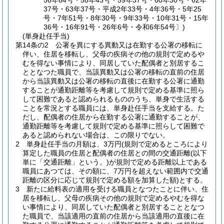
56年64号・58年43号・59年37号・60年30号・62年
37号・63年37号・平成2年33号・4年36号・5年25
号・7年51号・8年30号・9年33号・10年31号・15年
36号・16年91号・26年6号・令和6年54号〕)
(単身赴任手当)
第14条の2
公署を異にする異動又は在勤する公署の移転に
伴い、住居を移転し、父母の疾病その他の規則で定めるや
むを得ない事情により、同居していた配偶者と別居するこ
ととなつた職員で、当該異動又は公署の移転の直前の住居
から当該異動又は公署の移転の直後に在勤する公署に通勤
することが通勤距離等を考慮して規則で定める基準に照ら
して困難であると認められるもののうち、単身で生活する
ことを常況とする職員には、単身赴任手当を支給する。
た
だし、配偶者の住居から在勤する公署に通勤することが、
通勤距離等を考慮して規則で定める基準に照らして困難で
あると認められない場合は、この限りでない。
2
単身赴任手当の月額は、3万円
(規則で定めるところにより
算定した職員の住居と配偶者の住居との間の交通距離
(以下
単に「交通距離」という。)
が規則で定める距離以上である
職員にあつては、その額に、7万円を超えない範囲内で交通
距離の区分に応じて規則で定める額を加算した額)
とする。
3
新たに給料表の適用を受ける職員となつたことに伴い、住
居を移転し、父母の疾病その他の規則で定めるやむを得な
い事情により、同居していた配偶者と別居することとなつ
た職員で、当該適用の直前の住居から当該適用の直後に在