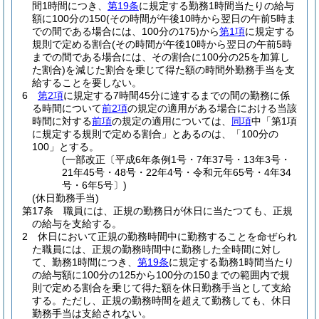
間1時間につき、
第19条
に規定する勤務1時間当たりの給与
額に100分の150
(その時間が午後10時から翌日の午前5時ま
での間である場合には、100分の175)
から
第1項
に規定する
規則で定める割合
(その時間が午後10時から翌日の午前5時
までの間である場合には、その割合に100分の25を加算し
た割合)
を減じた割合を乗じて得た額の時間外勤務手当を支
給することを要しない。
6
第2項
に規定する7時間45分に達するまでの間の勤務に係
る時間について
前2項
の規定の適用がある場合における当該
時間に対する
前項
の規定の適用については、
同項
中「第1項
に規定する規則で定める割合」とあるのは、「100分の
100」とする。
(一部改正〔平成6年条例1号・7年37号・13年3号・
21年45号・48号・22年4号・令和元年65号・4年34
号・6年5号〕)
(休日勤務手当)
第17条
職員には、正規の勤務日が休日に当たつても、正規
の給与を支給する。
2
休日において正規の勤務時間中に勤務することを命ぜられ
た職員には、正規の勤務時間中に勤務した全時間に対し
て、勤務1時間につき、
第19条
に規定する勤務1時間当たり
の給与額に100分の125から100分の150までの範囲内で規
則で定める割合を乗じて得た額を休日勤務手当として支給
する。
ただし、正規の勤務時間を超えて勤務しても、休日
勤務手当は支給されない。