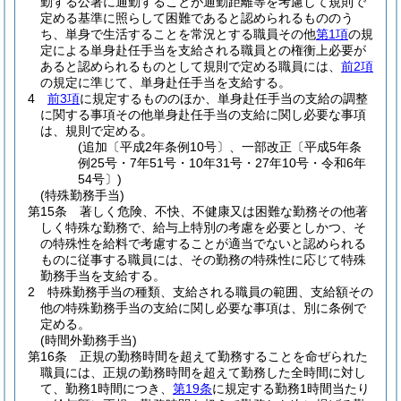
勤する公署に通勤することが通勤距離等を考慮して規則で
定める基準に照らして困難であると認められるもののう
ち、単身で生活することを常況とする職員その他
第1項
の規
定による単身赴任手当を支給される職員との権衡上必要が
あると認められるものとして規則で定める職員には、
前2項
の規定に準じて、単身赴任手当を支給する。
4
前3項
に規定するもののほか、単身赴任手当の支給の調整
に関する事項その他単身赴任手当の支給に関し必要な事項
は、規則で定める。
(追加〔平成2年条例10号〕、一部改正〔平成5年条
例25号・7年51号・10年31号・27年10号・令和6年
54号〕)
(特殊勤務手当)
第15条
著しく危険、不快、不健康又は困難な勤務その他著
しく特殊な勤務で、給与上特別の考慮を必要としかつ、そ
の特殊性を給料で考慮することが適当でないと認められる
ものに従事する職員には、その勤務の特殊性に応じて特殊
勤務手当を支給する。
2
特殊勤務手当の種類、支給される職員の範囲、支給額その
他の特殊勤務手当の支給に関し必要な事項は、別に条例で
定める。
(時間外勤務手当)
第16条
正規の勤務時間を超えて勤務することを命ぜられた
職員には、正規の勤務時間を超えて勤務した全時間に対し
て、勤務1時間につき、
第19条
に規定する勤務1時間当たり