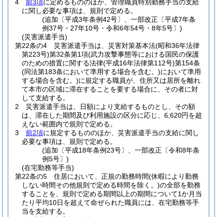
4
前3項
に定めるもののほか、管理職員特別勤務手当の支給
に関し必要な事項は、規則で定める。
(追加〔平成3年条例42号〕、一部改正〔平成7年条
例37号・27年10号・令和6年54号・8年5号〕)
(災害派遣手当)
第22条の4
災害派遣手当は、災害対策基本法
(昭和36年法律
第223号)
第32条第1項
(武力攻撃事態等における国民の保護
のための措置に関する法律
(平成16年法律第112号)
第154条
(同法第183条において準用する場合を含む。)
において準用
する場合を含む。)
に規定する職員が、住所又は居所を離れ
て本市の区域に滞在することを要する場合に、その者に対
して支給する。
2
災害派遣手当は、日額により支給するものとし、その額
は、滞在した期間及び利用施設の区分に応じ、6,620円を超
えない範囲内で規則で定める。
3
前2項
に規定するもののほか、災害派遣手当の支給に関し
必要な事項は、規則で定める。
(追加〔平成18年条例23号〕、一部改正〔令和8年条
例5号〕)
(在宅勤務等手当)
第22条の5
住居において、正規の勤務時間
(休暇により勤務
しない時間その他規則で定める時間を除く。)
の全部を勤務
することを、規則で定める期間以上の期間について1か月当
たり平均10日を超えて命ぜられた職員には、在宅勤務等手
当を支給する。