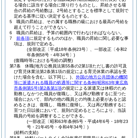
る場合に該当する場合に限り行うものとし、昇給させる場
合の昇給の号給数は、2号給とすることを標準として規則で
定める基準に従い決定するものとする。
5
職員の昇給は、その属する職務の級における最高の号給を
超えて行うことができない。
6
職員の昇給は、予算の範囲内で行わなければならない。
7
前各項
に規定するもののほか、職員の昇給に関し必要な事
項は、規則で定める。
(全部改正〔平成18年条例23号〕、一部改正〔令和2
年条例58号・4年34号〕)
(復職時等における号給の調整)
第7条
休職
(地方公務員法第55条の2第1項ただし書の許可及
び育児休業法第2条第1項の規定による育児休業の承認を受
けた場合を含む。以下同じ。)
、
外国の地方公共団体の機関
等に派遣される職員の処遇等に関する条例
(昭和63年東広島
市条例第5号)
第2条第1項
の規定による派遣又は休暇のため
勤務しなかつた職員が復職し、又は再び勤務するに至つた
場合において、部内の他の職員との均衡上必要があると認
めるときは、復職し、職務に復帰し、又は再び勤務するに
至つた日以後において、規則の定めるところにより、当該
職員の号給を調整することができる。
(一部改正〔昭和63年条例5号・平成4年6号・18年23
号・21年45号・令和4年34号〕)
(給料の支給)