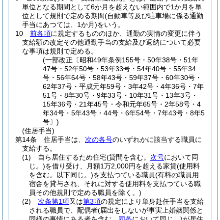
単位となる期間として6か月を超えない範囲内で1か月を単
位として規則で定める期間
(自動車等及び駐車場に係る通勤
手当にあつては、1か月)
をいう。
10
前各項
に規定するもののほか、通勤の実情の変更に伴う
支給額の改定その他通勤手当の支給及び返納について必要
な事項は規則で定める。
(一部改正〔昭和49年条例155号・50年38号・51年
47号・52年50号・53年33号・54年40号・55年34
号・56年64号・58年43号・59年37号・60年30号・
62年37号・平成元年59号・3年42号・4年36号・7年
51号・8年30号・9年33号・10年31号・13年3号・
15年36号・21年45号・令和元年65号・2年58号・4
年34号・5年43号・44号・6年54号・7年43号・8年5
号〕)
(住居手当)
第14条
住居手当は、
次の各号
のいずれかに該当する職員に
支給する。
(1)
自ら居住するため住宅
(貸間を含む。
次号
において同
じ。)
を借り受け、月額1万2,000円を超える家賃
(使用料
を含む。以下同じ。)
を支払つている職員
(有料の職員用
宿舎を貸与され、それに対する使用料を支払つている職
員その他規則で定める職員を除く。)
(2)
次条第1項
又は
第3項
の規定により単身赴任手当を支給
される職員で、配偶者
(届出をしないが事実上婚姻関係と
同様の事情にある者を含む。
同条
において同じ。)
が居住