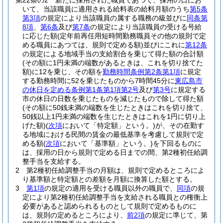
第22条の2
新たに採用された職員であつて、採用の日にお
いて、当該職員に適用される給料表の給料月額のうち
第5条
第3項
の規定により当該職員の属する職務の級並びに
同条第
8項
、
第6条
及び
第7条
の規定により当該職員の受ける号給
に応じた額
(定年前再任用短時間勤務職員その他の規則で定
める職員にあつては、規則で定める額)
並びにこれに
第12条
の規定による地域手当の支給割合を乗じて得た額の合計額
(その額に1円未満の端数があるときは、これを切り捨てた
額)
に12を乗じ、その額を
勤務時間条例第2条第1項
に規定
する勤務時間に52を乗じたものから7時間45分に
東広島市
の休日を定める条例第1条第1項第2号
及び
第3号
に規定する
市の休日の日数を乗じたものを減じたもので除して得た額
(その額に50銭未満の端数を生じたときはこれを切り捨て、
50銭以上1円未満の端数を生じたときはこれを1円に切り上
げた額)
(
次項
において「特定額」という。)
が、その在勤す
る地域における民間の賃金の最低基準を考慮して規則で定
める額
(
次項
において「基準額」という。)
を下回るものに
は、採用の日から規則で定める日までの間、第2種初任給調
整手当を支給する。
2
第2種初任給調整手当の月額は、規則で定めるところによ
り基準額と特定額との差額を月額に換算した額とする。
3
第1項
の規定の適用を受ける職員以外の職員で、
同項
の規
定により第2種初任給調整手当を支給される職員との権衡上
必要があると認められるものとして規則で定めるものに
は、規則の定めるところにより、
前2項
の規定に準じて、第