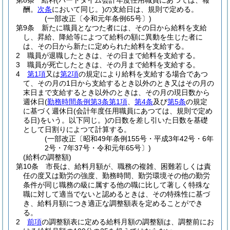
第8条
給料
(パートタイム会計年度任用職員にあつては、報
酬。
次条
において同じ。)
の支給日は、規則で定める。
(一部改正〔令和元年条例65号〕)
第9条
新たに職員となつた者には、その日から給料を支給
し、昇給、降給等によつて給料の額に異動を生じた者に
は、その日から新たに定められた給料を支給する。
2
職員が退職したときは、その日まで給料を支給する。
3
職員が死亡したときは、その月まで給料を支給する。
4
第1項
又は
第2項
の規定により給料を支給する場合であつ
て、その月の1日から支給するとき以外のとき又はその月の
末日まで支給するとき以外のときは、その月の現日数から
週休日
(
勤務時間条例第3条第1項
、
第4条
及び
第5条
の規定
に基づく週休日
(会計年度任用職員にあつては、規則で定め
る日)
をいう。以下同じ。)
の日数を差し引いた日数を基礎
として日割りによつて計算する。
(一部改正〔昭和49年条例155号・平成3年42号・6年
2号・7年37号・令和元年65号〕)
(給料の調整額)
第10条
市長は、給料月額が、職務の複雑、困難若しくは責
任の度又は勤労の強度、勤務時間、勤労環境その他の勤労
条件が同じ職務の級に属する他の職に比して著しく特殊な
職に対して適当でないと認めるときは、その特殊性に基づ
き、給料月額につき適正な調整額表を定めることができ
る。
2
前項
の調整額表に定める給料月額の調整額は、調整前にお