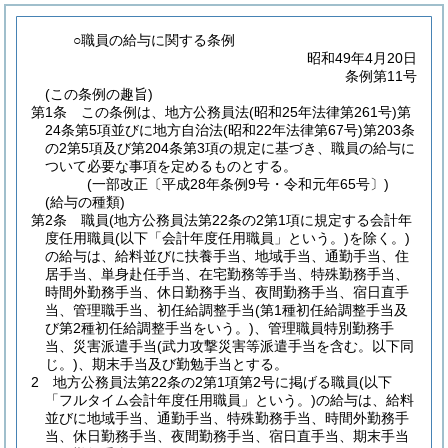
○職員の給与に関する条例
昭和49年4月20日
条例第11号
(この条例の趣旨)
第1条
この条例は、地方公務員法
(昭和25年法律第261号)
第
24条第5項並びに地方自治法
(昭和22年法律第67号)
第203条
の2第5項及び第204条第3項の規定に基づき、職員の給与に
ついて必要な事項を定めるものとする。
(一部改正〔平成28年条例9号・令和元年65号〕)
(給与の種類)
第2条
職員
(地方公務員法第22条の2第1項に規定する会計年
度任用職員
(以下「会計年度任用職員」という。)
を除く。)
の給与は、給料並びに扶養手当、地域手当、通勤手当、住
居手当、単身赴任手当、在宅勤務等手当、特殊勤務手当、
時間外勤務手当、休日勤務手当、夜間勤務手当、宿日直手
当、管理職手当、初任給調整手当
(第1種初任給調整手当及
び第2種初任給調整手当をいう。)
、管理職員特別勤務手
当、災害派遣手当
(武力攻撃災害等派遣手当を含む。以下同
じ。)
、期末手当及び勤勉手当とする。
2
地方公務員法第22条の2第1項第2号に掲げる職員
(以下
「フルタイム会計年度任用職員」という。)
の給与は、給料
並びに地域手当、通勤手当、特殊勤務手当、時間外勤務手
当、休日勤務手当、夜間勤務手当、宿日直手当、期末手当