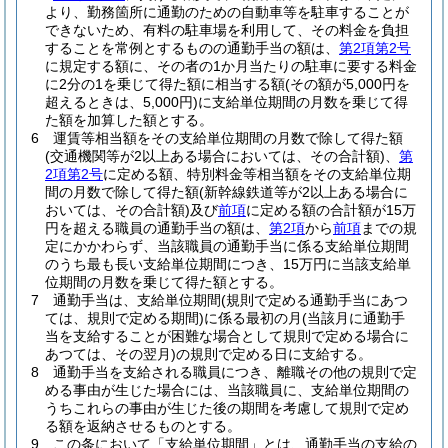
より、勤務箇所に通勤のための自動車等を駐車することが
できないため、有料の駐車場を利用して、その料金を負担
することを常例とするものの通勤手当の額は、
第2項第2号
に規定する額に、その者の1か月当たりの駐車に要する料金
に2分の1を乗じて得た額に相当する額
(その額が5,000円を
超えるときは、5,000円)
に支給単位期間の月数を乗じて得
た額を加算した額とする。
6
運賃等相当額をその支給単位期間の月数で除して得た額
(交通機関等が2以上ある場合においては、その合計額)
、
第
2項第2号
に定める額、特別料金等相当額をその支給単位期
間の月数で除して得た額
(新幹線鉄道等が2以上ある場合に
おいては、その合計額)
及び
前項
に定める額の合計額が15万
円を超える職員の通勤手当の額は、
第2項
から
前項
までの規
定にかかわらず、当該職員の通勤手当に係る支給単位期間
のうち最も長い支給単位期間につき、15万円に当該支給単
位期間の月数を乗じて得た額とする。
7
通勤手当は、支給単位期間
(規則で定める通勤手当にあつ
ては、規則で定める期間)
に係る最初の月
(当該月に通勤手
当を支給することが困難な場合として規則で定める場合に
あつては、その翌月)
の規則で定める日に支給する。
8
通勤手当を支給される職員につき、離職その他の規則で定
める事由が生じた場合には、当該職員に、支給単位期間の
うちこれらの事由が生じた後の期間を考慮して規則で定め
る額を返納させるものとする。
9
この条において「支給単位期間」とは、通勤手当の支給の