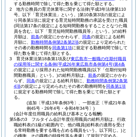
する勤務時間で除して得た数を乗じて得た額とする。
2
地方公務員の育児休業等に関する法律
(平成3年法律第110
号。以下「育児休業法」という。)
第10条第3項の規定によ
り同条第1項に規定する育児短時間勤務の承認を受けた職員
(同法第17条の規定による短時間勤務をすることとなつた職
員を含む。以下「育児短時間勤務職員等」という。)
の給料
月額は、
前条
の規定にかかわらず、
同条
の規定による給料
月額に、
勤務時間条例第2条第2項
の規定により定められた
その者の勤務時間を
同条第1項
に規定する勤務時間で除して
得た数を乗じて得た額とする。
3
育児休業法第18条第1項及び
東広島市一般職の任期付職員
の採用等に関する条例
(平成26年東広島市条例第4号)
第4条
の規定により採用された短時間勤務職員
(以下「任期付短時
間勤務職員」という。)
の給料月額は、
前条
の規定にかかわ
らず、
同条
の規定による給料月額に、
勤務時間条例第2条第
4項
の規定により定められたその者の勤務時間を
同条第1項
に規定する勤務時間で除して得た数を乗じて得た額とす
る。
(追加〔平成13年条例3号〕、一部改正〔平成21年条
例45号・26年4号・令和4年34号〕)
(会計年度任用職員の給料及び基本となる報酬)
第5条の3
フルタイム会計年度任用職員の給料月額は、行政
職給料表の1級の範囲内で、他の職員
(給料表の適用を受け
る常時勤務を要する職を占める職員をいう。以下同じ。)
と
の権衡、その職務の特殊性等を考慮して規則で定める。