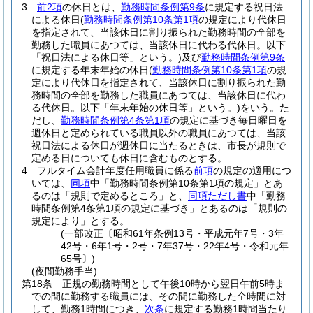
3
前2項
の休日とは、
勤務時間条例第9条
に規定する祝日法
による休日
(
勤務時間条例第10条第1項
の規定により代休日
を指定されて、当該休日に割り振られた勤務時間の全部を
勤務した職員にあつては、当該休日に代わる代休日。以下
「祝日法による休日等」という。)
及び
勤務時間条例第9条
に規定する年末年始の休日
(
勤務時間条例第10条第1項
の規
定により代休日を指定されて、当該休日に割り振られた勤
務時間の全部を勤務した職員にあつては、当該休日に代わ
る代休日。以下「年末年始の休日等」という。)
をいう。
た
だし、
勤務時間条例第4条第1項
の規定に基づき毎日曜日を
週休日と定められている職員以外の職員にあつては、当該
祝日法による休日が週休日に当たるときは、市長が規則で
定める日についても休日に含むものとする。
4
フルタイム会計年度任用職員に係る
前項
の規定の適用につ
いては、
同項
中「勤務時間条例第10条第1項の規定」とあ
るのは「規則で定めるところ」と、
同項ただし書
中「勤務
時間条例第4条第1項の規定に基づき」とあるのは「規則の
規定により」とする。
(一部改正〔昭和61年条例13号・平成元年7号・3年
42号・6年1号・2号・7年37号・22年4号・令和元年
65号〕)
(夜間勤務手当)
第18条
正規の勤務時間として午後10時から翌日午前5時ま
での間に勤務する職員には、その間に勤務した全時間に対
して、勤務1時間につき、
次条
に規定する勤務1時間当たり