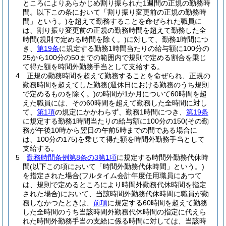
ところによりあらかじめ割り振られた1週間の正規の勤務時
間。以下この条において「割り振り変更前の正規の勤務時
間」という。)
を超えて勤務することを命ぜられた職員に
は、割り振り変更前の正規の勤務時間を超えて勤務した全
時間
(規則で定める時間を除く。)
に対して、勤務1時間につ
き、
第19条
に規定する勤務1時間当たりの給与額に100分の
25から100分の50までの範囲内で規則で定める割合を乗じ
て得た額を時間外勤務手当として支給する。
4
正規の勤務時間を超えて勤務することを命ぜられ、正規の
勤務時間を超えてした勤務
(週休日における勤務のうち規則
で定めるものを除く。)
の時間が1か月について60時間を超
えた職員には、その60時間を超えて勤務した全時間に対し
て、
第1項
の規定にかかわらず、勤務1時間につき、
第19条
に規定する勤務1時間当たりの給与額に100分の150
(その勤
務が午後10時から翌日の午前5時までの間である場合に
は、100分の175)
を乗じて得た額を時間外勤務手当として
支給する。
5
勤務時間条例第8条の3第1項
に規定する時間外勤務代休時
間
(以下この項において「時間外勤務代休時間」という。)
を指定された場合
(フルタイム会計年度任用職員にあつて
は、規則で定めるところにより時間外勤務代休時間を指定
された場合)
において、当該時間外勤務代休時間に職員が勤
務しなかつたときは、
前項
に規定する60時間を超えて勤務
した全時間のうち当該時間外勤務代休時間の指定に代えら
れた時間外勤務手当の支給に係る時間に対しては、当該時