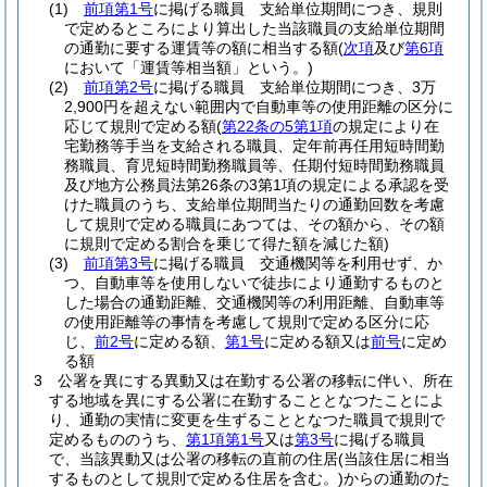
(1)
前項第1号
に掲げる職員 支給単位期間につき、規則
で定めるところにより算出した当該職員の支給単位期間
の通勤に要する運賃等の額に相当する額
(
次項
及び
第6項
において「運賃等相当額」という。)
(2)
前項第2号
に掲げる職員 支給単位期間につき、3万
2,900円を超えない範囲内で自動車等の使用距離の区分に
応じて規則で定める額
(
第22条の5第1項
の規定により在
宅勤務等手当を支給される職員、定年前再任用短時間勤
務職員、育児短時間勤務職員等、任期付短時間勤務職員
及び地方公務員法第26条の3第1項の規定による承認を受
けた職員のうち、支給単位期間当たりの通勤回数を考慮
して規則で定める職員にあつては、その額から、その額
に規則で定める割合を乗じて得た額を減じた額)
(3)
前項第3号
に掲げる職員 交通機関等を利用せず、か
つ、自動車等を使用しないで徒歩により通勤するものと
した場合の通勤距離、交通機関等の利用距離、自動車等
の使用距離等の事情を考慮して規則で定める区分に応
じ、
前2号
に定める額、
第1号
に定める額又は
前号
に定め
る額
3
公署を異にする異動又は在勤する公署の移転に伴い、所在
する地域を異にする公署に在勤することとなつたことによ
り、通勤の実情に変更を生ずることとなつた職員で規則で
定めるもののうち、
第1項第1号
又は
第3号
に掲げる職員
で、当該異動又は公署の移転の直前の住居
(当該住居に相当
するものとして規則で定める住居を含む。)
からの通勤のた