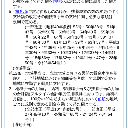
の数を乗じて得た額を
同項
の規定による額に加算した額と
する。
5
前各項
に規定するもののほか、扶養親族の数の変更に伴う
支給額の改定その他扶養手当の支給に関し必要な事項は、
規則で定める。
(一部改正〔昭和49年条例155号・50年38号・51年
47号・52年50号・53年33号・54年40号・55年34
号・56年22号・64号・58年10号・43号・59年37
号・60年30号・61年13号・39号・63年37号・平成3
年42号・4年36号・5年25号・6年34号・7年51号・8
年30号・9年33号・10年31号・12年37号・14年41
号・15年36号・17年62号・19年11号・47号・28年
50号・令和6年54号〕)
(地域手当)
第12条
地域手当は、当該地域における民間の賃金水準を基
礎とし、当該地域における物価等を考慮して規則で定める
地域に在勤する職員に支給する。
2
地域手当の月額は、給料、管理職手当及び扶養手当の月額
の合計額
(フルタイム会計年度任用職員にあつては、給料の
月額)
に、100分の20を超えない範囲内において
前項
の地域
ごとに規則で定める割合を乗じて得た額とする。
(全部改正〔平成18年条例23号〕、一部改正〔平成
27年条例10号・令和元年65号・2年24号・6年54
号〕)
(通勤手当)