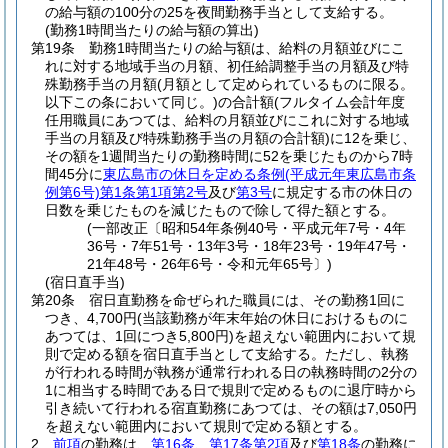
の給与額の100分の25を夜間勤務手当として支給する。
(勤務1時間当たりの給与額の算出)
第19条
勤務1時間当たりの給与額は、給料の月額並びにこ
れに対する地域手当の月額、初任給調整手当の月額及び特
殊勤務手当の月額
(月額として定められているものに限る。
以下この条において同じ。)
の合計額
(フルタイム会計年度
任用職員にあつては、給料の月額並びにこれに対する地域
手当の月額及び特殊勤務手当の月額の合計額)
に12を乗じ、
その額を1週間当たりの勤務時間に52を乗じたものから7時
間45分に
東広島市の休日を定める条例
(平成元年東広島市条
例第6号)
第1条第1項第2号
及び
第3号
に規定する市の休日の
日数を乗じたものを減じたもので除して得た額とする。
(一部改正〔昭和54年条例40号・平成元年7号・4年
36号・7年51号・13年3号・18年23号・19年47号・
21年48号・26年6号・令和元年65号〕)
(宿日直手当)
第20条
宿日直勤務を命ぜられた職員には、その勤務1回に
つき、4,700円
(当該勤務が年末年始の休日におけるものに
あつては、1回につき5,800円)
を超えない範囲内において規
則で定める額を宿日直手当として支給する。
ただし、執務
が行われる時間が執務が通常行われる日の執務時間の2分の
1に相当する時間である日で規則で定めるものに退庁時から
引き続いて行われる宿直勤務にあつては、その額は7,050円
を超えない範囲内において規則で定める額とする。
2
前項
の勤務は、
第16条
、
第17条第2項
及び
第18条
の勤務に