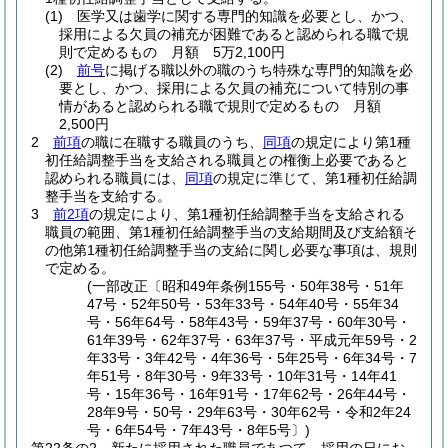
(1)
医学又は歯学に関する専門的知識を必要とし、かつ、
採用による欠員の補充が困難であると認められる職で規
則で定めるもの 月額 5万2,100円
(2)
前号
に掲げる職以外の職のうち特殊な専門的知識を必
要とし、かつ、採用による欠員の補充について特別の事
情があると認められる職で規則で定めるもの 月額
2,500円
2
前項
の職に在職する職員のうち、
同項
の規定により第1種
初任給調整手当を支給される職員との権衡上必要であると
認められる職員には、
同項
の規定に準じて、第1種初任給調
整手当を支給する。
3
前2項
の規定により、第1種初任給調整手当を支給される
職員の範囲、第1種初任給調整手当の支給期間及び支給額そ
の他第1種初任給調整手当の支給に関し必要な事項は、規則
で定める。
(一部改正〔昭和49年条例155号・50年38号・51年
47号・52年50号・53年33号・54年40号・55年34
号・56年64号・58年43号・59年37号・60年30号・
61年39号・62年37号・63年37号・平成元年59号・2
年33号・3年42号・4年36号・5年25号・6年34号・7
年51号・8年30号・9年33号・10年31号・14年41
号・15年36号・16年91号・17年62号・26年44号・
28年9号・50号・29年63号・30年62号・令和2年24
号・6年54号・7年43号・8年5号〕)