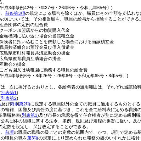
る。
平成3年条例42号・7年37号・26年6号・令和元年65号〕)
は、
前条第3項
の規定による場合を除くほか、職員にその全額を支払わな
ものについては、その相当額を、職員の給与から控除することができる
組合団体の定例の組合費
クーポン加盟店からの物資購入代金
金融機関に払い込む場合の当該積立金
保険者に払い込むことを依頼した場合における当該積立金
職員共済組合の預貯金及び借入償還金
広島県市町村職員共済互助会の掛金
広島県教育職員互助組合の掛金
互助会の掛金
こども園又は幼稚園に勤務する職員の給食費
平成4年条例6号・8年26号・26年6号・令和元年65号・8年5号〕)
類は、次に掲げるとおりとし、各給料表の適用範囲は、それぞれ当該給
(
別表第1
)
(
別表第2
)
条
及び
附則第2項
に規定する職員以外の全ての職員に適用するものとする
その複雑、困難及び責任の度に基づき、これを全て給料表に定める職務
基準職務表
(
別表第3
)
及び市長の承認を得て任命権者が別に定める級別職
方公共団体の組織に関する法令、条例、規則及び規程の趣旨に従い、及
の定数を設定し、又は改定することができる。
は、
前項
の職員の職務の級ごとの定数の範囲内で、かつ、規則で定める
ての職員の職を
第3項
の規定により定められた職務の級のいずれかに格付