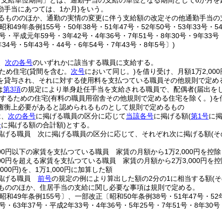
「支給単位期間」とは、通勤手当の支給の単位となる期間として6か月を
勤手当にあつては、1か月)
をいう。
るもののほか、通勤の実情の変更に伴う支給額の改定その他通勤手当の
和49年条例155号・50年38号・51年47号・52年50号・53年33号・54
7号・平成元年59号・3年42号・4年36号・7年51号・8年30号・9年33号
年34号・5年43号・44号・6年54号・7年43号・8年5号〕)
、
次の各号
のいずれかに該当する職員に支給する。
ため住宅
(貸間を含む。
次号
において同じ。)
を借り受け、月額1万2,00
を貸与され、それに対する使用料を支払つている職員その他規則で定め
は
第3項
の規定により単身赴任手当を支給される職員で、配偶者
(届出を
するための住宅
(有料の職員用宿舎その他規則で定める住宅を除く。)
を
権衡上必要があると認められるものとして規則で定めるもの
は、
次の各号
に掲げる職員の区分に応じて
当該各号
に掲げる額
(
第1号
に
号
に掲げる額の合計額)
とする。
掲げる職員 次に掲げる職員の区分に応じて、それぞれ次に掲げる額
(
000円以下の家賃を支払つている職員 家賃の月額から1万2,000円を控
000円を超える家賃を支払つている職員 家賃の月額から2万3,000円を
000円)
を、1万1,000円に加算した額
掲げる職員
前号
の規定の例により算出した額の2分の1に相当する額
(
もののほか、住居手当の支給に関し必要な事項は規則で定める。
昭和49年条例155号〕、一部改正〔昭和50年条例38号・51年47号・52年5
7号・63年37号・平成2年33号・4年36号・5年25号・7年51号・8年30号