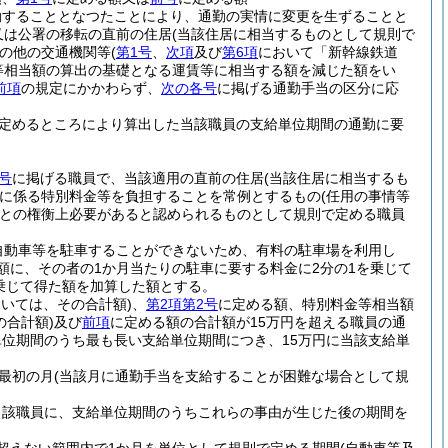
勤することとなつたことにより、通勤の実情に変更を生ずることと
又は公署の移転の直前の住居
(当該住居に相当するものとして規則で
の他の交通機関等
(
第1号
、
次項
及び
第6項
において「新幹線鉄道
等相当額の算出の基礎となる運賃等に相当する額を減じた額をい
前項
の規定にかかわらず、
次の各号
に掲げる通勤手当の区分に応
定めるところにより算出した当該職員の支給単位期間の通勤に要
号
に掲げる職員で、当該適用の直前の住居
(当該住居に相当するも
に係る特別料金等を負担することを常例とするもの
(任用の事情等
との権衡上必要があると認められるものとして規則で定める職員
自動車等を駐車することができないため、有料の駐車場を利用し
額に、その者の1か月当たりの駐車に要する料金に2分の1を乗じて
乗じて得た額を加算した額とする。
おいては、その合計額)
、
第2項第2号
に定める額、特別料金等相当額
の合計額)
及び
前項
に定める額の合計額が15万円を超える職員の通
位期間のうち最も長い支給単位期間につき、15万円に当該支給単
最初の月
(当該月に通勤手当を支給することが困難な場合として規
当該職員に、支給単位期間のうちこれらの事由が生じた後の期間を