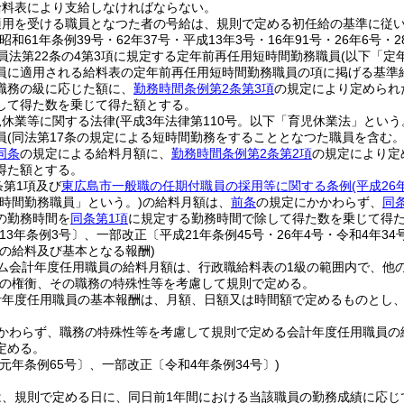
給料表により支給しなければならない。
適用を受ける職員となつた者の号給は、規則で定める初任給の基準に従
昭和61年条例39号・62年37号・平成13年3号・16年91号・26年6号・2
員法第22条の4第3項に規定する定年前再任用短時間勤務職員
(以下「定
員に適用される給料表の定年前再任用短時間勤務職員の項に掲げる基準
職務の級に応じた額に、
勤務時間条例第2条第3項
の規定により定められ
して得た数を乗じて得た額とする。
児休業等に関する法律
(平成3年法律第110号。以下「育児休業法」という
員
(同法第17条の規定による短時間勤務をすることとなつた職員を含む
同条
の規定による給料月額に、
勤務時間条例第2条第2項
の規定により定
得た額とする。
条第1項及び
東広島市一般職の任期付職員の採用等に関する条例
(平成2
短時間勤務職員」という。)
の給料月額は、
前条
の規定にかかわらず、
同
の勤務時間を
同条第1項
に規定する勤務時間で除して得た数を乗じて得
13年条例3号〕、一部改正〔平成21年条例45号・26年4号・令和4年34
員の給料及び基本となる報酬)
ム会計年度任用職員の給料月額は、行政職給料表の1級の範囲内で、他
の権衡、その職務の特殊性等を考慮して規則で定める。
計年度任用職員の基本報酬は、月額、日額又は時間額で定めるものとし
かわらず、職務の特殊性等を考慮して規則で定める会計年度任用職員の
定める。
元年条例65号〕、一部改正〔令和4年条例34号〕)
は、規則で定める日に、同日前1年間における当該職員の勤務成績に応じ