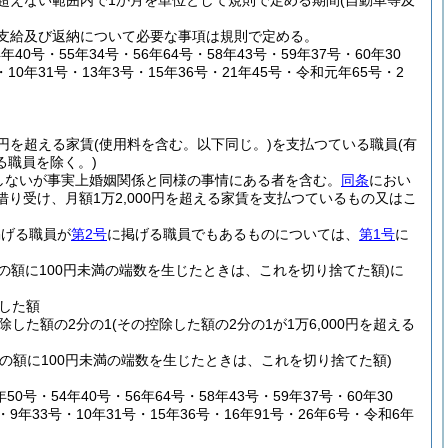
超えない範囲内で1か月を単位として規則で定める期間
(自動車等及
支給及び返納について必要な事項は規則で定める。
年40号・55年34号・56年64号・58年43号・59年37号・60年30
・10年31号・13年3号・15年36号・21年45号・令和元年65号・2
0円を超える家賃
(使用料を含む。以下同じ。)
を支払つている職員
(有
る職員を除く。)
しないが事実上婚姻関係と同様の事情にある者を含む。
同条
におい
借り受け、月額1万2,000円を超える家賃を支払つているもの又はこ
掲げる職員が
第2号
に掲げる職員でもあるものについては、
第1号
に
その額に100円未満の端数を生じたときは、これを切り捨てた額)
に
除した額
控除した額の2分の1
(その控除した額の2分の1が1万6,000円を超える
その額に100円未満の端数を生じたときは、これを切り捨てた額)
0号・54年40号・56年64号・58年43号・59年37号・60年30
・9年33号・10年31号・15年36号・16年91号・26年6号・令和6年