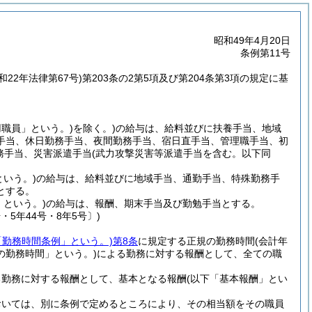
昭和49年4月20日
条例第11号
和22年法律第67号)
第203条の2第5項及び第204条第3項の規定に基
用職員」という。)
を除く。)
の給与は、給料並びに扶養手当、地域
手当、休日勤務手当、夜間勤務手当、宿日直手当、管理職手当、初
務手当、災害派遣手当
(武力攻撃災害等派遣手当を含む。以下同
いう。)
の給与は、給料並びに地域手当、通勤手当、特殊勤務手
とする。
という。)
の給与は、報酬、期末手当及び勤勉手当とする。
・5年44号・8年5号〕)
「勤務時間条例」という。)
第8条
に規定する正規の勤務時間
(会計年
の勤務時間」という。)
による勤務に対する報酬として、全ての職
る勤務に対する報酬として、基本となる報酬
(以下「基本報酬」とい
おいては、別に条例で定めるところにより、その相当額をその職員