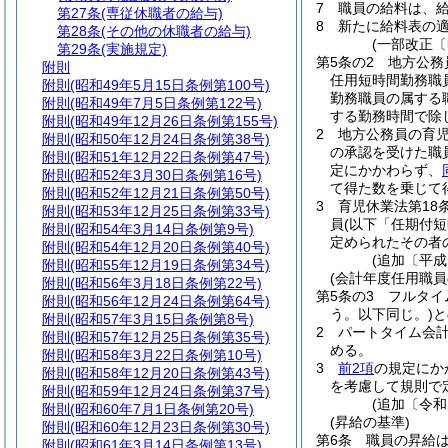
7
職員の給料は、
第27条
(専従休職者の給与)
8
新たに給料表の
第28条
(その他の休職者の給与)
(一部改正〔
第29条
(実施規定)
第5条の2
地方公務
附則
任用短時間勤務職
附則
(昭和49年5月15日条例第100号)
勤務職員の属する
附則
(昭和49年7月5日条例第122号)
する勤務時間で除
附則
(昭和49年12月26日条例第155号)
2
地方公務員の育
附則
(昭和50年12月24日条例第38号)
の承認を受けた職
附則
(昭和51年12月22日条例第47号)
定にかかわらず、
附則
(昭和52年3月30日条例第16号)
て得た数を乗じて
附則
(昭和52年12月21日条例第50号)
3
育児休業法第18
附則
(昭和53年12月25日条例第33号)
員
(以下「任期付
附則
(昭和54年3月14日条例第9号)
定められたその者
附則
(昭和54年12月20日条例第40号)
(追加〔平成
附則
(昭和55年12月19日条例第34号)
(会計年度任用職
附則
(昭和56年3月18日条例第22号)
第5条の3
フルタイ
附則
(昭和56年12月24日条例第64号)
う。以下同じ。)
と
附則
(昭和57年3月15日条例第8号)
2
パートタイム会
附則
(昭和57年12月25日条例第35号)
める。
附則
(昭和58年3月22日条例第10号)
3
前2項
の規定にか
附則
(昭和58年12月20日条例第43号)
を考慮して規則で
附則
(昭和59年12月24日条例第37号)
(追加〔令和
附則
(昭和60年7月1日条例第20号)
(昇給の基準)
附則
(昭和60年12月23日条例第30号)
第6条
職員の昇給
附則
(昭和61年3月14日条例第13号)