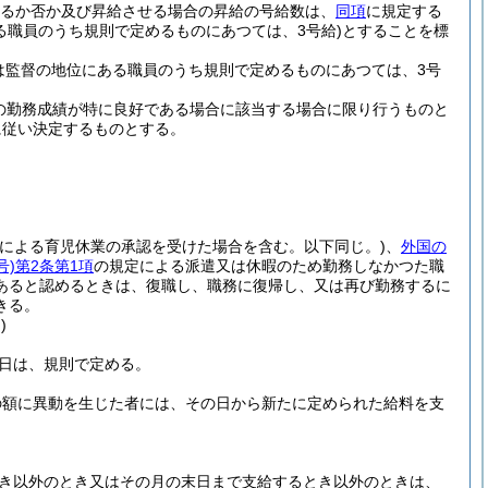
るか否か及び昇給させる場合の昇給の号給数は、
同項
に規定する
る職員のうち規則で定めるものにあつては、3号給)
とすることを標
は監督の地位にある職員のうち規則で定めるものにあつては、3号
の勤務成績が特に良好である場合に該当する場合に限り行うものと
に従い決定するものとする。
定による育児休業の承認を受けた場合を含む。以下同じ。)
、
外国の
号)
第2条第1項
の規定による派遣又は休暇のため勤務しなかつた職
あると認めるときは、復職し、職務に復帰し、又は再び勤務するに
きる。
)
日は、規則で定める。
の額に異動を生じた者には、その日から新たに定められた給料を支
とき以外のとき又はその月の末日まで支給するとき以外のときは、