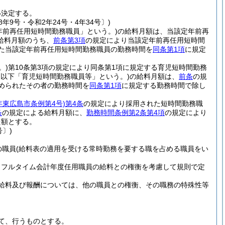
い決定する。
8年9号・令和2年24号・4年34号〕)
年前再任用短時間勤務職員」という。)
の給料月額は、当該定年前再
給料月額のうち、
前条第3項
の規定により当該定年前再任用短時間
た当該定年前再任用短時間勤務職員の勤務時間を
同条第1項
に規定
。)
第10条第3項の規定により同条第1項に規定する育児短時間勤務
。以下「育児短時間勤務職員等」という。)
の給料月額は、
前条
の規
められたその者の勤務時間を
同条第1項
に規定する勤務時間で除し
6年東広島市条例第4号)
第4条
の規定により採用された短時間勤務職
条
の規定による給料月額に、
勤務時間条例第2条第4項
の規定により
た額とする。
号〕)
の職員
(給料表の適用を受ける常時勤務を要する職を占める職員をい
、フルタイム会計年度任用職員の給料との権衡を考慮して規則で定
給料及び報酬については、他の職員との権衡、その職務の特殊性等
て、行うものとする。