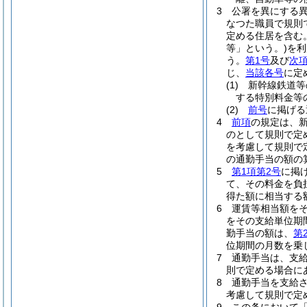
3
公署を異にする
なつた職員で規則
定める住居を含む。
等」という。)
を利
う。
第1号
及び
次
じ、
当該各号
に定
(1)
新幹線鉄道等
する特別料金等
(2)
前号
に掲げ
4
前項
の規定は、
のとして規則で定
を考慮して規則で
の通勤手当の額の
5
第1項第2号
に掲
て、その料金を負
得た額に相当する
6
運賃等相当額を
をその支給単位期
勤手当の額は、
第
位期間の月数を乗
7
通勤手当は、支
則で定める場合に
8
通勤手当を支給
考慮して規則で定