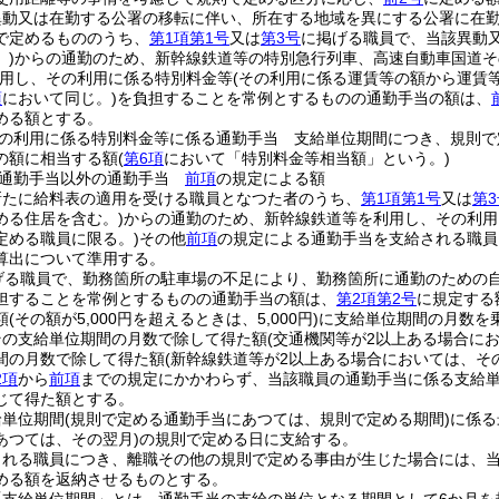
異動又は在勤する公署の移転に伴い、所在する地域を異にする公署に在
で定めるもののうち、
第1項第1号
又は
第3号
に掲げる職員で、当該異動
)
からの通勤のため、新幹線鉄道等の特別急行列車、高速自動車国道そ
用し、その利用に係る特別料金等
(その利用に係る運賃等の額から運賃
項
において同じ。)
を負担することを常例とするものの通勤手当の額は、
める額とする。
の利用に係る特別料金等に係る通勤手当 支給単位期間につき、規則で
の額に相当する額
(
第6項
において「特別料金等相当額」という。)
る通勤手当以外の通勤手当
前項
の規定による額
新たに給料表の適用を受ける職員となつた者のうち、
第1項第1号
又は
第3
める住居を含む。)
からの通勤のため、新幹線鉄道等を利用し、その利用
定める職員に限る。)
その他
前項
の規定による通勤手当を支給される職員
算出について準用する。
げる職員で、勤務箇所の駐車場の不足により、勤務箇所に通勤のための
担することを常例とするものの通勤手当の額は、
第2項第2号
に規定する
額
(その額が5,000円を超えるときは、5,000円)
に支給単位期間の月数を
その支給単位期間の月数で除して得た額
(交通機関等が2以上ある場合に
間の月数で除して得た額
(新幹線鉄道等が2以上ある場合においては、そ
2項
から
前項
までの規定にかかわらず、当該職員の通勤手当に係る支給単
じて得た額とする。
給単位期間
(規則で定める通勤手当にあつては、規則で定める期間)
に係る
あつては、その翌月)
の規則で定める日に支給する。
される職員につき、離職その他の規則で定める事由が生じた場合には、
める額を返納させるものとする。