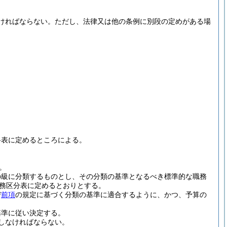
ければならない。
ただし、法律又は他の条例に別段の定めがある場
。
料表に定めるところによる。
。
の級に分類するものとし、その分類の基準となるべき標準的な職務
務区分表に定めるとおりとする。
び
前項
の規定に基づく分類の基準に適合するように、かつ、予算の
基準に従い決定する。
しなければならない。