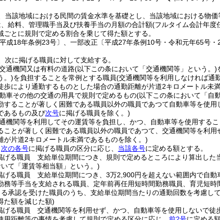
、当該地域における民間の賃金水準を基礎とし、当該地域における物価
は、給料、管理職手当及び扶養手当の月額の合計額
(フルタイム会計年度
域ごとに規則で定める割合を乗じて得た額とする。
平成18年条例23号〕、一部改正〔平成27年条例10号・令和元年65号・2
、次に掲げる職員に対して支給する。
交通機関又は有料の道路
(以下この条において「交通機関等」という。)
う。)
を負担することを常例とする職員
(交通機関等を利用しなければ通
徒歩により通勤するものとした場合の通勤距離が片道2キロメートル未
動車その他の交通の用具で規則で定めるもの
(以下この条において「自
勤することが著しく困難である職員以外の職員であつて自動車等を使用
であるもの及び
次号
に掲げる職員を除く。)
通機関等を利用してその運賃等を負担し、かつ、自動車等を使用するこ
ることが著しく困難である職員以外の職員であつて、交通機関等を利用
離が片道2キロメートル未満であるものを除く。)
、
次の各号
に掲げる職員の区分に応じ、
当該各号
に定める額とする。
掲げる職員 支給単位期間につき、規則で定めるところにより算出した
おいて「運賃等相当額」という。)
掲げる職員 支給単位期間につき、3万2,900円を超えない範囲内で自
勤務等手当を支給される職員、定年前再任用短時間勤務職員、育児短時間
よる承認を受けた職員のうち、支給単位期間当たりの通勤回数を考慮し
得た額を減じた額)
掲げる職員 交通機関等を利用せず、かつ、自動車等を使用しないで徒
使用距離等の事情を考慮して規則で定める区分に応じ、
前2号
に定める