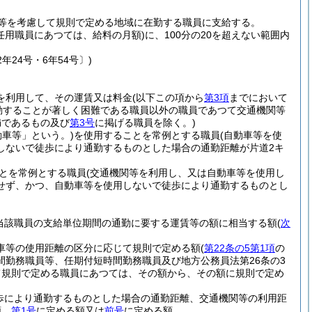
等を考慮して規則で定める地域に在勤する職員に支給する。
任用職員にあつては、給料の月額)
に、100分の20を超えない範囲内
年24号・6年54号〕)
を利用して、その運賃又は料金
(以下この項から
第3項
までにおいて
勤することが著しく困難である職員以外の職員であつて交通機関等
満であるもの及び
第3号
に掲げる職員を除く。)
動車等」という。)
を使用することを常例とする職員
(自動車等を使
しないで徒歩により通勤するものとした場合の通勤距離が片道2キ
とを常例とする職員
(交通機関等を利用し、又は自動車等を使用し
せず、かつ、自動車等を使用しないで徒歩により通勤するものとし
当該職員の支給単位期間の通勤に要する運賃等の額に相当する額
(
次
動車等の使用距離の区分に応じて規則で定める額
(
第22条の5第1項
の
勤務職員等、任期付短時間勤務職員及び地方公務員法第26条の3
て規則で定める職員にあつては、その額から、その額に規則で定め
歩により通勤するものとした場合の通勤距離、交通機関等の利用距
額、
第1号
に定める額又は
前号
に定める額