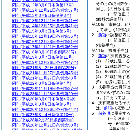
その月の現日数か
附則
(平成12年3月6日条例第13号)
同じ。)
の日数を差
附則
(平成12年12月21日条例第37号)
(一部改正〔
附則
(平成13年3月5日条例第3号)
(給料の調整額)
附則
(平成13年12月21日条例第41号)
第10条
市長は、給
附則
(平成14年12月25日条例第41号)
して著しく特殊な
附則
(平成15年3月3日条例第6号)
2
前項
の調整額表に
附則
(平成15年12月19日条例第36号)
(一部改正〔
附則
(平成16年12月28日条例第91号)
(扶養手当)
附則
(平成17年11月21日条例第62号)
第11条
扶養手当は
附則
(平成18年3月10日条例第23号)
2
前項
の扶養親族
附則
(平成19年3月7日条例第11号)
(1)
22歳に達す
附則
(平成19年12月26日条例第47号)
(2)
22歳に達す
附則
(平成21年5月29日条例第29号)
(3)
60歳以上の
附則
(平成21年11月27日条例第45号)
(4)
22歳に達す
附則
(平成21年11月27日条例第48号
(5)
心身に著しい
附則
(平成22年3月5日条例第4号)
3
扶養手当の月額
附則
(平成22年11月19日条例第27号)
までのいずれかに該
附則
(平成23年11月28日条例第20号)
う。)
にあつては、3
附則
(平成26年3月6日条例第4号抄)
4
扶養親族たる子の
附則
(平成26年3月6日条例第6号)
は、
前項
の規定に
附則
(平成26年12月26日条例第44号)
5
前各項
に規定す
附則
(平成27年3月4日条例第10号)
(一部改正〔昭
附則
(平成28年2月29日条例第9号)
号・60年3
附則
(平成28年12月21日条例第50号)
14年41号・