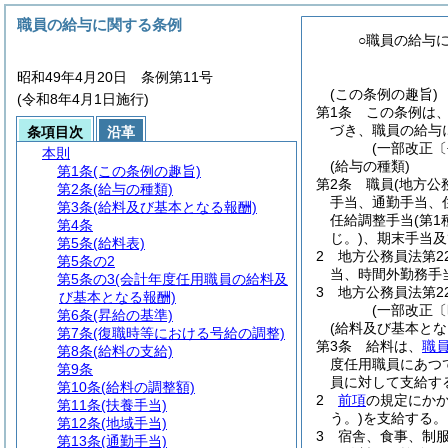
職員の給与に関する条例
○職員の給与
昭和49年4月20日 条例第11号
(この条例の趣旨)
(令和8年4月1日施行)
第1条
この条例は
づき、職員の給与
条項目次
沿革
(一部改正〔
本則
(給与の種類)
第1条
(この条例の趣旨)
第2条
職員
(地方公
第2条
(給与の種類)
手当、通勤手当、
第3条
(給料及び基本となる報酬)
任給調整手当
(第
第4条
じ。)
、期末手当及
第5条
(給料表)
2
地方公務員法第2
第5条の2
当、時間外勤務手
第5条の3
(会計年度任用職員の給料及
3
地方公務員法第2
び基本となる報酬)
(一部改正〔
第6条
(昇給の基準)
(給料及び基本とな
第7条
(復職時等における号給の調整)
第3条
給料は、
職
第8条
(給料の支給)
度任用職員にあつ
第9条
員に対して支給す
第10条
(給料の調整額)
2
前項
の規定にか
第11条
(扶養手当)
う。)
を支給する。
第12条
(地域手当)
3
宿舎、食事、制
第13条
(通勤手当)