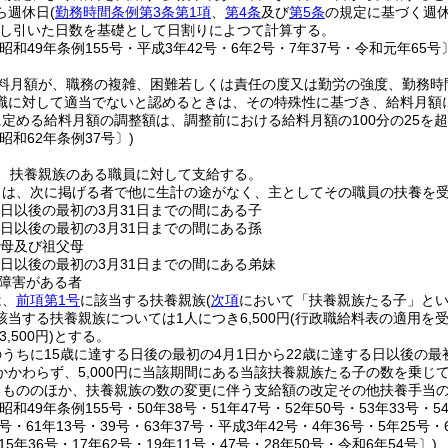
ら週休日
(
勤務時間条例第3条第1項
、
第4条
及び
第5条
の規定に基づく週
し引いた日数を基礎として日割りによつて計算する。
昭和49年条例155号・平成3年42号・6年2号・7年37号・令和元年65号
料月額が、職務の複雑、困難若しくは責任の度又は勤労の強度、勤務時
職に対して適当でないと認めるときは、その特殊性に基づき、給料月額
定める給料月額の調整額は、調整前における給料月額の100分の25を
昭和62年条例37号〕)
、扶養親族のある職員に対して支給する。
とは、次に掲げる者で他に生計の途がなく、主としてその職員の扶養を
る日以後の最初の3月31日までの間にある子
る日以後の最初の3月31日までの間にある孫
父母及び祖父母
る日以後の最初の3月31日までの間にある弟妹
障害がある者
は、
前項第1号
に該当する扶養親族
(
次項
において「扶養親族たる子」とい
当する扶養親族については1人につき6,500円
(行政職給料表の適用を
,500円)
とする。
うちに15歳に達する日後の最初の4月1日から22歳に達する日以後の最
かかわらず、5,000円に当該期間にある当該扶養親族たる子の数を乗じ
るもののほか、扶養親族の数の変更に伴う支給額の改定その他扶養手当
和49年条例155号・50年38号・51年47号・52年50号・53年33号・54
0号・61年13号・39号・63年37号・平成3年42号・4年36号・5年25号・
15年36号・17年62号・19年11号・47号・28年50号・令和6年54号〕)