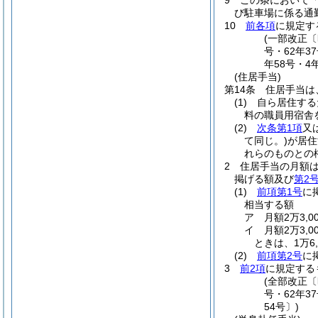
9
この条において
び駐車場に係る通
10
前各項
に規定す
(一部改正〔昭
号・62年3
年58号・4
(住居手当)
第14条
住居手当は
(1)
自ら居住する
料の職員用宿舎
(2)
次条第1項
又
て同じ。)
が居住
れらのものとの
2
住居手当の月額
掲げる額及び
第2
(1)
前項第1号
に
相当する額
ア
月額2万3,
イ
月額2万3,
ときは、1万6,
(2)
前項第2号
に
3
前2項
に規定する
(全部改正〔
号・62年3
54号〕)