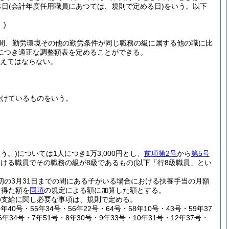
休日
(会計年度任用職員にあつては、規則で定める日)
をいう。以下
〕)
間、勤労環境その他の勤労条件が同じ職務の級に属する他の職に比
につき適正な調整額表を定めることができる。
超えてはならない。
受けているものをいう。
う。)
については1人につき1万3,000円とし、
前項第2号
から
第5号
受ける職員でその職務の級が8級であるもの
(以下「行8級職員」とい
初の3月31日までの間にある子がいる場合における扶養手当の月額
て得た額を
同項
の規定による額に加算した額とする。
の支給に関し必要な事項は、規則で定める。
年40号・55年34号・56年22号・64号・58年10号・43号・59年37
6年34号・7年51号・8年30号・9年33号・10年31号・12年37号・