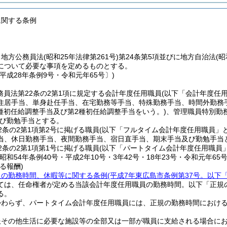
に関する条例
、地方公務員法
(昭和25年法律第261号)
第24条第5項並びに地方自治法
(昭
について必要な事項を定めるものとする。
平成28年条例9号・令和元年65号〕)
務員法第22条の2第1項に規定する会計年度任用職員
(以下「会計年度任
住居手当、単身赴任手当、在宅勤務等手当、特殊勤務手当、時間外勤務
1種初任給調整手当及び第2種初任給調整手当をいう。)
、管理職員特別勤
び勤勉手当とする。
2条の2第1項第2号に掲げる職員
(以下「フルタイム会計年度任用職員」と
当、休日勤務手当、夜間勤務手当、宿日直手当、期末手当及び勤勉手当
2条の2第1項第1号に掲げる職員
(以下「パートタイム会計年度任用職員」
昭和54年条例40号・平成2年10号・3年42号・18年23号・令和元年65号
る報酬)
員の勤務時間、休暇等に関する条例
(平成7年東広島市条例第37号。以下
ては、任命権者が定める当該会計年度任用職員の勤務時間。以下「正規
る。
かわらず、パートタイム会計年度任用職員には、正規の勤務時間におけ
服その他生活に必要な施設等の全部又は一部が職員に支給される場合に