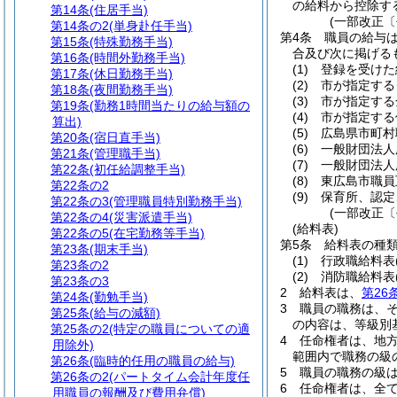
の給料から控除す
第14条
(住居手当)
(一部改正〔
第14条の2
(単身赴任手当)
第4条
職員の給与
第15条
(特殊勤務手当)
合及び次に掲げる
第16条
(時間外勤務手当)
(1)
登録を受けた
第17条
(休日勤務手当)
(2)
市が指定する
第18条
(夜間勤務手当)
(3)
市が指定する
第19条
(勤務1時間当たりの給与額の
(4)
市が指定する
算出)
(5)
広島県市町村
第20条
(宿日直手当)
(6)
一般財団法人
第21条
(管理職手当)
(7)
一般財団法人
第22条
(初任給調整手当)
(8)
東広島市職員
第22条の2
(9)
保育所、認定
第22条の3
(管理職員特別勤務手当)
(一部改正〔
第22条の4
(災害派遣手当)
(給料表)
第22条の5
(在宅勤務等手当)
第5条
給料表の種
第23条
(期末手当)
(1)
行政職給料表
第23条の2
(2)
消防職給料表
第23条の3
2
給料表は、
第26
第24条
(勤勉手当)
3
職員の職務は、
第25条
(給与の減額)
の内容は、等級別
第25条の2
(特定の職員についての適
4
任命権者は、地
用除外)
範囲内で職務の級
第26条
(臨時的任用の職員の給与)
5
職員の職務の級
第26条の2
(パートタイム会計年度任
6
任命権者は、全
用職員の報酬及び費用弁償)