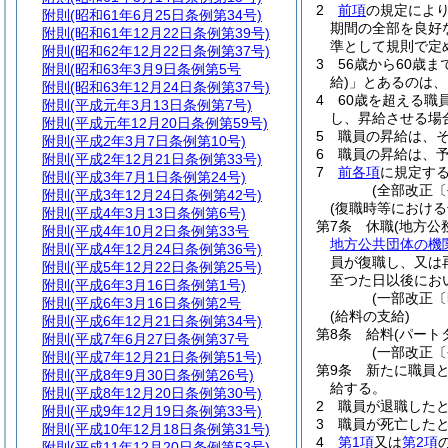
2
前項
の規定によ
附則
(昭和61年6月25日条例第34号)
期間の全部を良好
附則
(昭和61年12月22日条例第39号)
準として規則で定
附則
(昭和62年12月22日条例第37号)
3
56歳から60歳
附則
(昭和63年3月9日条例第5号
給)
」とあるのは、
附則
(昭和63年12月24日条例第37号)
4
60歳を超える職
附則
(平成元年3月13日条例第7号)
し、昇給させる場
附則
(平成元年12月20日条例第59号)
5
職員の昇給は、
附則
(平成2年3月7日条例第10号)
6
職員の昇給は、
附則
(平成2年12月21日条例第33号)
7
前各項
に規定す
附則
(平成3年7月1日条例第24号)
(全部改正〔
附則
(平成3年12月24日条例第42号)
(復職時等における
附則
(平成4年3月13日条例第6号)
第7条
休職
(地方公
附則
(平成4年10月2日条例第33号
地方公共団体の機
附則
(平成4年12月24日条例第36号)
員が復職し、又は
附則
(平成5年12月22日条例第25号)
至つた日以後にお
附則
(平成6年3月16日条例第1号)
(一部改正〔
附則
(平成6年3月16日条例第2号
(給料の支給)
附則
(平成6年12月21日条例第34号)
第8条
給料
(パー
附則
(平成7年6月27日条例第37号
(一部改正〔
附則
(平成7年12月21日条例第51号)
第9条
新たに職員
附則
(平成8年9月30日条例第26号)
給する。
附則
(平成8年12月20日条例第30号)
2
職員が退職した
附則
(平成9年12月19日条例第33号)
3
職員が死亡した
附則
(平成10年12月18日条例第31号)
4
第1項
又は
第2項
附則
(平成11年12月20日条例第53号)