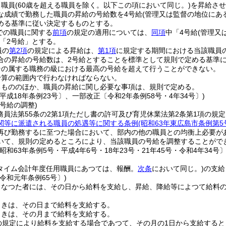
り職員
(60歳を超える職員を除く。以下この項において同じ。)
を昇給させ
な成績で勤務した職員の昇給の号給数を4号給
(管理又は監督の地位にあ
める基準に従い決定するものとする。
までの職員に関する
前項
の規定の適用については、
同項
中「4号給
(管理又
「2号給」とする。
員の
第2項
の規定による昇給は、
第1項
に規定する期間における当該職員
合の昇給の号給数は、2号給とすることを標準として規則で定める基準
その属する職務の級における最高の号給を超えて行うことができない。
予算の範囲内で行わなければならない。
るもののほか、職員の昇給に関し必要な事項は、規則で定める。
平成18年条例23号〕、一部改正〔令和2年条例58号・4年34号〕)
号給の調整)
務員法第55条の2第1項ただし書の許可及び育児休業法第2条第1項の規
関等に派遣される職員の処遇等に関する条例
(昭和63年東広島市条例第5
再び勤務するに至つた場合において、部内の他の職員との均衡上必要が
いて、規則の定めるところにより、当該職員の号給を調整することがで
昭和63年条例5号・平成4年6号・18年23号・21年45号・令和4年34号〕
トタイム会計年度任用職員にあつては、報酬。
次条
において同じ。)
の支給
令和元年条例65号〕)
となつた者には、その日から給料を支給し、昇給、降給等によつて給料
ときは、その日まで給料を支給する。
ときは、その月まで給料を支給する。
の規定により給料を支給する場合であつて、その月の1日から支給する