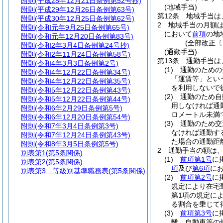
附則
(平成28年12月21日条例第52号抄)
(地域手当)
附則
(平成29年12月26日条例第63号)
第12条
地域手当は
附則
(平成30年12月25日条例第62号)
2
地域手当の月額
附則
(令和元年9月25日条例第65号)
において
前項
の地
附則
(令和元年12月20日条例第83号)
(全部改正〔
附則
(令和2年3月4日条例第24号抄)
(通勤手当)
附則
(令和2年11月24日条例第58号)
第13条
通勤手当は
附則
(令和4年3月3日条例第2号)
(1)
通勤のための
附則
(令和4年12月22日条例第34号)
「運賃等」とい
附則
(令和4年12月22日条例第35号)
を利用しないで
附則
(令和5年12月22日条例第43号)
(2)
通勤のため自
附則
(令和5年12月22日条例第44号)
用しなければ通
附則
(令和6年2月29日条例第5号)
ロメートル未満
附則
(令和6年12月20日条例第54号)
(3)
通勤のため交
附則
(令和7年3月4日条例第3号)
なければ通勤す
附則
(令和7年12月24日条例第43号)
た場合の通勤距
附則
(令和8年3月5日条例第5号)
2
通勤手当の額は
別表第1
(第5条関係)
(1)
前項第1号
に
別表第2
(第5条関係)
項
及び
第6項
に
別表第3
等級別基準職務表(第5条関係)
(2)
前項第2号
に
規定により在宅
第1項の規定に
る割合を乗じて
(3)
前項第3号
に
離、自動車等の