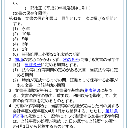
い。
(一部改正〔平成29年教委訓令1号〕)
(文書の保存年限等)
第41条
文書の保存年限は、原則として、次に掲げる期間と
する。
(1)
永年
(2)
10年
(3)
5年
(4)
3年
(5)
1年
(6)
事務処理上必要な1年未満の期間
2
前項
の規定にかかわらず、
次の各号
に掲げる文書の保存年
限は、
当該各号
に定める期間とする。
(1)
法令等に保存期間の定めがある文書 当該法令等に定
める期間
(2)
時効が完成するまでの間、証拠として保存する必要が
ある文書 当該時効の期間
3
文書事務取扱主任は、文書保存基準表
(
別表第3
)
に基づ
き、文書の内容の効力、重要度、利用度等を勘案して、文
書の保存年限を定めるものとする。
4
文書の保存年限は、当該事案の処理が完結した日の属する
会計年度の翌年度の4月1日から起算する。
ただし、
第11条
第2項
の規定により、暦年によって整理する文書の保存年限
は、当該事案の処理が完結した日の属する当該暦年の翌年
の4月1日から起算するものとする。