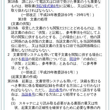
第18条
課において電話又は口頭で受けた事案のうち重要な
ものは、聴取書
(
別記様式第6号
)
に記載し、又は記録して、
取り扱わなければならない。
(一部改正〔平成24年教委訓令3号・29年1号〕)
第3章
文書の処理
(文書の供覧)
第19条
収受した文書のうち閲覧だけにとどめるものは、当
該文書の余白に「供覧」と記載し、参考事項を付記して上
司の閲覧に供するものとする。
この場合において、他の課
に関係のある供覧の文書は、当該文書の写しを当該関係職
位に送付し、又は当該文書の主旨を口頭で当該関係職位に
通知しなければならない。
2
文書管理システムを用いて電子文書を閲覧に供する場合に
おける
前項
の規定の適用については、
同項
中「の余白に
「供覧」と記載し、参考事項」とあるのは、「に参考事
項」とする。
(一部改正〔平成29年教委訓令1号〕)
(起案文書の作成)
第20条
起案は、文書管理システムを用いて、決裁を受ける
べき事項に係る電磁的記録を作成する方法により行わなけ
ればならない。
ただし、
次の各号
のいずれかに該当する場
合は、
当該各号
に掲げる方法により処理することができ
る。
(1)
スキャナにより読み取る必要がある書面の量又は性
状、起案文書の正確性を確保するために必要な事務の内