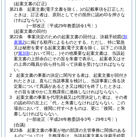
(起案文書の訂正)
第21条
起案文書
(電子文書を除く。)
の記載事項を訂正した
ときは、訂正者は、原則としてその箇所に認め印を押さな
ければならない。
(一部改正〔平成29年教委訓令1号〕)
(起案文書の回付)
第22条
事案決定のための起案文書の回付は、決裁手続図
(
別
表第2
)
に掲げる順序によるものとする。
ただし、特に緊急
又は秘密を要する起案文書
(電子文書を除く。以下この項及
び
第3項
において同じ。)
その他重要な起案文書は、当該起
案文書の上部余白にその旨を朱書で表示し、起案者又はそ
の上席の職員が自ら持ち回って決裁を受けなければならな
い。
2
起案文書の事案の決定に関与する者は、起案文書が回付さ
れたときは、直ちに当該事案を検討し、当該事案に係る決
定案について異議があるとき又は検討を終了したときは、
その旨を速やかに主務課長に連絡しなければならない。
3
起案文書の事案を代理決裁又は代理決定した者は、その者
の認め印の左上に「代」と朱書しなければならない。
この
場合において、後閲に付すべきものは、更に「後閲」と朱
書しなければならない。
(一部改正〔平成24年教委訓令3号・29年1号〕)
(合議)
第23条
起案文書の事案が他の部課の主管事務に関係のある
ものについては、主務課長は、当該起案文書を決裁手続図