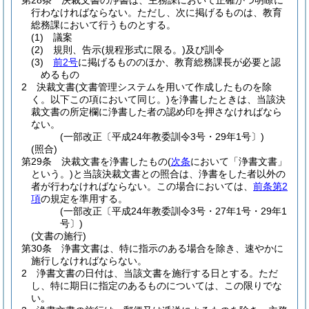
第28条
決裁文書の浄書は、主務課において正確かつ明瞭に
行わなければならない。
ただし、次に掲げるものは、教育
総務課において行うものとする。
(1)
議案
(2)
規則、告示
(規程形式に限る。)
及び訓令
(3)
前2号
に掲げるもののほか、教育総務課長が必要と認
めるもの
2
決裁文書
(文書管理システムを用いて作成したものを除
く。以下この項において同じ。)
を浄書したときは、当該決
裁文書の所定欄に浄書した者の認め印を押さなければなら
ない。
(一部改正〔平成24年教委訓令3号・29年1号〕)
(照合)
第29条
決裁文書を浄書したもの
(
次条
において「浄書文書」
という。)
と当該決裁文書との照合は、浄書をした者以外の
者が行わなければならない。
この場合においては、
前条第2
項
の規定を準用する。
(一部改正〔平成24年教委訓令3号・27年1号・29年1
号〕)
(文書の施行)
第30条
浄書文書は、特に指示のある場合を除き、速やかに
施行しなければならない。
2
浄書文書の日付は、当該文書を施行する日とする。
ただ
し、特に期日に指定のあるものについては、この限りでな
い。