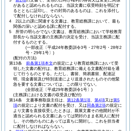
3
前2項
の文書で、受領の日時が権利の得喪又は変更に関係
があると認められるものは、当該文書に収受時刻を明記す
るとともに証印し、その封筒のあるものは、これを添付し
て配付しなければならない。
4
2以上の課に関連する文書は、教育総務課において、最も
関係の深いと認める課に配付する。
5
所管の明らかでない文書は、教育総務課において学校教育
部長から当該文書の主務課の決定を受け、当該主務課に配
付するものとする。
(一部改正〔平成24年教委訓令3号・27年2号・28年2
号・29年1号〕)
(配付の方法)
第13条
前条第1項本文
の規定により教育総務課において受
領した文書の配付は、教育総務課に備える文書配付箱を通
じて行うものとする。
ただし、書留、簡易書留、配達証
明、現金書留及び特別送達により送達されたものその他緊
急を要する文書については、この限りでない。
(全部改正〔平成29年教委訓令1号〕)
(主務課における文書の収受及び配付)
第14条
文書事務取扱主任は、
第12条第1項
、
第4項
又は
第5
項
の規定により文書の配付を受け、又は
同条第2項
の規定に
より文書を直接収受したときは、親展文書その他開封が不
適当と認められる文書にあっては閉封のまま名宛人に配付
し、その他のものにあっては直ちに開封し、これを担当者
に配付しなければならない。