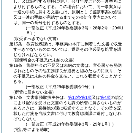
し、又は施行する順序に従い、会計年度ごとの一連番号に
より付するものとする。
この場合において、同一事案又は
一連の手続に属する文書には、原則として当該事案の処理
又は一連の手続が完結するまでその会計年度内において
は、同一の番号を付するものとする。
(一部改正〔平成24年教委訓令3号・28年2号・29年1
号〕)
(収受すべきでない文書)
第15条
教育総務課は、事務局の本庁に到着した文書で収受
すべきでないものについては、返送その他必要な処置を講
じなければならない。
(郵便料金の不足又は未納の文書)
第16条
郵便料金の不足又は未納の文書は、官公署から発送
されたものその他主務課長が必要と認めたものに限り、そ
の不足又は未納の料金を支払い、これを収受することがで
きる。
(一部改正〔平成29年教委訓令1号〕)
(所管に属さない文書)
第17条
文書事務取扱主任は、
第12条第1項
又は
第4項
の規定
により配付を受けた文書のうち課の所管に属さないものが
あるときは、直接他の課に転送することなく、その旨を記
載した付箋を当該文書に付けて教育総務課に返付しなけれ
ばならない。
(一部改正〔平成24年教委訓令3号・29年1号〕)
(電話等による聴取)