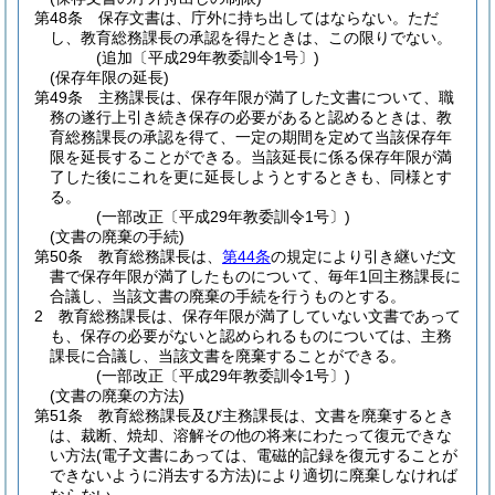
第48条
保存文書は、庁外に持ち出してはならない。
ただ
し、教育総務課長の承認を得たときは、この限りでない。
(追加〔平成29年教委訓令1号〕)
(保存年限の延長)
第49条
主務課長は、保存年限が満了した文書について、職
務の遂行上引き続き保存の必要があると認めるときは、教
育総務課長の承認を得て、一定の期間を定めて当該保存年
限を延長することができる。
当該延長に係る保存年限が満
了した後にこれを更に延長しようとするときも、同様とす
る。
(一部改正〔平成29年教委訓令1号〕)
(文書の廃棄の手続)
第50条
教育総務課長は、
第44条
の規定により引き継いだ文
書で保存年限が満了したものについて、毎年1回主務課長に
合議し、当該文書の廃棄の手続を行うものとする。
2
教育総務課長は、保存年限が満了していない文書であって
も、保存の必要がないと認められるものについては、主務
課長に合議し、当該文書を廃棄することができる。
(一部改正〔平成29年教委訓令1号〕)
(文書の廃棄の方法)
第51条
教育総務課長及び主務課長は、文書を廃棄するとき
は、裁断、焼却、溶解その他の将来にわたって復元できな
い方法
(電子文書にあっては、電磁的記録を復元することが
できないように消去する方法)
により適切に廃棄しなければ