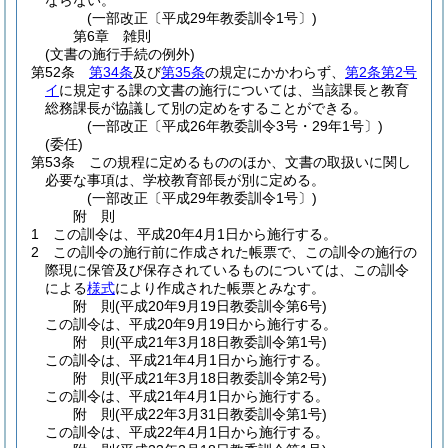
ならない。
(一部改正〔平成29年教委訓令1号〕)
第6章
雑則
(文書の施行手続の例外)
第52条
第34条
及び
第35条
の規定にかかわらず、
第2条第2号
イ
に規定する課の文書の施行については、当該課長と教育
総務課長が協議して別の定めをすることができる。
(一部改正〔平成26年教委訓令3号・29年1号〕)
(委任)
第53条
この規程に定めるもののほか、文書の取扱いに関し
必要な事項は、学校教育部長が別に定める。
(一部改正〔平成29年教委訓令1号〕)
附
則
1
この訓令は、平成20年4月1日から施行する。
2
この訓令の施行前に作成された帳票で、この訓令の施行の
際現に保管及び保存されているものについては、この訓令
による
様式
により作成された帳票とみなす。
附
則
(平成20年9月19日
教委訓令第6号)
この訓令は、平成20年9月19日から施行する。
附
則
(平成21年3月18日
教委訓令第1号)
この訓令は、平成21年4月1日から施行する。
附
則
(平成21年3月18日
教委訓令第2号)
この訓令は、平成21年4月1日から施行する。
附
則
(平成22年3月31日
教委訓令第1号)
この訓令は、平成22年4月1日から施行する。