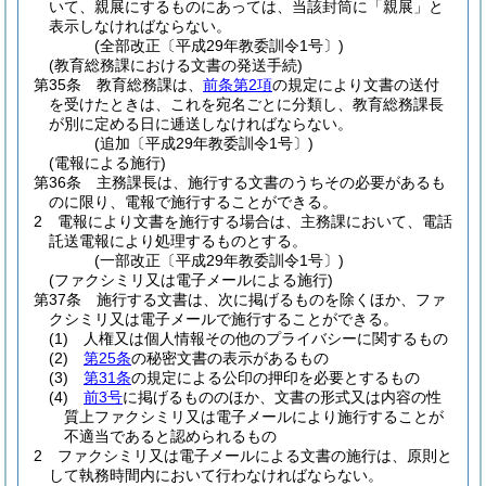
いて、親展にするものにあっては、当該封筒に「親展」と
表示しなければならない。
(全部改正〔平成29年教委訓令1号〕)
(教育総務課における文書の発送手続)
第35条
教育総務課は、
前条第2項
の規定により文書の送付
を受けたときは、これを宛名ごとに分類し、教育総務課長
が別に定める日に逓送しなければならない。
(追加〔平成29年教委訓令1号〕)
(電報による施行)
第36条
主務課長は、施行する文書のうちその必要があるも
のに限り、電報で施行することができる。
2
電報により文書を施行する場合は、主務課において、電話
託送電報により処理するものとする。
(一部改正〔平成29年教委訓令1号〕)
(ファクシミリ又は電子メールによる施行)
第37条
施行する文書は、次に掲げるものを除くほか、ファ
クシミリ又は電子メールで施行することができる。
(1)
人権又は個人情報その他のプライバシーに関するもの
(2)
第25条
の秘密文書の表示があるもの
(3)
第31条
の規定による公印の押印を必要とするもの
(4)
前3号
に掲げるもののほか、文書の形式又は内容の性
質上ファクシミリ又は電子メールにより施行することが
不適当であると認められるもの
2
ファクシミリ又は電子メールによる文書の施行は、原則と
して執務時間内において行わなければならない。