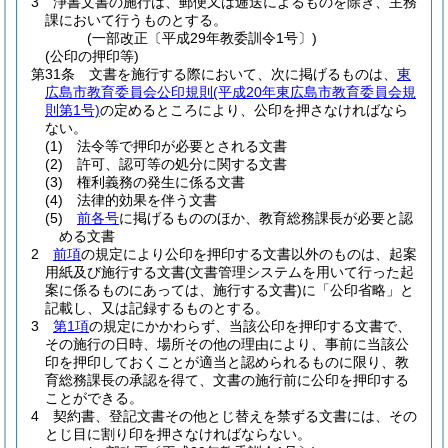
3
浄書文書の施行は、郵便又は逓送によるものを除き、主務
課において行うものとする。
(一部改正〔平成29年教委訓令1号〕)
(公印の押印等)
第31条
文書を施行する際において、次に掲げるものは、
東
広島市教育委員会公印規則
(平成20年東広島市教育委員会規
則第1号)
の定めるところにより、公印を押さなければなら
ない。
(1)
法令等で押印が必要とされる文書
(2)
許可、認可等の処分に関する文書
(3)
権利義務の発生に係る文書
(4)
法律的効果を伴う文書
(5)
前各号
に掲げるもののほか、教育総務課長が必要と認
める文書
2
前項
の規定により公印を押印する文書以外のものは、起案
用紙及び施行する文書
(文書管理システムを用いて行った起
案に係るものにあっては、施行する文書)
に「公印省略」と
記載し、又は記録するものとする。
3
第1項
の規定にかかわらず、当該公印を押印する文書で、
その施行の日時、場所その他の理由により、事前に当該公
印を押印しておくことが適当と認められるものに限り、教
育総務課長の承認を得て、文書の施行前に公印を押印する
ことができる。
4
契約書、登記文書その他とじ替えを禁ずる文書には、その
とじ目に割り印を押さなければならない。