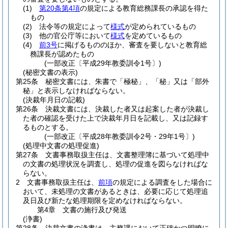
(1)
第20条第4項
の規定による教育総務課長の承認を得た
もの
(2)
法令等の規定によって
様式
が定められているもの
(3)
他の官公庁等において
様式
を定めているもの
(4)
前3号
に掲げるもののほか、審査を要しないと教育総
務課長が認めたもの
(一部改正〔平成29年教委訓令1号〕)
(秘密文書の表示)
第25条
秘密文書には、朱書で「極秘」、「秘」又は「部外
秘」と表示しなければならない。
(決裁年月日の記載)
第26条
決裁文書には、決裁した者又は起案した者が決裁し
た者の確認を受けた上で決裁年月日を記載し、又は記録す
るものとする。
(一部改正〔平成28年教委訓令2号・29年1号〕)
(処理中文書の処理促進)
第27条
文書事務取扱主任は、文書整理簿に基づいて処理中
の文書の処理状況を調査し、処理の促進を図らなければな
らない。
2
文書事務取扱主任は、
前項
の規定による調査をした場合に
おいて、未処理の文書があるときは、必要に応じて処理追
及日及び新たな処理期限を定めなければならない。
第4章
文書の施行及び発送
(浄書)