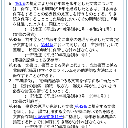
5
第1項
の規定により保存年限を永年とした文書について
は、保存している期間が15年を経過したときは、引き続き
保存をすることの必要性の見直しを行うものとする。
引き
続き保存することとした場合においてその期間が更に15年
を経過したときも、同様とする。
(一部改正〔平成29年教委訓令1号・令和2年1号〕)
(文書の保管)
第42条
前年度及び当該年度に事案の処理が完結した文書
(電
子文書を除く。
第44条
において同じ。)
は、主務課において
整理し、所定の場所に保管しなければならない。
(一部改正〔平成29年教委訓令1号〕)
(電磁的記録による保存等)
第43条
文書は、書面による保存に代えて、当該書面に係る
電磁的記録及びマイクロフィルムその他適切な方法により
保存することができる。
2
主務課長は、電磁的記録に係る文書を保存するに当たって
は、記録の損傷、消滅、改ざん、漏えい等が生じないよう
必要な措置を講ずるものとする。
(一部改正〔平成24年教委訓令3号・29年1号〕)
(文書の引継ぎ)
第44条
事案の処理が完結した文書
(
第42条
に規定する文書
を除く。)
は、課で利用する度合いが特に高い場合を除き、
文書保存箱
(
別記様式第11号
)
に整理し、毎年教育総務課の
指定する日までに同課に引き継がなければならない。
(一部改正〔平成29年教委訓令1号〕)