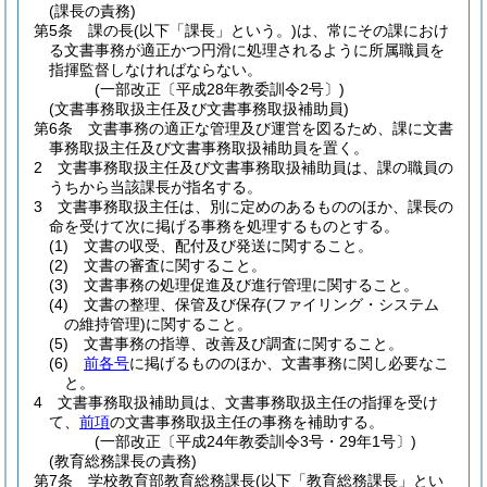
(課長の責務)
第5条
課の長
(以下「課長」という。)
は、常にその課におけ
る文書事務が適正かつ円滑に処理されるように所属職員を
指揮監督しなければならない。
(一部改正〔平成28年教委訓令2号〕)
(文書事務取扱主任及び文書事務取扱補助員)
第6条
文書事務の適正な管理及び運営を図るため、課に文書
事務取扱主任及び文書事務取扱補助員を置く。
2
文書事務取扱主任及び文書事務取扱補助員は、課の職員の
うちから当該課長が指名する。
3
文書事務取扱主任は、別に定めのあるもののほか、課長の
命を受けて次に掲げる事務を処理するものとする。
(1)
文書の収受、配付及び発送に関すること。
(2)
文書の審査に関すること。
(3)
文書事務の処理促進及び進行管理に関すること。
(4)
文書の整理、保管及び保存
(ファイリング・システム
の維持管理)
に関すること。
(5)
文書事務の指導、改善及び調査に関すること。
(6)
前各号
に掲げるもののほか、文書事務に関し必要なこ
と。
4
文書事務取扱補助員は、文書事務取扱主任の指揮を受け
て、
前項
の文書事務取扱主任の事務を補助する。
(一部改正〔平成24年教委訓令3号・29年1号〕)
(教育総務課長の責務)
第7条
学校教育部教育総務課長
(以下「教育総務課長」とい