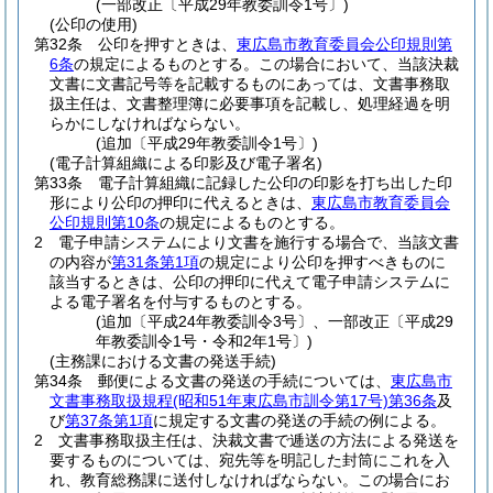
(一部改正〔平成29年教委訓令1号〕)
(公印の使用)
第32条
公印を押すときは、
東広島市教育委員会公印規則第
6条
の規定によるものとする。
この場合において、当該決裁
文書に文書記号等を記載するものにあっては、文書事務取
扱主任は、文書整理簿に必要事項を記載し、処理経過を明
らかにしなければならない。
(追加〔平成29年教委訓令1号〕)
(電子計算組織による印影及び電子署名)
第33条
電子計算組織に記録した公印の印影を打ち出した印
形により公印の押印に代えるときは、
東広島市教育委員会
公印規則第10条
の規定によるものとする。
2
電子申請システムにより文書を施行する場合で、当該文書
の内容が
第31条第1項
の規定により公印を押すべきものに
該当するときは、公印の押印に代えて電子申請システムに
よる電子署名を付与するものとする。
(追加〔平成24年教委訓令3号〕、一部改正〔平成29
年教委訓令1号・令和2年1号〕)
(主務課における文書の発送手続)
第34条
郵便による文書の発送の手続については、
東広島市
文書事務取扱規程
(昭和51年東広島市訓令第17号)
第36条
及
び
第37条第1項
に規定する文書の発送の手続の例による。
2
文書事務取扱主任は、決裁文書で逓送の方法による発送を
要するものについては、宛先等を明記した封筒にこれを入
れ、教育総務課に送付しなければならない。
この場合にお