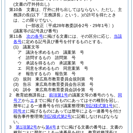
(文書の庁外持出し)
第10条
文書は、庁外に持ち出してはならない。
ただし、主
務課の長
(以下「主務課長」という。)
の許可を得たとき
は、この限りでない。
(一部改正〔平成28年教委訓令2号・29年1号〕)
(議案等の記号及び番号)
第11条
次の各号
に掲げる文書には、その区分に応じ、
当該
各号
に定める記号及び番号を付するものとする。
(1)
議案文等
ア
議決を求めるもの 議案第 号
イ
諮問するもの 諮問第 号
ウ
承認を得るもの 承認案第 号
エ
同意を求めるもの 同意案第 号
オ
報告するもの 報告第 号
(2)
規則 東広島市教育委員会規則第 号
(3)
告示 東広島市教育委員会告示第 号
(4)
訓令 東広島市教育委員会訓令第 号
2
教育総務課長は、
前項第1号
の議案文等の番号のうち、
同
号ア
から
エ
までに掲げるものにあってはその種別を冠し、
暦年による一連番号を付け議案整理簿
(
別記様式第1号
)
に、
同号オ
に掲げるものにあっては暦年による一連番号を付け
報告事件整理簿
(
別記様式第2号
)
に記載しなければならな
い。
3
第1項第2号
から
第4号
までに掲げる文書の番号は、文書の
種別ごとに暦年による一連番号を付け、教育総務課長は、