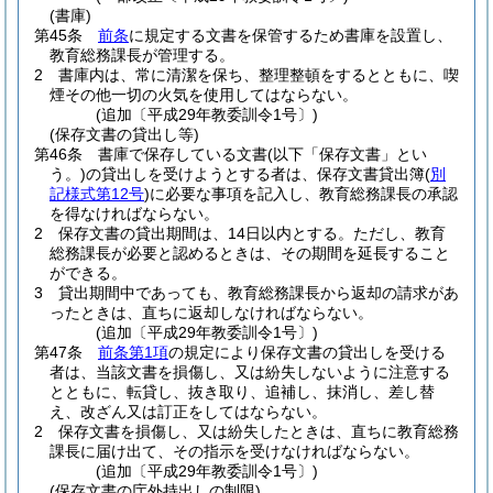
(書庫)
第45条
前条
に規定する文書を保管するため書庫を設置し、
教育総務課長が管理する。
2
書庫内は、常に清潔を保ち、整理整頓をするとともに、喫
煙その他一切の火気を使用してはならない。
(追加〔平成29年教委訓令1号〕)
(保存文書の貸出し等)
第46条
書庫で保存している文書
(以下「保存文書」とい
う。)
の貸出しを受けようとする者は、保存文書貸出簿
(
別
記様式第12号
)
に必要な事項を記入し、教育総務課長の承認
を得なければならない。
2
保存文書の貸出期間は、14日以内とする。
ただし、教育
総務課長が必要と認めるときは、その期間を延長すること
ができる。
3
貸出期間中であっても、教育総務課長から返却の請求があ
ったときは、直ちに返却しなければならない。
(追加〔平成29年教委訓令1号〕)
第47条
前条第1項
の規定により保存文書の貸出しを受ける
者は、当該文書を損傷し、又は紛失しないように注意する
とともに、転貸し、抜き取り、追補し、抹消し、差し替
え、改ざん又は訂正をしてはならない。
2
保存文書を損傷し、又は紛失したときは、直ちに教育総務
課長に届け出て、その指示を受けなければならない。
(追加〔平成29年教委訓令1号〕)
(保存文書の庁外持出しの制限)