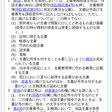
2
前項
に規定する場合においては、文書事務取扱主任は、当
該文書の余白に課収受印
(
別記様式第4号
)
を押し、文書整理
簿
(
別記様式第5号
)
に所定の事項を記載し、文書記号及び文
書番号を課収受印中に記入しなければならない。
ただし、
次に掲げる文書については、この限りでない。
(1)
部外者からの文書で閲覧だけにとどめるもの及び届書
(収受の日時が権利の得喪又は変更に関係するものを除
く。)
(2)
証明に関する文書
(3)
軽易な文書
(4)
庁内の往復文書
(5)
請求書
(6)
電報
(7)
文書記号等を付することを要しないように
様式
が定め
られている文書
(8)
法令等の規定により、文書整理簿に代わる帳票に記載
する文書
(9)
窓口において直ちに処理する必要がある文書
(10)
前各号
に掲げるもののほか、文書記号等を付する必
要がないと主務課長が認めた文書
3
前項
の文書記号は、
別表第1
の右欄に掲げる課にあって
は、それぞれ
同表
の左欄に掲げる記号を付するものとす
る。
この場合において、当該文書が指令であるときは、文
書記号の前に「指令」の文字を付するものとする。
4
第2項
の文書番号は、主務課において、当該文書を収受