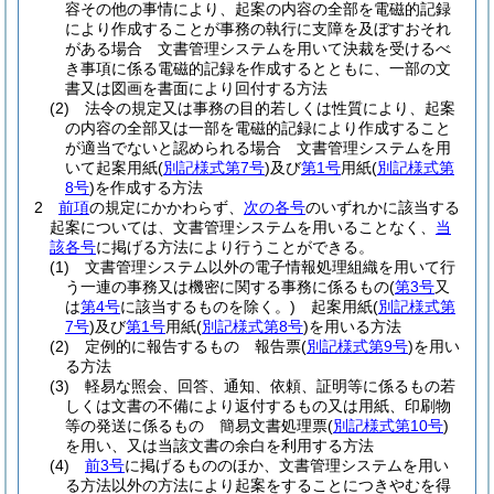
容その他の事情により、起案の内容の全部を電磁的記録
により作成することが事務の執行に支障を及ぼすおそれ
がある場合 文書管理システムを用いて決裁を受けるべ
き事項に係る電磁的記録を作成するとともに、一部の文
書又は図画を書面により回付する方法
(2)
法令の規定又は事務の目的若しくは性質により、起案
の内容の全部又は一部を電磁的記録により作成すること
が適当でないと認められる場合 文書管理システムを用
いて起案用紙
(
別記様式第7号
)
及び
第1号
用紙
(
別記様式第
8号
)
を作成する方法
2
前項
の規定にかかわらず、
次の各号
のいずれかに該当する
起案については、文書管理システムを用いることなく、
当
該各号
に掲げる方法により行うことができる。
(1)
文書管理システム以外の電子情報処理組織を用いて行
う一連の事務又は機密に関する事務に係るもの
(
第3号
又
は
第4号
に該当するものを除く。)
起案用紙
(
別記様式第
7号
)
及び
第1号
用紙
(
別記様式第8号
)
を用いる方法
(2)
定例的に報告するもの 報告票
(
別記様式第9号
)
を用い
る方法
(3)
軽易な照会、回答、通知、依頼、証明等に係るもの若
しくは文書の不備により返付するもの又は用紙、印刷物
等の発送に係るもの 簡易文書処理票
(
別記様式第10号
)
を用い、又は当該文書の余白を利用する方法
(4)
前3号
に掲げるもののほか、文書管理システムを用い
る方法以外の方法により起案をすることにつきやむを得