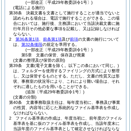
(一部改正〔平成29年教委訓令1号〕)
(電話による施行)
第38条
決裁文書を文書として施行することが適当でないと
認められる場合は、電話で施行することができる。
この場
合においては、施行後、主務課において当該決裁文書に施
行年月日その他必要な事項を記載し、又は記録しなければ
ならない。
2
第36条第1項
、
前条第1項
及び
前項
の文書の施行について
は、
第32条後段
の規定を準用する。
(一部改正〔平成29年教委訓令1号〕)
第5章
文書の保管、保存及び廃棄
(文書の整理及び保管の原則)
第39条
文書
(電子文書を除く。以下この条において同じ。)
は、フォルダーを使用するファイリングの方式により整理
し、又は保管するものとする。
ただし、文書の性質又は形
状、事務室の状況等により、これにより難い場合は、それ
ぞれに適したものを用いることができる。
(追加〔平成29年教委訓令1号〕)
(文書の分類)
第40条
文書事務取扱主任は、毎年度当初に、事務及び事業
の性質、内容等に応じた系統的なファイル基準表を作成し
なければならない。
2
ファイル基準表の作成は、年度当初に、前年度のファイル
基準表を基に仮のファイル基準表を作成し、当該年度末に
当該年度のファイル基準表として確定させなければならな