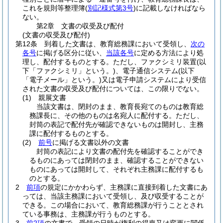
これを規則等整理簿
(
別記様式第3号
)
に記載しなければなら
ない。
第2章
文書の収受及び配付
(文書の収受及び配付)
第12条
到着した文書は、教育総務課において受領し、
次の
各号
に掲げる区分に従い、
当該各号
に定める方法により処
理し、配付するものとする。
ただし、ファクシミリ装置
(以
下「ファクシミリ」という。)
、電子通信システム
(以下
「電子メール」という。)
又は電子申請システムにより受信
された文書の収受及び配付については、この限りでない。
(1)
親展文書
当該文書は、閉封のまま、教育長宛てのものは教育総
務課長に、その他のものは名宛人に配付する。ただし、
封筒の表記で配付先が確認できないものは開封し、主務
課に配付するものとする。
(2)
前号
に掲げる文書以外の文書
封筒の表記により文書の配付先を確認することができ
るものにあっては閉封のまま、確認することができない
ものにあっては開封して、それぞれ主務課に配付するも
のとする。
2
前項
の規定にかかわらず、主務課に直接到着した文書にあ
っては、当該主務課において受領し、及び収受することが
できる。
この場合において、教育総務課が行うこととされ
ている事務は、主務課が行うものとする。