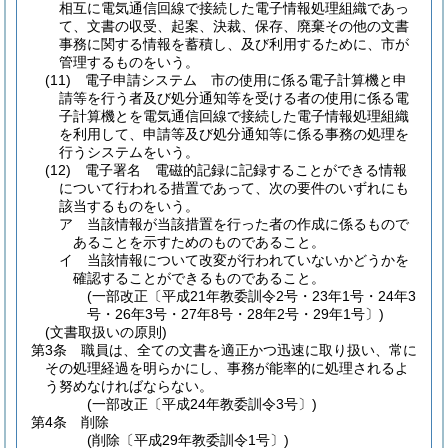
相互に電気通信回線で接続した電子情報処理組織であっ
て、文書の収受、起案、決裁、保存、廃棄その他の文書
事務に関する情報を蓄積し、及び利用するために、市が
管理するものをいう。
(11)
電子申請システム 市の使用に係る電子計算機と申
請等を行う者及び処分通知等を受ける者の使用に係る電
子計算機とを電気通信回線で接続した電子情報処理組織
を利用して、申請等及び処分通知等に係る事務の処理を
行うシステムをいう。
(12)
電子署名 電磁的記録に記録することができる情報
について行われる措置であって、次の要件のいずれにも
該当するものをいう。
ア
当該情報が当該措置を行った者の作成に係るもので
あることを示すためのものであること。
イ
当該情報について改変が行われていないかどうかを
確認することができるものであること。
(一部改正〔平成21年教委訓令2号・23年1号・24年3
号・26年3号・27年8号・28年2号・29年1号〕)
(文書取扱いの原則)
第3条
職員は、全ての文書を適正かつ迅速に取り扱い、常に
その処理経過を明らかにし、事務が能率的に処理されるよ
う努めなければならない。
(一部改正〔平成24年教委訓令3号〕)
第4条
削除
(削除〔平成29年教委訓令1号〕)