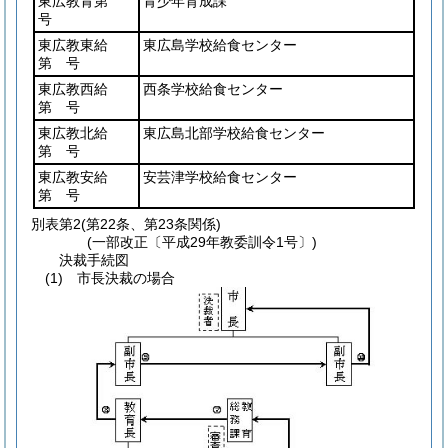
東広教青第
青少年育成課
号
東広教東給
東広島学校給食センター
第 号
東広教西給
西条学校給食センター
第 号
東広教北給
東広島北部学校給食センター
第 号
東広教安給
安芸津学校給食センター
第 号
別表第2
(第22条、第23条関係)
(一部改正〔平成29年教委訓令1号〕)
決裁手続図
(1) 市長決裁の場合