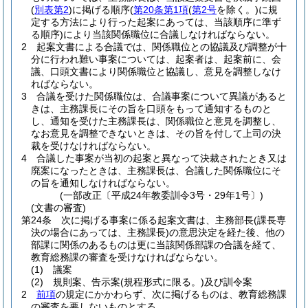
(
別表第2
)
に掲げる順序
(
第20条第1項
(
第2号
を除く。)
に規
定する方法により行った起案にあっては、当該順序に準ず
る順序)
により当該関係職位に合議しなければならない。
2
起案文書による合議では、関係職位との協議及び調整が十
分に行われ難い事案については、起案者は、起案前に、会
議、口頭文書により関係職位と協議し、意見を調整しなけ
ればならない。
3
合議を受けた関係職位は、合議事案について異議があると
きは、主務課長にその旨を口頭をもって通知するものと
し、通知を受けた主務課長は、関係職位と意見を調整し、
なお意見を調整できないときは、その旨を付して上司の決
裁を受けなければならない。
4
合議した事案が当初の起案と異なって決裁されたとき又は
廃案になったときは、主務課長は、合議した関係職位にそ
の旨を通知しなければならない。
(一部改正〔平成24年教委訓令3号・29年1号〕)
(文書の審査)
第24条
次に掲げる事案に係る起案文書は、主務部長
(課長専
決の場合にあっては、主務課長)
の意思決定を経た後、他の
部課に関係のあるものは更に当該関係部課の合議を経て、
教育総務課の審査を受けなければならない。
(1)
議案
(2)
規則案、告示案
(規程形式に限る。)
及び訓令案
2
前項
の規定にかかわらず、次に掲げるものは、教育総務課
の審査を要しないものとする。