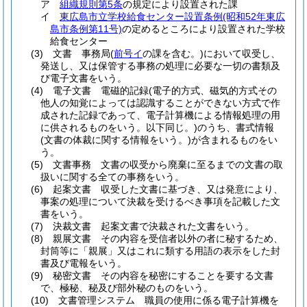
ア
組織規則第5条
の規定により設置された課
イ
東広島市立学校給食センター設置条例
(昭和52年東広
島市条例第11号)
の定めるところにより設置された学校
給食センター
(3)
文書 事務局
(
前号イ
の課を含む。)
において収受し、
発送し、又は保管する事務の処理に必要な一切の書類及
び電子文書をいう。
(4)
電子文書 電磁的記録
(電子的方式、磁気的方式その
他人の知覚によっては認識することができない方式で作
成された記録であって、電子計算機による情報処理の用
に供されるものをいう。以下同じ。)
のうち、書式情報
(文書の体裁に関する情報をいう。)
が含まれるものをい
う。
(5)
文書事務 文書の収受から廃棄に至るまでの文書の取
扱いに関する全ての事務をいう。
(6)
起案文書 収受した文書に基づき、又は発意により、
事案の処理について決裁を受けるべき事項を記載した文
書をいう。
(7)
決裁文書 起案文書で決裁された文書をいう。
(8)
親展文書 その内容を受信者以外の者に秘するため、
封筒等に「親展」又はこれに類する用語の表示をした封
書及び電報をいう。
(9)
秘密文書 その内容を秘密にすることを要する文書
で、極秘、秘及び部外秘のものをいう。
(10)
文書管理システム 職員の使用に係る電子計算機を