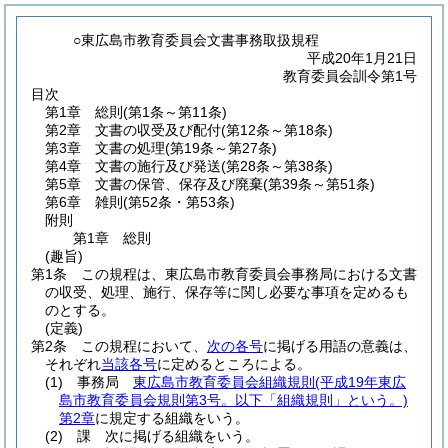
○東広島市教育委員会文書事務取扱規程
平成20年1月21日
教育委員会訓令第1号
目次
第1章
総則
(第1条～第11条)
第2章
文書の収受及び配付
(第12条～第18条)
第3章
文書の処理
(第19条～第27条)
第4章
文書の施行及び発送
(第28条～第38条)
第5章
文書の保管、保存及び廃棄
(第39条～第51条)
第6章
雑則
(第52条・第53条)
附則
第1章
総則
(趣旨)
第1条
この規程は、東広島市教育委員会事務局における文書
の収受、処理、施行、保存等に関し必要な事項を定めるも
のとする。
(定義)
第2条
この規程において、
次の各号
に掲げる用語の意義は、
それぞれ
当該各号
に定めるところによる。
(1)
事務局
東広島市教育委員会組織規則
(平成19年東広
島市教育委員会規則第3号。以下「組織規則」という。)
第2章
に規定する組織をいう。
(2)
課 次に掲げる組織をいう。