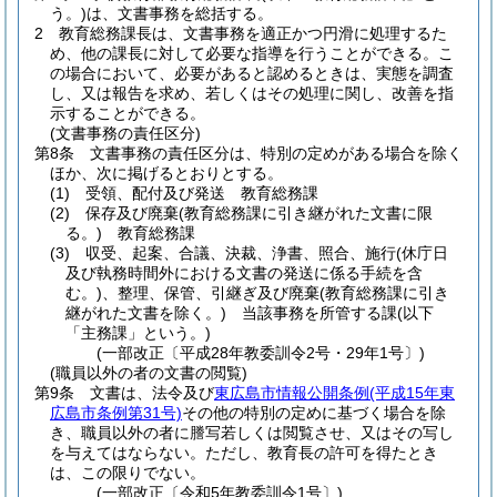
う。)
は、文書事務を総括する。
2
教育総務課長は、文書事務を適正かつ円滑に処理するた
め、他の課長に対して必要な指導を行うことができる。
こ
の場合において、必要があると認めるときは、実態を調査
し、又は報告を求め、若しくはその処理に関し、改善を指
示することができる。
(文書事務の責任区分)
第8条
文書事務の責任区分は、特別の定めがある場合を除く
ほか、次に掲げるとおりとする。
(1)
受領、配付及び発送 教育総務課
(2)
保存及び廃棄
(教育総務課に引き継がれた文書に限
る。)
教育総務課
(3)
収受、起案、合議、決裁、浄書、照合、施行
(休庁日
及び執務時間外における文書の発送に係る手続を含
む。)
、整理、保管、引継ぎ及び廃棄
(教育総務課に引き
継がれた文書を除く。)
当該事務を所管する課
(以下
「主務課」という。)
(一部改正〔平成28年教委訓令2号・29年1号〕)
(職員以外の者の文書の閲覧)
第9条
文書は、法令及び
東広島市情報公開条例
(平成15年東
広島市条例第31号)
その他の特別の定めに基づく場合を除
き、職員以外の者に謄写若しくは閲覧させ、又はその写し
を与えてはならない。
ただし、教育長の許可を得たとき
は、この限りでない。
(一部改正〔令和5年教委訓令1号〕)