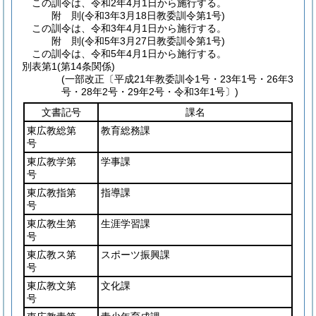
この訓令は、令和2年4月1日から施行する。
附
則
(令和3年3月18日
教委訓令第1号)
この訓令は、令和3年4月1日から施行する。
附
則
(令和5年3月27日
教委訓令第1号)
この訓令は、令和5年4月1日から施行する。
別表第1
(第14条関係)
(一部改正〔平成21年教委訓令1号・23年1号・26年3
号・28年2号・29年2号・令和3年1号〕)
文書記号
課名
東広教総第
教育総務課
号
東広教学第
学事課
号
東広教指第
指導課
号
東広教生第
生涯学習課
号
東広教ス第
スポーツ振興課
号
東広教文第
文化課
号