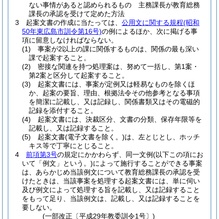
ない事情があると認められるもの 主務課長が教育総務
課長の承認を受けて定めた方法
3
起案文書の作成に当たっては、
公用文に関する規程
(昭和
50年東広島市訓令第16号)
の例によるほか、次に掲げる事
項に留意しなければならない。
(1)
事案が2以上の課に関係するものは、関係の最も深い
課で起案すること。
(2)
密接な関連を持つ処理案は、努めて一括し、第1案・
第2案と区分して起案すること。
(3)
起案文書には、事案が定例又は軽易なものを除くほ
か、起案の要旨、理由、根拠法令その他参考となる事項
を簡潔に記載し、又は記録し、関係書類又はその電磁的
記録を添付すること。
(4)
起案文書には、決裁区分、文書の分類、保存年限等を
記載し、又は記録すること。
(5)
起案文書
(電子文書を除く。)
は、左とじとし、ホッチ
キス等で丁寧にとじること。
4
前項第3号
の規定にかかわらず、同一文例
(以下この項にお
いて「例文」という。)
によって施行することができる事案
は、あらかじめ当該例文について教育総務課長の承認を受
けたときは、当該事案を処理する起案文書には、単に伺い
及び例文によって処理する旨を記載し、又は記録すること
をもって足り、当該例文は、記載し、又は記録することを
要しない。
(一部改正〔平成29年教委訓令1号〕)