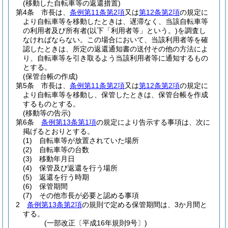
(移動した自転車等の返還措置)
第4条
市長は、
条例第11条第2項
又は
第12条第2項
の規定に
より自転車等を移動したときは、遅滞なく、当該自転車等
の利用者及び所有者
(以下「利用者等」という。)
を調査し
なければならない。
この場合において、当該利用者等を確
認したときは、所定の返還通知書の送付その他の方法によ
り、自転車等を引き取るよう当該利用者等に通知するもの
とする。
(保管台帳の作成)
第5条
市長は、
条例第11条第2項
又は
第12条第2項
の規定に
より自転車等を移動し、保管したときは、保管台帳を作成
するものとする。
(移動等の告示)
第6条
条例第13条第1項
の規定により告示する事項は、次に
掲げるとおりとする。
(1)
自転車等が放置されていた場所
(2)
自転車等の台数
(3)
移動年月日
(4)
保管及び返還を行う場所
(5)
返還を行う時期
(6)
保管期間
(7)
その他市長が必要と認める事項
2
条例第13条第2項
の規則で定める保管期間は、3か月間と
する。
(一部改正〔平成16年規則9号〕)