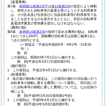
(返還事務)
第7条
条例第11条第2項
又は
第12条第2項
の規定により移動
し、保管された自転車等の返還を受けようとする利用者等
は、その氏名及び住所並びに当該自転車等の利用者等であ
ることを証するものを提示するとともに、所定の自転車等
返還請求書及び受領書を提出しなければならない。
(費用の額)
第8条
条例第14条第2項
の規則で定める費用の額は、自転車
1台につき1,650円、原動機付自転車又は自動二輪車1台に
つき2,200円とする。
(一部改正〔平成元年規則5号・9年2号・31年30
号〕)
附
則
この規則は、昭和63年7月1日から施行する。
附
則
(平成元年3月17日
規則第5号)
(施行期日)
1
この規則は、平成元年4月1日から施行する。
(経過措置)
2
改正後の第8条の規定は、この規則の施行の日以後に行う
自転車等の移動に要する費用について適用し、同日前に行
った自転車等の移動に要した費用については、なお従前の
例による。
附
則
(平成9年3月26日
規則第2号
抄)
1
この規則は、平成9年4月1日から施行する。
附
則
(平成16年3月8日
規則第9号)