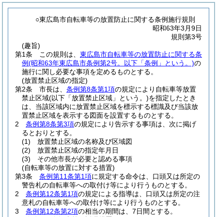
○東広島市自転車等の放置防止に関する条例施行規則
昭和63年3月9日
規則第3号
(趣旨)
第1条
この規則は、
東広島市自転車等の放置防止に関する条
例
(昭和63年東広島市条例第2号。以下「条例」という。)
の
施行に関し必要な事項を定めるものとする。
(放置禁止区域の指定)
第2条
市長は、
条例第8条第1項
の規定により自転車等放置
禁止区域
(以下「放置禁止区域」という。)
を指定したとき
は、当該区域内に放置禁止区域を標示する標識及び当該放
置禁止区域を表示する図面を設置するものとする。
2
条例第8条第3項
の規定により告示する事項は、次に掲げ
るとおりとする。
(1)
放置禁止区域の名称及び区域図
(2)
放置禁止区域の指定年月日
(3)
その他市長が必要と認める事項
(自転車等の放置に対する措置)
第3条
条例第11条第1項
に規定する命令は、口頭又は所定の
警告札の自転車等への取付け等により行うものとする。
2
条例第12条第1項
の規定による指導は、口頭又は所定の注
意札の自転車等への取付け等により行うものとする。
3
条例第12条第2項
の相当の期間は、7日間とする。