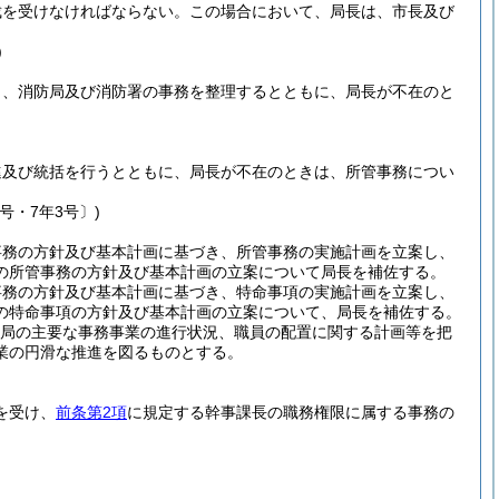
裁を受けなければならない。
この場合において、局長は、市長及び
)
し、消防局及び消防署の事務を整理するとともに、局長が不在のと
進及び統括を行うとともに、局長が不在のときは、所管事務につい
号・7年3号〕)
事務の方針及び基本計画に基づき、所管事務の実施計画を立案し、
の所管事務の方針及び基本計画の立案について局長を補佐する。
事務の方針及び基本計画に基づき、特命事項の実施計画を立案し、
の特命事項の方針及び基本計画の立案について、局長を補佐する。
局の主要な事務事業の進行状況、職員の配置に関する計画等を把
業の円滑な推進を図るものとする。
を受け、
前条第2項
に規定する幹事課長の職務権限に属する事務の