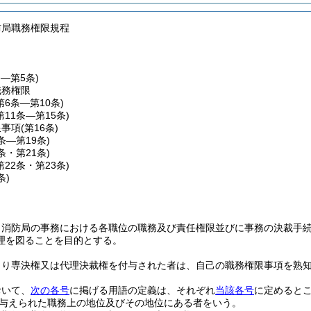
防局職務権限規程
条―第5条)
職務権限
第6条―第10条)
第11条―第15条)
限事項
(第16条)
7条―第19条)
0条・第21条)
第22条・第23条)
条)
、消防局の事務における各職位の職務及び責任権限並びに事務の決裁手
理を図ることを目的とする。
より専決権又は代理決裁権を付与された者は、自己の職務権限事項を熟
おいて、
次の各号
に掲げる用語の定義は、それぞれ
当該各号
に定めると
与えられた職務上の地位及びその地位にある者をいう。