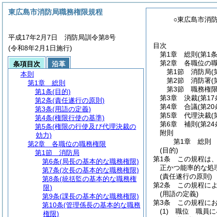
東広島市消防局職務権限規程
○東広島市消
平成17年2月7日 消防局訓令第8号
目次
(令和8年2月1日施行)
第1章
総則
(第1
第2章
各職位の
条項目次
沿革
第1節
消防局
(
本則
第2節
消防署
(
第1章
総則
第3節
職務権
第1条
(目的)
第3章
決裁
(第1
第2条
(責任遂行の原則)
第4章
合議
(第2
第3条
(用語の定義)
第5章
代理決裁
(
第4条
(権限行使の基準)
第6章
補則
(第24
第5条
(権限の行使及び代理決裁の
附則
効力)
第1章
総則
第2章
各職位の職務権限
(目的)
第1節
消防局
第1条
この規程は
第6条
(局長の基本的な職務権限)
正かつ能率的な処
第7条
(次長の基本的な職務権限)
(責任遂行の原則)
第8条
(統括監の基本的な職務権
第2条
この規程に
限)
(用語の定義)
第9条
(課長の基本的な職務権限)
第3条
この規程に
第10条
(管理係長の基本的な職務
(1)
職位 職員に
権限)