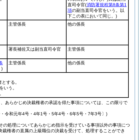
直司令官
(
消防署規程第8条第1
項
の副当直司令官をいう。以
下この表において同じ。)
主管係長
他の係長
署長補佐又は副当直司令官
主管係長
条
主管係長
他の係長
)
者とする。
をいう。
。
し、あらかじめ決裁権者の承認を得た事項については、この限りで
号・令和元年4号・4年1号・5年4号・6年5号・7年3号〕)
その処理についてあらかじめ指示を受けている事項以外の事項につ
決裁権者の直属の上級職位の決裁を受けて、処理することができ