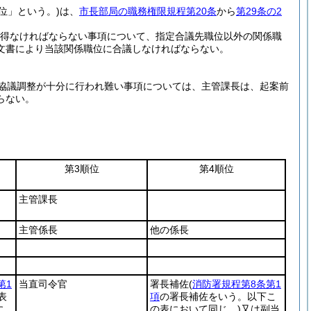
位」という。)
は、
市長部局の職務権限規程第20条
から
第29条の2
得なければならない事項について、指定合議先職位以外の関係職
文書により当該関係職位に合議しなければならない。
協議調整が十分に行われ難い事項については、主管課長は、起案前
らない。
第3順位
第4順位
主管課長
主管係長
他の係長
第1
当直司令官
署長補佐
(
消防署規程第8条第1
表
項
の署長補佐をいう。以下こ
に
の表において同じ。)
又は副当