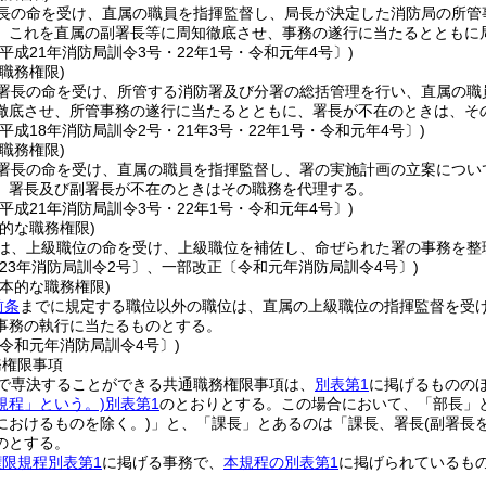
長の命を受け、直属の職員を指揮監督し、局長が決定した消防局の所管
、これを直属の副署長等に周知徹底させ、事務の遂行に当たるとともに
平成21年消防局訓令3号・22年1号・令和元年4号〕)
職務権限)
署長の命を受け、所管する消防署及び分署の総括管理を行い、直属の職
徹底させ、所管事務の遂行に当たるとともに、署長が不在のときは、そ
平成18年消防局訓令2号・21年3号・22年1号・令和元年4号〕)
職務権限)
署長の命を受け、直属の職員を指揮監督し、署の実施計画の立案につい
、署長及び副署長が不在のときはその職務を代理する。
平成21年消防局訓令3号・22年1号・令和元年4号〕)
的な職務権限)
は、上級職位の命を受け、上級職位を補佐し、命ぜられた署の事務を整
成23年消防局訓令2号〕、一部改正〔令和元年消防局訓令4号〕)
本的な職務権限)
前条
までに規定する職位以外の職位は、直属の上級職位の指揮監督を受
事務の執行に当たるものとする。
〔令和元年消防局訓令4号〕)
務権限事項
で専決することができる共通職務権限事項は、
別表第1
に掲げるものの
規程」という。)
別表第1
のとおりとする。
この場合において、「部長」
におけるものを除く。)
」と、「課長」とあるのは「課長、署長
(副署長
のとする。
限規程別表第1
に掲げる事務で、
本規程の別表第1
に掲げられているも