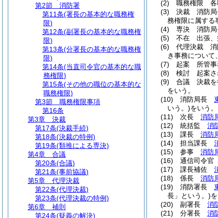
(2)
職務権限 各
第2節
消防署
(3)
決裁 消防局
第11条
(署長の基本的な職務権
務権限に属する
限)
(4)
専決 消防局
第12条
(副署長の基本的な職務権
(5)
不在 出張、
限)
(6)
代理決裁 消
第13条
(分署長の基本的な職務権
き事務について
限)
(7)
起案 所管事
第14条
(当直司令官の基本的な職
(8)
検討 起案さ
務権限)
(9)
合議 決裁を
第15条
(その他の職位の基本的な
をいう。
職務権限)
(10)
消防局長
第3節
職務権限事項
いう。)
をいう。
第16条
(11)
次長
消防
第3章
決裁
(12)
統括監
消
第17条
(決裁手続)
(13)
課長
消防
第18条
(決裁の特例)
(14)
担当課長
第19条
(類推による専決)
(15)
参事
消防
第4章
合議
(16)
通信司令
第20条
(合議)
(17)
課長補佐
第21条
(事前協議)
(18)
係長
消防
第5章
代理決裁
(19)
消防署長
第22条
(代理決裁)
長」という。)
を
第23条
(代理決裁の特例)
(20)
副署長
消
第6章
補則
(21)
分署長
消
第24条
(疑義の解決)