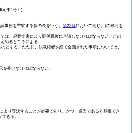
和元年4号〕)
当該事務を主管する係の長をいう。
第22条
において同じ。)
の検討を
いては、起案文書により関係職位に合議しなければならない。
この
に定めるところによる。
ものとする。
ただし、決裁権者を経て合議された事項については、
示を受けなければならない。
により専決することが必要であり、かつ、適当であると類推でき
ができる。