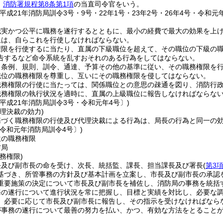
官
消防署規程第8条第1項
の当直司令官をいう。
平成21年消防局訓令3号・9号・22年1号・23年2号・26年4号・令和元年
誠実かつ公平に職務を遂行するとともに、最小の経費で最大の効果を上
限は、自らこれを行使しなければならない。
権限を行使するに当たり、直属の下級職位を超えて、その職位の下級の
告するなど命令系統を乱すおそれのある行為をしてはならない。
、条例、規則、訓令、通達、予算その他の基準に従い、その職務権限を
職位の職務権限を尊重し、互いにその職務権限を侵してはならない。
職務権限の行使に当たっては、関係職位との意思の疎通を図り、消防行
職務権限の執行状況を適時に、直属の上級職位に報告しなければならな
平成21年消防局訓令3号・令和元年4号〕)
理決裁の効力)
基づく職務権限の行使及び代理決裁による行為は、局長の行為と同一の
〔令和元年消防局訓令4号〕)
位の職務権限
防局
務権限)
長及び副市長の命を受け、次長、統括監、課長、担当課長及び署長
(
第3
基づき、所管事務の方針及び基本計画を立案し、市長及び副市長の承認
重要施策の決定について市長及び副市長を補佐し、消防局の事務を統括
務の遂行について進行状況を常に把握し、目標と実績を対比し、必要な
、必要に応じて市長及び副市長に報告し、その指示を受けなければなら
が事務の遂行について最善の努力を払い、かつ、有効な方法をとること