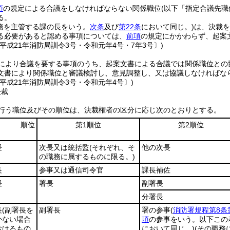
項
の規定による合議をしなければならない関係職位
(以下「指定合議先職
る。
務を主管する課の長をいう。
次条
及び
第22条
において同じ。)
は、決裁を
る必要があると認める事項については、
前項
の規定にかかわらず、起案
平成21年消防局訓令3号・令和元年4号・7年3号〕)
により合議を要する事項のうち、起案文書による合議では関係職位との
文書により関係職位と審議検討し、意見調整し、又は協議しなければな
平成21年消防局訓令3号・令和元年4号〕)
決裁
行う職位及びその順位は、決裁権者の区分に応じ次のとおりとする。
順位
第1順位
第2順位
長
次長又は統括監
(それぞれ、そ
他の次長
の職務に属するものに限る。)
長
参事又は通信司令官
課長補佐
長
署長
副署長
分署長
長
(副署長を
副署長
署の参事
(
消防署規程第8条
かない場合
項
の参事をいう。以下この
おけるもの
において同じ。)
(その職務