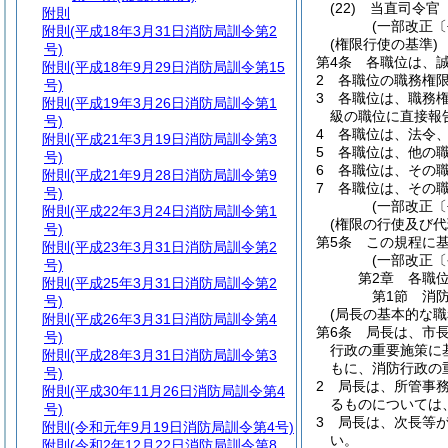
(22)
当直司令
附則
(一部改正〔
附則
(平成18年3月31日消防局訓令第2
(権限行使の基準)
号)
第4条
各職位は、
附則
(平成18年9月29日消防局訓令第15
2
各職位の職務権
号)
3
各職位は、職務
附則
(平成19年3月26日消防局訓令第1
級の職位に直接報
号)
4
各職位は、法令
附則
(平成21年3月19日消防局訓令第3
5
各職位は、他の
号)
6
各職位は、その
附則
(平成21年9月28日消防局訓令第9
7
各職位は、その
号)
(一部改正〔
附則
(平成22年3月24日消防局訓令第1
(権限の行使及び代
号)
第5条
この規程に
附則
(平成23年3月31日消防局訓令第2
(一部改正
号)
第2章
各職
附則
(平成25年3月31日消防局訓令第2
第1節
消
号)
(局長の基本的な職
附則
(平成26年3月31日消防局訓令第4
第6条
局長は、市
号)
行政の重要施策に
附則
(平成28年3月31日消防局訓令第3
もに、消防行政の
号)
2
局長は、所管事
附則
(平成30年11月26日消防局訓令第4
るものについては
号)
3
局長は、次長等
附則
(令和元年9月19日消防局訓令第4号)
い。
附則
(令和2年12月22日消防局訓令第8