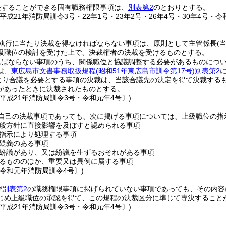
決することができる固有職務権限事項は、
別表第2
のとおりとする。
平成21年消防局訓令3号・22年1号・23年2号・26年4号・30年4号・令
執行に当たり決裁を得なければならない事項は、原則として主管係長
(
級職位の検討を受けた上で、決裁権者の決裁を受けるものとする。
ればならない事項のうち、関係職位と協議調整する必要があるものにつ
は、
東広島市文書事務取扱規程
(昭和51年東広島市訓令第17号)
別表第2
より合議を必要とする事項の決裁は、当該合議先の決定を得て決裁する
があったときに決裁されたものとする。
平成21年消防局訓令3号・令和元年4号〕)
自己の決裁事項であっても、次に掲げる事項については、上級職位の指
般方針に直接影響を及ぼすと認められる事項
指示により処理する事項
疑義のある事項
紛議があり、又は紛議を生ずるおそれがある事項
るもののほか、重要又は異例に属する事項
〔令和元年消防局訓令4号〕)
び
別表第2
の職務権限事項に掲げられていない事項であっても、その内容
じめ上級職位の承認を得て、この規程の決裁区分に準じて専決すること
平成21年消防局訓令3号・令和元年4号〕)