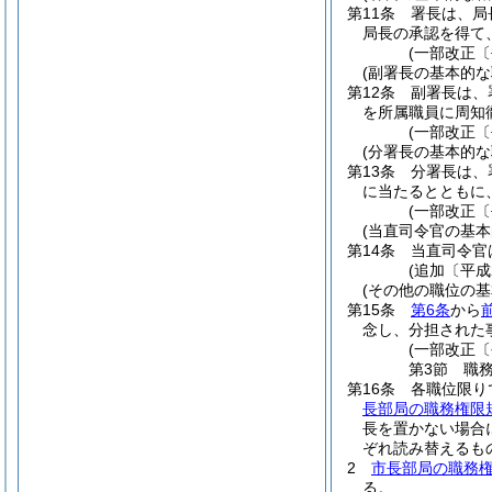
第11条
署長は、局
局長の承認を得て
(一部改正〔
(副署長の基本的な
第12条
副署長は、
を所属職員に周知
(一部改正〔
(分署長の基本的な
第13条
分署長は、
に当たるとともに
(一部改正〔
(当直司令官の基本
第14条
当直司令官
(追加〔平
(その他の職位の基
第15条
第6条
から
念し、分担された
(一部改正
第3節
職
第16条
各職位限り
長部局の職務権限
長を置かない場合
ぞれ読み替えるも
2
市長部局の職務権
る。