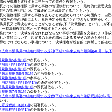
職位が職務を遂行するに当たっての責任と権限をいう。
長がその職務権限に属する事務の管理執行について、最終的に意思決定
事務の管理執行について最終的に意思決定することをいう。
長の職務権限に属する事務をあらかじめ認められている範囲内で、自己
病気その他の理由により、意思決定を得ることができない状態をいう。
防局長又は専決をすることができる者
(以下「決裁権者」という。)
が不
、一時決裁権者に代わって決裁することをいう。
務について、決裁を得なければならない事項の処理案を文書により作成
れた事項について、起案者の上級の職位にある者がその適否を検討し、
得なければならない事項について、決裁権者が総合的に判断して的確な
東広島市消防局の組織に関する規則
(平成17年東広島市規則第46号。以
局規則第5条第1項
の次長をいう。
防局規則第8条第1項
の統括監をいう。
局規則第6条第1項
の課長をいう。
消防局規則第8条第1項
の担当課長をいう。
局規則第8条第1項
の参事をいう。
官
消防局規則第8条第1項
の通信司令官をいう。
消防局規則第8条第1項
の課長補佐をいう。
局規則第7条第1項
の係長をいう。
東広島市消防署の組織に関する規程
(平成17年東広島市消防局訓令第7
いう。
防署規程第5条第1項
の副署長をいう。
防署規程第6条第1項
の分署長をいう。