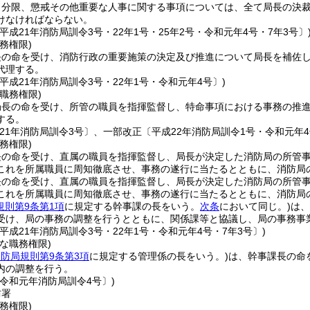
、分限、懲戒その他重要な人事に関する事項については、全て局長の決
けなければならない。
平成21年消防局訓令3号・22年1号・25年2号・令和元年4号・7年3号〕
務権限)
長の命を受け、消防行政の重要施策の決定及び推進について局長を補佐
代理する。
平成21年消防局訓令3号・22年1号・令和元年4号〕)
職務権限)
局長の命を受け、所管の職員を指揮監督し、特命事項における事務の推
する。
21年消防局訓令3号〕、一部改正〔平成22年消防局訓令1号・令和元年4
務権限)
長の命を受け、直属の職員を指揮監督し、局長が決定した消防局の所管
これを所属職員に周知徹底させ、事務の遂行に当たるとともに、消防局
長の命を受け、直属の職員を指揮監督し、局長が決定した消防局の所管
これを所属職員に周知徹底させ、事務の遂行に当たるとともに、消防局
規則第9条第1項
に規定する幹事課の長をいう。
次条
において同じ。)
は、
受け、局の事務の調整を行うとともに、関係課等と協議し、局の事務事
平成21年消防局訓令3号・22年1号・令和元年4号・7年3号〕)
な職務権限)
防局規則第9条第3項
に規定する管理係の長をいう。)
は、幹事課長の命
内の調整を行う。
〔令和元年消防局訓令4号〕)
防署
務権限)