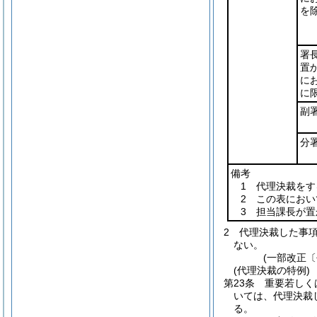
を
署
置
に
に
副
分
備考
1 代理決裁を
2 この表にお
3 担当課長が
2
代理決裁した事
ない。
(一部改正〔
(代理決裁の特例)
第23条
重要若しく
いては、代理決裁
る。