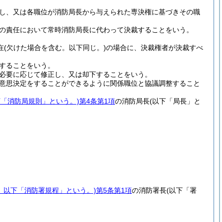
し、又は各職位が消防局長から与えられた専決権に基づきその職
の責任において常時消防局長に代わって決裁することをいう。
在
(欠けた場合を含む。以下同じ。)
の場合に、決裁権者が決裁すべ
することをいう。
必要に応じて修正し、又は却下することをいう。
意思決定をすることができるように関係職位と協議調整すること
下「消防局規則」という。)
第4条第1項
の消防局長
(以下「局長」と
号。以下「消防署規程」という。)
第5条第1項
の消防署長
(以下「署