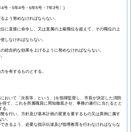
4号・5年4号・6年5号・7年3号〕)
げるよう努めなければならない。
職位に直接に命令し、又は直属の上級職位を超えて、その職位の上
行使しなければならない。
政の総合的な効果を上げるように努めなければならない。
い。
効力を有するものとする。
項
において「次長等」という。)
を指揮監督し、市長が決定した消防
を得て、これを所属職員に周知徹底させ、事務の遂行に当たるとと
する。
調整を行い、方針及び基本計画の変更を要するもの又は異例に属す
ない。
ができるよう、必要な指示伝達及び指導教育を行わなければならな