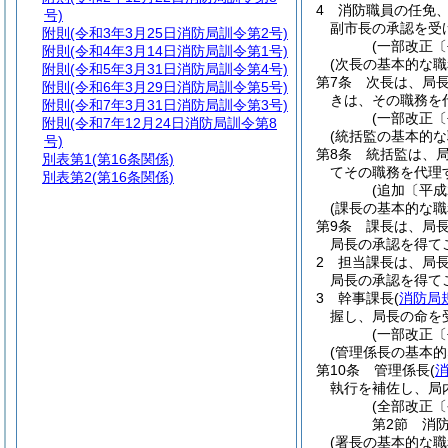
4
消防職員の任免
号)
副市長の承認を受
附則
(令和3年3月25日消防局訓令第2号)
(一部改正〔
附則
(令和4年3月14日消防局訓令第1号)
(次長の基本的な職
附則
(令和5年3月31日消防局訓令第4号)
第7条
次長は、局
附則
(令和6年3月29日消防局訓令第5号)
きは、その職務を
附則
(令和7年3月31日消防局訓令第3号)
(一部改正〔
附則
(令和7年12月24日消防局訓令第8
(統括監の基本的な
号)
第8条
統括監は、
別表第1
(第16条関係)
てその職務を代理
別表第2
(第16条関係)
(追加〔平成
(課長の基本的な職
第9条
課長は、局
局長の承認を得て
2
担当課長は、局
局長の承認を得て
3
幹事課長
(
消防局
握し、局長の命を
(一部改正〔
(管理係長の基本的
第10条
管理係長
(
消
執行を補佐し、局
(全部改正
第2節
消
(署長の基本的な職