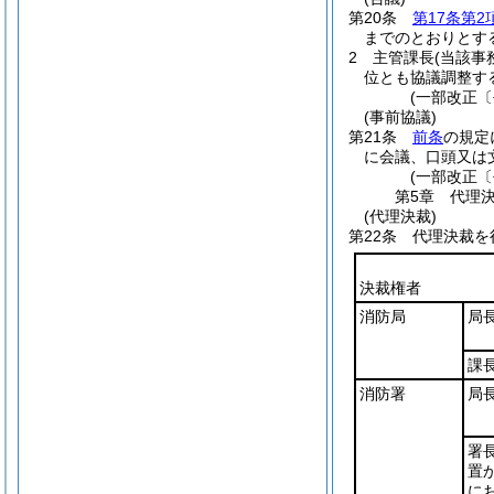
第20条
第17条第2
までのとおりとす
2
主管課長
(当該事
位とも協議調整す
(一部改正〔
(事前協議)
第21条
前条
の規定
に会議、口頭又は
(一部改正〔
第5章
代理
(代理決裁)
第22条
代理決裁を
決裁権者
消防局
局
課
消防署
局
署
置
に