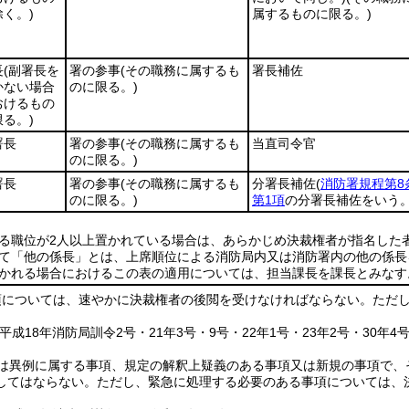
除く。)
属するものに限る。)
長
(副署長を
署の参事
(その職務に属するも
署長補佐
かない場合
のに限る。)
おけるもの
限る。)
署長
署の参事
(その職務に属するも
当直司令官
のに限る。)
署長
署の参事
(その職務に属するも
分署長補佐
(
消防署規程第8
のに限る。)
第1項
の分署長補佐をいう。
する職位が2人以上置かれている場合は、あらかじめ決裁権者が指名した
いて「他の係長」とは、上席順位による消防局内又は消防署内の他の係長
置かれる場合におけるこの表の適用については、担当課長を課長とみなす
項については、速やかに決裁権者の後閲を受けなければならない。
ただ
平成18年消防局訓令2号・21年3号・9号・22年1号・23年2号・30年4
は異例に属する事項、規定の解釈上疑義のある事項又は新規の事項で、
してはならない。
ただし、緊急に処理する必要のある事項については、