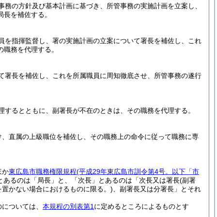
事務の方針及び基本計画に基づき、所管事務の実施計画を立案し、
局長を補佐する。
員を指揮監督し、署の実施計画の立案について署長を補佐し、これ
の職務を代理する。
て署長を補佐し、これを所属職員に周知徹底させ、所管事務の遂行
理するとともに、副署長が不在のときは、その職務を代理する。
け、直属の上級職位を補佐し、その職務上の命令に従って職務に専
ほか
東広島市職務権限規程
(平成29年東広島市訓令第4号。以下「市
とあるのは「局長」と、「次長」とあるのは「次長又は署長
(副署
を置かない場合におけるものに限る。)
、副署長又は分署長」とそれ
のについては、
本規程の別表第1
に定めるところによるものとす