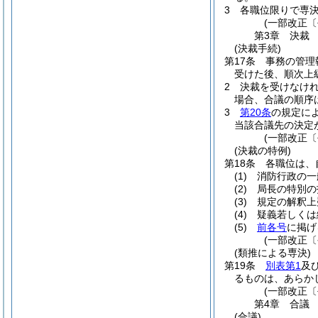
3
各職位限りで専
(一部改正〔
第3章
決裁
(決裁手続)
第17条
事務の管理
受けた後、順次上
2
決裁を受けなけ
場合、合議の順序
3
第20条
の規定に
当該合議先の決定
(一部改正〔
(決裁の特例)
第18条
各職位は、
(1)
消防行政の一
(2)
局長の特別の
(3)
規定の解釈上
(4)
疑義若しくは
(5)
前各号
に掲げ
(一部改正
(類推による専決)
第19条
別表第1
及
るものは、あらか
(一部改正〔
第4章
合議
(合議)