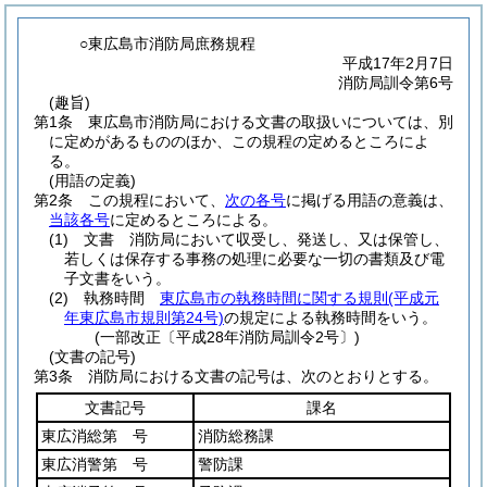
○東広島市消防局庶務規程
平成17年2月7日
消防局訓令第6号
(趣旨)
第1条
東広島市消防局における文書の取扱いについては、別
に定めがあるもののほか、この規程の定めるところによ
る。
(用語の定義)
第2条
この規程において、
次の各号
に掲げる用語の意義は、
当該各号
に定めるところによる。
(1)
文書 消防局において収受し、発送し、又は保管し、
若しくは保存する事務の処理に必要な一切の書類及び電
子文書をいう。
(2)
執務時間
東広島市の執務時間に関する規則
(平成元
年東広島市規則第24号)
の規定による執務時間をいう。
(一部改正〔平成28年消防局訓令2号〕)
(文書の記号)
第3条
消防局における文書の記号は、次のとおりとする。
文書記号
課名
東広消総第 号
消防総務課
東広消警第 号
警防課