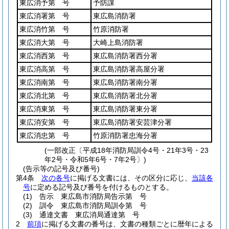
東広消予第 号
予防課
東広消署第 号
東広島消防署
東広消竹第 号
竹原消防署
東広消大第 号
大崎上島消防署
東広消西第 号
東広島消防署西分署
東広消高第 号
東広島消防署高屋分署
東広消南第 号
東広島消防署南分署
東広消北第 号
東広島消防署北分署
東広消東第 号
東広島消防署東分署
東広消安第 号
東広島消防署安芸津分署
東広消忠第 号
竹原消防署忠海分署
(一部改正〔平成18年消防局訓令4号・21年3号・23
年2号・令和5年6号・7年2号〕)
(告示等の記号及び番号)
第4条
次の各号
に掲げる文書には、その区分に応じ、
当該各
号
に定める記号及び番号を付けるものとする。
(1)
告示 東広島市消防局告示第 号
(2)
訓令 東広島市消防局訓令第 号
(3)
通達文書 東広消局通達第 号
2
前項
に掲げる文書の番号は、文書の種類ごとに暦年による