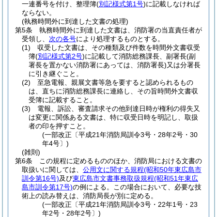
一連番号を付け、整理簿
(
別記様式第1号
)
に記載しなければ
ならない。
(執務時間外に到達した文書の処理)
第5条
執務時間外に到達した文書は、消防署の当直責任者が
受領し、
次の各号
により処理するものとする。
(1)
収受した文書は、その種類及び件数を時間外文書収受
簿
(
別記様式第2号
)
に記載して消防総務課長、副署長
(副
署長を置かない消防署にあっては、消防署長)
又は分署長
に引き継ぐこと。
(2)
至急電報、親展文書等急を要すると認められるもの
は、直ちに消防総務課長に連絡し、その旨時間外文書収
受簿に記載すること。
(3)
電報、訴訟、審査請求その他到達日時が権利の得失又
は変更に関係ある文書は、特に収受日時を明記し、取扱
者の印を押すこと。
(一部改正〔平成21年消防局訓令3号・28年2号・30
年4号〕)
(雑則)
第6条
この規程に定めるもののほか、消防局における文書の
取扱いに関しては、
公用文に関する規程
(昭和50年東広島市
訓令第16号)
及び
東広島市文書事務取扱規程
(昭和51年東広
島市訓令第17号)
の例による。
この場合において、必要な技
術上の読み替えは、消防局長が別に定める。
(一部改正〔平成21年消防局訓令3号・22年1号・23
年2号・28年2号〕)