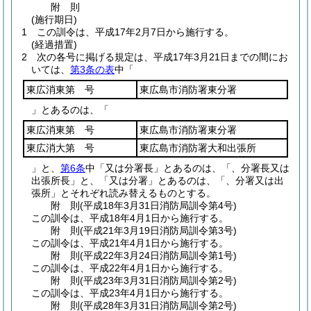
附
則
(施行期日)
1
この訓令は、平成17年2月7日から施行する。
(経過措置)
2
次の各号に掲げる規定は、平成17年3月21日までの間にお
いては、
第3条の表
中「
東広消東第 号
東広島市消防署東分署
」とあるのは、「
東広消東第 号
東広島市消防署東分署
東広消大第 号
東広島市消防署大和出張所
」と、
第6条
中「又は分署長」とあるのは、「、分署長又は
出張所長」と、「又は分署」とあるのは、「、分署又は出
張所」とそれぞれ読み替えるものとする。
附
則
(平成18年3月31日
消防局訓令第4号)
この訓令は、平成18年4月1日から施行する。
附
則
(平成21年3月19日
消防局訓令第3号)
この訓令は、平成21年4月1日から施行する。
附
則
(平成22年3月24日
消防局訓令第1号)
この訓令は、平成22年4月1日から施行する。
附
則
(平成23年3月31日
消防局訓令第2号)
この訓令は、平成23年4月1日から施行する。
附
則
(平成28年3月31日
消防局訓令第2号)