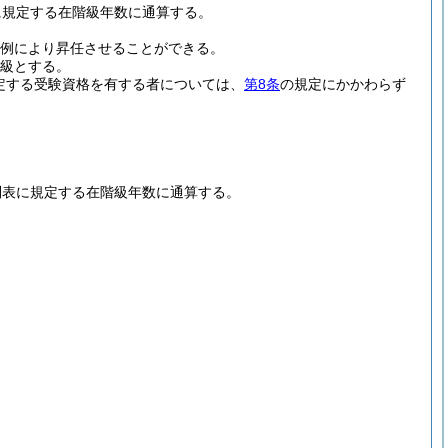
に規定する在階級年数に通算する。
例により昇任させることができる。
級とする。
定する受験資格を有する者については、
第8条
の規定にかかわらず
別表に規定する在階級年数に通算する。