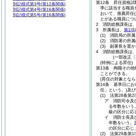
第12条
昇任資格試
別記様式第3号
(第12条関係)
準に該当する職員
別記様式第4号
(第16条関係)
おいて、推薦昇任
(
別記様式第5号
(第16条関係)
とがある職員につ
2
消防総務課長は
3
所属長は、
第1項
(1)
消防局の所属
(2)
消防署の所属
(3)
副署長を置か
4
消防総務課長は
(一部改正〔
(特例による昇任)
第13条
殉職その他
ことができる。
(昇任の対象となら
第14条
基準日にお
任」という。)
及び
(1)
法第28条第
ア
消防司令及
る年数をいう
級の区分に応
イ
消防士長及
年数をいう。
の区分に応じ
(2)
法第29条第