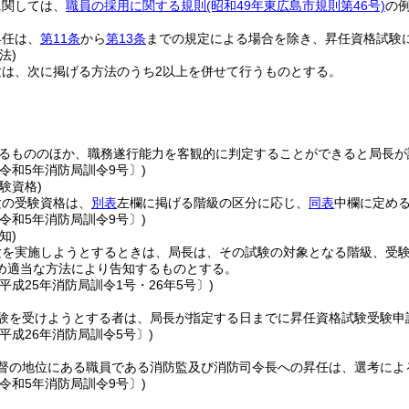
に関しては、
職員の採用に関する規則
(昭和49年東広島市規則第46号)
の
昇任は、
第11条
から
第13条
までの規定による場合を除き、昇任資格試験
法)
験は、次に掲げる方法のうち2以上を併せて行うものとする。
るもののほか、職務遂行能力を客観的に判定することができると局長が
令和5年消防局訓令9号〕)
験資格)
験の受験資格は、
別表
左欄に掲げる階級の区分に応じ、
同表
中欄に定め
令和5年消防局訓令9号〕)
知)
験を実施しようとするときは、局長は、その試験の対象となる階級、受
め適当な方法により告知するものとする。
平成25年消防局訓令1号・26年5号〕)
験を受けようとする者は、局長が指定する日までに昇任資格試験受験申
平成26年消防局訓令5号〕)
督の地位にある職員である消防監及び消防司令長への昇任は、選考によ
令和5年消防局訓令9号〕)