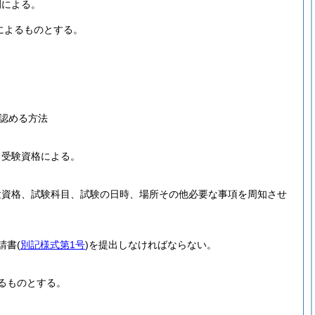
例による。
によるものとする。
認める方法
る受験資格による。
験資格、試験科目、試験の日時、場所その他必要な事項を周知させ
請書
(
別記様式第1号
)
を提出しなければならない。
るものとする。