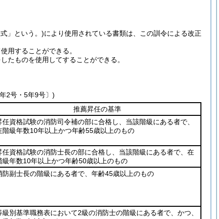
式」という。)
により使用されている書類は、この訓令による改正
て使用することができる。
をしたものを使用してすることができる。
2号・5年9号〕)
推薦昇任の基準
昇任資格試験の消防司令補の部に合格し、当該階級にある者で、
在階級年数10年以上かつ年齢55歳以上のもの
昇任資格試験の消防士長の部に合格し、当該階級にある者で、在
階級年数10年以上かつ年齢50歳以上のもの
消防副士長の階級にある者で、年齢45歳以上のもの
等級別基準職務表において2級の消防士の階級にある者で、かつ、