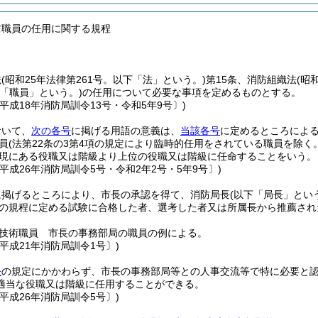
防職員の任用に関する規程
法
(昭和25年法律第261号。以下「法」という。)
第15条、消防組織法
(昭
下「職員」という。)
の任用について必要な事項を定めるものとする。
平成18年消防局訓令13号・令和5年9号〕)
おいて、
次の各号
に掲げる用語の意義は、
当該各号
に定めるところによ
員
(法第22条の3第4項の規定により臨時的任用をされている職員を除く
現にある役職又は階級より上位の役職又は階級に任命することをいう。
平成26年消防局訓令5号・令和2年2号・5年9号〕)
に掲げるところにより、市長の承認を得て、消防局長
(以下「局長」とい
の規程に定める試験に合格した者、選考した者又は所属長から推薦され
技術職員 市長の事務部局の職員の例による。
平成21年消防局訓令1号〕)
条
の規定にかかわらず、市長の事務部局等との人事交流等で特に必要と
適当な役職又は階級に任用することができる。
平成26年消防局訓令5号〕)