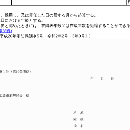
は、採用し、又は昇任した日の属する月から起算する。
準日における年齢とする。
必要と認めたときには、在階級年数又は在級年数を短縮することができ
0条関係)
平成26年消防局訓令5号・令和2年2号・3年9号〕)