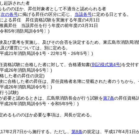
し起訴された者
るもののほか、昇任対象者として不適当と認められる者
、
次の各号
に掲げる昇任の区分に応じ、
当該各号
に定める日とする。
による昇任 昇任資格試験を実施する年度の4月1日
推薦昇任 当該昇任を行う年度の前年度の3月31日
令和5年消防局訓令9号〕)
験及び選考を実施し、及びその合否を決定するため、東広島市消防局消
織及び運営については、別に定める。
平成21年消防局訓令1号・22年1号・26年5号〕)
任資格試験に合格した者に対して、合格通知書
(
別記様式第4号
)
を交付す
平成26年消防局訓令5号〕)
格した者の昇任の決定)
験に合格した者の昇任は、昇任資格者名簿に登載された者のうちから、
平成26年消防局訓令5号〕)
行う試験)
が必要と認めるときは、広島県消防長会が行う試験を
第7条
の昇任資格
平成26年消防局訓令5号・令和5年9号〕)
定めるもののほか必要な事項は、局長が定める。
17年2月7日から施行する。
ただし、
第8条
の規定は、平成17年4月1日