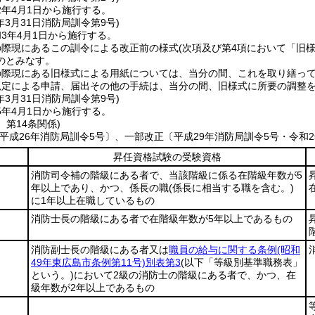
2年4月1日から施行する。
年3月31日
消防局訓令第9号)
3年4月1日から施行する。
の際現にあるこの訓令による改正前の様式
(次項及び第4項において「旧様
のとみなす。
の際現にある旧様式による用紙については、当分の間、これを取り繕っ
規定による申請、届出その他の手続は、当分の間、旧様式に所要の調整
年3月31日
消防局訓令第9号)
5年4月1日から施行する。
、第14条関係)
平成26年消防局訓令5号〕、一部改正〔平成29年消防局訓令5号・令和2年
昇任資格試験の受験資格
消防司令補の階級にある者で、当該階級に係る在階級年数が5
年以上であり、かつ、係長の職
(係長に相当する職を含む。)
に1年以上在職しているもの
消防士長の階級にある者で在階級年数が5年以上であるもの
消防副士長の階級にある者又は
職員の給与に関する条例
(昭和
49年東広島市条例第11号)
別表第3
(以下「等級別基準職務表」
という。)
において2級の消防士の階級にある者で、かつ、在
級年数が2年以上であるもの