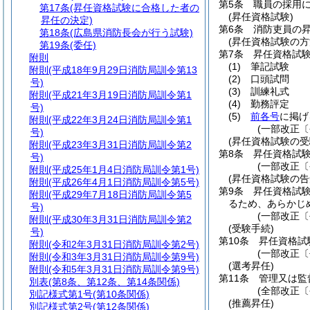
第5条
職員の採用
第17条
(昇任資格試験に合格した者の
(昇任資格試験)
昇任の決定)
第6条
消防吏員の
第18条
(広島県消防長会が行う試験)
(昇任資格試験の方
第19条
(委任)
第7条
昇任資格試
附則
(1)
筆記試験
附則
(平成18年9月29日消防局訓令第13
(2)
口頭試問
号)
(3)
訓練礼式
附則
(平成21年3月19日消防局訓令第1
(4)
勤務評定
号)
(5)
前各号
に掲げ
附則
(平成22年3月24日消防局訓令第1
(一部改正〔
号)
(昇任資格試験の受
附則
(平成23年3月31日消防局訓令第2
第8条
昇任資格試
号)
(一部改正〔
附則
(平成25年1月4日消防局訓令第1号)
(昇任資格試験の告
附則
(平成26年4月1日消防局訓令第5号)
第9条
昇任資格試
附則
(平成29年7月18日消防局訓令第5
るため、あらかじ
号)
(一部改正〔
附則
(平成30年3月31日消防局訓令第2
(受験手続)
号)
第10条
昇任資格試
附則
(令和2年3月31日消防局訓令第2号)
(一部改正〔
附則
(令和3年3月31日消防局訓令第9号)
(選考昇任)
附則
(令和5年3月31日消防局訓令第9号)
第11条
管理又は監
別表
(第8条、第12条、第14条関係)
(全部改正〔
別記様式第1号
(第10条関係)
(推薦昇任)
別記様式第2号
(第12条関係)