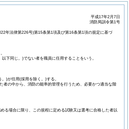
平成17年2月7日
消防局訓令第1号
和22年法律第226号)
第15条第1項及び第16条第1項の規定に基づ
る。
。以下同じ。)
でない者を職員に任用することをいう。
う。)
が任用
(採用を除く。)
する。
た者の中から、消防の能率的管理を行うため、必要かつ適当な階
認める場合に限り、この規程に定める試験又は選考に合格した者以