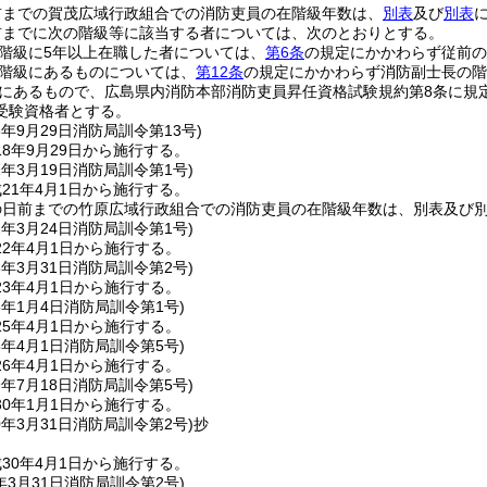
前までの賀茂広域行政組合での消防吏員の在階級年数は、
別表
及び
別表
前までに次の階級等に該当する者については、次のとおりとする。
階級に5年以上在職した者については、
第6条
の規定にかかわらず従前の
階級にあるものについては、
第12条
の規定にかかわらず消防副士長の階
にあるもので、広島県内消防本部消防吏員昇任資格試験規約第8条に規
受験資格者とする。
8年9月29日
消防局訓令第13号)
8年9月29日から施行する。
1年3月19日
消防局訓令第1号)
21年4月1日から施行する。
の日前までの竹原広域行政組合での消防吏員の在階級年数は、別表及び
2年3月24日
消防局訓令第1号)
2年4月1日から施行する。
3年3月31日
消防局訓令第2号)
3年4月1日から施行する。
5年1月4日
消防局訓令第1号)
5年4月1日から施行する。
6年4月1日
消防局訓令第5号)
6年4月1日から施行する。
9年7月18日
消防局訓令第5号)
0年1月1日から施行する。
0年3月31日
消防局訓令第2号)
抄
30年4月1日から施行する。
年3月31日
消防局訓令第2号)