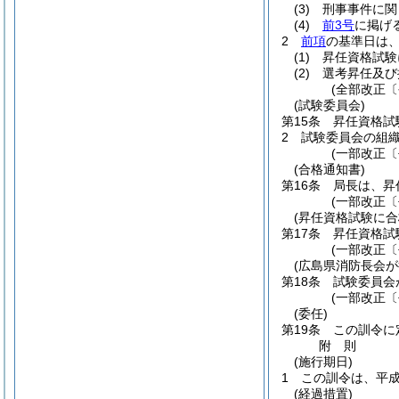
(3)
刑事事件に関
(4)
前3号
に掲げ
2
前項
の基準日は
(1)
昇任資格試験
(2)
選考昇任及び
(全部改正〔
(試験委員会)
第15条
昇任資格試
2
試験委員会の組
(一部改正〔
(合格通知書)
第16条
局長は、昇
(一部改正〔
(昇任資格試験に合
第17条
昇任資格試
(一部改正〔
(広島県消防長会が
第18条
試験委員会
(一部改正〔
(委任)
第19条
この訓令に
附
則
(施行期日)
1
この訓令は、平成
(経過措置)