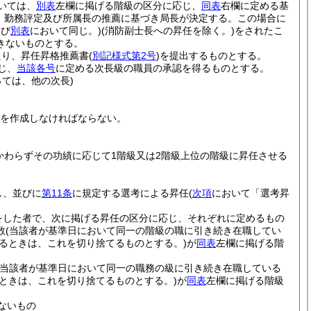
いては、
別表
左欄に掲げる階級の区分に応じ、
同表
右欄に定める基
、勤務評定及び所属長の推薦に基づき局長が決定する。
この場合に
及び
別表
において同じ。)
(消防副士長への昇任を除く。)
をされたこ
きないものとする。
たり、昇任昇格推薦書
(
別記様式第2号
)
を提出するものとする。
じ、
当該各号
に定める次長級の職員の承認を得るものとする。
ては、他の次長)
を作成しなければならない。
かわらずその功績に応じて1階級又は2階級上位の階級に昇任させる
し、並びに
第11条
に規定する選考による昇任
(
次項
において「選考昇
をした者で、次に掲げる昇任の区分に応じ、それぞれに定めるもの
数
(当該者が基準日において同一の階級の職に引き続き在職してい
あるときは、これを切り捨てるものとする。)
が
同表
左欄に掲げる階
(当該者が基準日において同一の職務の級に引き続き在職している
るときは、これを切り捨てるものとする。)
が
同表
左欄に掲げる階級
ないもの