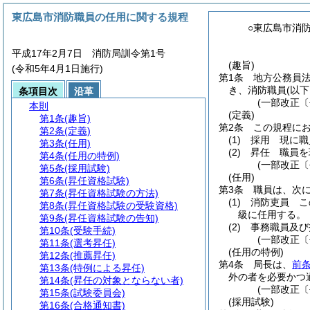
東広島市消防職員の任用に関する規程
○東広島市消
平成17年2月7日 消防局訓令第1号
(趣旨)
(令和5年4月1日施行)
第1条
地方公務員
き、消防職員
(以
条項目次
沿革
(一部改正〔
本則
(定義)
第1条
(趣旨)
第2条
この規程に
第2条
(定義)
(1)
採用 現に職
第3条
(任用)
(2)
昇任 職員を
第4条
(任用の特例)
(一部改正〔
第5条
(採用試験)
(任用)
第6条
(昇任資格試験)
第3条
職員は、次
第7条
(昇任資格試験の方法)
(1)
消防吏員 こ
第8条
(昇任資格試験の受験資格)
級に任用する。
第9条
(昇任資格試験の告知)
(2)
事務職員及び
第10条
(受験手続)
(一部改正〔
第11条
(選考昇任)
(任用の特例)
第12条
(推薦昇任)
第4条
局長は、
前
第13条
(特例による昇任)
外の者を必要かつ
第14条
(昇任の対象とならない者)
(一部改正〔
第15条
(試験委員会)
(採用試験)
第16条
(合格通知書)