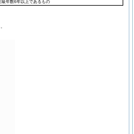
在級年数6年以上であるもの
る。