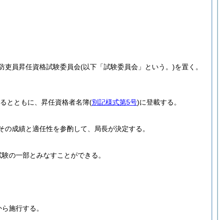
防吏員昇任資格試験委員会
(以下「試験委員会」という。)
を置く。
るとともに、昇任資格者名簿
(
別記様式第5号
)
に登載する。
その成績と適任性を参酌して、局長が決定する。
試験の一部とみなすことができる。
から施行する。