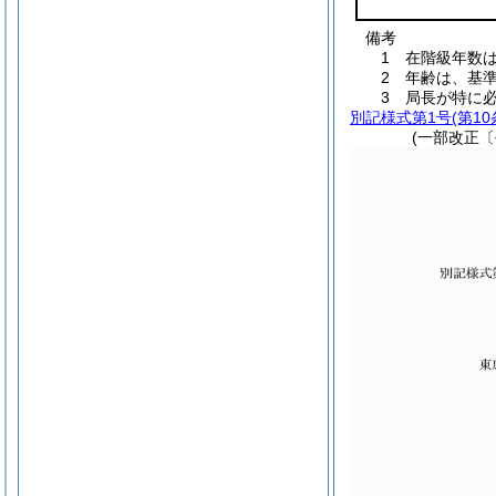
備考
1 在階級年数
2 年齢は、基
3 局長が特に
別記様式第1号
(第1
(一部改正〔