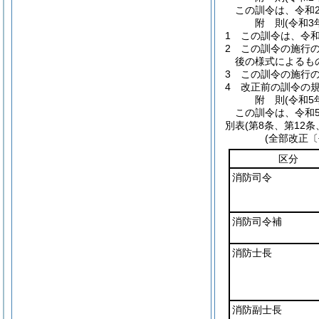
この訓令は、令和
附
則
(令和3
1
この訓令は、令和
2
この訓令の施行
後の様式によるも
3
この訓令の施行
4
改正前の訓令の
附
則
(令和5
この訓令は、令和
別表
(第8条、第12条
(全部改正〔
区分
消防司令
消防司令補
消防士長
消防副士長