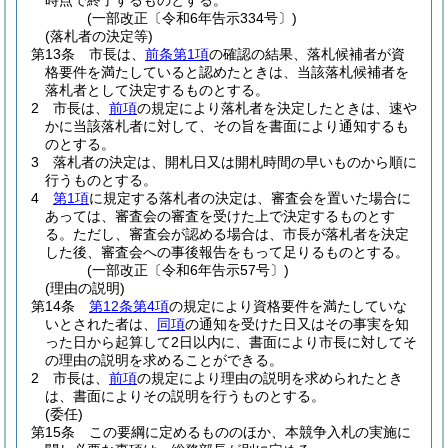
時点で終了するものとする。
(一部改正〔令和6年告示334号〕)
(落札者の決定等)
第13条
市長は、
前条第1項
の確認の結果、落札候補者が資
格要件を満たしていると認めたときは、当該落札候補者を
落札者として決定するものとする。
2
市長は、
前項
の規定により落札者を決定したときは、速や
かに当該落札者に対して、その旨を書面により通知するも
のとする。
3
落札者の決定は、開札日又は開札時間の早いものから順に
行うものとする。
4
第1項
に規定する落札者の決定は、審査会を置いた場合に
あっては、審査会の審査を受けた上で決定するものとす
る。
ただし、審査会が認める場合は、市長が落札者を決定
した後、審査会への事後報告をもって足りるものとする。
(一部改正〔令和6年告示57号〕)
(理由の説明)
第14条
第12条第4項
の規定により資格要件を満たしていな
いとされた者は、
同項
の通知を受けた日又はその事実を知
った日から起算して2日以内に、書面により市長に対してそ
の理由の説明を求めることができる。
2
市長は、
前項
の規定により理由の説明を求められたとき
は、書面によりその説明を行うものとする。
(委任)
第15条
この要綱に定めるもののほか、本競争入札の実施に