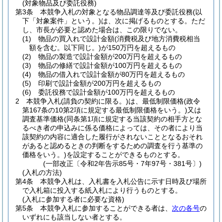
(対象物品及び委託役務)
第3条
本競争入札の対象となる物品調達等及び委託役務
(以
下「対象案件」という。)
は、次に掲げるものとする。
ただ
し、市長が必要と認めた場合は、この限りでない。
(1)
物品の買入れで設計金額
(消費税及び地方消費税相当
額を含む。以下同じ。)
が150万円を超えるもの
(2)
物品の製造で設計金額が200万円を超えるもの
(3)
物品の修繕で設計金額が100万円を超えるもの
(4)
物品の借入れで設計金額が80万円を超えるもの
(5)
印刷で設計金額が200万円を超えるもの
(6)
委託役務で設計金額が100万円を超えるもの
2
本競争入札
(請負の契約に限る。)
は、最低制限価格
(政令
第167条の10第2項に規定する最低制限価格をいう。)
又は
調査基準価格
(同条第1項に規定する当該契約の相手方とな
るべき者の申込みに係る価格によっては、その者により当
該契約の内容に適合した履行がされないこととなるおそれ
があると認めるときの判断をするための調査を行う基準の
価格をいう。)
を設定することができるものとする。
(一部改正〔令和2年告示85号・7年97号・381号〕)
(入札の方法)
第4条
本競争入札は、入札書を入札公告に示す日時及び場所
で入札箱に投入する紙入札により行うものとする。
(入札に参加する者に必要な資格)
第5条
本競争入札に参加することができる者は、
次の各号
の
いずれにも該当しない者とする。