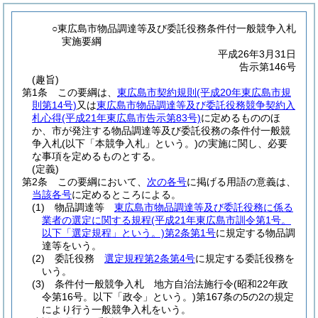
○東広島市物品調達等及び委託役務条件付一般競争入札
実施要綱
平成26年3月31日
告示第146号
(趣旨)
第1条
この要綱は、
東広島市契約規則
(平成20年東広島市規
則第14号)
又は
東広島市物品調達等及び委託役務競争契約入
札心得
(平成21年東広島市告示第83号)
に定めるもののほ
か、市が発注する物品調達等及び委託役務の条件付一般競
争入札
(以下「本競争入札」という。)
の実施に関し、必要
な事項を定めるものとする。
(定義)
第2条
この要綱において、
次の各号
に掲げる用語の意義は、
当該各号
に定めるところによる。
(1)
物品調達等
東広島市物品調達等及び委託役務に係る
業者の選定に関する規程
(平成21年東広島市訓令第1号。
以下「選定規程」という。)
第2条第1号
に規定する物品調
達等をいう。
(2)
委託役務
選定規程第2条第4号
に規定する委託役務を
いう。
(3)
条件付一般競争入札 地方自治法施行令
(昭和22年政
令第16号。以下「政令」という。)
第167条の5の2の規定
により行う一般競争入札をいう。