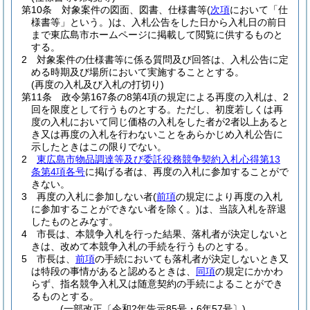
第10条
対象案件の図面、図書、仕様書等
(
次項
において「仕
様書等」という。)
は、入札公告をした日から入札日の前日
まで東広島市ホームページに掲載して閲覧に供するものと
する。
2
対象案件の仕様書等に係る質問及び回答は、入札公告に定
める時期及び場所において実施することとする。
(再度の入札及び入札の打切り)
第11条
政令第167条の8第4項の規定による再度の入札は、2
回を限度として行うものとする。
ただし、初度若しくは再
度の入札において同じ価格の入札をした者が2者以上あると
き又は再度の入札を行わないことをあらかじめ入札公告に
示したときはこの限りでない。
2
東広島市物品調達等及び委託役務競争契約入札心得第13
条第4項各号
に掲げる者は、再度の入札に参加することがで
きない。
3
再度の入札に参加しない者
(
前項
の規定により再度の入札
に参加することができない者を除く。)
は、当該入札を辞退
したものとみなす。
4
市長は、本競争入札を行った結果、落札者が決定しないと
きは、改めて本競争入札の手続を行うものとする。
5
市長は、
前項
の手続においても落札者が決定しないとき又
は特段の事情があると認めるときは、
同項
の規定にかかわ
らず、指名競争入札又は随意契約の手続によることができ
るものとする。
(一部改正〔令和2年告示85号・6年57号〕)