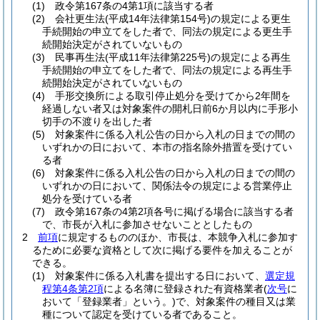
(1)
政令第167条の4第1項に該当する者
(2)
会社更生法
(平成14年法律第154号)
の規定による更生
手続開始の申立てをした者で、同法の規定による更生手
続開始決定がされていないもの
(3)
民事再生法
(平成11年法律第225号)
の規定による再生
手続開始の申立てをした者で、同法の規定による再生手
続開始決定がされていないもの
(4)
手形交換所による取引停止処分を受けてから2年間を
経過しない者又は対象案件の開札日前6か月以内に手形小
切手の不渡りを出した者
(5)
対象案件に係る入札公告の日から入札の日までの間の
いずれかの日において、本市の指名除外措置を受けてい
る者
(6)
対象案件に係る入札公告の日から入札の日までの間の
いずれかの日において、関係法令の規定による営業停止
処分を受けている者
(7)
政令第167条の4第2項各号に掲げる場合に該当する者
で、市長が入札に参加させないこととしたもの
2
前項
に規定するもののほか、市長は、本競争入札に参加す
るために必要な資格として次に掲げる要件を加えることが
できる。
(1)
対象案件に係る入札書を提出する日において、
選定規
程第4条第2項
による名簿に登録された有資格業者
(
次号
に
おいて「登録業者」という。)
で、対象案件の種目又は業
種について認定を受けている者であること。