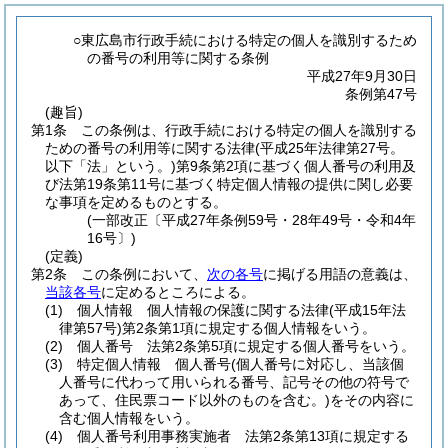
○東広島市行政手続における特定の個人を識別するため
の番号の利用等に関する条例
平成27年9月30日
条例第47号
(趣旨)
第1条
この条例は、行政手続における特定の個人を識別する
ための番号の利用等に関する法律
(平成25年法律第27号。
以下「法」という。)
第9条第2項に基づく個人番号の利用及
び法第19条第11号に基づく特定個人情報の提供に関し必要
な事項を定めるものとする。
(一部改正〔平成27年条例59号・28年49号・令和4年
16号〕)
(定義)
第2条
この条例において、
次の各号
に掲げる用語の意義は、
当該各号
に定めるところによる。
(1)
個人情報 個人情報の保護に関する法律
(平成15年法
律第57号)
第2条第1項に規定する個人情報をいう。
(2)
個人番号 法第2条第5項に規定する個人番号をいう。
(3)
特定個人情報 個人番号
(個人番号に対応し、当該個
人番号に代わって用いられる番号、記号その他の符号で
あって、住民票コード以外のものを含む。)
をその内容に
含む個人情報をいう。
(4)
個人番号利用事務実施者 法第2条第13項に規定する