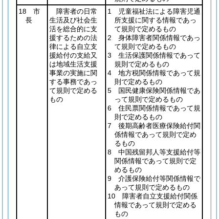
18 市
障害者の日常
1 児童福祉法による障害児通
長
生活及び社会生
所支援に関する情報であっ
活を総合的に支
て規則で定めるもの
援するための法
2 身体障害者関係情報であっ
律による自立支
て規則で定めるもの
援給付の支給又
3 生活保護関係情報であって
は地域生活支援
規則で定めるもの
事業の実施に関
4 地方税関係情報であって規
する事務であっ
則で定めるもの
て規則で定める
5 国民健康保険関係情報であ
もの
って規則で定めるもの
6 住民票関係情報であって規
則で定めるもの
7 後期高齢者医療保険給付関
係情報であって規則で定め
るもの
8 中国残留邦人等支援給付等
関係情報であって規則で定
めるもの
9 介護保険給付等関係情報で
あって規則で定めるもの
10 障害者自立支援給付関係
情報であって規則で定める
もの