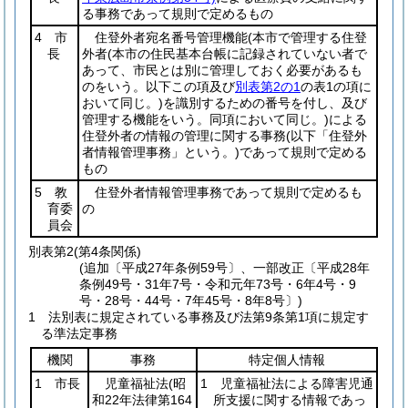
る事務であって規則で定めるもの
4 市
住登外者宛名番号管理機能
(本市で管理する住登
長
外者
(本市の住民基本台帳に記録されていない者で
あって、市民とは別に管理しておく必要があるも
のをいう。以下この項及び
別表第2の1
の表1の項に
おいて同じ。)
を識別するための番号を付し、及び
管理する機能をいう。同項において同じ。)
による
住登外者の情報の管理に関する事務
(以下「住登外
者情報管理事務」という。)
であって規則で定める
もの
5 教
住登外者情報管理事務であって規則で定めるも
育委
の
員会
別表第2
(第4条関係)
(追加〔平成27年条例59号〕、一部改正〔平成28年
条例49号・31年7号・令和元年73号・6年4号・9
号・28号・44号・7年45号・8年8号〕)
1 法別表に規定されている事務及び法第9条第1項に規定す
る準法定事務
機関
事務
特定個人情報
1 市長
児童福祉法
(昭
1 児童福祉法による障害児通
和22年法律第164
所支援に関する情報であっ