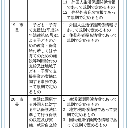
11 外国人生活保護関係情報
であって規則で定めるもの
12 住登外者宛名情報であっ
て規則で定めるもの
19 市
子ども・子育
1 外国人生活保護関係情報で
長
て支援法
(平成24
あって規則で定めるもの
年法律第65号)
に
2 住登外者宛名情報であって
よる子どものた
規則で定めるもの
めの教育・保育
給付若しくは子
育てのための施
設等利用給付の
支給又は地域子
ども・子育て支
援事業の実施に
関する事務であ
って規則で定め
るもの
20 市
生活に困窮す
1 生活保護関係情報であって
長
る外国人に対す
規則で定めるもの
る生活保護法に
2 地方税関係情報であって規
準じて行う保護
則で定めるもの
の決定及び実
3 国民健康保険関係情報であ
施、就労自立給
って規則で定めるもの