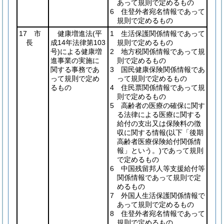
あって規則で定めるもの
6 住登外者宛名情報であって
規則で定めるもの
17 市
健康増進法
(平
1 生活保護関係情報であって
長
成14年法律第103
規則で定めるもの
号)
による健康増
2 地方税関係情報であって規
進事業の実施に
則で定めるもの
関する事務であ
3 国民健康保険関係情報であ
って規則で定め
って規則で定めるもの
るもの
4 住民票関係情報であって規
則で定めるもの
5 高齢者の医療の確保に関す
る法律による医療に関する
給付の支出又は保険料の徴
収に関する情報
(以下「後期
高齢者医療保険給付関係情
報」という。)
であって規則
で定めるもの
6 中国残留邦人等支援給付等
関係情報であって規則で定
めるもの
7 外国人生活保護関係情報で
あって規則で定めるもの
8 住登外者宛名情報であって
規則で定めるもの