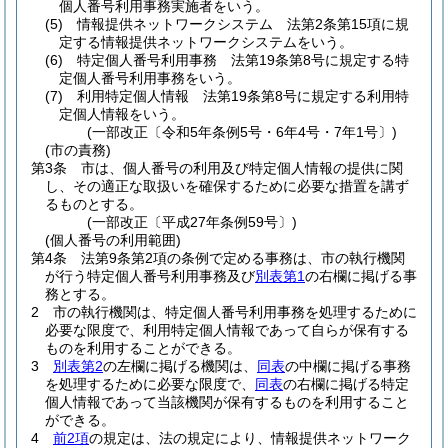
個人番号利用事務実施者をいう。
(5)
情報提供ネットワークシステム 法第2条第15項に規
定する情報提供ネットワークシステムをいう。
(6)
特定個人番号利用事務 法第19条第8号に規定する特
定個人番号利用事務をいう。
(7)
利用特定個人情報 法第19条第8号に規定する利用特
定個人情報をいう。
(一部改正〔令和5年条例5号・6年4号・7年1号〕)
(市の責務)
第3条
市は、個人番号の利用及び特定個人情報の提供に関
し、その適正な取扱いを確保するために必要な措置を講ず
るものとする。
(一部改正〔平成27年条例59号〕)
(個人番号の利用範囲)
第4条
法第9条第2項の条例で定める事務は、市の執行機関
が行う特定個人番号利用事務及び
別表第1
の右欄に掲げる事
務とする。
2
市の執行機関は、特定個人番号利用事務を処理するために
必要な限度で、利用特定個人情報であって自らが保有する
ものを利用することができる。
3
別表第2
の左欄に掲げる機関は、
同表
の中欄に掲げる事務
を処理するために必要な限度で、
同表
の右欄に掲げる特定
個人情報であって当該機関が保有するものを利用すること
ができる。
4
前2項
の規定は、法の規定により、情報提供ネットワーク