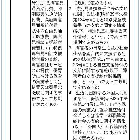
号)
による障害児
て規則で定めるもの
通所給付費、特
2 特別児童扶養手当等の支給
例障害児通所給
に関する法律
(昭和39年法律
付費、高額障害
第134号)
による特別児童扶
児通所給付費、
養手当の支給に関する情報
肢体不自由児通
(以下「特別児童扶養手当関
所医療費、障害
係情報」という。)
であって
児相談支援給付
規則で定めるもの
費若しくは特例
3 障害者の日常生活及び社会
障害児相談支援
生活を総合的に支援するた
給付費の支給、
めの法律
(平成17年法律第1
障害福祉サービ
23号)
による自立支援給付の
スの提供、保育
支給に関する情報
(以下「障
所における保育
害者自立支援給付関係情
の実施若しくは
報」という。)
であって規則
措置又は費用の
で定めるもの
徴収に関する事
4 生活に困窮する外国人に対
務であって規則
する生活保護法
(昭和25年法
で定めるもの
律第144号)
に準じて行う保
護の実施又は就労自立給付
金若しくは進学・就職準備
給付金の支給に関する情報
(以下「外国人生活保護関係
情報」という。)
であって規
則で定めるもの