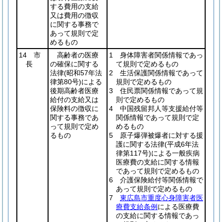
する費用の支給
又は費用の徴収
に関する事務で
あって規則で定
めるもの
14 市
高齢者の医療
1 身体障害者関係情報であっ
長
の確保に関する
て規則で定めるもの
法律
(昭和57年法
2 生活保護関係情報であって
律第80号)
による
規則で定めるもの
後期高齢者医療
3 住民票関係情報であって規
給付の支給又は
則で定めるもの
保険料の徴収に
4 中国残留邦人等支援給付等
関する事務であ
関係情報であって規則で定
って規則で定め
めるもの
るもの
5 原子爆弾被爆者に対する援
護に関する法律
(平成6年法
律第117号)
による一般疾病
医療費の支給に関する情報
であって規則で定めるもの
6 介護保険給付等関係情報で
あって規則で定めるもの
7
東広島市重度心身障害者医
療費支給条例
による医療費
の支給に関する情報であっ