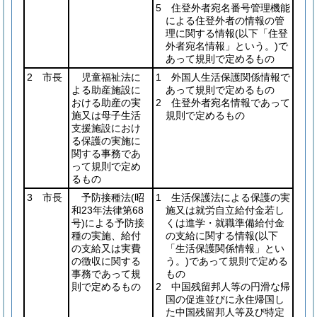
5 住登外者宛名番号管理機能
による住登外者の情報の管
理に関する情報
(以下「住登
外者宛名情報」という。)
で
あって規則で定めるもの
2 市長
児童福祉法に
1 外国人生活保護関係情報で
よる助産施設に
あって規則で定めるもの
おける助産の実
2 住登外者宛名情報であって
施又は母子生活
規則で定めるもの
支援施設におけ
る保護の実施に
関する事務であ
って規則で定め
るもの
3 市長
予防接種法
(昭
1 生活保護法による保護の実
和23年法律第68
施又は就労自立給付金若し
号)
による予防接
くは進学・就職準備給付金
種の実施、給付
の支給に関する情報
(以下
の支給又は実費
「生活保護関係情報」とい
の徴収に関する
う。)
であって規則で定める
事務であって規
もの
則で定めるもの
2 中国残留邦人等の円滑な帰
国の促進並びに永住帰国し
た中国残留邦人等及び特定