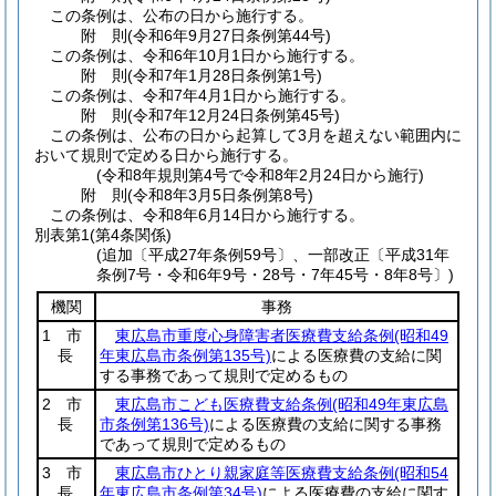
この条例は、公布の日から施行する。
附
則
(令和6年9月27日
条例第44号)
この条例は、令和6年10月1日から施行する。
附
則
(令和7年1月28日
条例第1号)
この条例は、令和7年4月1日から施行する。
附
則
(令和7年12月24日
条例第45号)
この条例は、公布の日から起算して3月を超えない範囲内に
おいて規則で定める日から施行する。
(令和8年規則第4号で令和8年2月24日から施行)
附
則
(令和8年3月5日
条例第8号)
この条例は、令和8年6月14日から施行する。
別表第1
(第4条関係)
(追加〔平成27年条例59号〕、一部改正〔平成31年
条例7号・令和6年9号・28号・7年45号・8年8号〕)
機関
事務
1 市
東広島市重度心身障害者医療費支給条例
(昭和49
長
年東広島市条例第135号)
による医療費の支給に関
する事務であって規則で定めるもの
2 市
東広島市こども医療費支給条例
(昭和49年東広島
長
市条例第136号)
による医療費の支給に関する事務
であって規則で定めるもの
3 市
東広島市ひとり親家庭等医療費支給条例
(昭和54
長
年東広島市条例第34号)
による医療費の支給に関す