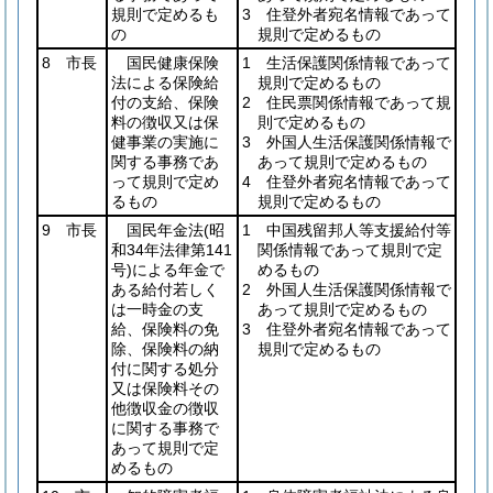
規則で定めるも
3 住登外者宛名情報であって
の
規則で定めるもの
8 市長
国民健康保険
1 生活保護関係情報であって
法による保険給
規則で定めるもの
付の支給、保険
2 住民票関係情報であって規
料の徴収又は保
則で定めるもの
健事業の実施に
3 外国人生活保護関係情報で
関する事務であ
あって規則で定めるもの
って規則で定め
4 住登外者宛名情報であって
るもの
規則で定めるもの
9 市長
国民年金法
(昭
1 中国残留邦人等支援給付等
和34年法律第141
関係情報であって規則で定
号)
による年金で
めるもの
ある給付若しく
2 外国人生活保護関係情報で
は一時金の支
あって規則で定めるもの
給、保険料の免
3 住登外者宛名情報であって
除、保険料の納
規則で定めるもの
付に関する処分
又は保険料その
他徴収金の徴収
に関する事務で
あって規則で定
めるもの