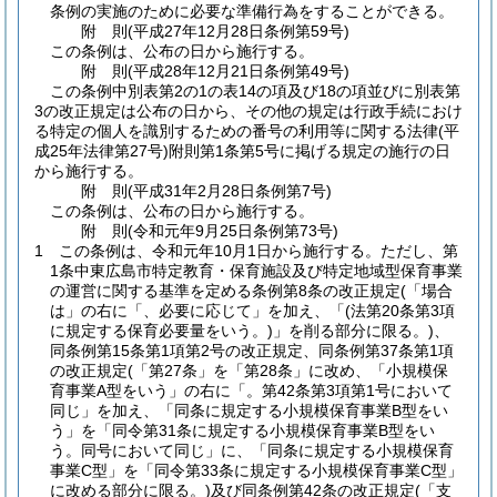
条例の実施のために必要な準備行為をすることができる。
附
則
(平成27年12月28日
条例第59号)
この条例は、公布の日から施行する。
附
則
(平成28年12月21日
条例第49号)
この条例中別表第2の1の表14の項及び18の項並びに別表第
3の改正規定は公布の日から、その他の規定は行政手続におけ
る特定の個人を識別するための番号の利用等に関する法律
(平
成25年法律第27号)
附則第1条第5号に掲げる規定の施行の日
から施行する。
附
則
(平成31年2月28日
条例第7号)
この条例は、公布の日から施行する。
附
則
(令和元年9月25日
条例第73号)
1
この条例は、令和元年10月1日から施行する。
ただし、第
1条中東広島市特定教育・保育施設及び特定地域型保育事業
の運営に関する基準を定める条例第8条の改正規定
(「場合
は」の右に「、必要に応じて」を加え、「
(法第20条第3項
に規定する保育必要量をいう。)
」を削る部分に限る。)
、
同条例第15条第1項第2号の改正規定、同条例第37条第1項
の改正規定
(「第27条」を「第28条」に改め、「小規模保
育事業A型をいう」の右に「。第42条第3項第1号において
同じ」を加え、「同条に規定する小規模保育事業B型をい
う」を「同令第31条に規定する小規模保育事業B型をい
う。同号において同じ」に、「同条に規定する小規模保育
事業C型」を「同令第33条に規定する小規模保育事業C型」
に改める部分に限る。)
及び同条例第42条の改正規定
(「支