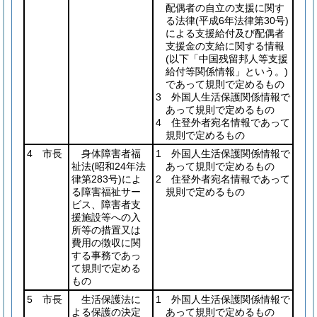
配偶者の自立の支援に関す
る法律
(平成6年法律第30号)
による支援給付及び配偶者
支援金の支給に関する情報
(以下「中国残留邦人等支援
給付等関係情報」という。)
であって規則で定めるもの
3 外国人生活保護関係情報で
あって規則で定めるもの
4 住登外者宛名情報であって
規則で定めるもの
4 市長
身体障害者福
1 外国人生活保護関係情報で
祉法
(昭和24年法
あって規則で定めるもの
律第283号)
によ
2 住登外者宛名情報であって
る障害福祉サー
規則で定めるもの
ビス、障害者支
援施設等への入
所等の措置又は
費用の徴収に関
する事務であっ
て規則で定める
もの
5 市長
生活保護法に
1 外国人生活保護関係情報で
よる保護の決定
あって規則で定めるもの