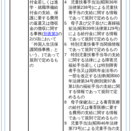
付金若しくは進
4 児童扶養手当法
(昭和36年
学・就職準備給
法律第238号)
による児童扶
付金の支給、保
養手当の支給に関する情報
護に要する費用
であって規則で定めるもの
の返還又は徴収
5 母子及び父子並びに寡婦福
金の徴収に関す
祉法
(昭和39年法律第129号)
る事務
(
別表第3
の
による給付金に関する情報
2の項において
であって規則で定めるもの
「外国人生活保
6 特別児童扶養手当関係情報
護関係事務」と
であって規則で定めるもの
いう。)
であって
7 特別児童扶養手当等の支給
規則で定めるも
に関する法律による障害児
の
福祉手当若しくは特別障害
者手当又は国民年金法等の
一部を改正する法律
(昭和60
年法律第34号)
附則第97条
第1項の福祉手当の支給に関
する情報であって規則で定
めるもの
8 母子保健法による養育医療
の給付又は養育医療に要す
る費用の支給に関する情報
であって規則で定めるもの
9 児童手当法
(昭和46年法律
第73号)
による児童手当の支