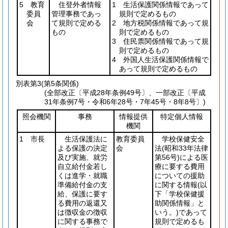
5 教育
住登外者情報
1 生活保護関係情報であって
委員
管理事務であっ
規則で定めるもの
会
て規則で定める
2 地方税関係情報であって規
もの
則で定めるもの
3 住民票関係情報であって規
則で定めるもの
4 外国人生活保護関係情報で
あって規則で定めるもの
別表第3
(第5条関係)
(全部改正〔平成28年条例49号〕、一部改正〔平成
31年条例7号・令和6年28号・7年45号・8年8号〕)
照会機関
事務
情報提供
特定個人情報
機関
1 市長
生活保護法に
教育委員
学校保健安全
よる保護の決定
会
法
(昭和33年法律
及び実施、就労
第56号)
による医
自立給付金若し
療に要する費用
くは進学・就職
についての援助
準備給付金の支
に関する情報
(以
給、保護に要す
下「学校保健援
る費用の返還又
助関係情報」と
は徴収金の徴収
いう。)
であって
に関する事務で
規則で定めるも