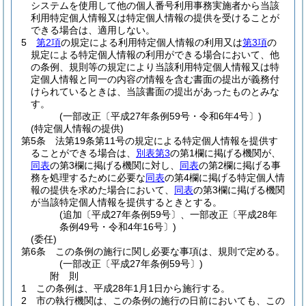
システムを使用して他の個人番号利用事務実施者から当該
利用特定個人情報又は特定個人情報の提供を受けることが
できる場合は、適用しない。
5
第2項
の規定による利用特定個人情報の利用又は
第3項
の
規定による特定個人情報の利用ができる場合において、他
の条例、規則等の規定により当該利用特定個人情報又は特
定個人情報と同一の内容の情報を含む書面の提出が義務付
けられているときは、当該書面の提出があったものとみな
す。
(一部改正〔平成27年条例59号・令和6年4号〕)
(特定個人情報の提供)
第5条
法第19条第11号の規定による特定個人情報を提供す
ることができる場合は、
別表第3
の第1欄に掲げる機関が、
同表
の第3欄に掲げる機関に対し、
同表
の第2欄に掲げる事
務を処理するために必要な
同表
の第4欄に掲げる特定個人情
報の提供を求めた場合において、
同表
の第3欄に掲げる機関
が当該特定個人情報を提供するときとする。
(追加〔平成27年条例59号〕、一部改正〔平成28年
条例49号・令和4年16号〕)
(委任)
第6条
この条例の施行に関し必要な事項は、規則で定める。
(一部改正〔平成27年条例59号〕)
附
則
1
この条例は、平成28年1月1日から施行する。
2
市の執行機関は、この条例の施行の日前においても、この