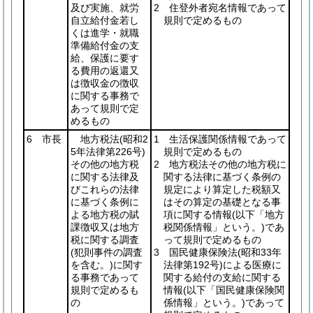
及び実施、就労
2 住登外者宛名情報であって
自立給付金若し
規則で定めるもの
くは進学・就職
準備給付金の支
給、保護に要す
る費用の返還又
は徴収金の徴収
に関する事務で
あって規則で定
めるもの
6 市長
地方税法
(昭和2
1 生活保護関係情報であって
5年法律第226号)
規則で定めるもの
その他の地方税
2 地方税法その他の地方税に
に関する法律及
関する法律に基づく条例の
びこれらの法律
規定により算定した税額又
に基づく条例に
はその算定の基礎となる事
よる地方税の賦
項に関する情報
(以下「地方
課徴収又は地方
税関係情報」という。)
であ
税に関する調査
って規則で定めるもの
(犯則事件の調査
3 国民健康保険法
(昭和33年
を含む。)
に関す
法律第192号)
による医療に
る事務であって
関する給付の支給に関する
規則で定めるも
情報
(以下「国民健康保険関
の
係情報」という。)
であって