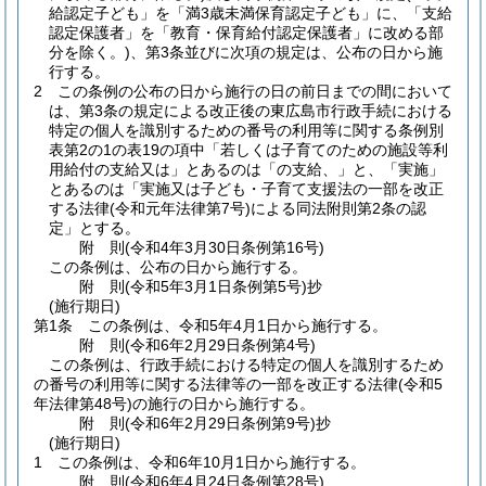
給認定子ども」を「満3歳未満保育認定子ども」に、「支給
認定保護者」を「教育・保育給付認定保護者」に改める部
分を除く。)
、第3条並びに次項の規定は、公布の日から施
行する。
2
この条例の公布の日から施行の日の前日までの間において
は、第3条の規定による改正後の東広島市行政手続における
特定の個人を識別するための番号の利用等に関する条例別
表第2の1の表19の項中「若しくは子育てのための施設等利
用給付の支給又は」とあるのは「の支給、」と、「実施」
とあるのは「実施又は子ども・子育て支援法の一部を改正
する法律
(令和元年法律第7号)
による同法附則第2条の認
定」とする。
附
則
(令和4年3月30日
条例第16号)
この条例は、公布の日から施行する。
附
則
(令和5年3月1日
条例第5号)
抄
(施行期日)
第1条
この条例は、令和5年4月1日から施行する。
附
則
(令和6年2月29日
条例第4号)
この条例は、行政手続における特定の個人を識別するため
の番号の利用等に関する法律等の一部を改正する法律
(令和5
年法律第48号)
の施行の日から施行する。
附
則
(令和6年2月29日
条例第9号)
抄
(施行期日)
1
この条例は、令和6年10月1日から施行する。
附
則
(令和6年4月24日
条例第28号)