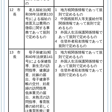
の
12 市
老人福祉法
(昭
1 地方税関係情報であって規
長
和38年法律第133
則で定めるもの
号)
による福祉の
2 中国残留邦人等支援給付等
措置又は費用の
関係情報であって規則で定
徴収に関する事
めるもの
務であって規則
3 外国人生活保護関係情報で
で定めるもの
あって規則で定めるもの
4 住登外者宛名情報であって
規則で定めるもの
13 市
母子保健法
(昭
1 地方税関係情報であって規
長
和40年法律第141
則で定めるもの
号)
による保健指
2 外国人生活保護関係情報で
導、新生児の訪
あって規則で定めるもの
問指導、健康診
3 住登外者宛名情報であって
査、妊娠の届
規則で定めるもの
出、母子健康手
帳の交付、妊産
婦の訪問指導、
低体重児の届
出、未熟児の訪
問指導、養育医
療の給付若しく
は養育医療に要