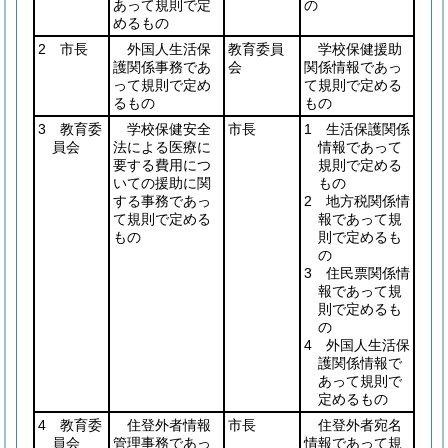
あって規則で定
の
めるもの
2 市長
外国人生活保
教育委員
学校保健援助
護関係事務であ
会
関係情報であっ
って規則で定め
て規則で定める
るもの
もの
3 教育委
学校保健安全
市長
1 生活保護関係
員会
法による医療に
情報であって
要する費用につ
規則で定める
いての援助に関
もの
する事務であっ
2 地方税関係情
て規則で定める
報であって規
もの
則で定めるも
の
3 住民票関係情
報であって規
則で定めるも
の
4 外国人生活保
護関係情報で
あって規則で
定めるもの
4 教育委
住登外者情報
市長
住登外者宛名
員会
管理事務であっ
情報であって規