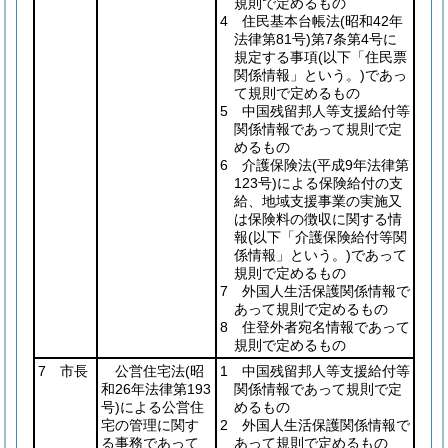
規則で定めるもの
4 住民基本台帳法
(昭和42年
法律第81号)
第7条第4号に
規定する事項
(以下「住民票
関係情報」という。)
であっ
て規則で定めるもの
5 中国残留邦人等支援給付等
関係情報であって規則で定
めるもの
6 介護保険法
(平成9年法律第
123号)
による保険給付の支
給、地域支援事業の実施又
は保険料の徴収に関する情
報
(以下「介護保険給付等関
係情報」という。)
であって
規則で定めるもの
7 外国人生活保護関係情報で
あって規則で定めるもの
8 住登外者宛名情報であって
規則で定めるもの
7 市長
公営住宅法
(昭
1 中国残留邦人等支援給付等
和26年法律第193
関係情報であって規則で定
号)
による公営住
めるもの
宅の管理に関す
2 外国人生活保護関係情報で
る事務であって
あって規則で定めるもの