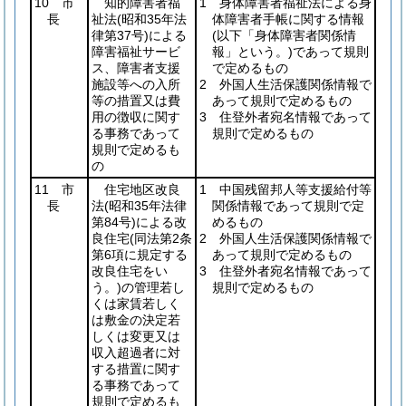
10 市
知的障害者福
1 身体障害者福祉法による身
長
祉法
(昭和35年法
体障害者手帳に関する情報
律第37号)
による
(以下「身体障害者関係情
障害福祉サービ
報」という。)
であって規則
ス、障害者支援
で定めるもの
施設等への入所
2 外国人生活保護関係情報で
等の措置又は費
あって規則で定めるもの
用の徴収に関す
3 住登外者宛名情報であって
る事務であって
規則で定めるもの
規則で定めるも
の
11 市
住宅地区改良
1 中国残留邦人等支援給付等
長
法
(昭和35年法律
関係情報であって規則で定
第84号)
による改
めるもの
良住宅
(同法第2条
2 外国人生活保護関係情報で
第6項に規定する
あって規則で定めるもの
改良住宅をい
3 住登外者宛名情報であって
う。)
の管理若し
規則で定めるもの
くは家賃若しく
は敷金の決定若
しくは変更又は
収入超過者に対
する措置に関す
る事務であって
規則で定めるも