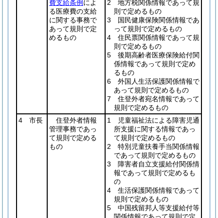
費支給条例
によ
2 地方税関係情報であって規
る医療費の支給
則で定めるもの
に関する事務で
3 国民健康保険関係情報であ
あって規則で定
って規則で定めるもの
めるもの
4 住民票関係情報であって規
則で定めるもの
5 後期高齢者医療保険給付関
係情報であって規則で定め
るもの
6 外国人生活保護関係情報で
あって規則で定めるもの
7 住登外者宛名情報であって
規則で定めるもの
4 市長
住登外者情報
1 児童福祉法による障害児通
管理事務であっ
所支援に関する情報であっ
て規則で定める
て規則で定めるもの
もの
2 特別児童扶養手当関係情報
であって規則で定めるもの
3 障害者自立支援給付関係情
報であって規則で定めるも
の
4 生活保護関係情報であって
規則で定めるもの
5 中国残留邦人等支援給付等
関係情報であって規則で定