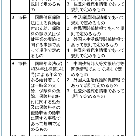
規則で定めるも
3 住登外者宛名情報であって
の
規則で定めるもの
8 市長
国民健康保険
1 生活保護関係情報であって
法による保険給
規則で定めるもの
付の支給、保険
2 住民票関係情報であって規
料の徴収又は保
則で定めるもの
健事業の実施に
3 外国人生活保護関係情報で
関する事務であ
あって規則で定めるもの
って規則で定め
4 住登外者宛名情報であって
るもの
規則で定めるもの
9 市長
国民年金法
(昭
1 中国残留邦人等支援給付等
和34年法律第141
関係情報であって規則で定
号)
による年金で
めるもの
ある給付若しく
2 外国人生活保護関係情報で
は一時金の支
あって規則で定めるもの
給、保険料の免
3 住登外者宛名情報であって
除、保険料の納
規則で定めるもの
付に関する処分
又は保険料その
他徴収金の徴収
に関する事務で
あって規則で定
めるもの