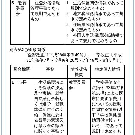
5 教育
住登外者情報
1 生活保護関係情報であって
委員
管理事務であっ
規則で定めるもの
会
て規則で定める
2 地方税関係情報であって規
もの
則で定めるもの
3 住民票関係情報であって規
則で定めるもの
4 外国人生活保護関係情報で
あって規則で定めるもの
別表第3
(第5条関係)
(全部改正〔平成28年条例49号〕、一部改正〔平成
31年条例7号・令和6年28号・7年45号・8年8号〕)
照会機関
事務
情報提供
特定個人情報
機関
1 市長
生活保護法に
教育委員
学校保健安全
よる保護の決定
会
法
(昭和33年法律
及び実施、就労
第56号)
による医
自立給付金若し
療に要する費用
くは進学・就職
についての援助
準備給付金の支
に関する情報
(以
給、保護に要す
下「学校保健援
る費用の返還又
助関係情報」と
は徴収金の徴収
いう。)
であって
に関する事務で
規則で定めるも