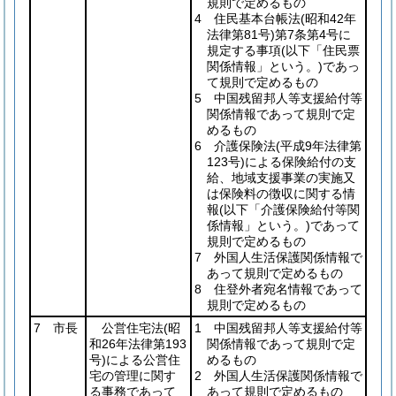
規則で定めるもの
4 住民基本台帳法
(昭和42年
法律第81号)
第7条第4号に
規定する事項
(以下「住民票
関係情報」という。)
であっ
て規則で定めるもの
5 中国残留邦人等支援給付等
関係情報であって規則で定
めるもの
6 介護保険法
(平成9年法律第
123号)
による保険給付の支
給、地域支援事業の実施又
は保険料の徴収に関する情
報
(以下「介護保険給付等関
係情報」という。)
であって
規則で定めるもの
7 外国人生活保護関係情報で
あって規則で定めるもの
8 住登外者宛名情報であって
規則で定めるもの
7 市長
公営住宅法
(昭
1 中国残留邦人等支援給付等
和26年法律第193
関係情報であって規則で定
号)
による公営住
めるもの
宅の管理に関す
2 外国人生活保護関係情報で
る事務であって
あって規則で定めるもの