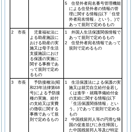
5 住登外者宛名番号管理機能
による住登外者の情報の管
理に関する情報
(以下「住登
外者宛名情報」という。)
で
あって規則で定めるもの
2 市長
児童福祉法に
1 外国人生活保護関係情報で
よる助産施設に
あって規則で定めるもの
おける助産の実
2 住登外者宛名情報であって
施又は母子生活
規則で定めるもの
支援施設におけ
る保護の実施に
関する事務であ
って規則で定め
るもの
3 市長
予防接種法
(昭
1 生活保護法による保護の実
和23年法律第68
施又は就労自立給付金若し
号)
による予防接
くは進学・就職準備給付金
種の実施、給付
の支給に関する情報
(以下
の支給又は実費
「生活保護関係情報」とい
の徴収に関する
う。)
であって規則で定める
事務であって規
もの
則で定めるもの
2 中国残留邦人等の円滑な帰
国の促進並びに永住帰国し
た中国残留邦人等及び特定