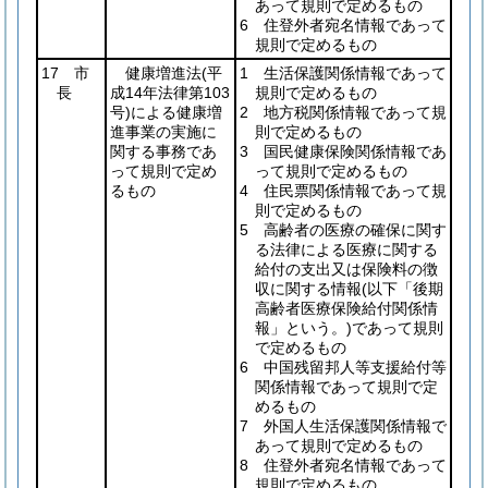
あって規則で定めるもの
6 住登外者宛名情報であって
規則で定めるもの
17 市
健康増進法
(平
1 生活保護関係情報であって
長
成14年法律第103
規則で定めるもの
号)
による健康増
2 地方税関係情報であって規
進事業の実施に
則で定めるもの
関する事務であ
3 国民健康保険関係情報であ
って規則で定め
って規則で定めるもの
るもの
4 住民票関係情報であって規
則で定めるもの
5 高齢者の医療の確保に関す
る法律による医療に関する
給付の支出又は保険料の徴
収に関する情報
(以下「後期
高齢者医療保険給付関係情
報」という。)
であって規則
で定めるもの
6 中国残留邦人等支援給付等
関係情報であって規則で定
めるもの
7 外国人生活保護関係情報で
あって規則で定めるもの
8 住登外者宛名情報であって
規則で定めるもの