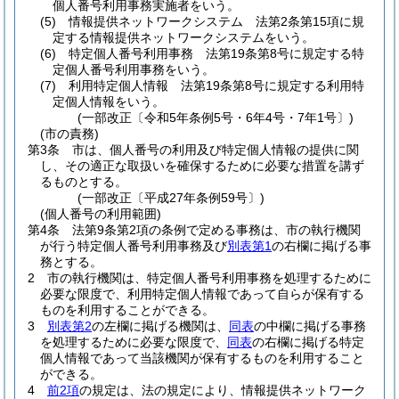
個人番号利用事務実施者をいう。
(5)
情報提供ネットワークシステム 法第2条第15項に規
定する情報提供ネットワークシステムをいう。
(6)
特定個人番号利用事務 法第19条第8号に規定する特
定個人番号利用事務をいう。
(7)
利用特定個人情報 法第19条第8号に規定する利用特
定個人情報をいう。
(一部改正〔令和5年条例5号・6年4号・7年1号〕)
(市の責務)
第3条
市は、個人番号の利用及び特定個人情報の提供に関
し、その適正な取扱いを確保するために必要な措置を講ず
るものとする。
(一部改正〔平成27年条例59号〕)
(個人番号の利用範囲)
第4条
法第9条第2項の条例で定める事務は、市の執行機関
が行う特定個人番号利用事務及び
別表第1
の右欄に掲げる事
務とする。
2
市の執行機関は、特定個人番号利用事務を処理するために
必要な限度で、利用特定個人情報であって自らが保有する
ものを利用することができる。
3
別表第2
の左欄に掲げる機関は、
同表
の中欄に掲げる事務
を処理するために必要な限度で、
同表
の右欄に掲げる特定
個人情報であって当該機関が保有するものを利用すること
ができる。
4
前2項
の規定は、法の規定により、情報提供ネットワーク