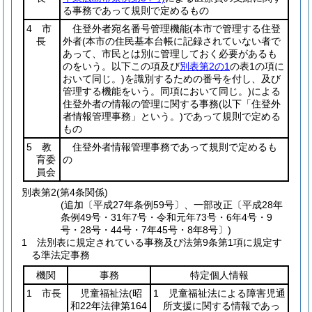
る事務であって規則で定めるもの
4 市
住登外者宛名番号管理機能
(本市で管理する住登
長
外者
(本市の住民基本台帳に記録されていない者で
あって、市民とは別に管理しておく必要があるも
のをいう。以下この項及び
別表第2の1
の表1の項に
おいて同じ。)
を識別するための番号を付し、及び
管理する機能をいう。同項において同じ。)
による
住登外者の情報の管理に関する事務
(以下「住登外
者情報管理事務」という。)
であって規則で定める
もの
5 教
住登外者情報管理事務であって規則で定めるも
育委
の
員会
別表第2
(第4条関係)
(追加〔平成27年条例59号〕、一部改正〔平成28年
条例49号・31年7号・令和元年73号・6年4号・9
号・28号・44号・7年45号・8年8号〕)
1 法別表に規定されている事務及び法第9条第1項に規定す
る準法定事務
機関
事務
特定個人情報
1 市長
児童福祉法
(昭
1 児童福祉法による障害児通
和22年法律第164
所支援に関する情報であっ