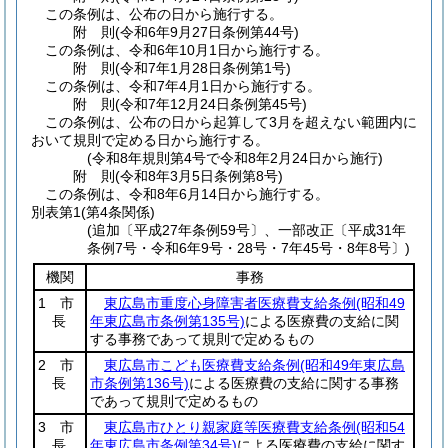
この条例は、公布の日から施行する。
附
則
(令和6年9月27日
条例第44号)
この条例は、令和6年10月1日から施行する。
附
則
(令和7年1月28日
条例第1号)
この条例は、令和7年4月1日から施行する。
附
則
(令和7年12月24日
条例第45号)
この条例は、公布の日から起算して3月を超えない範囲内に
おいて規則で定める日から施行する。
(令和8年規則第4号で令和8年2月24日から施行)
附
則
(令和8年3月5日
条例第8号)
この条例は、令和8年6月14日から施行する。
別表第1
(第4条関係)
(追加〔平成27年条例59号〕、一部改正〔平成31年
条例7号・令和6年9号・28号・7年45号・8年8号〕)
機関
事務
1 市
東広島市重度心身障害者医療費支給条例
(昭和49
長
年東広島市条例第135号)
による医療費の支給に関
する事務であって規則で定めるもの
2 市
東広島市こども医療費支給条例
(昭和49年東広島
長
市条例第136号)
による医療費の支給に関する事務
であって規則で定めるもの
3 市
東広島市ひとり親家庭等医療費支給条例
(昭和54
長
年東広島市条例第34号)
による医療費の支給に関す