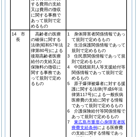
する費用の支給
又は費用の徴収
に関する事務で
あって規則で定
めるもの
14 市
高齢者の医療
1 身体障害者関係情報であっ
長
の確保に関する
て規則で定めるもの
法律
(昭和57年法
2 生活保護関係情報であって
律第80号)
による
規則で定めるもの
後期高齢者医療
3 住民票関係情報であって規
給付の支給又は
則で定めるもの
保険料の徴収に
4 中国残留邦人等支援給付等
関する事務であ
関係情報であって規則で定
って規則で定め
めるもの
るもの
5 原子爆弾被爆者に対する援
護に関する法律
(平成6年法
律第117号)
による一般疾病
医療費の支給に関する情報
であって規則で定めるもの
6 介護保険給付等関係情報で
あって規則で定めるもの
7
東広島市重度心身障害者医
療費支給条例
による医療費
の支給に関する情報であっ