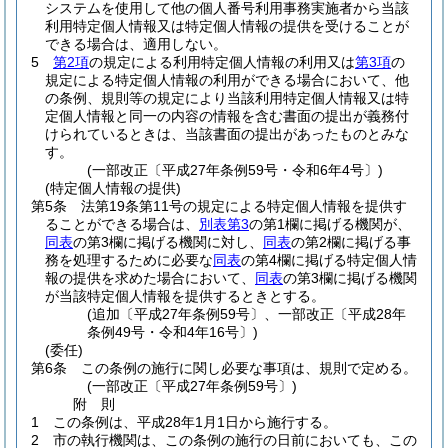
システムを使用して他の個人番号利用事務実施者から当該
利用特定個人情報又は特定個人情報の提供を受けることが
できる場合は、適用しない。
5
第2項
の規定による利用特定個人情報の利用又は
第3項
の
規定による特定個人情報の利用ができる場合において、他
の条例、規則等の規定により当該利用特定個人情報又は特
定個人情報と同一の内容の情報を含む書面の提出が義務付
けられているときは、当該書面の提出があったものとみな
す。
(一部改正〔平成27年条例59号・令和6年4号〕)
(特定個人情報の提供)
第5条
法第19条第11号の規定による特定個人情報を提供す
ることができる場合は、
別表第3
の第1欄に掲げる機関が、
同表
の第3欄に掲げる機関に対し、
同表
の第2欄に掲げる事
務を処理するために必要な
同表
の第4欄に掲げる特定個人情
報の提供を求めた場合において、
同表
の第3欄に掲げる機関
が当該特定個人情報を提供するときとする。
(追加〔平成27年条例59号〕、一部改正〔平成28年
条例49号・令和4年16号〕)
(委任)
第6条
この条例の施行に関し必要な事項は、規則で定める。
(一部改正〔平成27年条例59号〕)
附
則
1
この条例は、平成28年1月1日から施行する。
2
市の執行機関は、この条例の施行の日前においても、この