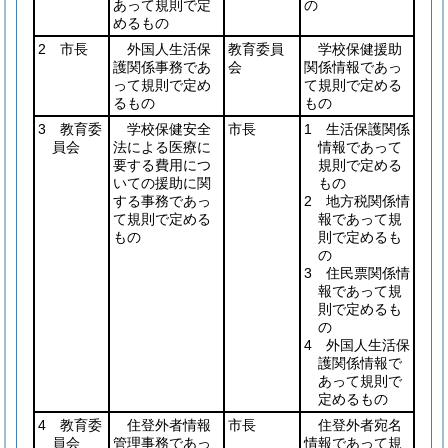
あって規則で定
の
めるもの
2 市長
外国人生活保
教育委員
学校保健援助
護関係事務であ
会
関係情報であっ
って規則で定め
て規則で定める
るもの
もの
3 教育委
学校保健安全
市長
1 生活保護関係
員会
法による医療に
情報であって
要する費用につ
規則で定める
いての援助に関
もの
する事務であっ
2 地方税関係情
て規則で定める
報であって規
もの
則で定めるも
の
3 住民票関係情
報であって規
則で定めるも
の
4 外国人生活保
護関係情報で
あって規則で
定めるもの
4 教育委
住登外者情報
市長
住登外者宛名
員会
管理事務であっ
情報であって規