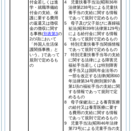
付金若しくは進
4 児童扶養手当法
(昭和36年
学・就職準備給
法律第238号)
による児童扶
付金の支給、保
養手当の支給に関する情報
護に要する費用
であって規則で定めるもの
の返還又は徴収
5 母子及び父子並びに寡婦福
金の徴収に関す
祉法
(昭和39年法律第129号)
る事務
(
別表第3
の
による給付金に関する情報
2の項において
であって規則で定めるもの
「外国人生活保
6 特別児童扶養手当関係情報
護関係事務」と
であって規則で定めるもの
いう。)
であって
7 特別児童扶養手当等の支給
規則で定めるも
に関する法律による障害児
の
福祉手当若しくは特別障害
者手当又は国民年金法等の
一部を改正する法律
(昭和60
年法律第34号)
附則第97条
第1項の福祉手当の支給に関
する情報であって規則で定
めるもの
8 母子保健法による養育医療
の給付又は養育医療に要す
る費用の支給に関する情報
であって規則で定めるもの
9 児童手当法
(昭和46年法律
第73号)
による児童手当の支