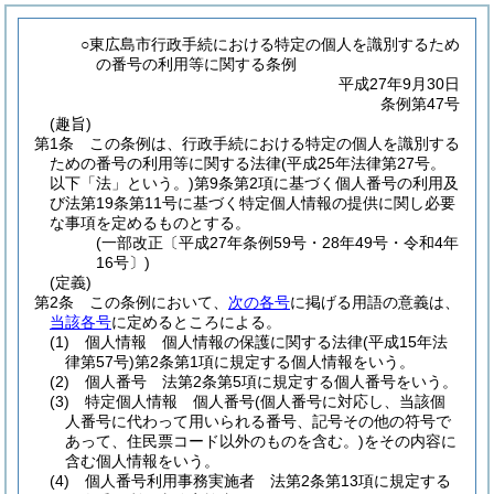
○東広島市行政手続における特定の個人を識別するため
の番号の利用等に関する条例
平成27年9月30日
条例第47号
(趣旨)
第1条
この条例は、行政手続における特定の個人を識別する
ための番号の利用等に関する法律
(平成25年法律第27号。
以下「法」という。)
第9条第2項に基づく個人番号の利用及
び法第19条第11号に基づく特定個人情報の提供に関し必要
な事項を定めるものとする。
(一部改正〔平成27年条例59号・28年49号・令和4年
16号〕)
(定義)
第2条
この条例において、
次の各号
に掲げる用語の意義は、
当該各号
に定めるところによる。
(1)
個人情報 個人情報の保護に関する法律
(平成15年法
律第57号)
第2条第1項に規定する個人情報をいう。
(2)
個人番号 法第2条第5項に規定する個人番号をいう。
(3)
特定個人情報 個人番号
(個人番号に対応し、当該個
人番号に代わって用いられる番号、記号その他の符号で
あって、住民票コード以外のものを含む。)
をその内容に
含む個人情報をいう。
(4)
個人番号利用事務実施者 法第2条第13項に規定する