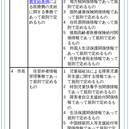
費支給条例
によ
2 地方税関係情報であって規
る医療費の支給
則で定めるもの
に関する事務で
3 国民健康保険関係情報であ
あって規則で定
って規則で定めるもの
めるもの
4 住民票関係情報であって規
則で定めるもの
5 後期高齢者医療保険給付関
係情報であって規則で定め
るもの
6 外国人生活保護関係情報で
あって規則で定めるもの
7 住登外者宛名情報であって
規則で定めるもの
4 市長
住登外者情報
1 児童福祉法による障害児通
管理事務であっ
所支援に関する情報であっ
て規則で定める
て規則で定めるもの
もの
2 特別児童扶養手当関係情報
であって規則で定めるもの
3 障害者自立支援給付関係情
報であって規則で定めるも
の
4 生活保護関係情報であって
規則で定めるもの
5 中国残留邦人等支援給付等
関係情報であって規則で定