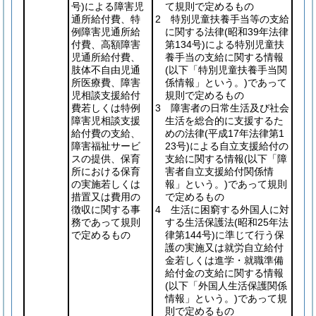
号)
による障害児
て規則で定めるもの
通所給付費、特
2 特別児童扶養手当等の支給
例障害児通所給
に関する法律
(昭和39年法律
付費、高額障害
第134号)
による特別児童扶
児通所給付費、
養手当の支給に関する情報
肢体不自由児通
(以下「特別児童扶養手当関
所医療費、障害
係情報」という。)
であって
児相談支援給付
規則で定めるもの
費若しくは特例
3 障害者の日常生活及び社会
障害児相談支援
生活を総合的に支援するた
給付費の支給、
めの法律
(平成17年法律第1
障害福祉サービ
23号)
による自立支援給付の
スの提供、保育
支給に関する情報
(以下「障
所における保育
害者自立支援給付関係情
の実施若しくは
報」という。)
であって規則
措置又は費用の
で定めるもの
徴収に関する事
4 生活に困窮する外国人に対
務であって規則
する生活保護法
(昭和25年法
で定めるもの
律第144号)
に準じて行う保
護の実施又は就労自立給付
金若しくは進学・就職準備
給付金の支給に関する情報
(以下「外国人生活保護関係
情報」という。)
であって規
則で定めるもの