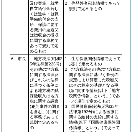
及び実施、就労
2 住登外者宛名情報であって
自立給付金若し
規則で定めるもの
くは進学・就職
準備給付金の支
給、保護に要す
る費用の返還又
は徴収金の徴収
に関する事務で
あって規則で定
めるもの
6 市長
地方税法
(昭和2
1 生活保護関係情報であって
5年法律第226号)
規則で定めるもの
その他の地方税
2 地方税法その他の地方税に
に関する法律及
関する法律に基づく条例の
びこれらの法律
規定により算定した税額又
に基づく条例に
はその算定の基礎となる事
よる地方税の賦
項に関する情報
(以下「地方
課徴収又は地方
税関係情報」という。)
であ
税に関する調査
って規則で定めるもの
(犯則事件の調査
3 国民健康保険法
(昭和33年
を含む。)
に関す
法律第192号)
による医療に
る事務であって
関する給付の支給に関する
規則で定めるも
情報
(以下「国民健康保険関
の
係情報」という。)
であって