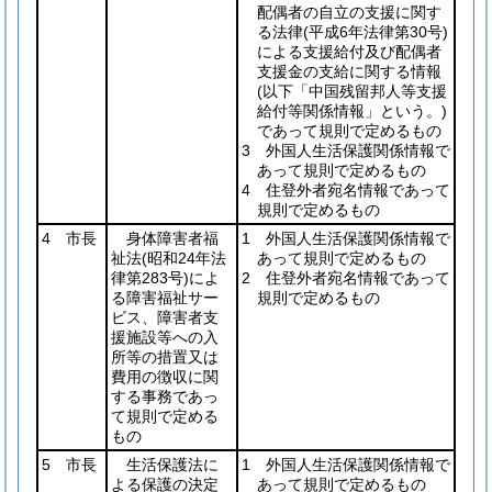
配偶者の自立の支援に関す
る法律
(平成6年法律第30号)
による支援給付及び配偶者
支援金の支給に関する情報
(以下「中国残留邦人等支援
給付等関係情報」という。)
であって規則で定めるもの
3 外国人生活保護関係情報で
あって規則で定めるもの
4 住登外者宛名情報であって
規則で定めるもの
4 市長
身体障害者福
1 外国人生活保護関係情報で
祉法
(昭和24年法
あって規則で定めるもの
律第283号)
によ
2 住登外者宛名情報であって
る障害福祉サー
規則で定めるもの
ビス、障害者支
援施設等への入
所等の措置又は
費用の徴収に関
する事務であっ
て規則で定める
もの
5 市長
生活保護法に
1 外国人生活保護関係情報で
よる保護の決定
あって規則で定めるもの