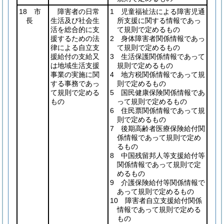
18 市
障害者の日常
1 児童福祉法による障害児通
長
生活及び社会生
所支援に関する情報であっ
活を総合的に支
て規則で定めるもの
援するための法
2 身体障害者関係情報であっ
律による自立支
て規則で定めるもの
援給付の支給又
3 生活保護関係情報であって
は地域生活支援
規則で定めるもの
事業の実施に関
4 地方税関係情報であって規
する事務であっ
則で定めるもの
て規則で定める
5 国民健康保険関係情報であ
もの
って規則で定めるもの
6 住民票関係情報であって規
則で定めるもの
7 後期高齢者医療保険給付関
係情報であって規則で定め
るもの
8 中国残留邦人等支援給付等
関係情報であって規則で定
めるもの
9 介護保険給付等関係情報で
あって規則で定めるもの
10 障害者自立支援給付関係
情報であって規則で定める
もの