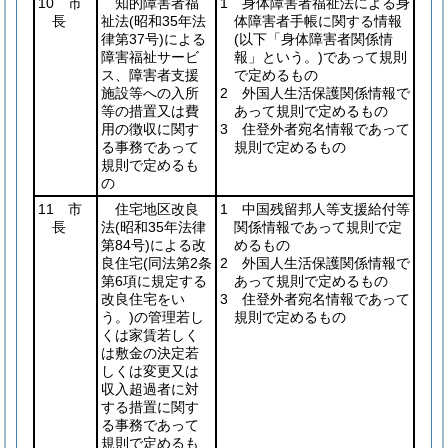
10 市
知的障害者福
1 身体障害者福祉法による身
長
祉法
(昭和35年法
体障害者手帳に関する情報
律第37号)
による
(以下「身体障害者関係情
障害福祉サービ
報」という。)
であって規則
ス、障害者支援
で定めるもの
施設等への入所
2 外国人生活保護関係情報で
等の措置又は費
あって規則で定めるもの
用の徴収に関す
3 住登外者宛名情報であって
る事務であって
規則で定めるもの
規則で定めるも
の
11 市
住宅地区改良
1 中国残留邦人等支援給付等
長
法
(昭和35年法律
関係情報であって規則で定
第84号)
による改
めるもの
良住宅
(同法第2条
2 外国人生活保護関係情報で
第6項に規定する
あって規則で定めるもの
改良住宅をい
3 住登外者宛名情報であって
う。)
の管理若し
規則で定めるもの
くは家賃若しく
は敷金の決定若
しくは変更又は
収入超過者に対
する措置に関す
る事務であって
規則で定めるも