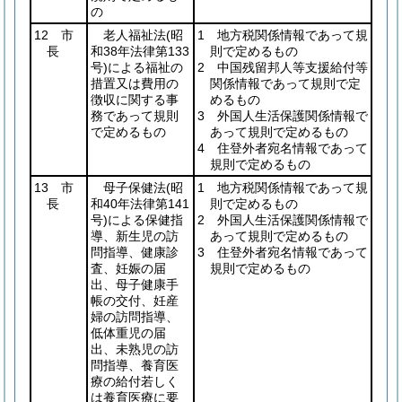
の
12 市
老人福祉法
(昭
1 地方税関係情報であって規
長
和38年法律第133
則で定めるもの
号)
による福祉の
2 中国残留邦人等支援給付等
措置又は費用の
関係情報であって規則で定
徴収に関する事
めるもの
務であって規則
3 外国人生活保護関係情報で
で定めるもの
あって規則で定めるもの
4 住登外者宛名情報であって
規則で定めるもの
13 市
母子保健法
(昭
1 地方税関係情報であって規
長
和40年法律第141
則で定めるもの
号)
による保健指
2 外国人生活保護関係情報で
導、新生児の訪
あって規則で定めるもの
問指導、健康診
3 住登外者宛名情報であって
査、妊娠の届
規則で定めるもの
出、母子健康手
帳の交付、妊産
婦の訪問指導、
低体重児の届
出、未熟児の訪
問指導、養育医
療の給付若しく
は養育医療に要