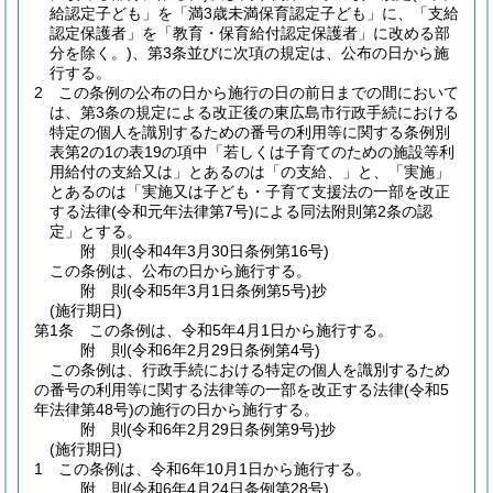
給認定子ども」を「満3歳未満保育認定子ども」に、「支給
認定保護者」を「教育・保育給付認定保護者」に改める部
分を除く。)
、第3条並びに次項の規定は、公布の日から施
行する。
2
この条例の公布の日から施行の日の前日までの間において
は、第3条の規定による改正後の東広島市行政手続における
特定の個人を識別するための番号の利用等に関する条例別
表第2の1の表19の項中「若しくは子育てのための施設等利
用給付の支給又は」とあるのは「の支給、」と、「実施」
とあるのは「実施又は子ども・子育て支援法の一部を改正
する法律
(令和元年法律第7号)
による同法附則第2条の認
定」とする。
附
則
(令和4年3月30日
条例第16号)
この条例は、公布の日から施行する。
附
則
(令和5年3月1日
条例第5号)
抄
(施行期日)
第1条
この条例は、令和5年4月1日から施行する。
附
則
(令和6年2月29日
条例第4号)
この条例は、行政手続における特定の個人を識別するため
の番号の利用等に関する法律等の一部を改正する法律
(令和5
年法律第48号)
の施行の日から施行する。
附
則
(令和6年2月29日
条例第9号)
抄
(施行期日)
1
この条例は、令和6年10月1日から施行する。
附
則
(令和6年4月24日
条例第28号)