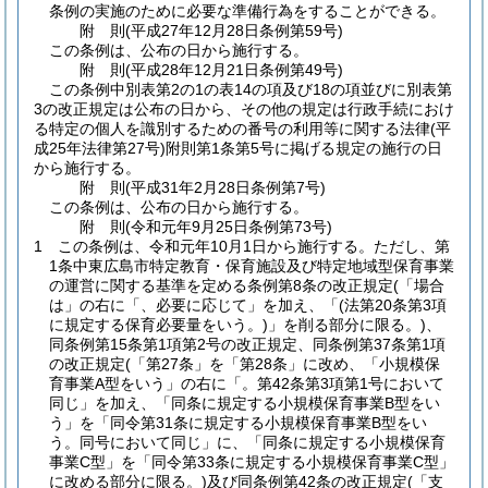
条例の実施のために必要な準備行為をすることができる。
附
則
(平成27年12月28日
条例第59号)
この条例は、公布の日から施行する。
附
則
(平成28年12月21日
条例第49号)
この条例中別表第2の1の表14の項及び18の項並びに別表第
3の改正規定は公布の日から、その他の規定は行政手続におけ
る特定の個人を識別するための番号の利用等に関する法律
(平
成25年法律第27号)
附則第1条第5号に掲げる規定の施行の日
から施行する。
附
則
(平成31年2月28日
条例第7号)
この条例は、公布の日から施行する。
附
則
(令和元年9月25日
条例第73号)
1
この条例は、令和元年10月1日から施行する。
ただし、第
1条中東広島市特定教育・保育施設及び特定地域型保育事業
の運営に関する基準を定める条例第8条の改正規定
(「場合
は」の右に「、必要に応じて」を加え、「
(法第20条第3項
に規定する保育必要量をいう。)
」を削る部分に限る。)
、
同条例第15条第1項第2号の改正規定、同条例第37条第1項
の改正規定
(「第27条」を「第28条」に改め、「小規模保
育事業A型をいう」の右に「。第42条第3項第1号において
同じ」を加え、「同条に規定する小規模保育事業B型をい
う」を「同令第31条に規定する小規模保育事業B型をい
う。同号において同じ」に、「同条に規定する小規模保育
事業C型」を「同令第33条に規定する小規模保育事業C型」
に改める部分に限る。)
及び同条例第42条の改正規定
(「支