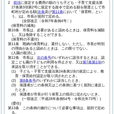
2
前項
に規定する費用の額のうち子ども・子育て支援法第
27条第3項第2号に規定する政令で定める額を限度として市
町村が定める額
(
次条
及び
第11条
において「保育料」とい
う。)
は、市長が規則で定める。
(全部改正〔令和7年条例4号〕)
(保育料の減免)
第10条
市長は、必要があると認めるときは、保育料を減額
し、又は免除することができる。
(保育料の不還付)
第11条
既納の保育料は、還付しない。
ただし、市長が特別
の理由があると認めたときは、この限りでない。
(入園の取消し)
第12条
市長は、
次の各号
のいずれかに該当するときは、認
定こども園の子どもの利用を停止させ、又は
第7条第1項
の
承認を取り消すことができる。
(1)
子ども・子育て支援法第24条第1項の規定により、教
育・保育給付認定が取り消されたとき。
(2)
第8条各号
のいずれかに該当したとき。
(3)
保護者がこの条例又はこの条例に基づく規則に違反し
たとき。
(4)
保護者が市長が行う保育上の指示に従わないとき。
(一部改正〔平成28年条例54号・令和元年73号〕)
(委任)
第13条
この条例の施行について必要な事項は、規則で定め
る。