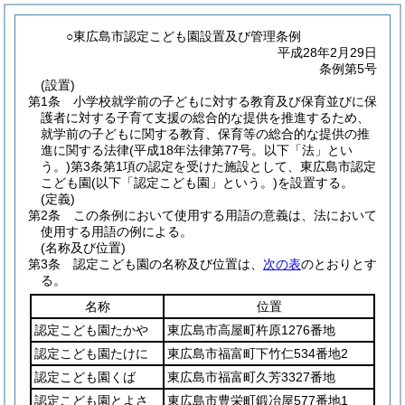
○東広島市認定こども園設置及び管理条例
平成28年2月29日
条例第5号
(設置)
第1条
小学校就学前の子どもに対する教育及び保育並びに保
護者に対する子育て支援の総合的な提供を推進するため、
就学前の子どもに関する教育、保育等の総合的な提供の推
進に関する法律
(平成18年法律第77号。以下「法」とい
う。)
第3条第1項の認定を受けた施設として、東広島市認定
こども園
(以下「認定こども園」という。)
を設置する。
(定義)
第2条
この条例において使用する用語の意義は、法において
使用する用語の例による。
(名称及び位置)
第3条
認定こども園の名称及び位置は、
次の表
のとおりとす
る。
名称
位置
認定こども園たかや
東広島市高屋町杵原1276番地
認定こども園たけに
東広島市福富町下竹仁534番地2
認定こども園くば
東広島市福富町久芳3327番地
認定こども園とよさ
東広島市豊栄町鍛冶屋577番地1