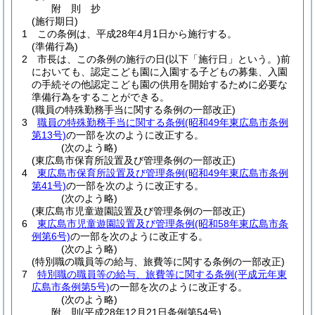
附
則
抄
(施行期日)
1
この条例は、平成28年4月1日から施行する。
(準備行為)
2
市長は、この条例の施行の日
(以下「施行日」という。)
前
においても、認定こども園に入園する子どもの募集、入園
の手続その他認定こども園の供用を開始するために必要な
準備行為をすることができる。
(職員の特殊勤務手当に関する条例の一部改正)
3
職員の特殊勤務手当に関する条例
(昭和49年東広島市条例
第13号)
の一部を次のように改正する。
(次のよう略)
(東広島市保育所設置及び管理条例の一部改正)
4
東広島市保育所設置及び管理条例
(昭和49年東広島市条例
第41号)
の一部を次のように改正する。
(次のよう略)
(東広島市児童遊園設置及び管理条例の一部改正)
6
東広島市児童遊園設置及び管理条例
(昭和58年東広島市条
例第6号)
の一部を次のように改正する。
(次のよう略)
(特別職の職員等の給与、旅費等に関する条例の一部改正)
7
特別職の職員等の給与、旅費等に関する条例
(平成元年東
広島市条例第5号)
の一部を次のように改正する。
(次のよう略)
附
則
(平成28年12月21日
条例第54号)