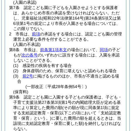
(入園の承認)
第7条
認定こども園に子どもを入園させようとする保護者
は、あらかじめ市長の承認を受けなければならない。
ただ
し、児童福祉法
(昭和22年法律第164号)
第24条第5項又は第
6項第1号の規定により市長が入園させる場合については、
この限りでない。
2
市長は、
前項
の承認をする場合には、認定こども園の管理
運営上必要な条件を付することができる。
(入園の不承認)
第8条
市長は、
前条第1項本文
の場合において、
同項
の子ど
もが
次の各号
のいずれかに該当する場合には、入園を承認
しないことができる。
(1)
感染性の疾病を有する場合
(2)
身体虚弱のため、保育に堪えないと認められる場合
(3)
前2号
に掲げるもののほか、市長が不適当と認める場
合
(一部改正〔平成28年条例54号〕)
(保育料)
第9条
認定こども園に入園する子どもの保護者は、子ども・
子育て支援法第27条第3項第1号の内閣総理大臣が定める基
準により算定した費用の額
(その額が現に同条第1項に規定
する支給認定教育・保育
(以下この項において「支給認定教
育・保育」という。)
に要した費用の額を超えるときは、当
該現に支給認定教育・保育に要した額)
を納付しなければな
らない。