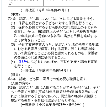
か
(一部改正〔令和7年条例49号〕)
(事業)
第4条
認定こども園においては、次に掲げる事業を行う。
(1)
保育を必要とする子どもに対する保育を行うこと。
(2)
保育を必要とする子ども以外の満3歳以上の子どもを
保育し、かつ、満3歳以上の子どもに対し学校教育法
(昭
和22年法律第26号)
第23条各号に掲げる目標を達成する
よう保育を行うこと。
(3)
子育て支援事業のうち、認定こども園の所在する地域
における教育及び保育に対する需要に照らし当該地域に
おいて実施することが必要と認められるものを、保護者
の要請に応じ適切に提供すること。
(4)
前3号
に掲げるもののほか、市長が必要と認める事業
を行うこと。
(一部改正〔平成28年条例54号〕)
(職員)
第5条
認定こども園に園長その他必要な職員を置く。
(入園の資格)
第6条
認定こども園に入園することができる子どもは、子ど
も・子育て支援法
(平成24年法律第65号)
第19条各号のいず
れかに該当する子どもであって、同法第20条第4項後段に
規定する教育・保育給付認定子どもとする。
(一部改正〔令和元年条例73号・5年2号〕)