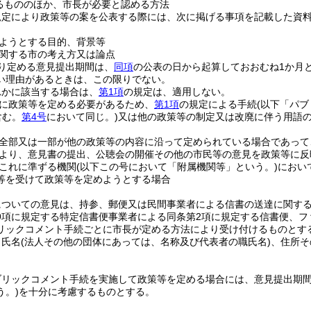
るもののほか、市長が必要と認める方法
規定により政策等の案を公表する際には、次に掲げる事項を記載した資
ようとする目的、背景等
関する市の考え方又は論点
り定める意見提出期間は、
同項
の公表の日から起算しておおむね1か月
い理由があるときは、この限りでない。
れかに該当する場合は、
第1項
の規定は、適用しない。
に政策等を定める必要があるため、
第1項
の規定による手続
(以下「パ
含む。
第4号
において同じ。)
又は他の政策等の制定又は改廃に伴う用語
全部又は一部が他の政策等の内容に沿って定められている場合であって
より、意見書の提出、公聴会の開催その他の市民等の意見を政策等に反
これに準ずる機関
(以下この号において「附属機関等」という。)
におい
等を受けて政策等を定めようとする場合
についての意見は、持参、郵便又は民間事業者による信書の送達に関す
9項に規定する特定信書便事業者による同条第2項に規定する信書便、
リックコメント手続ごとに市長が定める方法により受け付けるものとす
、氏名
(法人その他の団体にあっては、名称及び代表者の職氏名)
、住所そ
ブリックコメント手続を実施して政策等を定める場合には、意見提出期
う。)
を十分に考慮するものとする。