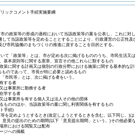
ブリックコメント手続実施要綱
、市の政策等の形成の過程において当該政策等の案を公表し、これに対
慮して当該政策等を定めることとすることにより、行政運営の公正性及
及び市民協働のまちづくりの推進に資することを目的とする。
おいて「政策等」とは、市が定める次に掲げるもののうち、市民生活又
、基本原則等に関する憲章、宣言その他これらに類するもの
政策に関する計画又は個別の行政分野における施策に関する基本的な計
るものであって、市長が特に必要と認めるもの
て「市民等」とは、次に掲げる者をいう。
有する者
又は事業所に勤務する者
在学する者
又は事業所を有する個人又は法人その他の団体
るもののほか、当該政策等の案に関し利害関係を有するもの
ト手続)
策等を定めようとするとき
(改定しようとするときを含む。以下同じ。)
は
、意見の提出のための期間
(以下「意見提出期間」という。)
その他必要
場所における閲覧又は配布
ージへの掲載