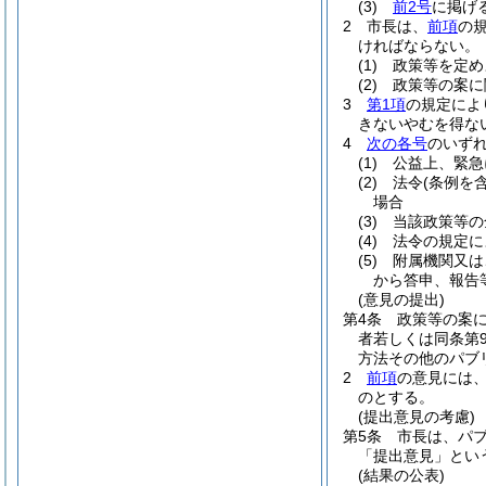
(3)
前2号
に掲げ
2
市長は、
前項
の
ければならない。
(1)
政策等を定め
(2)
政策等の案に
3
第1項
の規定によ
きないやむを得な
4
次の各号
のいず
(1)
公益上、緊急
(2)
法令
(条例を
場合
(3)
当該政策等の
(4)
法令の規定に
(5)
附属機関又は
から答申、報告
(意見の提出)
第4条
政策等の案
者若しくは同条第
方法その他のパブ
2
前項
の意見には
のとする。
(提出意見の考慮)
第5条
市長は、パ
「提出意見」とい
(結果の公表)