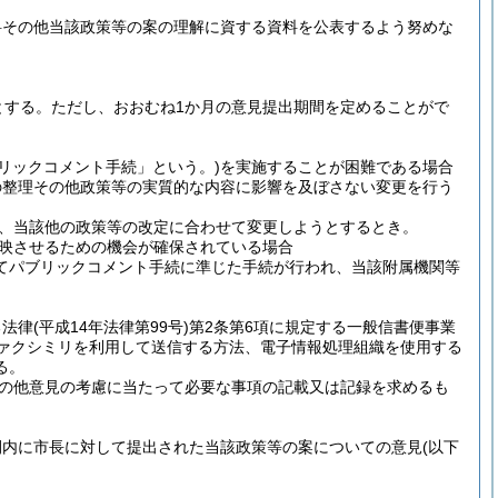
料その他当該政策等の案の理解に資する資料を公表するよう努めな
とする。
ただし、おおむね1か月の意見提出期間を定めることがで
ブリックコメント手続」という。)
を実施することが困難である場合
の整理その他政策等の実質的な内容に影響を及ぼさない変更を行う
、当該他の政策等の改定に合わせて変更しようとするとき。
映させるための機会が確保されている場合
てパブリックコメント手続に準じた手続が行われ、当該附属機関等
る法律
(平成14年法律第99号)
第2条第6項に規定する一般信書便事業
ファクシミリを利用して送信する方法、電子情報処理組織を使用する
る。
の他意見の考慮に当たって必要な事項の記載又は記録を求めるも
間内に市長に対して提出された当該政策等の案についての意見
(以下