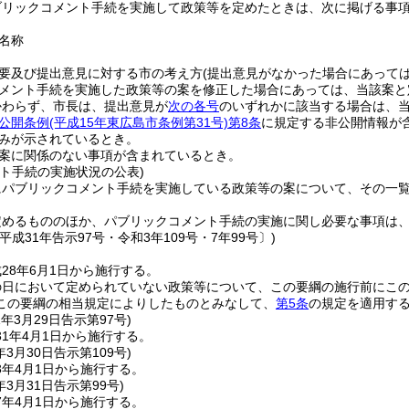
ブリックコメント手続を実施して政策等を定めたときは、次に掲げる事
名称
要及び提出意見に対する市の考え方
(提出意見がなかった場合にあっては
メント手続を実施した政策等の案を修正した場合にあっては、当該案と
かわらず、市長は、提出意見が
次の各号
のいずれかに該当する場合は、
公開条例
(平成15年東広島市条例第31号)
第8条
に規定する非公開情報が
みが示されているとき。
案に関係のない事項が含まれているとき。
ント手続の実施状況の公表)
にパブリックコメント手続を実施している政策等の案について、その一
定めるもののほか、パブリックコメント手続の実施に関し必要な事項は
平成31年告示97号・令和3年109号・7年99号〕)
28年6月1日から施行する。
の日において定められていない政策等について、この要綱の施行前にこ
この要綱の相当規定によりしたものとみなして、
第5条
の規定を適用す
1年3月29日
告示第97号)
1年4月1日から施行する。
年3月30日
告示第109号)
3年4月1日から施行する。
年3月31日
告示第99号)
7年4月1日から施行する。