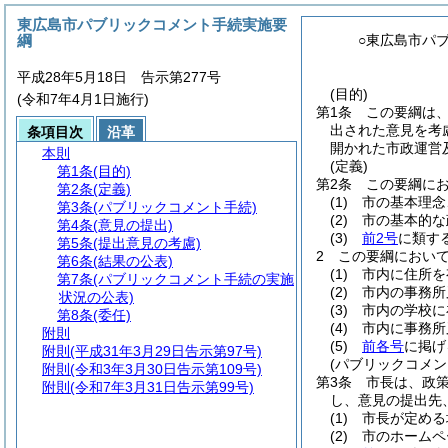
東広島市パブリックコメント手続実施要
綱
○東広島市パ
平成28年5月18日 告示第277号
(目的)
(令和7年4月1日施行)
第1条
この要綱は
出された意見を考
条項目次
沿革
開かれた市政運営
本則
(定義)
第1条
(目的)
第2条
この要綱に
第2条
(定義)
(1)
市の基本理念
第3条
(パブリックコメント手続)
(2)
市の基本的な
第4条
(意見の提出)
(3)
前2号
に類す
第5条
(提出意見の考慮)
2
この要綱におい
第6条
(結果の公表)
(1)
市内に住所を
第7条
(パブリックコメント手続の実施
(2)
市内の事務所
状況の公表)
(3)
市内の学校に
第8条
(委任)
(4)
市内に事務所
附則
(5)
前各号
に掲げ
附則
(平成31年3月29日告示第97号)
(パブリックコメン
附則
(令和3年3月30日告示第109号)
第3条
市長は、政
附則
(令和7年3月31日告示第99号)
し、意見の提出先
(1)
市長が定める
(2)
市のホームペ