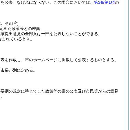
項を公表しなければならない。
この場合においては、
第3条第1項
の
、その旨)
定めた政策等との差異
当該提出意見の全部又は一部を公表しないことができる。
含まれているとき。
覧表を作成し、市のホームページに掲載して公表するものとする。
、市長が別に定める。
の要綱の規定に準じてした政策等の案の公表及び市民等からの意見
る。