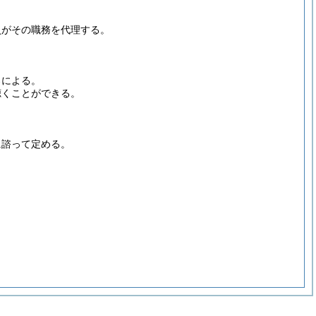
員がその職務を代理する。
ろによる。
聴くことができる。
に諮って定める。