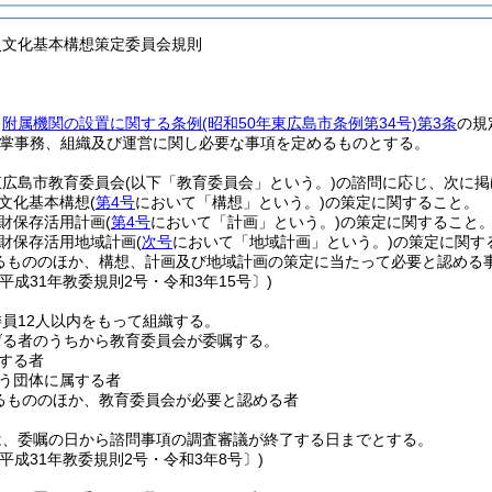
史文化基本構想策定委員会規則
、
附属機関の設置に関する条例
(昭和50年東広島市条例第34号)
第3条
の規
掌事務、組織及び運営に関し必要な事項を定めるものとする。
東広島市教育委員会
(以下「教育委員会」という。)
の諮問に応じ、次に掲
文化基本構想
(
第4号
において「構想」という。)
の策定に関すること。
財保存活用計画
(
第4号
において「計画」という。)
の策定に関すること
財保存活用地域計画
(
次号
において「地域計画」という。)
の策定に関す
るもののほか、構想、計画及び地域計画の策定に当たって必要と認める
平成31年教委規則2号・令和3年15号〕)
員12人以内をもって組織する。
げる者のうちから教育委員会が委嘱する。
する者
う団体に属する者
るもののほか、教育委員会が必要と認める者
は、委嘱の日から諮問事項の調査審議が終了する日までとする。
平成31年教委規則2号・令和3年8号〕)