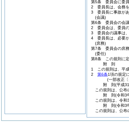
第5条
委員会に委
2
委員長は、会務
3
委員長に事故が
(会議)
第6条
委員会の会
2
委員会は、委員
3
委員会の議事は
4
委員長は、必要
(庶務)
第7条
委員会の庶
(委任)
第8条
この規則に
附
則
1
この規則は、平成
2
第6条
1項の規定
(一部改正〔
附
則
(平成3
この規則は、公布
附
則
(令和3
この規則は、令和
附
則
(令和3
この規則は、公布