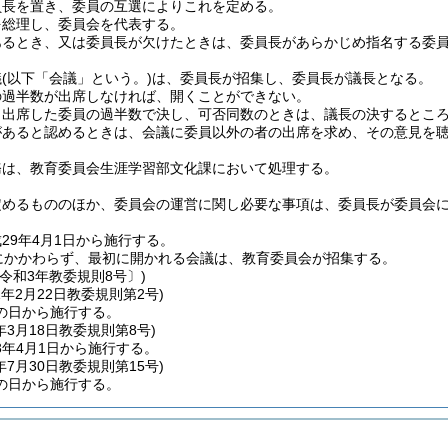
員長を置き、委員の互選によりこれを定める。
を総理し、委員会を代表する。
あるとき、又は委員長が欠けたときは、委員長があらかじめ指名する委
議
(以下「会議」という。)
は、委員長が招集し、委員長が議長となる。
の過半数が出席しなければ、開くことができない。
、出席した委員の過半数で決し、可否同数のときは、議長の決するとこ
があると認めるときは、会議に委員以外の者の出席を求め、その意見を
務は、教育委員会生涯学習部文化課において処理する。
定めるもののほか、委員会の運営に関し必要な事項は、委員長が委員会
29年4月1日から施行する。
にかかわらず、最初に開かれる会議は、教育委員会が招集する。
令和3年教委規則8号〕)
1年2月22日
教委規則第2号)
の日から施行する。
年3月18日
教委規則第8号)
3年4月1日から施行する。
年7月30日
教委規則第15号)
の日から施行する。