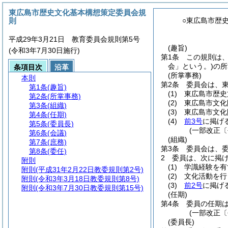
東広島市歴史文化基本構想策定委員会規
則
○東広島市歴
平成29年3月21日 教育委員会規則第5号
(趣旨)
(令和3年7月30日施行)
第1条
この規則は
会」という。)
の所
条項目次
沿革
(所掌事務)
本則
第2条
委員会は、
第1条
(趣旨)
(1)
東広島市歴史
第2条
(所掌事務)
(2)
東広島市文化
第3条
(組織)
(3)
東広島市文化
第4条
(任期)
(4)
前3号
に掲げ
第5条
(委員長)
(一部改正〔
第6条
(会議)
(組織)
第7条
(庶務)
第3条
委員会は、委
第8条
(委任)
2
委員は、次に掲
附則
(1)
学識経験を有
附則
(平成31年2月22日教委規則第2号)
(2)
文化活動を行
附則
(令和3年3月18日教委規則第8号)
(3)
前2号
に掲げ
附則
(令和3年7月30日教委規則第15号)
(任期)
第4条
委員の任期
(一部改正〔
(委員長)