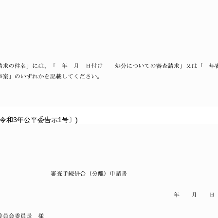
令和3年公平委告示1号〕)