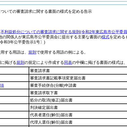
についての審査請求に関する書面の様式を定める告示
、
不利益処分についての審査請求に関する規則
(令和2年東広島市公平委
他の関係人が東広島市公平委員会に提出する主要な書面の
様式
を定める
令和3年公平委告示1号〕)
使用する用語は、
規則
で使用する用語の例による。
欄に掲げる
規則
の規定により作成する
同表
の中欄に掲げる書面の様式は
審査請求書
審査請求書記載事項変更届出書
2項
審査手続併合
(分離)
申請書
審査請求取下書
処分の取消
(修正)
届出書
判決確定届出書
代表者選任
(解任)
届出書
代理人選任
(解任)
届出書