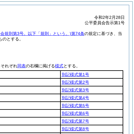
令和2年2月28日
公平委員会告示第1号
員会規則第3号。以下「規則」という。)
第74条
の規定に基づき、当
ものとする。
、それぞれ
同表
の右欄に掲げる
様式
とする。
別記様式第1号
別記様式第2号
別記様式第3号
別記様式第4号
別記様式第5号
別記様式第6号
別記様式第7号
別記様式第8号