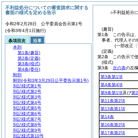
不利益処分についての審査請求に関する
書面の様式を定める告示
○不利益処分
令和2年2月28日 公平委員会告示第1号
(趣旨)
(令和3年4月1日施行)
第1条
この告示は
事者、代理人その
条項目次
沿革
(一部改正〔
本則
(定義)
第1条
(趣旨)
第2条
この告示で
第2条
(定義)
(様式)
第3条
(様式)
第3条
次の表
の左
第4条
(委任)
附則
第3条第1項
附則
(令和3年3月29日公平委告示第1号)
第4条第4項
別記様式第1号
別記様式第2号
第9条第1項
及び
第
別記様式第3号
第11条第2項
別記様式第4号
別記様式第5号
第13条第1項
別記様式第6号
第14条
別記様式第7号
別記様式第8号
第16条第2項
別記様式第9号
第17条第2項
別記様式第10号