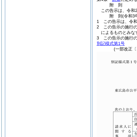
附
則
この告示は、令和
附
則
(令和3
1
この告示は、令和
2
この告示の施行
によるものとみな
3
この告示の施行
別記様式第1号
(一部改正〔