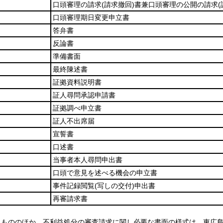
口頭審理の請求
(請求撤回)
書兼口頭審理の公開の請求
口頭審理期日変更申立書
答弁書
反論書
準備書面
最終陳述書
証拠資料説明書
証人尋問承認申請書
証拠調べ申立書
証人不出席届
宣誓書
口述書
当事者本人尋問申出書
口頭で意見を述べる機会の申立書
事件記録閲覧
(写しの交付)
申出書
再審請求書
るもののほか、不利益処分の審査請求に関し必要な書面の様式は、東広