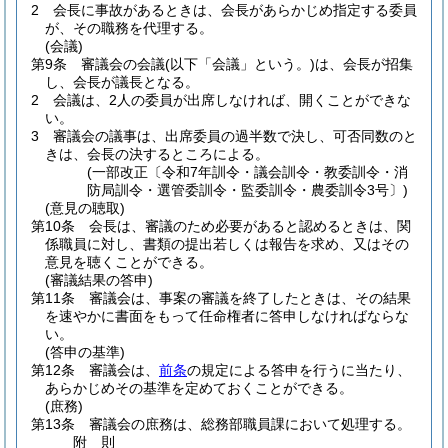
2
会長に事故があるときは、会長があらかじめ指定する委員
が、その職務を代理する。
(会議)
第9条
審議会の会議
(以下「会議」という。)
は、会長が招集
し、会長が議長となる。
2
会議は、2人の委員が出席しなければ、開くことができな
い。
3
審議会の議事は、出席委員の過半数で決し、可否同数のと
きは、会長の決するところによる。
(一部改正〔令和7年訓令・議会訓令・教委訓令・消
防局訓令・選管委訓令・監委訓令・農委訓令3号〕)
(意見の聴取)
第10条
会長は、審議のため必要があると認めるときは、関
係職員に対し、書類の提出若しくは報告を求め、又はその
意見を聴くことができる。
(審議結果の答申)
第11条
審議会は、事案の審議を終了したときは、その結果
を速やかに書面をもって任命権者に答申しなければならな
い。
(答申の基準)
第12条
審議会は、
前条
の規定による答申を行うに当たり、
あらかじめその基準を定めておくことができる。
(庶務)
第13条
審議会の庶務は、総務部職員課において処理する。
附
則