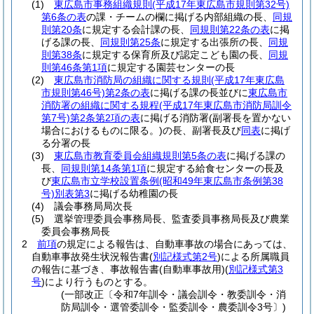
(1)
東広島市事務組織規則
(平成17年東広島市規則第32号)
第6条の表
の課・チームの欄に掲げる内部組織の長、
同規
則第20条
に規定する会計課の長、
同規則第22条の表
に掲
げる課の長、
同規則第25条
に規定する出張所の長、
同規
則第38条
に規定する保育所及び認定こども園の長、
同規
則第46条第1項
に規定する園芸センターの長
(2)
東広島市消防局の組織に関する規則
(平成17年東広島
市規則第46号)
第2条の表
に掲げる課の長並びに
東広島市
消防署の組織に関する規程
(平成17年東広島市消防局訓令
第7号)
第2条第2項の表
に掲げる消防署
(副署長を置かない
場合におけるものに限る。)
の長、副署長及び
同表
に掲げ
る分署の長
(3)
東広島市教育委員会組織規則第5条の表
に掲げる課の
長、
同規則第14条第1項
に規定する給食センターの長及
び
東広島市立学校設置条例
(昭和49年東広島市条例第38
号)
別表第3
に掲げる幼稚園の長
(4)
議会事務局局次長
(5)
選挙管理委員会事務局長、監査委員事務局長及び農業
委員会事務局長
2
前項
の規定による報告は、自動車事故の場合にあっては、
自動車事故発生状況報告書
(
別記様式第2号
)
による所属職員
の報告に基づき、事故報告書
(自動車事故用)
(
別記様式第3
号
)
により行うものとする。
(一部改正〔令和7年訓令・議会訓令・教委訓令・消
防局訓令・選管委訓令・監委訓令・農委訓令3号〕)