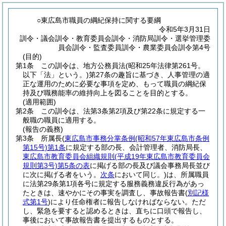
○東広島市職員の綱紀保持に関する要綱
令和5年3月31日
訓令・議会訓令・教育委員会訓令・消防局訓令・選挙管理委
員会訓令・監査委員訓令・農業委員会訓令第4号
(目的)
第1条
この訓令は、地方公務員法
(昭和25年法律第261号。
以下「法」という。)
第27条の趣旨に基づき、人事管理の適
正な運用のために必要な事項を定め、もって職員の綱紀保
持及び職務能率の維持向上を図ることを目的とする。
(適用範囲)
第2条
この訓令は、法第3条第2項及び第22条に規定する一
般職の職員に適用する。
(報告の義務)
第3条
所属長
(
東広島市事務分掌条例
(昭和57年東広島市条例
第15号)
第1条
に規定する部の長、会計管理者、消防局長、
東広島市教育委員会組織規則
(平成19年東広島市教育委員会
規則第3号)
第5条の表
に掲げる部の長及び議会事務局長並び
に次に掲げる者をいう。
次条
において同じ。)
は、所属職員
に法第29条第1項各号に規定する服務義務違反行為があっ
たときは、速やかにその事実を調査し、事故報告書
(
別記様
式第1号
)
により任命権者に報告しなければならない。
ただ
し、緊急を要すると認めるときは、直ちに口頭で報告し、
事後において事故報告書を提出するものとする。