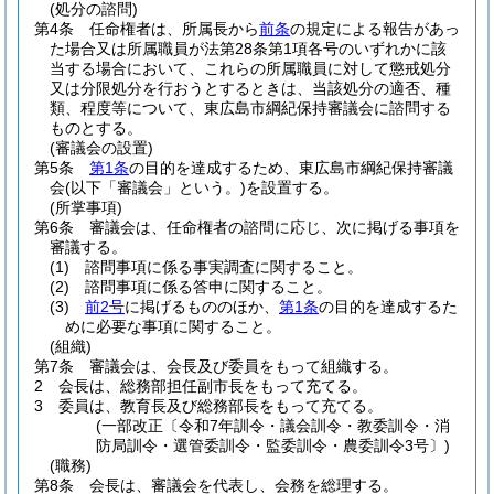
(処分の諮問)
第4条
任命権者は、所属長から
前条
の規定による報告があっ
た場合又は所属職員が法第28条第1項各号のいずれかに該
当する場合において、これらの所属職員に対して懲戒処分
又は分限処分を行おうとするときは、当該処分の適否、種
類、程度等について、東広島市綱紀保持審議会に諮問する
ものとする。
(審議会の設置)
第5条
第1条
の目的を達成するため、東広島市綱紀保持審議
会
(以下「審議会」という。)
を設置する。
(所掌事項)
第6条
審議会は、任命権者の諮問に応じ、次に掲げる事項を
審議する。
(1)
諮問事項に係る事実調査に関すること。
(2)
諮問事項に係る答申に関すること。
(3)
前2号
に掲げるもののほか、
第1条
の目的を達成するた
めに必要な事項に関すること。
(組織)
第7条
審議会は、会長及び委員をもって組織する。
2
会長は、総務部担任副市長をもって充てる。
3
委員は、教育長及び総務部長をもって充てる。
(一部改正〔令和7年訓令・議会訓令・教委訓令・消
防局訓令・選管委訓令・監委訓令・農委訓令3号〕)
(職務)
第8条
会長は、審議会を代表し、会務を総理する。