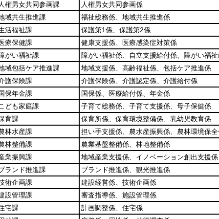
人権男女共同参画課
人権男女共同参画係
地域共生推進課
福祉総務係、地域共生推進係
生活福祉課
保護第1係、保護第2係
医療保健課
健康支援係、医療感染症対策係
障がい福祉課
障がい福祉係、自立支援給付係、障がい福祉
地域包括ケア推進課
地域支援係、高齢福祉係、包括ケア推進係
介護保険課
介護保険係、介護認定係、介護給付係
国保年金課
国保係、医療給付係、年金係
こども家庭課
子育て総務係、子育て支援係、母子保健係
保育課
保育所係、保育環境整備係、乳幼児教育係
農林水産課
担い手支援係、農水産振興係、農林環境保全
農林整備課
農業基盤整備係、林地整備係
産業振興課
地域産業支援係、イノベーション創出支援係
ブランド推進課
ブランド推進係、観光推進係
技術企画課
建設経営係、技術企画係
建設管理課
審査指導係、施設管理係
住宅課
計画調整係、住宅係