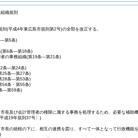
務組織規則
規則(平成4年東広島市規則第2号)の全部を改正する。
条―第5条)
織
(第6条―第18条)
理者の事務組織
(第19条―第21条)
22条―第24条)
第25条―第27条)
第28条―第53条)
第54条・第55条)
6条―第59条)
、市長及び会計管理者の権限に属する事務を処理するため、必要な補助
平成19年規則37号〕)
、市長の統轄の下に、相互の連携を図り、すべて一体となって行政機能
)