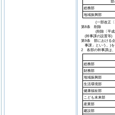
部
総務部
地域振興部
(一部改正〔
第8条
削除
(削除〔平成
(幹事課の設置等)
第9条
部における
事課」という。)
を
2
各部の幹事課は
総務部
財務部
地域振興部
生活環境部
健康福祉部
こども未来部
産業部
建設部