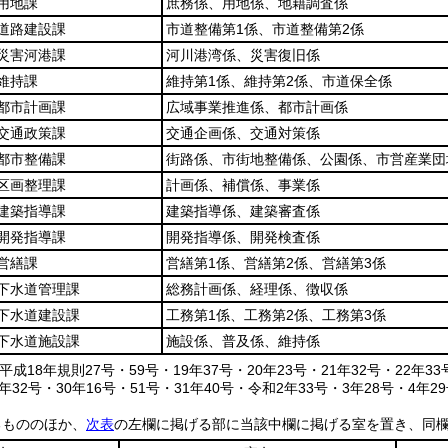
用地課
庶務係、用地係、地籍調査係
道路建設課
市道整備第1係、市道整備第2係
災害河港課
河川港湾係、災害復旧係
維持課
維持第1係、維持第2係、市道保全係
都市計画課
広域事業推進係、都市計画係
交通政策課
交通企画係、交通対策係
都市整備課
街路係、市街地整備係、公園係、市営産業団
区画整理課
計画係、補償係、事業係
建築指導課
建築指導係、建築審査係
開発指導課
開発指導係、開発検査係
営繕課
営繕第1係、営繕第2係、営繕第3係
下水道管理課
総務計画係、経理係、徴収係
下水道建設課
工務第1係、工務第2係、工務第3係
下水道施設課
施設係、普及係、維持係
成18年規則27号・59号・19年37号・20年23号・21年32号・22年33号
9年32号・30年16号・51号・31年40号・令和2年33号・3年28号・4年29
るもののほか、
次表
の左欄に掲げる部に当該中欄に掲げる室を置き、同