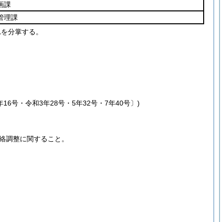
画課
管理課
れを分掌する。
年16号・令和3年28号・5年32号・7年40号〕)
絡調整に関すること。