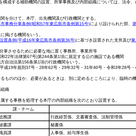
を構成する補助機関の設置、所掌事務及び内部組織については、法令、
機関を分けて、本庁、出先機関及び行政機関とする。
島市事務分掌条例
(昭和57年東広島市条例第15号)
により設けられた部、
次に掲げる機関をいう。
設置条例
(平成16年東広島市条例第36号)
に基づき設置された支所及び
東
分掌させるために必要な地に置く事務所、事業所等
昭和22年法律第67号)
第244条第1項に規定する公の施設である機関
方自治法第156条第1項の行政機関をいう。
平成19年規則37号・28年62号・29年32号・31年40号・令和3年28号・
するもののほか、必要があるときは、別に定めるところにより、臨時の
部組織
に属する事務を処理する本庁の内部組織を次のとおり設置する。
課・チーム
総務課
行政経営係、文書審査係、法制管理係
秘書課
秘書係
職員課
人事係、給与厚生係