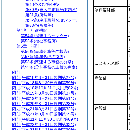
第48条及び第49条
第50条
(東広島市観光案内所)
健康福祉部
第51条
(所属等)
第52条
(東広島浄化センター)
第53条
(所属等)
第4章
行政機関
第54条
(消費生活センター)
第55条
(福祉事務所)
第5章
補則
第56条
(事務分掌等の報告)
第57条
(事務処理の協力)
第58条
(関連する事務の分掌)
こども未来部
第59条
(分掌事務の主管の判定)
附則
附則
(平成18年3月31日規則第27号)
産業部
附則
(平成18年6月30日規則第59号)
附則
(平成18年10月31日規則第82号)
附則
(平成19年3月30日規則第37号)
附則
(平成19年6月29日規則第51号)
附則
(平成20年3月31日規則第23号)
建設部
附則
(平成21年3月31日規則第32号)
附則
(平成21年9月30日規則第55号)
附則
(平成21年11月30日規則第69号)
附則
(平成22年3月31日規則第33号)
附則
(平成23年3月31日規則第30号)