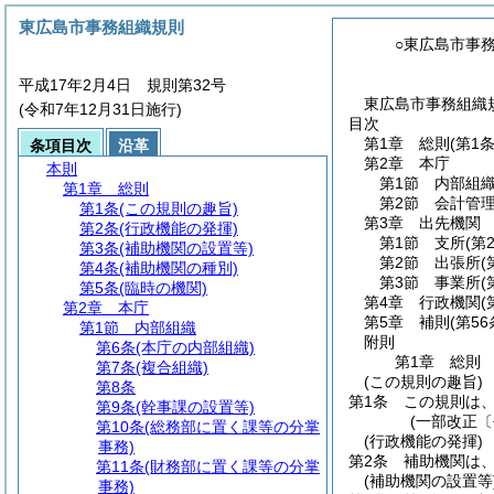
東広島市事務組織規則
○東広島市事
平成17年2月4日 規則第32号
東広島市事務組織
(令和7年12月31日施行)
目次
第1章
総則
(第1
条項目次
沿革
第2章
本庁
本則
第1節
内部組
第1章
総則
第2節
会計管
第1条
(この規則の趣旨)
第3章
出先機関
第2条
(行政機能の発揮)
第1節
支所
(第
第3条
(補助機関の設置等)
第2節
出張所
(
第4条
(補助機関の種別)
第3節
事業所
(
第5条
(臨時の機関)
第4章
行政機関
(
第2章
本庁
第5章
補則
(第5
第1節
内部組織
附則
第6条
(本庁の内部組織)
第1章
総則
第7条
(複合組織)
(この規則の趣旨)
第8条
第1条
この規則は
第9条
(幹事課の設置等)
(一部改正〔
第10条
(総務部に置く課等の分掌
(行政機能の発揮)
事務)
第2条
補助機関は
第11条
(財務部に置く課等の分掌
(補助機関の設置等
事務)