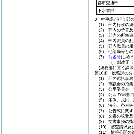
都市交通部
下水道部
3
幹事課が行う部
(1)
部内行政の総
(2)
部内の予算及
(3)
部内の所掌事
(4)
部内職員の配
(5)
部内職員の服
(6)
他部局等との
(7)
前各号
に掲げ
(一部改正〔
(総務部に置く課等
第10条
総務課の分
(1)
部の総括事務
(2)
市議会の招集
(3)
公平委員会、
(4)
公印の管理に
(5)
条例、規則、
(6)
法令、条例等
(7)
公告式に関す
(8)
文書の収受及
(9)
文書事務の指
(10)
審査請求及
(11)
情報公開の