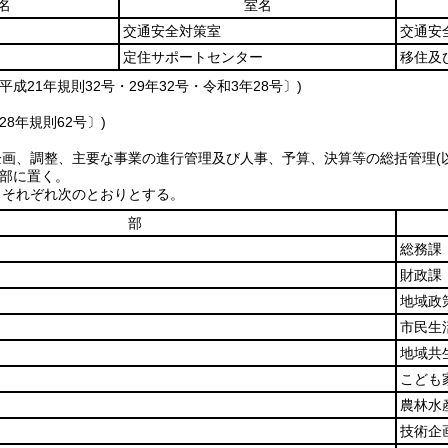
名
室名
交通安全対策室
交通安
定住サポートセンター
移住及
平成21年規則32号・29年32号・令和3年28号〕)
28年規則62号〕)
企画、調整、主要な事業の進行管理及び人事、予算、決算等の総括管理
部に置く。
、それぞれ次のとおりとする。
部
総務課
財政課
地域政
市民生
地域共
こども
農林水
技術企