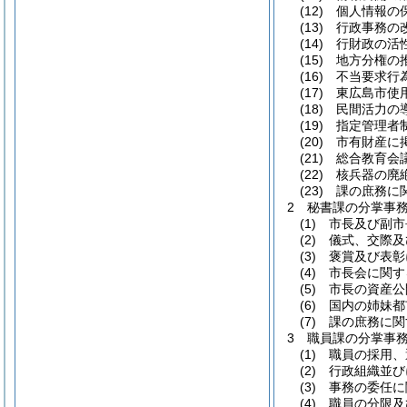
(12)
個人情報の
(13)
行政事務の
(14)
行財政の活
(15)
地方分権の
(16)
不当要求行
(17)
東広島市使
(18)
民間活力の
(19)
指定管理者
(20)
市有財産に
(21)
総合教育会
(22)
核兵器の廃
(23)
課の庶務に
2
秘書課の分掌事
(1)
市長及び副市
(2)
儀式、交際及
(3)
褒賞及び表彰
(4)
市長会に関す
(5)
市長の資産公
(6)
国内の姉妹都
(7)
課の庶務に関
3
職員課の分掌事
(1)
職員の採用、
(2)
行政組織並び
(3)
事務の委任に
(4)
職員の分限及