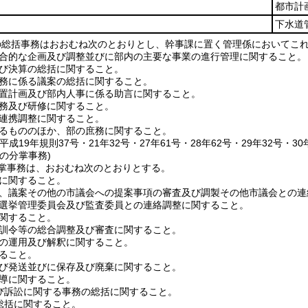
都市計
下水道
の総括事務はおおむね次のとおりとし、幹事課に置く管理係においてこ
合的な企画及び調整並びに部内の主要な事業の進行管理に関すること。
び決算の総括に関すること。
務に係る議案の総括に関すること。
置計画及び部内人事に係る助言に関すること。
務及び研修に関すること。
連携調整に関すること。
るもののほか、部の庶務に関すること。
平成19年規則37号・21年32号・27年61号・28年62号・29年32号・30
の分掌事務)
掌事務は、おおむね次のとおりとする。
に関すること。
、議案その他の市議会への提案事項の審査及び調製その他市議会との連
選挙管理委員会及び監査委員との連絡調整に関すること。
関すること。
訓令等の総合調整及び審査に関すること。
の運用及び解釈に関すること。
ること。
び発送並びに保存及び廃棄に関すること。
導に関すること。
び訴訟に関する事務の総括に関すること。
総括に関すること。