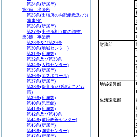
第24条
(所属等)
第2節
出張所
第25条
(出張所の内部組織及び分
掌事務)
第26条
(所属等)
第27条
(出張所相互間の調整)
第3節
事業所
第28条及び第29条
財務部
第30条
(地域センター)
第31条
(所属等)
第32条及び第33条
第34条
(人権センター)
第35条
(所属等)
第36条
(エスポワール)
第37条
(所属等)
地域振興部
第38条
(保育所及び認定こども
園)
第39条
(所属等)
生活環境部
第40条
(児童館)
第41条
(所属等)
第42条及び第43条
第44条
(環境改善センター)
第45条
(所属等)
第46条
(園芸センター)
第47条
(所属等)