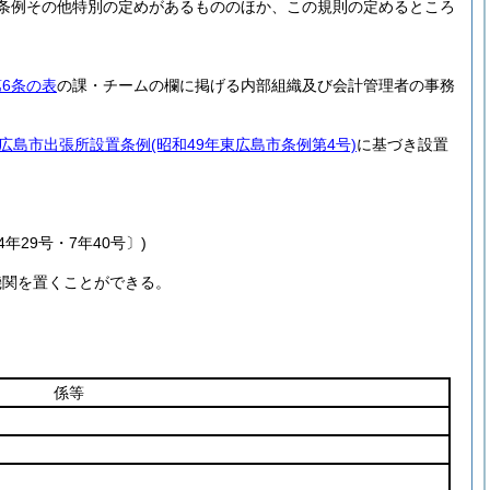
条例その他特別の定めがあるもののほか、この規則の定めるところ
第6条の表
の課・チームの欄に掲げる内部組織及び会計管理者の事務
広島市出張所設置条例
(昭和49年東広島市条例第4号)
に基づき設置
4年29号・7年40号〕)
機関を置くことができる。
係等