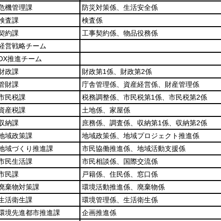
危機管理課
防災対策係、生活安全係
検査課
検査係
契約課
工事契約係、物品役務係
経営戦略チーム
DX推進チーム
財政課
財政第1係、財政第2係
管財課
庁舎管理係、資産経営係、財産管理係
市民税課
税務調整係、市民税第1係、市民税第2係
資産税課
土地係、家屋係
収納課
庶務係、調査係、収納第1係、収納第2係
地域政策課
地域政策係、地域プロジェクト推進係
地域づくり推進課
市民協働推進係、地域活動支援係
市民生活課
市民相談係、国際交流係
市民課
戸籍係、住民係、窓口係
廃棄物対策課
環境活動推進係、廃棄物係
生活衛生課
環境管理係、生活衛生係
環境先進都市推進課
企画推進係