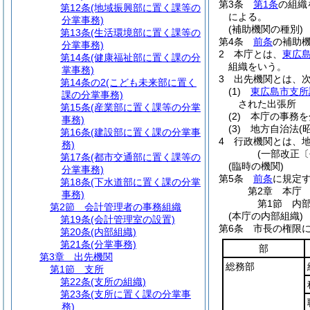
第3条
第1条
の組織
第12条
(地域振興部に置く課等の
による。
分掌事務)
(補助機関の種別)
第13条
(生活環境部に置く課等の
第4条
前条
の補助
分掌事務)
2
本庁とは、
東広
第14条
(健康福祉部に置く課の分
組織をいう。
掌事務)
3
出先機関とは、
第14条の2
(こども未来部に置く
(1)
東広島市支所
課の分掌事務)
された出張所
第15条
(産業部に置く課等の分掌
(2)
本庁の事務を
事務)
(3)
地方自治法
(
第16条
(建設部に置く課の分掌事
4
行政機関とは、地
務)
(一部改正〔
第17条
(都市交通部に置く課等の
(臨時の機関)
分掌事務)
第5条
前条
に規定
第18条
(下水道部に置く課の分掌
第2章
本庁
事務)
第1節
内
第2節
会計管理者の事務組織
(本庁の内部組織)
第19条
(会計管理室の設置)
第6条
市長の権限
第20条
(内部組織)
第21条
(分掌事務)
部
第3章
出先機関
総務部
第1節
支所
第22条
(支所の組織)
第23条
(支所に置く課の分掌事
務)