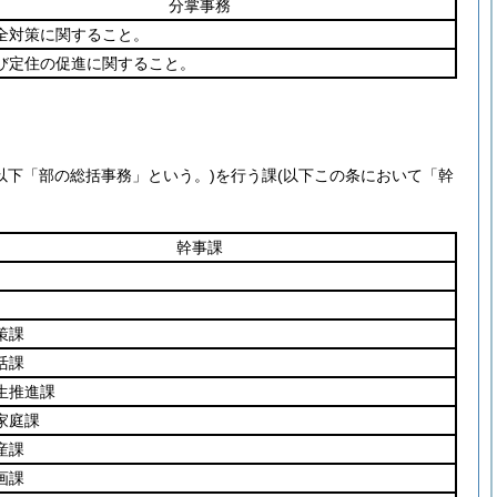
分掌事務
全対策に関すること。
び定住の促進に関すること。
(以下「部の総括事務」という。)
を行う課
(以下この条において「幹
幹事課
策課
活課
生推進課
家庭課
産課
画課