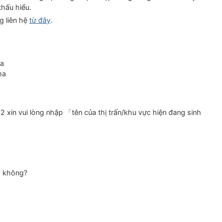
hấu hiểu.
g liên hệ
từ đây
.
ma
ma
xin vui lòng nhập 「tên của thị trấn/khu vực hiện đang sinh
y không?