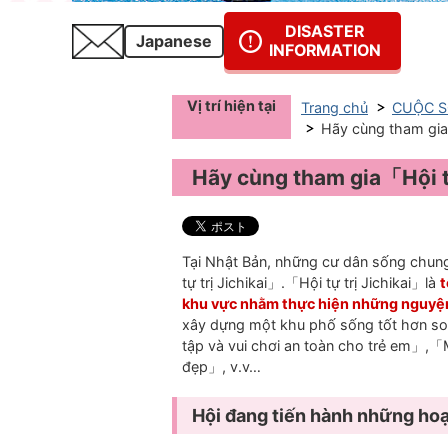
DISASTER
Japanese
INFORMATION
Vị trí hiện tại
Trang chủ
CUỘC S
Hãy cùng tham 
Hãy cùng tham gia「H
Tại Nhật Bản, những cư dân sống chung
tự trị Jichikai」.「Hội tự trị Jichikai」là
t
khu vực nhằm thực hiện những nguyệ
xây dựng một khu phố sống tốt hơn s
tập và vui chơi an toàn cho trẻ em」,
đẹp」, v.v…
Hội đang tiến hành nhữ