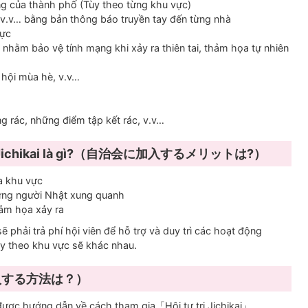
ng của thành phố (Tùy theo từng khu vực)
, v.v… bằng bản thông báo truyền tay đến từng nhà
vực
 nhằm bảo vệ tính mạng khi xảy ra thiên tai, thảm họa tự nhiên
ễ hội mùa hè, v.v…
g rác, những điểm tập kết rác, v.v…
tự trị Jichikai là gì?（自治会に加入するメリットは?）
a khu vực
ững người Nhật xung quanh
hảm họa xảy ra
ẽ phải trả phí hội viên để hỗ trợ và duy trì các hoạt động
tùy theo khu vực sẽ khác nhau.
?（加入する方法は？）
ược hướng dẫn về cách tham gia「Hội tự trị Jichikai」.