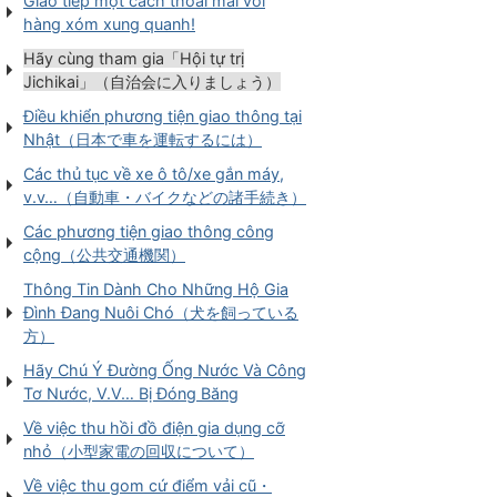
Giao tiếp một cách thoải mái với
hàng xóm xung quanh!
Hãy cùng tham gia「Hội tự trị
Jichikai」（自治会に入りましょう）
Điều khiển phương tiện giao thông tại
Nhật（日本で車を運転するには）
Các thủ tục về xe ô tô/xe gắn máy,
v.v…（自動車・バイクなどの諸手続き）
Các phương tiện giao thông công
cộng（公共交通機関）
Thông Tin Dành Cho Những Hộ Gia
Đình Đang Nuôi Chó（犬を飼っている
方）
Hãy Chú Ý Đường Ống Nước Và Công
Tơ Nước, V.V… Bị Đóng Băng
Về việc thu hồi đồ điện gia dụng cỡ
nhỏ（小型家電の回収について）
Về việc thu gom cứ điểm vải cũ・