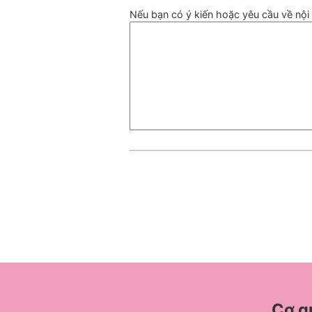
Nếu bạn có ý kiến hoặc yêu cầu về nội d
Cơ q