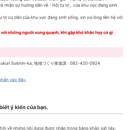
ân và nhận sự hướng dẫn về「Hội tự trị」của khu vực đang sinh
 trị cư dân của khu vực đang sinh sống, xin vui lòng liên hệ với
 với những người xung quanh, khi gặp khó khăn hay có gì
zukuri Suishin-ka,
地域づくり推進
課 : 082-420-0924
 nhấn vào đây.
biết ý kiến của bạn.
n hồi về những nội dung được nhập trong bảng khảo sát này.