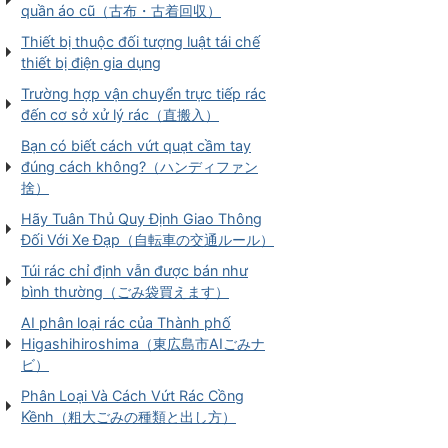
quần áo cũ（古布・古着回収）
Thiết bị thuộc đối tượng luật tái chế
thiết bị điện gia dụng
Trường hợp vận chuyển trực tiếp rác
đến cơ sở xử lý rác（直搬入）
Bạn có biết cách vứt quạt cầm tay
đúng cách không?（ハンディファン
捨）
Hãy Tuân Thủ Quy Định Giao Thông
Đối Với Xe Đạp（自転車の交通ルール）
Túi rác chỉ định vẫn được bán như
bình thường（ごみ袋買えます）
AI phân loại rác của Thành phố
Higashihiroshima（東広島市AIごみナ
ビ）
Phân Loại Và Cách Vứt Rác Cồng
Kềnh（粗大ごみの種類と出し方）