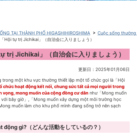
ỐNG TẠI THÀNH PHỐ HIGASHIHIROSHIMA
Cuộc sống thườ
gia「Hội tự trị Jichikai」（自治会に入りましょう）
ội tự trị Jichikai」（自治会に入りましょう）
更新日：2025年01月06日
 trong một khu vực thường thiết lập một tổ chức gọi là「Hội
ổ chức hoạt động kết nối, chung sức tất cả mọi người trong
n vọng, mong muốn của cộng đồng cư dân
như「Mong muốn
o với bây giờ」,「Mong muốn xây dựng một môi trường học
「Mong muốn làm cho khu phố mình đang sống trở nên sạch
ng hoạt động gì?（どんな活動をしているの？）