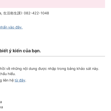
ei-ka, 生活衛生課): 082-422-1048
 nhấn vào đây.
biết ý kiến của bạn.
n hồi về những nội dung được nhập trong bảng khảo sát này.
hấu hiểu.
g liên hệ
từ đây
.
ma
ma