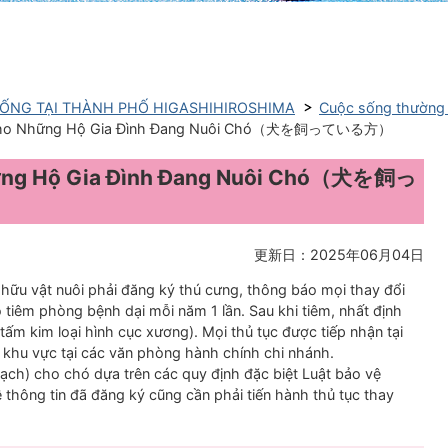
ỐNG TẠI THÀNH PHỐ HIGASHIHIROSHIMA
Cuộc sống thườ
 Cho Những Hộ Gia Đình Đang Nuôi Chó（犬を飼っている方）
hững Hộ Gia Đình Đang Nuôi Chó（犬を飼っ
更新日：2025年06月04日
hữu vật nuôi phải đăng ký thú cưng, thông báo mọi thay đổi
 tiêm phòng bệnh dại mỗi năm 1 lần. Sau khi tiêm, nhất định
ấm kim loại hình cục xương). Mọi thủ tục được tiếp nhận tại
 khu vực tại các văn phòng hành chính chi nhánh.
ạch) cho chó dựa trên các quy định đặc biệt Luật bảo vệ
 thông tin đã đăng ký cũng cần phải tiến hành thủ tục thay