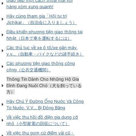
Giao tiếp một cách thoải mái với
hàng xóm xung quanh!
Hãy cùng tham gia「Hội tự trị
Jichikai」（自治会に入りましょう）
Điều khiển phương tiện giao thông tại
Nhật（日本で車を運転するには）
Các thủ tục về xe ô tô/xe gắn máy,
v.v…（自動車・バイクなどの諸手続き）
Các phương tiện giao thông công
cộng（公共交通機関）
Thông Tin Dành Cho Những Hộ Gia
Đình Đang Nuôi Chó（犬を飼っている
方）
Hãy Chú Ý Đường Ống Nước Và Công
Tơ Nước, V.V… Bị Đóng Băng
Về việc thu hồi đồ điện gia dụng cỡ
nhỏ（小型家電の回収について）
Về việc thu gom cứ điểm vải cũ・