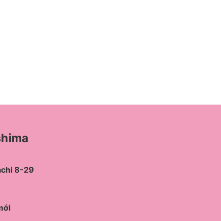
shima
achi 8-29
mới