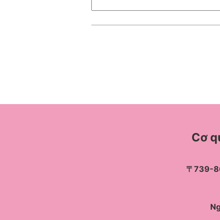
Cơ q
〒739-860
Ng