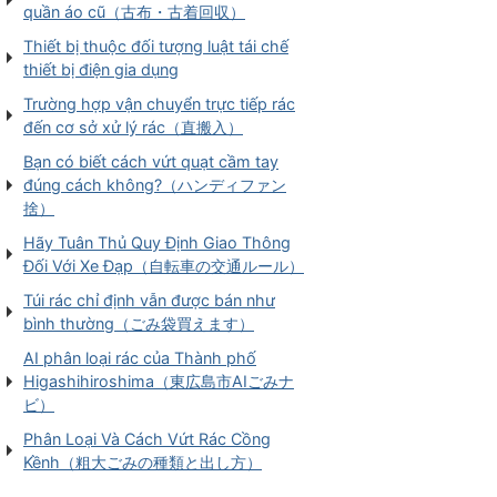
quần áo cũ（古布・古着回収）
Thiết bị thuộc đối tượng luật tái chế
thiết bị điện gia dụng
Trường hợp vận chuyển trực tiếp rác
đến cơ sở xử lý rác（直搬入）
Bạn có biết cách vứt quạt cầm tay
đúng cách không?（ハンディファン
捨）
Hãy Tuân Thủ Quy Định Giao Thông
Đối Với Xe Đạp（自転車の交通ルール）
Túi rác chỉ định vẫn được bán như
bình thường（ごみ袋買えます）
AI phân loại rác của Thành phố
Higashihiroshima（東広島市AIごみナ
ビ）
Phân Loại Và Cách Vứt Rác Cồng
Kềnh（粗大ごみの種類と出し方）