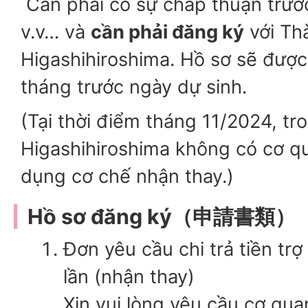
Cần phải có sự chấp thuận trướ
v.v… và
cần phải đăng ký
với Th
Higashihiroshima. Hồ sơ sẽ được
tháng trước ngày dự sinh.
(Tại thời điểm tháng 11/2024, t
Higashihiroshima không có cơ qu
dụng cơ chế nhận thay.)
Hồ sơ đăng ký（申請書類）
Đơn yêu cầu chi trả tiền trợ
lần (nhận thay)
Xin vui lòng yêu cầu cơ quan