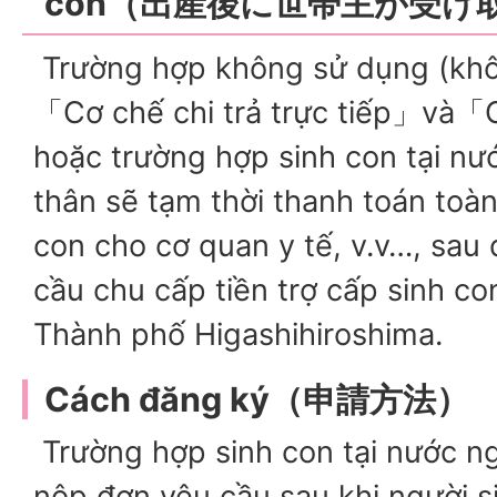
con（出産後に世帯主が受け
Trường hợp không sử dụng (khô
「Cơ chế chi trả trực tiếp」và「
hoặc trường hợp sinh con tại nư
thân sẽ tạm thời thanh toán toàn
con cho cơ quan y tế, v.v…, sau
cầu chu cấp tiền trợ cấp sinh con
Thành phố Higashihiroshima.
Cách đăng ký（申請方法）
Trường hợp sinh con tại nước ngo
nộp đơn yêu cầu sau khi người si