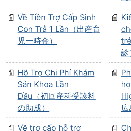
Về Tiền Trợ Cấp Sinh
Ki
Con Trả 1 Lần（出産育
ch
児一時金）
tr
診
Hỗ Trợ Chi Phí Khám
Ph
Sản Khoa Lần
họ
Đầu（初回産科受診料
Hi
の助成）
広
Về trợ cấp hỗ trợ
Ch