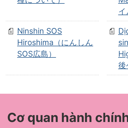
イ
Ninshin SOS
Dị
Hiroshima（にんしん
si
SOS広島）
Hi
後
Cơ quan hành chín