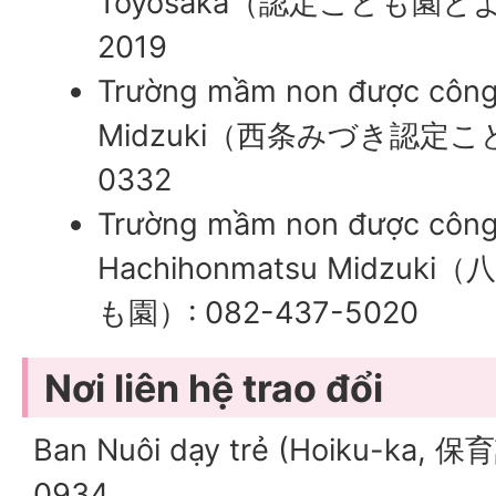
Toyosaka（認定こども園とよさ
2019
Trường mầm non được công 
Midzuki（西条みづき認定こども
0332
Trường mầm non được công
Hachihonmatsu Midz
も園）: 082-437-5020
Nơi liên hệ trao đổi
Ban Nuôi dạy trẻ (Hoiku-ka, 保
0934