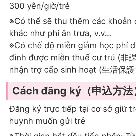
300 yên/giờ/trẻ
※Có thể sẽ thu thêm các khoản c
khác như phí ăn trưa, v.v...
※Có chế độ miễn giảm học phí d
đình được miễn thuế cư trú (
nhận trợ cấp sinh hoạt (生活保
Cách đăng ký（申込方法
Đăng ký trực tiếp tại cơ sở giữ 
huynh muốn gửi trẻ