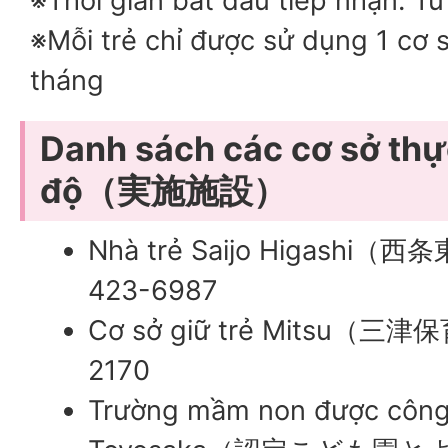
※Thời gian bắt đầu tiếp nhận: Từ
※Mỗi trẻ chỉ được sử dụng 1 cơ 
tháng
Danh sách các cơ sở thự
độ（実施施設）
Nhà trẻ Saijo Higashi（
423-6987
Cơ sở giữ trẻ Mitsu（三津
2170
Trường mầm non được công