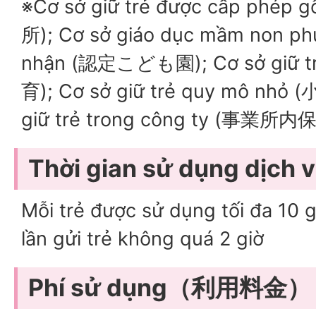
※Cơ sở giữ trẻ được cấp phép 
所); Cơ sở giáo dục mầm non ph
nhận (認定こども園); Cơ sở giữ t
育); Cơ sở giữ trẻ quy mô nhỏ
giữ trẻ trong công ty (事業所内
Thời gian sử dụng dị
Mỗi trẻ được sử dụng tối đa 10 g
lần gửi trẻ không quá 2 giờ
Phí sử dụng（利用料金）