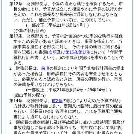
第12条
財務部長は、予算の適正な執行を確保するため、市
長の命により、予算が成立した後速やかに予算の執行方針
を定め、これを部長及び局長等に通知しなければならな
い。
ただし、補正予算については、この限りでない。
(一部改正〔平成21年規則24号〕)
(予算の執行計画)
第13条
財務部長は、予算の計画的かつ効率的な執行を確保
するため必要があると認めるときは、事業を指定して、当
該事業を担任する部長に対し、その予算の執行に関する計
画を記載した書類
(
次項
及び
第15条第1項
において「年間予
算執行計画書」という。)
の作成及び提出を求めることがで
きる。
2
財務部長は、
前項
の規定により年間予算執行計画書の提出
があった場合は、財政課長にその内容を審査させるととも
に、必要があると認めるときは、所要の調整を行い、市長
の決裁を受けなければならない。
(一部改正〔平成21年規則24号・29年24号〕)
(歳出予算の配当)
第14条
財務部長は、
前2条
の規定により定めた予算の執行
方針及び執行計画に従い、定期又は臨時に歳出予算の配当
を行い、部長及び会計管理者に対し、これを予算配当通知
書により通知しなければならない。
2
継続費の逓次繰越し及び事故繰越し並びに繰越明許費及び
事故繰越しに係る歳出予算のうち、前年度において既に配
当された歳出予算については、年度の初日に配当されたも