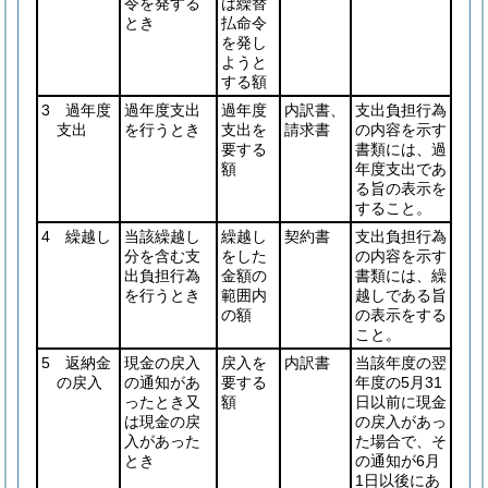
令を発する
は繰替
とき
払命令
を発し
ようと
する額
3 過年度
過年度支出
過年度
内訳書、
支出負担行為
支出
を行うとき
支出を
請求書
の内容を示す
要する
書類には、過
額
年度支出であ
る旨の表示を
すること。
4 繰越し
当該繰越し
繰越し
契約書
支出負担行為
分を含む支
をした
の内容を示す
出負担行為
金額の
書類には、繰
を行うとき
範囲内
越しである旨
の額
の表示をする
こと。
5 返納金
現金の戻入
戻入を
内訳書
当該年度の翌
の戻入
の通知があ
要する
年度の5月31
ったとき又
額
日以前に現金
は現金の戻
の戻入があっ
入があった
た場合で、そ
とき
の通知が6月
1日以後にあ