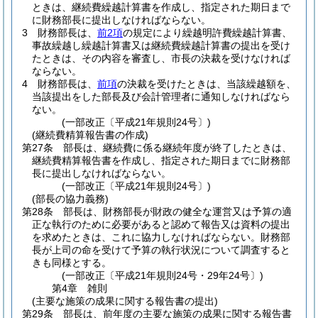
ときは、継続費繰越計算書を作成し、指定された期日まで
に財務部長に提出しなければならない。
3
財務部長は、
前2項
の規定により繰越明許費繰越計算書、
事故繰越し繰越計算書又は継続費繰越計算書の提出を受け
たときは、その内容を審査し、市長の決裁を受けなければ
ならない。
4
財務部長は、
前項
の決裁を受けたときは、当該繰越額を、
当該提出をした部長及び会計管理者に通知しなければなら
ない。
(一部改正〔平成21年規則24号〕)
(継続費精算報告書の作成)
第27条
部長は、継続費に係る継続年度が終了したときは、
継続費精算報告書を作成し、指定された期日までに財務部
長に提出しなければならない。
(一部改正〔平成21年規則24号〕)
(部長の協力義務)
第28条
部長は、財務部長が財政の健全な運営又は予算の適
正な執行のために必要があると認めて報告又は資料の提出
を求めたときは、これに協力しなければならない。
財務部
長が上司の命を受けて予算の執行状況について調査すると
きも同様とする。
(一部改正〔平成21年規則24号・29年24号〕)
第4章
雑則
(主要な施策の成果に関する報告書の提出)
第29条
部長は、前年度の主要な施策の成果に関する報告書