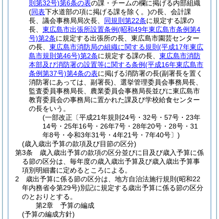
則第32号)
第6条の表
の課・チームの欄に掲げる内部組織
(
同表
下水道部の項に掲げる課を除く。)
の長、会計課
長、議会事務局局次長、
同規則第22条
に規定する課の
長、
東広島市出張所設置条例
(昭和49年東広島市条例第4
号)
第2条
に規定する出張所の長、東広島市園芸センター
の長、
東広島市消防局の組織に関する規則
(平成17年東広
島市規則第46号)
第2条
に規定する課の長、
東広島市消防
本部及び消防署の設置等に関する条例
(平成16年東広島市
条例第37号)
第4条の表
に掲げる消防署の長
(副署長を置く
消防署にあっては、副署長)
、選挙管理委員会事務局長、
監査委員事務局長、農業委員会事務局長並びに東広島市
教育委員会の事務局に置かれた課及び学校給食センター
の長をいう。
(一部改正〔平成21年規則24号・32号・57号・23年
14号・25年16号・26年7号・28年20号・28号・31
年8号・令和3年31号・4年21号・7年40号〕)
(歳入歳出予算の款項及び目節の区分)
第3条
歳入歳出予算の款項の区分並びに目及び歳入予算に係
る節の区分は、毎年度の歳入歳出予算及び歳入歳出予算事
項別明細書に定めるところによる。
2
歳出予算に係る節の区分は、地方自治法施行規則
(昭和22
年内務省令第29号)
別記に規定する歳出予算に係る節の区分
のとおりとする。
第2章
予算の編成
(予算の編成方針)