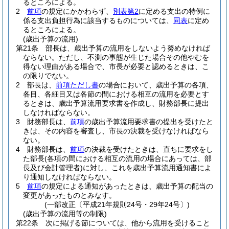
るところによる。
2
前項
の規定にかかわらず、
別表第2
に定める支出の特例に
係る支出負担行為に該当するものについては、
同表
に定め
るところによる。
(歳出予算の流用)
第21条
部長は、歳出予算の流用をしないよう努めなければ
ならない。
ただし、不測の事態が生じた場合その他やむを
得ない理由がある場合で、市長が必要と認めるときは、こ
の限りでない。
2
部長は、
前項ただし書
の場合において、歳出予算の各項、
各目、各細目又は各節の間における相互の流用を必要とす
るときは、歳出予算流用要求書を作成し、財務部長に提出
しなければならない。
3
財務部長は、
前項
の歳出予算流用要求書の提出を受けたと
きは、その内容を審査し、市長の決裁を受けなければなら
ない。
4
財務部長は、
前項
の決裁を受けたときは、直ちに要求をし
た部長
(各項の間における相互の流用の場合にあっては、部
長及び会計管理者)
に対し、これを歳出予算流用通知書によ
り通知しなければならない。
5
前項
の規定による通知があったときは、歳出予算の配当の
変更があったものとみなす。
(一部改正〔平成21年規則24号・29年24号〕)
(歳出予算の流用等の制限)
第22条
次に掲げる節については、他から流用を受けること