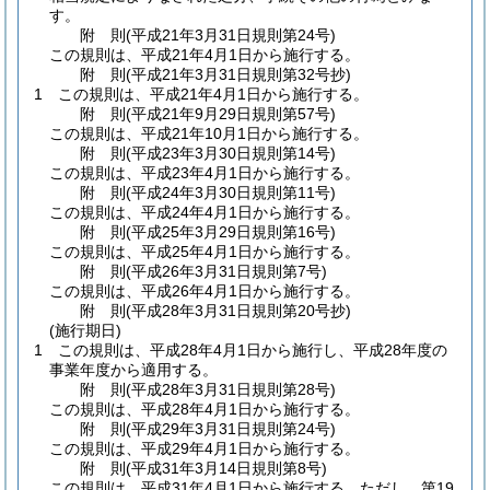
す。
附
則
(平成21年3月31日
規則第24号)
この規則は、平成21年4月1日から施行する。
附
則
(平成21年3月31日
規則第32号
抄)
1
この規則は、平成21年4月1日から施行する。
附
則
(平成21年9月29日
規則第57号)
この規則は、平成21年10月1日から施行する。
附
則
(平成23年3月30日
規則第14号)
この規則は、平成23年4月1日から施行する。
附
則
(平成24年3月30日
規則第11号)
この規則は、平成24年4月1日から施行する。
附
則
(平成25年3月29日
規則第16号)
この規則は、平成25年4月1日から施行する。
附
則
(平成26年3月31日
規則第7号)
この規則は、平成26年4月1日から施行する。
附
則
(平成28年3月31日
規則第20号抄)
(施行期日)
1
この規則は、平成28年4月1日から施行し、平成28年度の
事業年度から適用する。
附
則
(平成28年3月31日
規則第28号)
この規則は、平成28年4月1日から施行する。
附
則
(平成29年3月31日
規則第24号)
この規則は、平成29年4月1日から施行する。
附
則
(平成31年3月14日
規則第8号)
この規則は、平成31年4月1日から施行する。
ただし、第19