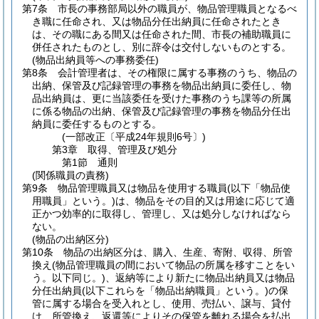
第7条
市長の事務部局以外の職員が、物品管理職員となるべ
き職に任命され、又は物品分任出納員に任命されたとき
は、その職にある間又は任命された間、市長の補助職員に
併任されたものとし、別に辞令は交付しないものとする。
(物品出納員等への事務委任)
第8条
会計管理者は、その権限に属する事務のうち、物品の
出納、保管及び記録管理の事務を物品出納員に委任し、物
品出納員は、更に当該委任を受けた事務のうち課等の所属
に係る物品の出納、保管及び記録管理の事務を物品分任出
納員に委任するものとする。
(一部改正〔平成24年規則6号〕)
第3章
取得、管理及び処分
第1節
通則
(関係職員の責務)
第9条
物品管理職員又は物品を使用する職員
(以下「物品使
用職員」という。)
は、物品をその目的又は用途に応じて適
正かつ効率的に取得し、管理し、又は処分しなければなら
ない。
(物品の出納区分)
第10条
物品の出納区分は、購入、生産、寄附、収得、所管
換え
(物品管理職員の間において物品の所属を移すことをい
う。以下同じ。)
、返納等により新たに物品出納員又は物品
分任出納員
(以下これらを「物品出納職員」という。)
の保
管に属する場合を受入れとし、使用、売払い、譲与、貸付
け、所管換え、返還等によりその保管を離れる場合を払出