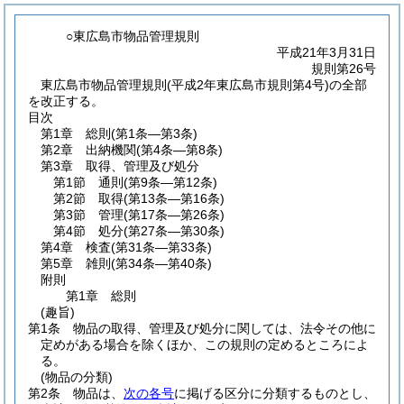
○東広島市物品管理規則
平成21年3月31日
規則第26号
東広島市物品管理規則(平成2年東広島市規則第4号)の全部
を改正する。
目次
第1章
総則
(第1条―第3条)
第2章
出納機関
(第4条―第8条)
第3章
取得、管理及び処分
第1節
通則
(第9条―第12条)
第2節
取得
(第13条―第16条)
第3節
管理
(第17条―第26条)
第4節
処分
(第27条―第30条)
第4章
検査
(第31条―第33条)
第5章
雑則
(第34条―第40条)
附則
第1章
総則
(趣旨)
第1条
物品の取得、管理及び処分に関しては、法令その他に
定めがある場合を除くほか、この規則の定めるところによ
る。
(物品の分類)
第2条
物品は、
次の各号
に掲げる区分に分類するものとし、