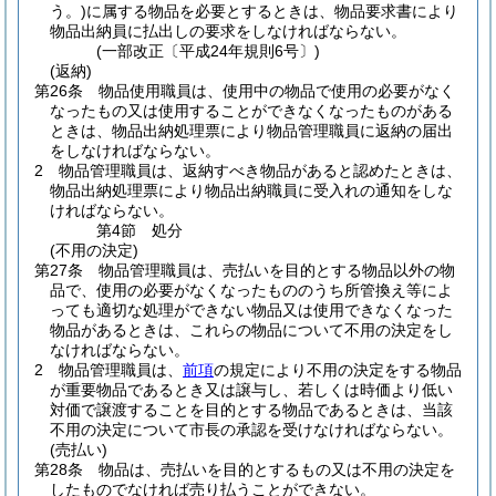
う。)
に属する物品を必要とするときは、物品要求書により
物品出納員に払出しの要求をしなければならない。
(一部改正〔平成24年規則6号〕)
(返納)
第26条
物品使用職員は、使用中の物品で使用の必要がなく
なったもの又は使用することができなくなったものがある
ときは、物品出納処理票により物品管理職員に返納の届出
をしなければならない。
2
物品管理職員は、返納すべき物品があると認めたときは、
物品出納処理票により物品出納職員に受入れの通知をしな
ければならない。
第4節
処分
(不用の決定)
第27条
物品管理職員は、売払いを目的とする物品以外の物
品で、使用の必要がなくなったもののうち所管換え等によ
っても適切な処理ができない物品又は使用できなくなった
物品があるときは、これらの物品について不用の決定をし
なければならない。
2
物品管理職員は、
前項
の規定により不用の決定をする物品
が重要物品であるとき又は譲与し、若しくは時価より低い
対価で譲渡することを目的とする物品であるときは、当該
不用の決定について市長の承認を受けなければならない。
(売払い)
第28条
物品は、売払いを目的とするもの又は不用の決定を
したものでなければ売り払うことができない。