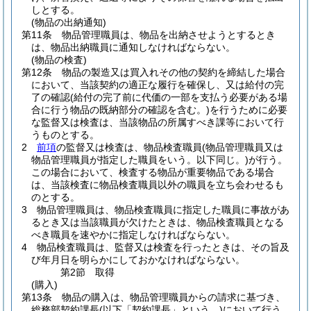
しとする。
(物品の出納通知)
第11条
物品管理職員は、物品を出納させようとするとき
は、物品出納職員に通知しなければならない。
(物品の検査)
第12条
物品の製造又は買入れその他の契約を締結した場合
において、当該契約の適正な履行を確保し、又は給付の完
了の確認
(給付の完了前に代価の一部を支払う必要がある場
合に行う物品の既納部分の確認を含む。)
を行うために必要
な監督又は検査は、当該物品の所属すべき課等において行
うものとする。
2
前項
の監督又は検査は、物品検査職員
(物品管理職員又は
物品管理職員が指定した職員をいう。以下同じ。)
が行う。
この場合において、検査する物品が重要物品である場合
は、当該検査に物品検査職員以外の職員を立ち会わせるも
のとする。
3
物品管理職員は、物品検査職員に指定した職員に事故があ
るとき又は当該職員が欠けたときは、物品検査職員となる
べき職員を速やかに指定しなければならない。
4
物品検査職員は、監督又は検査を行ったときは、その旨及
び年月日を明らかにしておかなければならない。
第2節
取得
(購入)
第13条
物品の購入は、物品管理職員からの請求に基づき、
総務部契約課長
(以下「契約課長」という。)
において行う