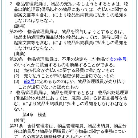
2
物品管理職員は、物品の売払いをしようとするときは、物
品出納処理票
(備品以外の物品にあっては、売払いに関する
起案文書等を含む。)
により物品出納職員に払出しの通知を
しなければならない。
(譲与)
第29条
物品管理職員は、物品を譲与しようとするときは、
物品出納処理票
(備品以外の物品にあっては、譲与に関する
起案文書等を含む。)
により物品出納職員に払出しの通知を
しなければならない。
(廃棄)
第30条
物品管理職員は、不用の決定をした物品で
次の各号
のいずれかに該当するものを廃棄することができる。
(1)
売払代金が売払いに要する経費に満たないもの
(2)
売り払うことが市の秘密保持上適切でないもの
(3)
前2号
に定めるもののほか、物品管理職員が売り払う
ことが適切でないと認めたもの
2
物品管理職員は、物品を廃棄するときは、物品出納処理票
(備品以外の物品にあっては、廃棄に関する起案文書等を含
む。)
により物品出納職員に払出しの通知をしなければなら
ない。
第4章
検査
(検査)
第31条
会計管理者は、物品管理職員、物品出納員、物品分
任出納員及び物品使用職員が行う物品に関する事務につい
て、次の事項を随時検査するものとする。