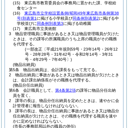
(15)
東広島市教育委員会の事務局に置かれた課、学校給
食センター
(16)
東広島市立学校設置条例
(昭和49年東広島市条例第38
号)
別表第1
に掲げる小学校及び
同条例別表第2
に掲げる中
学校並びに
同条例別表第3
に掲げる幼稚園
(17)
東広島市立美術館
3
物品管理職員に事故があるとき又は物品管理職員が欠けた
ときは、その課等の所属職員のうち上席の職員がその職務
を代理する。
(一部改正〔平成21年規則59号・23年14号・26年12
号・28年28号・31年42号・令和2年14号・3年31
号・4年29号・7年40号〕)
(物品出納員)
第5条
物品出納員は、会計課長をもって充てる。
2
物品出納員に事故があるとき又は物品出納員が欠けたとき
は、会計課出納係長がその職務を代理する。
(物品分任出納員)
第6条
会計職員として、
第4条第2項
の課等に物品分任出納
員を置く。
2
課等の長は、物品分任出納員を定めたときは、速やかに会
計管理者に報告しなければならない。
3
課等の長は、物品分任出納員に事故があるとき又は物品分
任出納員が欠けたときは、その職務を代理する職員を速や
かに定めなければならない。
(市長の事務部局以外の職員の併任)