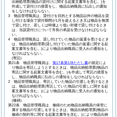
出納処理票
(物品の貸付けに関する起案文書等を含む。)
を
作成して貸付けの措置をし、物品出納職員に払出しの通知
をしなければならない。
3
物品管理職員は、貸付けを目的とする物品以外の物品を貸
し付ける場合で貸付期間が1月を超えるとき又は物品を無償
で貸し付け、若しくは時価より低い対価で貸し付けるとき
は、当該貸付けについて市長の承認を受けなければならな
い。
4
物品管理職員は、貸し付けていた物品の返還を受けるとき
は、物品出納処理票
(貸し付けていた物品の返還に関する起
案文書等を含む。)
により物品出納職員に受入れの通知をし
なければならない。
(寄託)
第21条
物品管理職員は、
第17条第1項ただし書
の規定によ
り物品を寄託しようとするときは、物品出納処理票
(物品の
寄託に関する起案文書等を含む。)
を作成して寄託の措置を
し、物品出納職員に払出しの通知をしなければならない。
2
物品管理職員は、寄託していた物品の引渡しを受けるとき
は、物品出納処理票
(寄託していた物品の引渡しに関する起
案文書等を含む。)
により物品出納職員に受入れの通知をし
なければならない。
(修繕)
第22条
物品管理職員は、修繕のため物品出納職員の保管に
属する物品の引渡しをするときは、物品出納処理票
(物品の
修繕の契約等に関する起案文書等を含む。)
により物品出納