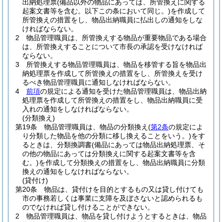
出納処理票
(備品以外の物品にあっては、所管換えに関する
起案文書等を含む。以下この条において同じ。)
を作成して
所管換えの措置をし、物品出納職員に払出しの通知をしな
ければならない。
2
物品管理職員は、所管換えする物品が重要物品である場合
は、所管換えすることについて市長の承認を受けなければ
ならない。
3
所管換えする物品管理職員は、物品を移管する旨を物品出
納処理票を作成して所管換えの措置をし、所管換えを受け
るべき物品管理職員に通知しなければならない。
4
前項
の規定による通知を受けた物品管理職員は、物品出納
処理票を作成して所管換えの措置をし、物品出納職員に受
入れの通知をしなければならない。
(分類換え)
第19条
物品管理職員は、物品の分類換え
(
第2条
の規定によ
り分類した物品を他の分類に移し換えることをいう。)
をす
るときは、分類換調書
(備品にあっては物品出納処理票、そ
の他の物品にあっては分類換えに関する起案文書等を含
む。)
を作成して分類換えの措置をし、物品出納職員に分類
換えの通知をしなければならない。
(貸付け)
第20条
物品は、貸付けを目的とするもの又は貸し付けても
市の事務若しくは事業に支障を及ぼさないと認められるも
のでなければ貸し付けることができない。
2
物品管理職員は、物品を貸し付けようとするときは、物品