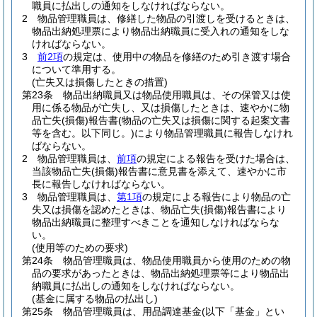
職員に払出しの通知をしなければならない。
2
物品管理職員は、修繕した物品の引渡しを受けるときは、
物品出納処理票により物品出納職員に受入れの通知をしな
ければならない。
3
前2項
の規定は、使用中の物品を修繕のため引き渡す場合
について準用する。
(亡失又は損傷したときの措置)
第23条
物品出納職員又は物品使用職員は、その保管又は使
用に係る物品が亡失し、又は損傷したときは、速やかに物
品亡失
(損傷)
報告書
(物品の亡失又は損傷に関する起案文書
等を含む。以下同じ。)
により物品管理職員に報告しなけれ
ばならない。
2
物品管理職員は、
前項
の規定による報告を受けた場合は、
当該物品亡失
(損傷)
報告書に意見書を添えて、速やかに市
長に報告しなければならない。
3
物品管理職員は、
第1項
の規定による報告により物品の亡
失又は損傷を認めたときは、物品亡失
(損傷)
報告書により
物品出納職員に整理すべきことを通知しなければならな
い。
(使用等のための要求)
第24条
物品管理職員は、物品使用職員から使用のための物
品の要求があったときは、物品出納処理票等により物品出
納職員に払出しの通知をしなければならない。
(基金に属する物品の払出し)
第25条
物品管理職員は、用品調達基金
(以下「基金」とい