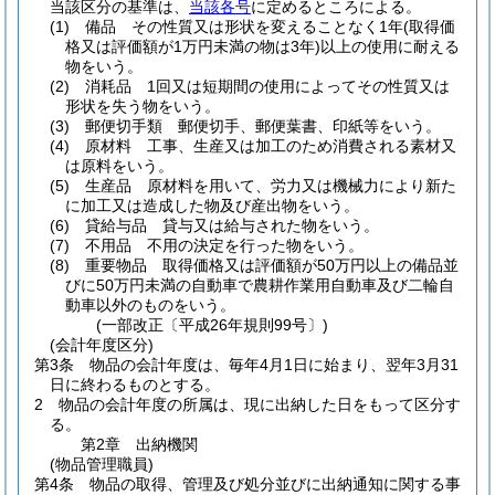
当該区分の基準は、
当該各号
に定めるところによる。
(1)
備品 その性質又は形状を変えることなく1年
(取得価
格又は評価額が1万円未満の物は3年)
以上の使用に耐える
物をいう。
(2)
消耗品 1回又は短期間の使用によってその性質又は
形状を失う物をいう。
(3)
郵便切手類 郵便切手、郵便葉書、印紙等をいう。
(4)
原材料 工事、生産又は加工のため消費される素材又
は原料をいう。
(5)
生産品 原材料を用いて、労力又は機械力により新た
に加工又は造成した物及び産出物をいう。
(6)
貸給与品 貸与又は給与された物をいう。
(7)
不用品 不用の決定を行った物をいう。
(8)
重要物品 取得価格又は評価額が50万円以上の備品並
びに50万円未満の自動車で農耕作業用自動車及び二輪自
動車以外のものをいう。
(一部改正〔平成26年規則99号〕)
(会計年度区分)
第3条
物品の会計年度は、毎年4月1日に始まり、翌年3月31
日に終わるものとする。
2
物品の会計年度の所属は、現に出納した日をもって区分す
る。
第2章
出納機関
(物品管理職員)
第4条
物品の取得、管理及び処分並びに出納通知に関する事