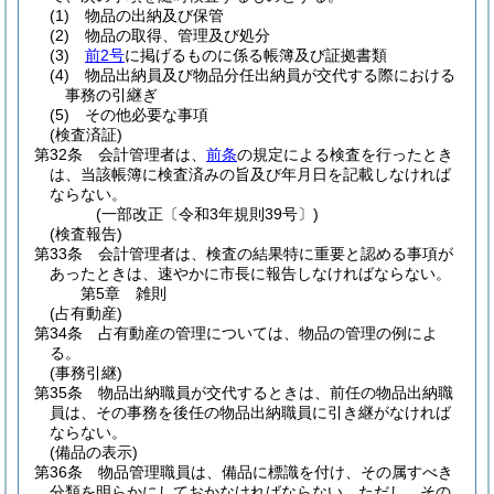
(1)
物品の出納及び保管
(2)
物品の取得、管理及び処分
(3)
前2号
に掲げるものに係る帳簿及び証拠書類
(4)
物品出納員及び物品分任出納員が交代する際における
事務の引継ぎ
(5)
その他必要な事項
(検査済証)
第32条
会計管理者は、
前条
の規定による検査を行ったとき
は、当該帳簿に検査済みの旨及び年月日を記載しなければ
ならない。
(一部改正〔令和3年規則39号〕)
(検査報告)
第33条
会計管理者は、検査の結果特に重要と認める事項が
あったときは、速やかに市長に報告しなければならない。
第5章
雑則
(占有動産)
第34条
占有動産の管理については、物品の管理の例によ
る。
(事務引継)
第35条
物品出納職員が交代するときは、前任の物品出納職
員は、その事務を後任の物品出納職員に引き継がなければ
ならない。
(備品の表示)
第36条
物品管理職員は、備品に標識を付け、その属すべき
分類を明らかにしておかなければならない。
ただし、その