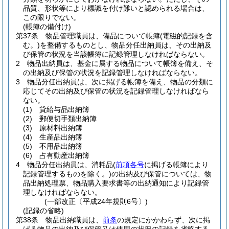
品質、形状等により標識を付け難いと認められる場合は、
この限りでない。
(帳簿の備付け)
第37条
物品管理職員は、備品について帳簿
(電磁的記録を含
む。)
を整備するものとし、物品分任出納員は、その出納及
び保管の状況を当該帳簿に記録管理しなければならない。
2
物品出納員は、基金に属する物品について帳簿を備え、そ
の出納及び保管の状況を記録管理しなければならない。
3
物品分任出納員は、次に掲げる帳簿を備え、物品の分類に
応じてその出納及び保管の状況を記録管理しなければなら
ない。
(1)
貸給与品出納簿
(2)
郵便切手類出納簿
(3)
原材料出納簿
(4)
生産品出納簿
(5)
不用品出納簿
(6)
占有動産出納簿
4
物品分任出納員は、消耗品
(
前項各号
に掲げる帳簿により
記録管理するものを除く。)
の出納及び保管については、物
品出納処理票、物品購入要求書等の出納通知により記録管
理しなければならない。
(一部改正〔平成24年規則6号〕)
(記録の省略)
第38条
物品出納職員は、
前条
の規定にかかわらず、次に掲