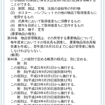
げる物品の出納及び保管又は使用の状況の記録を省略する
ことができる。
(1)
新聞、雑誌、官報、法規の追録等の刊行物
(2)
ポスター、パンフレットその他の物品で取得後直ちに
使用するもの
(3)
式典等において取得後直ちに消費するもの
(4)
贈与を目的として取得後直ちに交付するもの
(5)
苗木、種子、芝等
(重要物品の報告)
第39条
物品管理職員は、その所管する重要物品について、
毎年度末においてその現在高を調査し、重要物品現在高報
告書を作成し、翌年度の5月31日までに会計管理者に報告
しなければならない。
(帳票)
第40条
この規則で定める帳票の様式は、別に定める。
附
則
この規則は、平成21年4月1日から施行する。
附
則
(平成21年9月29日
規則第59号)
この規則は、平成21年10月1日から施行する。
附
則
(平成23年3月29日
規則第12号)
この規則は、平成23年4月1日から施行する。
附
則
(平成23年3月30日
規則第14号)
この規則は、平成23年4月1日から施行する。
附
則
(平成24年3月23日
規則第6号)
この規則は、平成24年4月1日から施行する。