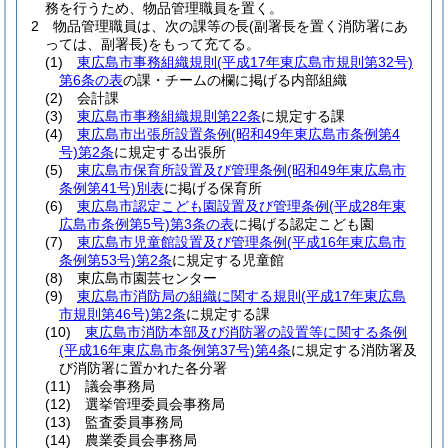
務を行うため、物品管理職員を置く。
2
物品管理職員は、次の課等の長
(副署長を置く消防署にあ
っては、副署長)
をもって充てる。
(1)
東広島市事務組織規則
(平成17年東広島市規則第32号)
第6条の表
の課・チームの欄に掲げる内部組織
(2)
会計課
(3)
東広島市事務組織規則第22条
に規定する課
(4)
東広島市出張所設置条例
(昭和49年東広島市条例第4
号)
第2条
に規定する出張所
(5)
東広島市保育所設置及び管理条例
(昭和49年東広島市
条例第41号)
別表
に掲げる保育所
(6)
東広島市認定こども園設置及び管理条例
(平成28年東
広島市条例第5号)
第3条の表
に掲げる認定こども園
(7)
東広島市児童館設置及び管理条例
(平成16年東広島市
条例第53号)
第2条
に規定する児童館
(8)
東広島市園芸センター
(9)
東広島市消防局の組織に関する規則
(平成17年東広島
市規則第46号)
第2条
に規定する課
(10)
東広島市消防本部及び消防署の設置等に関する条例
(平成16年東広島市条例第37号)
第4条
に規定する消防署及
び消防署に置かれた各分署
(11)
議会事務局
(12)
選挙管理委員会事務局
(13)
監査委員事務局
(14)
農業委員会事務局