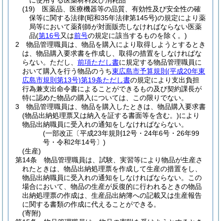
に使用する医薬材料及び消耗品
(19)
医薬品、医療機器等の品質、有効性及び安全性の確
保等に関する法律
(昭和35年法律第145号)
の規定により薬
局等において薬剤師が対面販売しなければならない医薬
品
(
第16号
又は
前号
の規定に該当するものを除く。)
2
物品管理職員は、物品を購入により取得しようとするとき
は、物品購入要求書を作成し、取得の措置をしなければな
らない。
ただし、
前項ただし書
に規定する物品管理職員に
おいて購入を行う物品のうち
東広島市予算規則
(平成20年東
広島市規則第13号)
第19条ただし書
の規定により支出負担
行為兼支出命令書によることができるもの及び契約課長が
特に認めた物品の購入については、この限りでない。
3
物品管理職員は、物品を購入したときは、物品購入要求書
(物品出納処理票又は納入を証する書面等を含む。)
により
物品出納職員に受入れの通知をしなければならない。
(一部改正〔平成23年規則12号・24年6号・26年99
号・令和2年14号〕)
(生産)
第14条
物品管理職員は、試験、実習等により物品が生産さ
れたときは、物品出納処理票を作成して生産の措置をし、
物品出納職員に受入れの通知をしなければならない。
この
場合において、物品の生産が反復的に行われるときの物品
出納処理票の作成は、生産品出納簿への記載又は生産報告
に関する書類の作成に代えることができる。
(寄附)