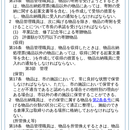
第15条
物品管理職員は、物品の寄附を受けようとするとき
は、物品出納処理票
(備品以外の物品にあっては、寄附の受
納に関する起案文書等を含む。)
を作成して受領の措置を
し、物品出納職員に受入れの通知をしなければならない。
2
物品管理職員は、次に掲げる物品を除き、物品の寄附を受
けることについて市長の承認を受けなければならない。
(1)
卒業記念、修了記念等による寄贈物品
(2)
評価額が3万円以下の寄贈物品
(収得)
第16条
物品管理職員は、物品を収得したときは、物品出納
処理票
(備品以外の物品にあっては、収得に関する起案文書
等を含む。)
を作成して収得の措置をし、物品出納職員に受
入れの通知をしなければならない。
第3節
管理
(保管)
第17条
物品は、市の施設において、常に良好な状態で保管
しなければならない。
ただし、市の施設において保管する
ことが不適当であると認められる場合その他特別の理由が
ある場合は、市以外の者の施設に保管することができる。
2
物品出納職員は、その保管に属する物品を
第2条各号
に掲
げる物品の分類の区分に応じて適正に整理し、施錠のでき
る倉庫又は取締りのある場所に格納しておかなければなら
ない。
(所管換え等)
第18条
物品管理職員は、物品を所管換えするときは、物品