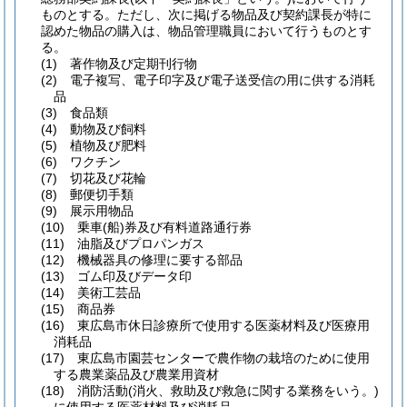
ものとする。
ただし、次に掲げる物品及び契約課長が特に
認めた物品の購入は、物品管理職員において行うものとす
る。
(1)
著作物及び定期刊行物
(2)
電子複写、電子印字及び電子送受信の用に供する消耗
品
(3)
食品類
(4)
動物及び飼料
(5)
植物及び肥料
(6)
ワクチン
(7)
切花及び花輪
(8)
郵便切手類
(9)
展示用物品
(10)
乗車
(船)
券及び有料道路通行券
(11)
油脂及びプロパンガス
(12)
機械器具の修理に要する部品
(13)
ゴム印及びデータ印
(14)
美術工芸品
(15)
商品券
(16)
東広島市休日診療所で使用する医薬材料及び医療用
消耗品
(17)
東広島市園芸センターで農作物の栽培のために使用
する農業薬品及び農業用資材
(18)
消防活動
(消火、救助及び救急に関する業務をいう。)