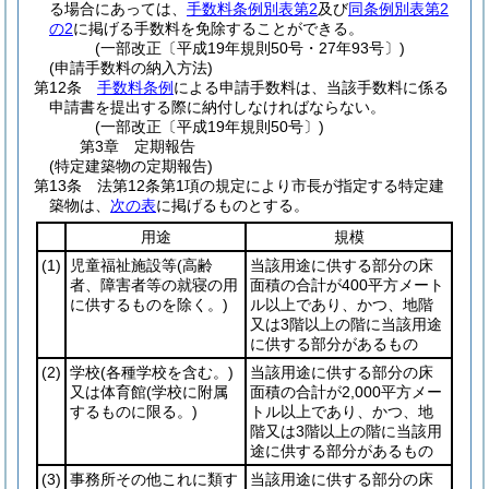
る場合にあっては、
手数料条例別表第2
及び
同条例別表第2
の2
に掲げる手数料を免除することができる。
(一部改正〔平成19年規則50号・27年93号〕)
(申請手数料の納入方法)
第12条
手数料条例
による申請手数料は、当該手数料に係る
申請書を提出する際に納付しなければならない。
(一部改正〔平成19年規則50号〕)
第3章
定期報告
(特定建築物の定期報告)
第13条
法第12条第1項の規定により市長が指定する特定建
築物は、
次の表
に掲げるものとする。
用途
規模
(1)
児童福祉施設等
(高齢
当該用途に供する部分の床
者、障害者等の就寝の用
面積の合計が400平方メート
に供するものを除く。)
ル以上であり、かつ、地階
又は3階以上の階に当該用途
に供する部分があるもの
(2)
学校
(各種学校を含む。)
当該用途に供する部分の床
又は体育館
(学校に附属
面積の合計が2,000平方メー
するものに限る。)
トル以上であり、かつ、地
階又は3階以上の階に当該用
途に供する部分があるもの
(3)
事務所その他これに類す
当該用途に供する部分の床