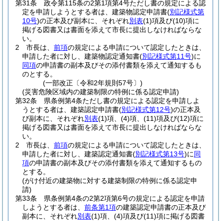
第31条
政令第115条の2第1項第4号ただし書の規定による認
定を申請しようとする者は、建築物認定申請書
(
別記様式第
10号
)
の正本及び副本に、それぞれ
別表
(1)
項及び
(10)
項に
掲げる図書又は書面を添えて市長に提出しなければならな
い。
2
市長は、
前項
の規定による申請について認定したときは、
申請した者に対し、建築物認定通知書
(
別記様式第11号
)
に
同項
の申請書の副本及びその添付書類を添えて通知するも
のとする。
(一部改正〔令和2年規則57号〕)
(災害危険区域内の建築制限の特例に係る認定申請)
第32条
県条例第4条ただし書の規定による認定を申請しよ
うとする者は、建築認定申請書
(
別記様式第12号
)
の正本及
び副本に、それぞれ
別表
(1)
項、
(4)
項、
(11)
項及び
(12)
項に
掲げる図書又は書面を添えて市長に提出しなければならな
い。
2
市長は、
前項
の規定による申請について認定したときは、
申請した者に対し、建築認定通知書
(
別記様式第13号
)
に
同
項
の申請書の副本及びその添付書類を添えて通知するもの
とする。
(がけ付近の建築物に対する建築制限の特例に係る認定申
請)
第33条
県条例第4条の2第2項第6号の規定による認定を申請
しようとする者は、
前条第1項
の建築認定申請書の正本及び
副本に、それぞれ
別表
(1)
項、
(4)
項及び
(11)
項に掲げる図書