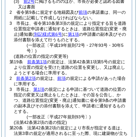
(3)
前2号
に掲げるもののほか、市長が必要と認める図書
又は書面
2
省令第9条に規定する地籍図及び
前項
の承諾書は、同一の
用紙に記載して作成しなければならない。
3
市長は、省令第10条第3項の規定により指定する旨を道路
位置指定申請者に通知するときは、道路位置指定
(変更・廃
止)
通知書
(
別記様式第6号
)
に
第1項
の申請書の副本及びその
添付書類を添えて行うものとする。
(一部改正〔平成19年規則72号・27年93号・30年5
号〕)
(道路の位置の指定の変更等)
第19条
前条第1項
の規定は、法第42条第1項第5号の規定に
より位置の指定を受けた道路の位置を変更し、又は廃止し
ようとする場合に準用する。
2
前条第2項
の規定は、
前項
の規定による申請があった場合
に準用する。
3
市長は、
第1項
の規定による申請に基づいて道路の位置の
指定の変更又は廃止をしたときは、その旨を公告し、か
つ、道路位置指定
(変更・廃止)
通知書に省令第9条の申請書
の副本及びその添付書類を添えて、申請者に通知するもの
とする。
(一部改正〔平成27年規則93号〕)
(法第42条第2項の道の指定)
第20条
法第42条第2項の規定により市長が指定する道は、
法第3章の規定が適用されるに至った際、現に建築物が立ち