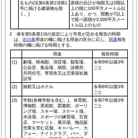
るもの
(法第6条第1項第1
面積の合計が地階又は5階以
号に掲げる建築物を除
上の階に100平方メートル以
く。)
上あり、かつ、階数が7以上
で延べ面積が2,000平方メー
トル以上のもの
2
省令第5条第1項の規定により市長が定める報告の時期
は、
次の表
用途の欄に掲げる用途の区分に応じ、
同表
報告
時期の欄に掲げる時期とする。
用途
報告時期
(1)
劇場、映画館、演芸場、観覧場、
令和9年以後3年
公会堂、集会場、病院、診療所、
ごと
共同住宅、寄宿舎又は児童福祉施
設等
(2)
旅館又はホテル
令和8年以後3年
ごと
(3)
学校
(各種学校を含む。)
、体育館、
令和7年以後3年
博物館、美術館、図書館、ボーリ
ごと
ング場、スキー場、スケート場、
水泳場、スポーツの練習場、百貨
店、マーケット、展示場、物品販
売業を営む店舗、キャバレー、カ
フェー、ナイトクラブ、バー、ダ