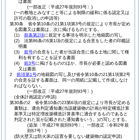
は書面
(一部改正〔平成27年規則93号〕)
(一の敷地とみなすこと等による制限の緩和に係る認定又は
許可の取消しの申請等)
第30条
省令第10条の21第1項第3号の規定により市長が定め
る図書又は書面は、次に掲げるものとする。
(1)
前条第2項
に規定する事項を明示した地籍図の写し
(2)
法第86条の5第1項の規定による合意をした者の印鑑証
明書
(3)
前号
の合意をした者が当該合意に係る土地に関して権
利を有することを証する書面
(4)
前3号
に掲げるもののほか、市長が必要と認める図書
又は書面
2
前項第1号
の地籍図の写し及び省令第10条の21第1項第2号
の合意を証する書面は、同一の用紙に記載して作成しなけ
ればならない。
(一部改正〔平成27年規則93号〕)
(全体計画認定の申請)
第30条の2
省令第10条の23第6項の規定により市長が定める
書類は、適合判定通知書
(当該建築物の計画が特定構造計算
基準又は特定増改築構造計算基準に適合するものであると
判定された旨が記載された通知書をいう。)
の写しとする。
(追加〔平成27年規則93号〕、一部改正〔令和2年規
則57号〕)
(防火壁又は防火床の設置を要しない建築物の認定申請)