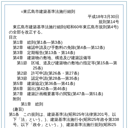
○東広島市建築基準法施行細則
平成18年3月30日
規則第14号
東広島市建築基準法施行細則(昭和60年東広島市規則第4号)
の全部を改正する。
目次
第1章
総則
(第1条―第3条)
第2章
確認申請及び手数料の免除
(第4条―第12条)
第3章
定期報告
(第13条・第14条)
第4章
建築物の敷地、構造及び建築設備等
第1節
区域、道及び建築物の敷地の指定等
(第15条―第
25条)
第2節
許可申請
(第26条・第27条)
第3節
認定申請
(第28条―第35条)
第5章
建築協定
(第36条―第41条)
第6章
届出
(第42条―第46条)
第7章
建築計画概要書等の閲覧
(第47条―第51条)
附則
第1章
総則
(趣旨)
第1条
この規則は、建築基準法
(昭和25年法律第201号。以
下「法」という。)
、建築基準法施行令
(昭和25年政令第338
号。以下「政令」という。)
、建築基準法施行規則
(昭和25