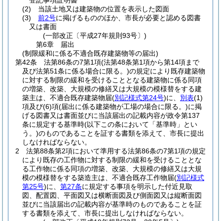
登記事項証明書
(2)
当該土地又は建築物の位置を表示した図面
(3)
前2号
に掲げるもののほか、市長が必要と認める図書
又は書面
(一部改正〔平成27年規則93号〕)
第6章
届出
(制限緩和に係る不適合既存建築物等の届出)
第42条
法第86条の7第1項
(法第48条第1項から第14項まで
及び法第51条に係る場合に限る。)
の規定により既存建築物
に対する制限の緩和を受けることとなる建築物に係る同項
の増築、改築、大規模の修繕又は大規模の模様替をする建
築主は、不適合既存建築物届
(
別記様式第24号
)
に、
別表
(1)
項及び
(6)
項
(届出に係る建築物が工場の場合に限る。)
に掲
げる図書又は書面並びに当該届出の記載内容が政令第137
条に規定する基準時
(以下この条において「基準時」とい
う。)
のものであることを証する書類を添えて、市長に提出
しなければならない。
2
法第88条第2項において準用する法第86条の7第1項の規定
により既存の工作物に対する制限の緩和を受けることとな
る工作物に係る同項の増築、改築、大規模の修繕又は大規
模の模様替をする築造主は、不適合既存工作物届
(
別記様式
第25号
)
に、
第27条
に規定する事項を明示した付近見取
図、配置図、平面図又は横断面図及び側面図又は縦断面図
並びに当該届出の記載内容が基準時のものであることを証
する書類を添えて、市長に提出しなければならない。