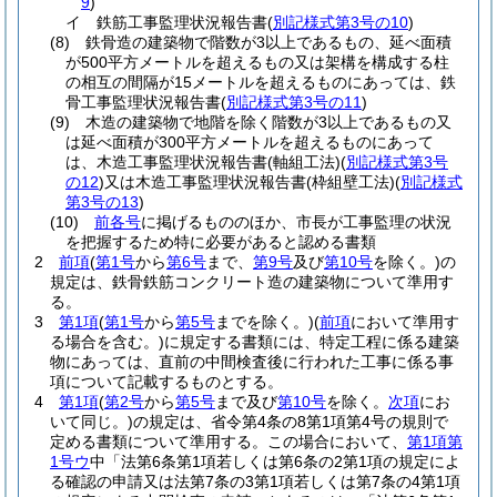
9
)
イ
鉄筋工事監理状況報告書
(
別記様式第3号の10
)
(8)
鉄骨造の建築物で階数が3以上であるもの、延べ面積
が500平方メートルを超えるもの又は架構を構成する柱
の相互の間隔が15メートルを超えるものにあっては、鉄
骨工事監理状況報告書
(
別記様式第3号の11
)
(9)
木造の建築物で地階を除く階数が3以上であるもの又
は延べ面積が300平方メートルを超えるものにあって
は、木造工事監理状況報告書
(軸組工法)
(
別記様式第3号
の12
)
又は木造工事監理状況報告書
(枠組壁工法)
(
別記様式
第3号の13
)
(10)
前各号
に掲げるもののほか、市長が工事監理の状況
を把握するため特に必要があると認める書類
2
前項
(
第1号
から
第6号
まで、
第9号
及び
第10号
を除く。)
の
規定は、鉄骨鉄筋コンクリート造の建築物について準用す
る。
3
第1項
(
第1号
から
第5号
までを除く。)
(
前項
において準用す
る場合を含む。)
に規定する書類には、特定工程に係る建築
物にあっては、直前の中間検査後に行われた工事に係る事
項について記載するものとする。
4
第1項
(
第2号
から
第5号
まで及び
第10号
を除く。
次項
にお
いて同じ。)
の規定は、省令第4条の8第1項第4号の規則で
定める書類について準用する。
この場合において、
第1項第
1号ウ
中「法第6条第1項若しくは第6条の2第1項の規定によ
る確認の申請又は法第7条の3第1項若しくは第7条の4第1項