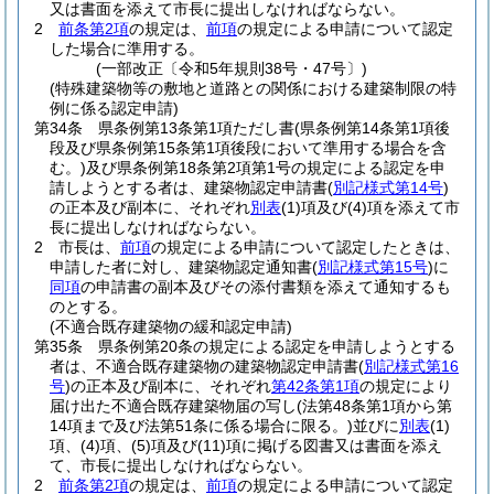
又は書面を添えて市長に提出しなければならない。
2
前条第2項
の規定は、
前項
の規定による申請について認定
した場合に準用する。
(一部改正〔令和5年規則38号・47号〕)
(特殊建築物等の敷地と道路との関係における建築制限の特
例に係る認定申請)
第34条
県条例第13条第1項ただし書
(県条例第14条第1項後
段及び県条例第15条第1項後段において準用する場合を含
む。)
及び県条例第18条第2項第1号の規定による認定を申
請しようとする者は、建築物認定申請書
(
別記様式第14号
)
の正本及び副本に、それぞれ
別表
(1)
項及び
(4)
項を添えて市
長に提出しなければならない。
2
市長は、
前項
の規定による申請について認定したときは、
申請した者に対し、建築物認定通知書
(
別記様式第15号
)
に
同項
の申請書の副本及びその添付書類を添えて通知するも
のとする。
(不適合既存建築物の緩和認定申請)
第35条
県条例第20条の規定による認定を申請しようとする
者は、不適合既存建築物の建築物認定申請書
(
別記様式第16
号
)
の正本及び副本に、それぞれ
第42条第1項
の規定により
届け出た不適合既存建築物届の写し
(法第48条第1項から第
14項まで及び法第51条に係る場合に限る。)
並びに
別表
(1)
項、
(4)
項、
(5)
項及び
(11)
項に掲げる図書又は書面を添え
て、市長に提出しなければならない。
2
前条第2項
の規定は、
前項
の規定による申請について認定