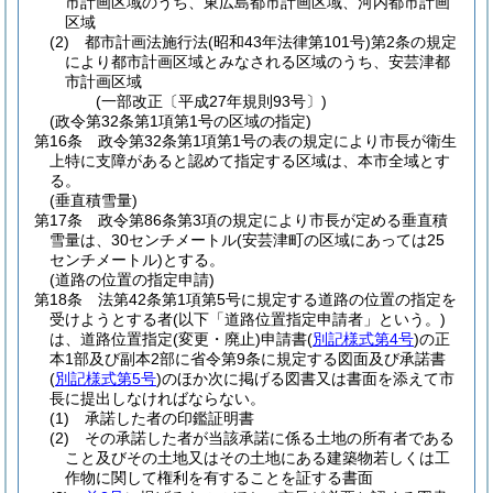
市計画区域のうち、東広島都市計画区域、河内都市計画
区域
(2)
都市計画法施行法
(昭和43年法律第101号)
第2条の規定
により都市計画区域とみなされる区域のうち、安芸津都
市計画区域
(一部改正〔平成27年規則93号〕)
(政令第32条第1項第1号の区域の指定)
第16条
政令第32条第1項第1号の表の規定により市長が衛生
上特に支障があると認めて指定する区域は、本市全域とす
る。
(垂直積雪量)
第17条
政令第86条第3項の規定により市長が定める垂直積
雪量は、30センチメートル
(安芸津町の区域にあっては25
センチメートル)
とする。
(道路の位置の指定申請)
第18条
法第42条第1項第5号に規定する道路の位置の指定を
受けようとする者
(以下「道路位置指定申請者」という。)
は、道路位置指定
(変更・廃止)
申請書
(
別記様式第4号
)
の正
本1部及び副本2部に省令第9条に規定する図面及び承諾書
(
別記様式第5号
)
のほか次に掲げる図書又は書面を添えて市
長に提出しなければならない。
(1)
承諾した者の印鑑証明書
(2)
その承諾した者が当該承諾に係る土地の所有者である
こと及びその土地又はその土地にある建築物若しくは工
作物に関して権利を有することを証する書面