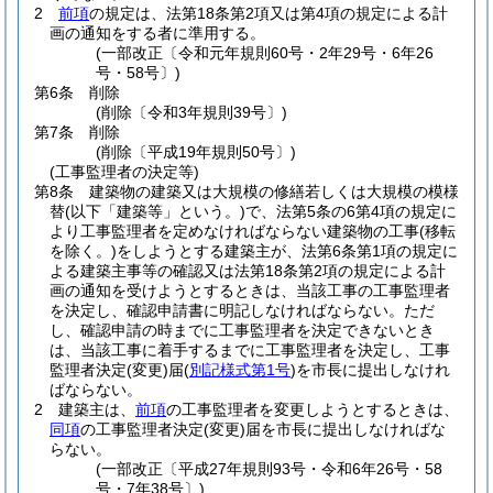
2
前項
の規定は、法第18条第2項又は第4項の規定による計
画の通知をする者に準用する。
(一部改正〔令和元年規則60号・2年29号・6年26
号・58号〕)
第6条
削除
(削除〔令和3年規則39号〕)
第7条
削除
(削除〔平成19年規則50号〕)
(工事監理者の決定等)
第8条
建築物の建築又は大規模の修繕若しくは大規模の模様
替
(以下「建築等」という。)
で、法第5条の6第4項の規定に
より工事監理者を定めなければならない建築物の工事
(移転
を除く。)
をしようとする建築主が、法第6条第1項の規定に
よる建築主事等の確認又は法第18条第2項の規定による計
画の通知を受けようとするときは、当該工事の工事監理者
を決定し、確認申請書に明記しなければならない。
ただ
し、確認申請の時までに工事監理者を決定できないとき
は、当該工事に着手するまでに工事監理者を決定し、工事
監理者決定
(変更)
届
(
別記様式第1号
)
を市長に提出しなけれ
ばならない。
2
建築主は、
前項
の工事監理者を変更しようとするときは、
同項
の工事監理者決定
(変更)
届を市長に提出しなければな
らない。
(一部改正〔平成27年規則93号・令和6年26号・58
号・7年38号〕)