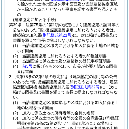
ら除かれた土地の区域を示す図面及び当該建築協定区域
から除かれることとなった事由を証する書面を添えたも
の
(建築協定に加わる手続)
第39条
法第75条の2第1項の規定により建築協定の認可等の
公告のあった日以後当該建築協定に加わろうとする者は、
建築協定加入届
(
別記様式第21号
)
に、次に掲げる図書又は
書面を添えて市長に提出しなければならない。
(1)
当該建築協定区域内における加入に係る土地の区域を
示す図面
(2)
当該建築協定に加わろうとする者の印鑑証明書
(3)
当該区域に係る土地及び建築物の登記事項証明書
(4)
前3号
に掲げるもののほか、市長が必要と認める図書
又は書面
2
法第75条の2第2項の規定により建築協定の認可等の公告
のあった日以後当該建築協定に加わろうとする者は、建築
協定区域隣接地建築協定加入届
(
別記様式第22号
)
に、次に
掲げる図書又は書面を添えて市長に提出しなければならな
い。
(1)
当該建築協定区域隣接地の区域における加入に係る土
地の区域を示す図面
(2)
加入に係る土地の所有者等の全員の名簿
(3)
加入に係る土地の所有者等の全員の合意書及び印鑑証
明書
(法第75条の2第2項ただし書の規定による場合は、
当該借地権の目的となっている土地の所有者以外の土地