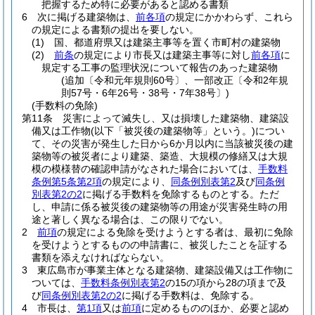
把握するため特に必要があると認める書類
6
次に掲げる建築物は、
前各項
の規定にかかわらず、これら
の規定による書類の提出を要しない。
(1)
国、都道府県又は建築主事等を置く市町村の建築物
(2)
前条
の規定により市長又は建築主事等に対し
前各項
に
規定する工事の監理状況について報告のあった建築物
(追加〔令和元年規則60号〕、一部改正〔令和2年規
則57号・6年26号・38号・7年38号〕)
(手数料の免除)
第11条
災害によって滅失し、又は損壊した建築物、建築設
備又は工作物
(以下「被災後の建築物等」という。)
につい
て、その災害が発生した日から6か月以内に当該被災後の建
築物等の被災者により建築、築造、大規模の修繕又は大規
模の模様替の確認申請がなされた場合においては、
手数料
条例第5条第2項
の規定により、
同条例別表第2
及び
同条例
別表第2の2
に掲げる手数料を免除するものとする。
ただ
し、申請に係る被災後の建築物等の用途が災害発生時の用
途と著しく異なる場合は、この限りでない。
2
前項
の規定による免除を受けようとする者は、最初に免除
を受けようとするものの申請書に、被災したことを証する
書類を添えなければならない。
3
東広島市が事業主体となる建築物、建築設備又は工作物に
ついては、
手数料条例別表第2
の15の項から28の項まで及
び
同条例別表第2の2
に掲げる手数料は、免除する。
4
市長は、
第1項
又は
前項
に定めるもののほか、必要と認め