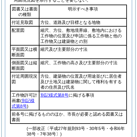
周囲現況図を添付することを要しない。
図書又は書面
明示すべき事項
の種類
付近見取図
方位、道路及び目標となる地物
配置図
縮尺、方位、敷地境界線、敷地内における
工作物の位置及び申請に係る工作物と他の
工作物又は建築物との別
平面図又は横
縮尺及び主要部分の寸法
断面図
側面図又は縦
縮尺、工作物の高さ及び主要部分の寸法
断面図
付近周囲現況
方位、建築物の位置及び用途並びに居住者
図
及び土地又は建築物に関して権利を有する
者の住所及び氏名
工作物許可計
別記様式第8号
に掲げる事項
画書
(
別記様
式第8号
)
前各号に掲げるもののほか、市長が必要と認める図書又は
書面
(一部改正〔平成27年規則93号・30年5号・令和6年
38号・7年38号〕)