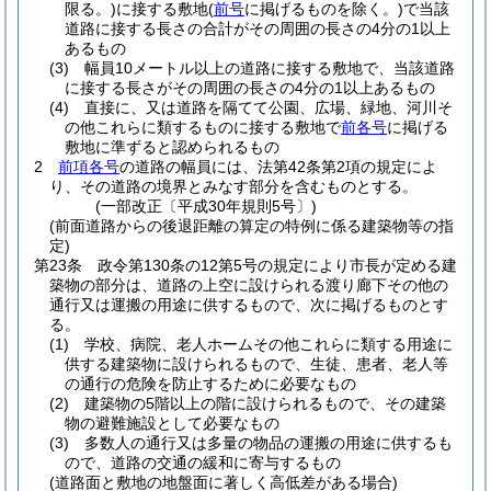
限る。)
に接する敷地
(
前号
に掲げるものを除く。)
で当該
道路に接する長さの合計がその周囲の長さの4分の1以上
あるもの
(3)
幅員10メートル以上の道路に接する敷地で、当該道路
に接する長さがその周囲の長さの4分の1以上あるもの
(4)
直接に、又は道路を隔てて公園、広場、緑地、河川そ
の他これらに類するものに接する敷地で
前各号
に掲げる
敷地に準ずると認められるもの
2
前項各号
の道路の幅員には、法第42条第2項の規定によ
り、その道路の境界とみなす部分を含むものとする。
(一部改正〔平成30年規則5号〕)
(前面道路からの後退距離の算定の特例に係る建築物等の指
定)
第23条
政令第130条の12第5号の規定により市長が定める建
築物の部分は、道路の上空に設けられる渡り廊下その他の
通行又は運搬の用途に供するもので、次に掲げるものとす
る。
(1)
学校、病院、老人ホームその他これらに類する用途に
供する建築物に設けられるもので、生徒、患者、老人等
の通行の危険を防止するために必要なもの
(2)
建築物の5階以上の階に設けられるもので、その建築
物の避難施設として必要なもの
(3)
多数人の通行又は多量の物品の運搬の用途に供するも
ので、道路の交通の緩和に寄与するもの
(道路面と敷地の地盤面に著しく高低差がある場合)