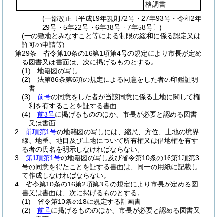
格調書
(一部改正〔平成19年規則72号・27年93号・令和2年
29号・5年22号・6年38号・7年58号〕)
(一の敷地とみなすこと等による制限の緩和に係る認定又は
許可の申請等)
第29条
省令第10条の16第1項第4号の規定により市長が定め
る図書又は書面は、次に掲げるものとする。
(1)
地籍図の写し
(2)
法第86条第6項の規定による同意をした者の印鑑証明
書
(3)
前号
の同意をした者が当該同意に係る土地に関して権
利を有することを証する書面
(4)
前3号
に掲げるもののほか、市長が必要と認める図書
又は書面
2
前項第1号
の地籍図の写しには、縮尺、方位、土地の境界
線、地番、地目及び土地について所有権又は借地権を有す
る者の氏名を明示しなければならない。
3
第1項第1号
の地籍図の写し及び省令第10条の16第1項第3
号の同意を得たことを証する書面は、同一の用紙に記載し
て作成しなければならない。
4
省令第10条の16第2項第3号の規定により市長が定める図
書又は書面は、次に掲げるものとする。
(1)
省令第10条の18に規定する計画書
(2)
前号
に掲げるもののほか、市長が必要と認める図書又