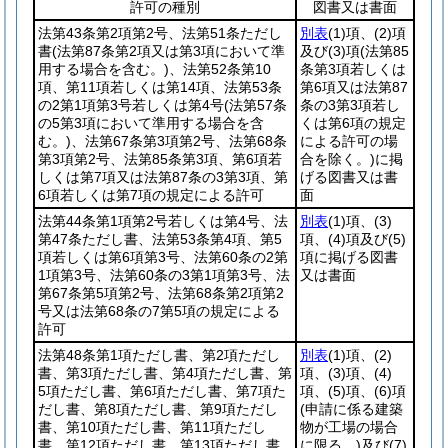
許可の種別
図書又は書面
法第43条第2項第2号、法第51条ただし
別表
(1)
項、
(2)
項
書
(法第87条第2項又は第3項において準
及び
(3)
項
(法第85
用する場合を含む。)
、法第52条第10
条第3項若しくは
項、第11項若しくは第14項、法第53条
第6項又は法第87
の2第1項第3号若しくは第4号
(法第57条
条の3第3項若し
の5第3項において準用する場合を含
くは第6項の規定
む。)
、法第67条第3項第2号、法第68条
による許可の場
第3項第2号、法第85条第3項、第6項若
合を除く。)
に掲
しくは第7項又は法第87条の3第3項、第
げる図書又は書
6項若しくは第7項の規定による許可
面
法第44条第1項第2号若しくは第4号、法
別表
(1)
項、
(3)
第47条ただし書、法第53条第4項、第5
項、
(4)
項及び
(5)
項若しくは第6項第3号、法第60条の2第
項に掲げる図書
1項第3号、法第60条の3第1項第3号、法
又は書面
第67条第5項第2号、法第68条第2項第2
号又は法第68条の7第5項の規定による
許可
法第48条第1項ただし書、第2項ただし
別表
(1)
項、
(2)
書、第3項ただし書、第4項ただし書、第
項、
(3)
項、
(4)
5項ただし書、第6項ただし書、第7項た
項、
(5)
項、
(6)
項
だし書、第8項ただし書、第9項ただし
(申請に係る建築
書、第10項ただし書、第11項ただし
物が工場の場合
書、第12項ただし書、第13項ただし書
に限る。)
及び
(7)