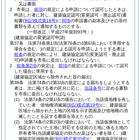
又は書面
2
市長は、
前項
の規定による申請について認可したときは、
申請した者に対し、建築協定認可
(変更認可・廃止認可)
通
知書
(
別記様式第18号
)
に
同項
の申請書の副本及びその添付
書類を添えて通知するものとする。
(一部改正〔平成27年規則93号〕)
(建築協定の変更認可申請)
第37条
法第74条第1項
(法第76条の3第6項において準用する
場合を含む。)
の規定による認可を申請しようとする者は、
前条
の規定の例により、建築協定認可
(変更認可・廃止認
可)
申請書を市長に提出しなければならない。
2
前条第2項
の規定は、
前項
の規定による申請について認可
した場合に準用する。
(建築協定区域から除外された旨の届出)
第38条
法第74条の2第3項の規定による届出をしようとする
者は、次に掲げる者の区分に応じ、
当該各号
に定める書類
を市長に提出しなければならない。
(1)
法第74条の2第1項の場合において、当該借地権を有し
ていた者 借地権消滅届
(
別記様式第19号
)
に、建築協定
区域から除かれた土地の区域を示す図面及び借地権の消
滅したことを証する書面を添えたもの
(2)
法第74条の2第2項の場合において、当該仮換地として
指定されていた土地に対応する従前の土地に係る土地の
所有者等
(当該建築協定の効力が及ばない者を除く。)
建
築協定区域除外届
(
別記様式第20号
)
に、建築協定区域か