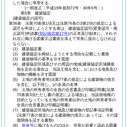
した場合に準用する。
(一部改正〔平成19年規則72号・30年5号〕)
第5章
建築協定
(建築協定の認可)
第36条
法第70条第1項又は法第76条の3第2項の規定による
認可を申請しようとする者は、建築協定認可
(変更認可・廃
止認可)
申請書
(
別記様式第17号
)
の正本及び副本に、それぞ
れ次に掲げる図書又は書面を添えて市長に提出しなければ
ならない。
(1)
建築協定書
(2)
建築協定を締結しようとする理由を記載した書面
(3)
建築物等の基準を示す図面
(4)
建築協定区域及びその周辺の地域
(建築協定区域隣接
地を定める場合は、当該土地を含む。)
における地形及び
地物の概略を示す図面
(5)
土地の所有者等
(法第77条の規定による建築物の借主
を含む。以下同じ。)
の全員の名簿
(6)
土地の所有者等の全員の合意書及び印鑑証明書
(法第
70条第3項ただし書の規定による場合は、当該借地権の
目的となっている土地の所有者以外の土地の所有者等の
全員の合意書及び印鑑証明書)
(7)
建築協定区域内の土地及び建築物の登記事項証明書
(法第77条の規定による建築物の借主にあっては、その貸
借関係を証する書類)
(8)
前各号
に掲げるもののほか、市長が必要と認める図書