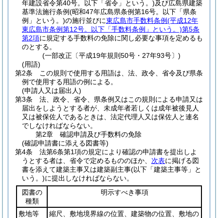
年建設省令第40号。以下「省令」という。)
及び広島県建築
基準法施行条例
(昭和47年広島県条例第16号。以下「県条
例」という。)
の施行並びに
東広島市手数料条例
(平成12年
東広島市条例第12号。以下「手数料条例」という。)
第5条
第2項
に規定する手数料の免除に関し必要な事項を定めるも
のとする。
(一部改正〔平成19年規則50号・27年93号〕)
(用語)
第2条
この規則で使用する用語は、法、政令、省令及び県条
例で使用する用語の例による。
(申請人又は届出人)
第3条
法、政令、省令、県条例又はこの規則による申請又は
届出をしようとする者が、未成年者若しくは成年被後見人
又は被保佐人であるときは、法定代理人又は保佐人と連名
でしなければならない。
第2章
確認申請及び手数料の免除
(確認申請書に添える図書等)
第4条
法第6条第1項の規定により確認の申請書を提出しよ
うとする者は、省令で定めるもののほか、
次表
に掲げる図
書を添えて建築主事又は建築副主事
(以下「建築主事等」と
いう。)
に提出しなければならない。
図書の
明示すべき事項
種類
敷地等
縮尺、敷地境界線の位置、建築物の位置、敷地の