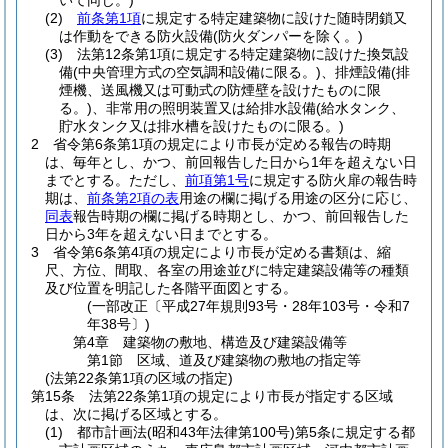
いて同じ。)
(2)
前条第1項
に規定する特定建築物に設けた随時閉鎖又
は作動をできる防火設備
(防火ダンパーを除く。)
(3)
法第12条第1項に規定する特定建築物に設けた換気設
備
(中央管理方式の空気調和設備に限る。)
、排煙設備
(排
煙機、送風機又は可動式の防煙壁を設けたものに限
る。)
、非常用の照明装置又は給排水設備
(給水タンク、
貯水タンク又は排水槽を設けたものに限る。)
2
省令第6条第1項の規定により市長が定める報告の時期
は、毎年とし、かつ、前回報告した日から1年を超えない日
までとする。
ただし、
前項第1号
に規定する防火扉の報告時
期は、
前条第2項の表
用途の欄に掲げる用途の区分に応じ、
同表
報告時期の欄に掲げる時期とし、かつ、前回報告した
日から3年を超えない日までとする。
3
省令第6条第4項の規定により市長が定める書類は、縮
尺、方位、間取、各室の用途並びに特定建築設備等の種類
及び位置を明記した各階平面図とする。
(一部改正〔平成27年規則93号・28年103号・令和7
年38号〕)
第4章
建築物の敷地、構造及び建築設備等
第1節
区域、道及び建築物の敷地の指定等
(法第22条第1項の区域の指定)
第15条
法第22条第1項の規定により市長が指定する区域
は、次に掲げる区域とする。
(1)
都市計画法
(昭和43年法律第100号)
第5条に規定する都