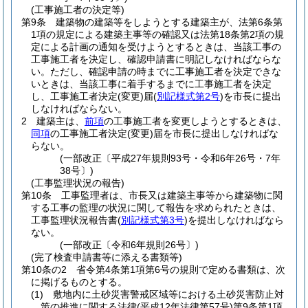
(工事施工者の決定等)
第9条
建築物の建築等をしようとする建築主が、法第6条第
1項の規定による建築主事等の確認又は法第18条第2項の規
定による計画の通知を受けようとするときは、当該工事の
工事施工者を決定し、確認申請書に明記しなければならな
い。
ただし、確認申請の時までに工事施工者を決定できな
いときは、当該工事に着手するまでに工事施工者を決定
し、工事施工者決定
(変更)
届
(
別記様式第2号
)
を市長に提出
しなければならない。
2
建築主は、
前項
の工事施工者を変更しようとするときは、
同項
の工事施工者決定
(変更)
届を市長に提出しなければな
らない。
(一部改正〔平成27年規則93号・令和6年26号・7年
38号〕)
(工事監理状況の報告)
第10条
工事監理者は、市長又は建築主事等から建築物に関
する工事の監理の状況に関して報告を求められたときは、
工事監理状況報告書
(
別記様式第3号
)
を提出しなければなら
ない。
(一部改正〔令和6年規則26号〕)
(完了検査申請書等に添える書類等)
第10条の2
省令第4条第1項第6号の規則で定める書類は、次
に掲げるものとする。
(1)
敷地内に土砂災害警戒区域等における土砂災害防止対
策の推進に関する法律
(平成12年法律第57号)
第9条第1項