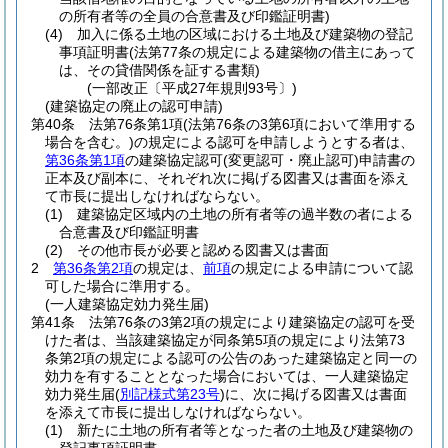
の所有者等の全員の合意書及び印鑑証明書)
(4)
加入に係る土地の区域における土地及び建築物の登記
事項証明書
(法第77条の規定による建築物の借主にあって
は、その貸借関係を証する書類)
(一部改正〔平成27年規則93号〕)
(建築協定の廃止の認可申請)
第40条
法第76条第1項
(法第76条の3第6項において準用する
場合を含む。)
の規定による認可を申請しようとする者は、
第36条第1項
の建築協定認可
(変更認可・廃止認可)
申請書の
正本及び副本に、それぞれ次に掲げる図書又は書面を添え
て市長に提出しなければならない。
(1)
建築協定区域内の土地の所有者等の過半数の者による
合意書及び印鑑証明書
(2)
その他市長が必要と認める図書又は書面
2
第36条第2項
の規定は、
前項
の規定による申請について認
可した場合に準用する。
(一人建築協定効力発生届)
第41条
法第76条の3第2項の規定により建築協定の認可を受
けた者は、当該建築協定が同条第5項の規定により法第73
条第2項の規定による認可の公告のあった建築協定と同一の
効力を有することとなった場合においては、一人建築協定
効力発生届
(
別記様式第23号
)
に、次に掲げる図書又は書面
を添えて市長に提出しなければならない。
(1)
新たに土地の所有者等となった者の土地及び建築物の