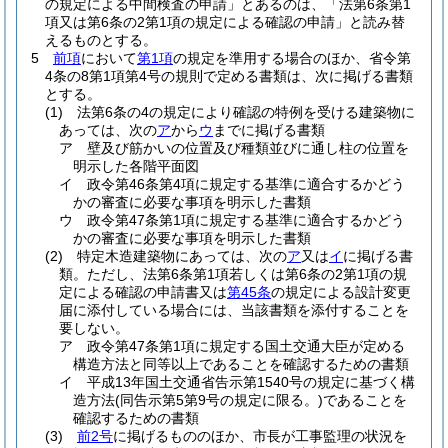
の規定による中間検査の申請」とあるのは、「法第6条第1
項又は第6条の2第1項の規定による確認の申請」と読み替
えるものとする。
5
前項
において
第1項
の規定を準用する場合のほか、省令第
4条の8第1項第4号の規則で定める書類は、次に掲げる書類
とする。
(1)
法第6条の4の規定により確認の特例を受ける建築物に
あっては、次の
ア
から
ウ
までに掲げる書類
ア
壁及び筋かいの位置及び種類並びに通し柱の位置を
明示した各階平面図
イ
政令第46条第4項に規定する基準に適合するかどう
かの審査に必要な事項を明示した書類
ウ
政令第47条第1項に規定する基準に適合するかどう
かの審査に必要な事項を明示した書類
(2)
特定木造建築物にあっては、次の
ア
又は
イ
に掲げる書
類。
ただし、法第6条第1項若しくは第6条の2第1項の規
定による確認の申請書又は
第45条
の規定による設計変更
届に添付している場合には、当該書類を添付することを
要しない。
ア
政令第47条第1項に規定する国土交通大臣が定める
構造方法と同等以上であることを確認するための書類
イ
平成13年国土交通省告示第1540号の規定に基づく構
造方法
(同告示第5第9号の規定に限る。)
であることを
確認するための書類
(3)
前2号
に掲げるもののほか、市長が工事監理の状況を