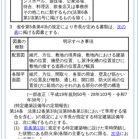
ンスホール、遊技場、公衆浴場、
待合、料理店、飲食店又は事務所
その他これに類するもの
(法第6条
第1項第1号に掲げるものを除く。)
3
省令第5条第4項の規定により市長が定める書類は、
次の
表
に掲げる図書とする。
図書の
明示すべき事項
種類
配置図
縮尺、方位、敷地の境界線、敷地内における建築
物の位置、擁壁の位置、し尿浄化槽の位置並びに
敷地の接する道路の位置及び幅員
各階平
縮尺、方位、間取り、各室の用途、壁及び筋かい
面図
の位置及び種類、通し柱、開口部、防火区画の位
置並びに延焼のおそれのある部分の外壁の構造
(一部改正〔平成19年規則50号・28年103号・令和7
年38号〕)
(特定建築設備等の定期報告)
第14条
法第12条第3項
(法第88条第1項において準用する場
合を含む。)
の規定により市長が指定する特定建築設備等
は、次に掲げるものとする。
(1)
前条第1項
に規定する特定建築物に設けた常時閉鎖し
た状態にある防火扉
(各階の主要なものに限る。
次項
にお