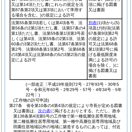
又は第14項ただし書
(これらの規定を法
項に掲げる図書
第87条第2項又は第3項において準用す
又は書面
る場合を含む。)
の規定による許可
法第55条第3項若しくは第4項各号、法
別表
(1)
項から
(5)
第56条の2第1項ただし書、法第57条の4
項及び
(8)
項
(法第
第1項ただし書、法第59条第1項第3号若
67条第9項第2号
しくは第4項、法第59条の2第1項、法第
の規定による許
60条の3第2項ただし書、法第67条第9項
可又は法第68条
第2号、法第68条第1項第2号、法第68条
第1項第2号に掲
の3第4項又は法第68条の5の3第2項の規
げる最低限度未
定による許可
満による許可の
場合を除く。)
に
掲げる図書又は
書面
(一部改正〔平成19年規則72号・27年93号・30年5
号・令和元年60号・2年29号・57号・4年34号・5年
22号〕)
(工作物の許可申請)
第27条
省令第10条の4第4項の規定により市長が定める図書
又は書面は、
次の表
に掲げるとおりとする。
ただし、政令
第138条第4項第5号の工作物で第一種低層住居専用地域、
第二種低層住居専用地域、第一種中高層住居専用地域及び
田園住居地域以外の地域に築造するものにあっては、付近