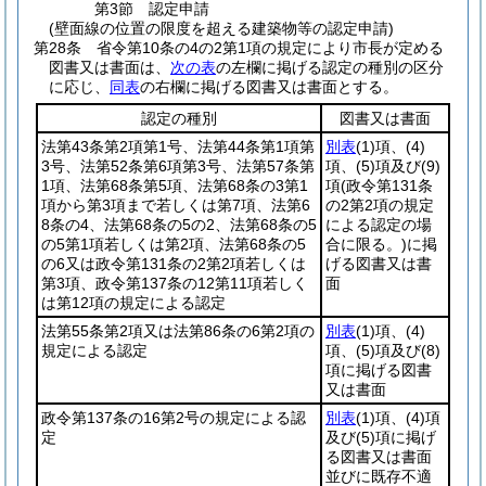
第3節
認定申請
(壁面線の位置の限度を超える建築物等の認定申請)
第28条
省令第10条の4の2第1項の規定により市長が定める
図書又は書面は、
次の表
の左欄に掲げる認定の種別の区分
に応じ、
同表
の右欄に掲げる図書又は書面とする。
認定の種別
図書又は書面
法第43条第2項第1号、法第44条第1項第
別表
(1)
項、
(4)
3号、法第52条第6項第3号、法第57条第
項、
(5)
項及び
(9)
1項、法第68条第5項、法第68条の3第1
項
(政令第131条
項から第3項まで若しくは第7項、法第6
の2第2項の規定
8条の4、法第68条の5の2、法第68条の5
による認定の場
の5第1項若しくは第2項、法第68条の5
合に限る。)
に掲
の6又は政令第131条の2第2項若しくは
げる図書又は書
第3項、政令第137条の12第11項若しく
面
は第12項の規定による認定
法第55条第2項又は法第86条の6第2項の
別表
(1)
項、
(4)
規定による認定
項、
(5)
項及び
(8)
項に掲げる図書
又は書面
政令第137条の16第2号の規定による認
別表
(1)
項、
(4)
項
定
及び
(5)
項に掲げ
る図書又は書面
並びに既存不適