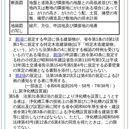
断面図
地盤と道路及び隣接地の地盤との高低差並びに敷
地内又は敷地の隣接地にがけがある場合にあって
は、がけの高さ、がけのこう配、土質、擁壁の有
無、擁壁の構造及び敷地内の排水計画
地籍図
縮尺、方位、申請地及び隣接地の地番
の写し
2
前項
に規定する申請に係る建築物が、省令第1条の3第1項
第1号に規定する特定木造建築物
(以下「特定木造建築物」
という。)
のうち法第6条の4に規定する確認の特例を受けな
いものである場合は、
前項
の申請書に政令第43条に規定す
る柱の小径及び昭和56年建設省告示第1100号第3又は平成
13年国土交通省告示第1540号第5第4号に規定する必要壁量
の算定の根拠となる書類を添付しなければならない。
3
前2項
の規定は、法第18条第2項又は第4項の規定による計
画の通知をする者に準用する。
(一部改正〔令和6年規則26号・58号・7年38号〕)
(し尿浄化槽設置届)
第5条
法第31条第2項の規定により浄化槽を設置しようとす
る者は、浄化槽工事の技術上の基準並びに浄化槽の設置等
の届出及び設置計画に関する省令
(昭和60年厚生省令・建設
省令第1号)
第3条の規定による浄化槽設置届3通を建築主事
等に提出しなければならない。
ただし、浄化槽法
(昭和58年
法律第43号)
第12条の5第4項の同意を得たときは、この限
りでない。