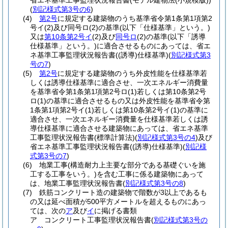
省エネ基準工事監理状況報告書
(モデル建物法
(小規模版)
)
(
別記様式第3号の6
)
(4)
第2号
に規定する建築物のうち基準省令第1条第1項第2
号イ
(2)
及び同号ロ
(2)
の基準
(以下「仕様基準」という。)
又は
第10条第2号イ
(2)
及び
同号ロ
(2)
の基準
(以下「誘導
仕様基準」という。)
に適合させるものにあっては、省エ
ネ基準工事監理状況報告書
(
(誘導)
仕様基準)
(
別記様式第3
号の7
)
(5)
第2号
に規定する建築物のうち外皮性能を仕様基準若
しくは誘導仕様基準に適合させ、一次エネルギー消費量
を基準省令第1条第1項第2号ロ
(1)
若しくは第10条第2号
ロ
(1)
の基準に適合させるもの又は外皮性能を基準省令第
1条第1項第2号イ
(1)
若しくは第10条第2号イ
(1)
の基準に
適合させ、一次エネルギー消費量を仕様基準若しくは誘
導仕様基準に適合させる建築物にあっては、省エネ基準
工事監理状況報告書
(標準計算法)
(
別記様式第3号の4
)
及び
省エネ基準工事監理状況報告書
(
(誘導)
仕様基準)
(
別記様
式第3号の7
)
(6)
地業工事
(構造耐力上主要な部分である基礎ぐいを施
工する工事をいう。)
を含む工事に係る建築物にあって
は、地業工事監理状況報告書
(
別記様式第3号の8
)
(7)
鉄筋コンクリート造の建築物で階数が3以上であるも
の又は延べ面積が500平方メートルを超えるものにあっ
ては、次の
ア
及び
イ
に掲げる書類
ア
コンクリート工事監理状況報告書
(
別記様式第3号の