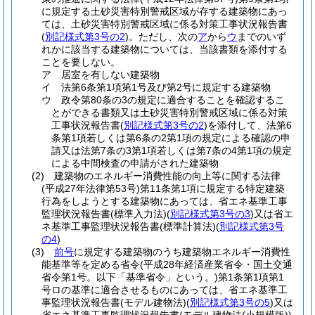
に規定する土砂災害特別警戒区域が存する建築物にあっ
ては、土砂災害特別警戒区域に係る対策工事状況報告書
(
別記様式第3号の2
)
。
ただし、次の
ア
から
ウ
までのいず
れかに該当する建築物については、当該書類を添付する
ことを要しない。
ア
居室を有しない建築物
イ
法第6条第1項第1号及び第2号に規定する建築物
ウ
政令第80条の3の規定に適合することを確認するこ
とができる書類又は土砂災害特別警戒区域に係る対策
工事状況報告書
(
別記様式第3号の2
)
を添付して、法第6
条第1項若しくは第6条の2第1項の規定による確認の申
請又は法第7条の3第1項若しくは第7条の4第1項の規定
による中間検査の申請がされた建築物
(2)
建築物のエネルギー消費性能の向上等に関する法律
(平成27年法律第53号)
第11条第1項に規定する特定建築
行為をしようとする建築物にあっては、省エネ基準工事
監理状況報告書
(標準入力法)
(
別記様式第3号の3
)
又は省エ
ネ基準工事監理状況報告書
(標準計算法)
(
別記様式第3号
の4
)
(3)
前号
に規定する建築物のうち建築物エネルギー消費性
能基準等を定める省令
(平成28年経済産業省令・国土交通
省令第1号。以下「基準省令」という。)
第1条第1項第1
号ロの基準に適合させるものにあっては、省エネ基準工
事監理状況報告書
(モデル建物法)
(
別記様式第3号の5
)
又は