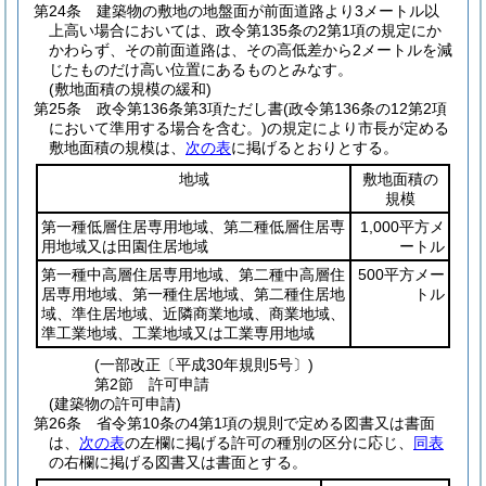
第24条
建築物の敷地の地盤面が前面道路より3メートル以
上高い場合においては、政令第135条の2第1項の規定にか
かわらず、その前面道路は、その高低差から2メートルを減
じたものだけ高い位置にあるものとみなす。
(敷地面積の規模の緩和)
第25条
政令第136条第3項ただし書
(政令第136条の12第2項
において準用する場合を含む。)
の規定により市長が定める
敷地面積の規模は、
次の表
に掲げるとおりとする。
地域
敷地面積の
規模
第一種低層住居専用地域、第二種低層住居専
1,000平方メ
用地域又は田園住居地域
ートル
第一種中高層住居専用地域、第二種中高層住
500平方メー
居専用地域、第一種住居地域、第二種住居地
トル
域、準住居地域、近隣商業地域、商業地域、
準工業地域、工業地域又は工業専用地域
(一部改正〔平成30年規則5号〕)
第2節
許可申請
(建築物の許可申請)
第26条
省令第10条の4第1項の規則で定める図書又は書面
は、
次の表
の左欄に掲げる許可の種別の区分に応じ、
同表
の右欄に掲げる図書又は書面とする。