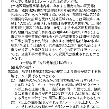
並んでいる幅員1.8メートル以上の道とする。
(土地区画整理事業地内等に存在する指定道路の変更等)
第21条
道路法
(昭和27年法律第180号)
第18条第1項の道路の
区域の決定があった当該道路の区域内、都市計画法第29条
の開発行為の許可を受けた開発区域内若しくは同法第65条
第1項の規定が適用される都市計画事業の事業地内、土地区
画整理法
(昭和29年法律第119号)
による土地区画整理事業の
施行地区内及び都市再開発法
(昭和44年法律第38号)
による
市街地再開発事業の施行地区内の当該事業又は開発行為等
の工事が着手された部分に存在する指定道路
(法第42条第1
項第4号若しくは第5号、同条第2項又は第4項の規定により
市長が指定した道路又は道をいう。)
の変更又は廃止につい
ては、当該工事の着手をもって変更又は廃止されたものと
みなす。
(一部改正〔令和元年規則60号〕)
(建蔽率の緩和)
第22条
法第53条第3項第2号の規定により市長が指定する敷
地は、次に掲げるものとする。
(1)
街区等のかどにあるかど敷地で幅員がそれぞれ4メー
トル以上あり、かつ、それぞれの幅員の合計が10メート
ル以上ある道路に接し、当該道路
(同一平面で交差、接続
又は屈曲する角度が内角120度以下のものに限る。)
に接
する長さの合計がその周囲の長さの3分の1以上あるもの
(2)
2以上の道路
(幅員がそれぞれ4メートル以上あり、か
つ、それぞれの幅員の合計が10メートル以上あるものに