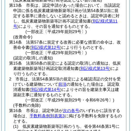
(低炭素建築物新築等計画を認定しない旨の通知)
第13条
市長は、認定申請があった場合において、当該認定
申請に係る低炭素建築物新築等計画が法第54条第1項に規
定する基準に適合しないと認めるときは、認定申請者に対
し、低炭素建築物新築等計画不認定通知書
(
別記様式第11
号
)
により、その旨を通知するものとする。
(一部改正〔平成29年規則29号〕)
(改善命令)
第14条
法第57条に規定する改善に必要な措置の命令は、改
善命令書
(
別記様式第12号
)
により行うものとする。
(一部改正〔平成29年規則29号〕)
(認定の取消しの通知)
第15条
法第58条の規定による認定の取消しの通知は、低炭
素建築物新築等計画認定取消通知書
(
別記様式第13号
)
によ
り行うものとする。
2
市長は、法第54条第5項の規定による確認済証の交付を受
けている建築物について
前項
の通知をした場合は、認定取
消通知書
(
別記様式第14号
)
によりその旨を建築主事又は建
築副主事に通知するものとする。
(一部改正〔平成29年規則29号・令和6年26号〕)
(手数料の免除)
第16条
市長は、認定申請が
次の各号
のいずれかに該当する
場合は、
手数料条例別表第3
に掲げる手数料を免除するもの
とする。
(1)
低炭素建築物新築等計画のうち、省令第44条第1号に