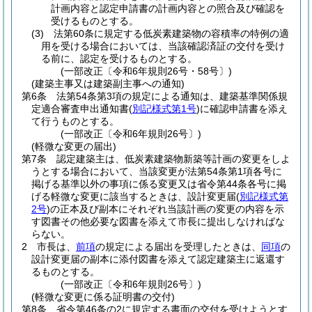
計画内容と認定申請書の計画内容との照合及び確認を
受けるものとする。
(3)
法第60条に規定する低炭素建築物の容積率の特例の適
用を受ける場合においては、当該確認済証の交付を受け
る前に、認定を受けるものとする。
(一部改正〔令和6年規則26号・58号〕)
(建築主事又は建築副主事への通知)
第6条
法第54条第3項の規定による通知は、建築基準関係規
定適合審査申出通知書
(
別記様式第1号
)
に確認申請書を添え
て行うものとする。
(一部改正〔令和6年規則26号〕)
(軽微な変更の届出)
第7条
認定建築主は、低炭素建築物新築等計画の変更をしよ
うとする場合において、当該変更が法第54条第1項各号に
掲げる基準以外の事項に係る変更又は省令第44条各号に掲
げる軽微な変更に該当するときは、設計変更届
(
別記様式第
2号
)
の正本及び副本にそれぞれ当該計画の変更の内容を示
す図書その他必要な図書を添えて市長に提出しなければな
らない。
2
市長は、
前項
の規定による届出を受理したときは、
同項
の
設計変更届の副本に添付図書を添えて認定建築主に返還す
るものとする。
(一部改正〔令和6年規則26号〕)
(軽微な変更に係る証明書の交付)
第8条
省令第46条の2に規定する書面の交付を受けようとす