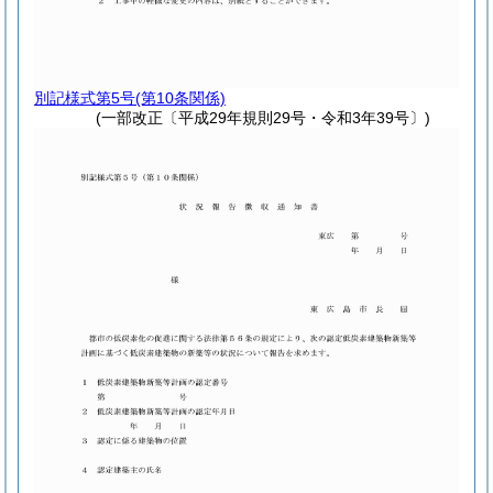
別記様式第5号
(第10条関係)
(一部改正〔平成29年規則29号・令和3年39号〕)