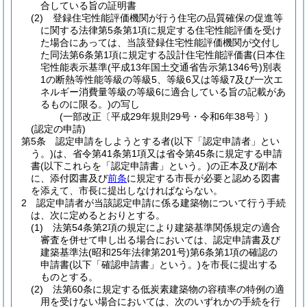
合している旨の証明書
(2)
登録住宅性能評価機関が行う住宅の品質確保の促進等
に関する法律第5条第1項に規定する住宅性能評価を受け
た場合にあっては、当該登録住宅性能評価機関が交付し
た同法第6条第1項に規定する設計住宅性能評価書
(日本住
宅性能表示基準
(平成13年国土交通省告示第1346号)
別表
1の断熱等性能等級の等級5、等級6又は等級7及び一次エ
ネルギー消費量等級の等級6に適合している旨の記載があ
るものに限る。)
の写し
(一部改正〔平成29年規則29号・令和6年38号〕)
(認定の申請)
第5条
認定申請をしようとする者
(以下「認定申請者」とい
う。)
は、省令第41条第1項又は省令第45条に規定する申請
書
(以下これらを「認定申請書」という。)
の正本及び副本
に、添付図書及び
前条
に規定する市長が必要と認める図書
を添えて、市長に提出しなければならない。
2
認定申請者が当該認定申請に係る建築物について行う手続
は、次に定めるとおりとする。
(1)
法第54条第2項の規定により建築基準関係規定の適合
審査を併せて申し出る場合においては、認定申請書及び
建築基準法
(昭和25年法律第201号)
第6条第1項の確認の
申請書
(以下「確認申請書」という。)
を市長に提出する
ものとする。
(2)
法第60条に規定する低炭素建築物の容積率の特例の適
用を受けない場合においては、次のいずれかの手続を行