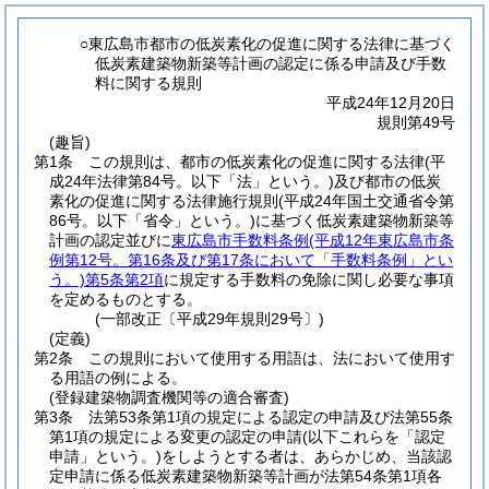
○東広島市都市の低炭素化の促進に関する法律に基づく
低炭素建築物新築等計画の認定に係る申請及び手数
料に関する規則
平成24年12月20日
規則第49号
(趣旨)
第1条
この規則は、都市の低炭素化の促進に関する法律
(平
成24年法律第84号。以下「法」という。)
及び都市の低炭
素化の促進に関する法律施行規則
(平成24年国土交通省令第
86号。以下「省令」という。)
に基づく低炭素建築物新築等
計画の認定並びに
東広島市手数料条例
(平成12年東広島市条
例第12号。第16条及び第17条において「手数料条例」とい
う。)
第5条第2項
に規定する手数料の免除に関し必要な事項
を定めるものとする。
(一部改正〔平成29年規則29号〕)
(定義)
第2条
この規則において使用する用語は、法において使用す
る用語の例による。
(登録建築物調査機関等の適合審査)
第3条
法第53条第1項の規定による認定の申請及び法第55条
第1項の規定による変更の認定の申請
(以下これらを「認定
申請」という。)
をしようとする者は、あらかじめ、当該認
定申請に係る低炭素建築物新築等計画が法第54条第1項各