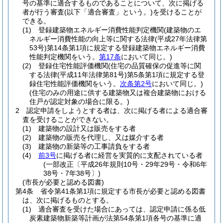
号の基準に適合するものであることについて、次に掲げる
者が行う審査
(以下「適合審査」という。)
を受けることが
できる。
(1)
登録建築物エネルギー消費性能判定機関
(建築物のエ
ネルギー消費性能の向上等に関する法律
(平成27年法律第
53号)
第14条第1項に規定する登録建築物エネルギー消費
性能判定機関をいう。
第17条
において同じ。)
(2)
登録住宅性能評価機関
(住宅の品質確保の促進等に関
する法律
(平成11年法律第81号)
第5条第1項に規定する登
録住宅性能評価機関をいう。
次条第2号
において同じ。)
(住宅のみの用途に供する建築物又は複合建築物における
住戸が認定対象の場合に限る。)
2
認定申請をしようとする者は、次に掲げる者による適合審
査を受けることができない。
(1)
建築物の設計又は販売をする者
(2)
建築物の販売を代理し、又は媒介する者
(3)
建築物の新築等の工事請負をする者
(4)
前3号
に掲げる者に経営を実質的に支配されている者
(一部改正〔平成26年規則10号・29年29号・令和6年
38号・7年38号〕)
(市長が必要と認める図書)
第4条
省令第41条第1項に規定する市長が必要と認める図書
は、次に掲げるものとする。
(1)
適合審査を受けた場合にあっては、認定申請に係る低
炭素建築物新築等計画が法第54条第1項各号の基準に適