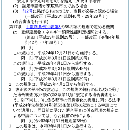
規定する予定時期を6月を超えて変更する場合
(2)
認定申請者が東広島市長である場合
(3)
前2号
に掲げるもののほか、市長が必要と認める場合
(一部改正〔平成28年規則48号・29年29号〕)
(適合審査を行う者)
第17条
手数料条例別表第3
の59の項の規則で定める機関
は、登録建築物エネルギー消費性能判定機関とする。
(追加〔平成29年規則29号〕、一部改正〔令和4年規
則42号・7年38号〕)
附
則
この規則は、平成24年12月21日から施行する。
附
則
(平成26年3月31日
規則第10号)
この規則は、平成26年4月1日から施行する。
附
則
(平成28年3月31日
規則第48号)
この規則は、平成28年4月1日から施行する。
附
則
(平成29年3月31日
規則第29号)
1
この規則は、平成29年4月1日から施行する。
2
改正後の第4条の規定は、この規則の施行の日以後に受け
た適合審査
(改正後の第3条第1項に規定する適合審査をい
う。以下同じ。)
に係る都市の低炭素化の促進に関する法律
(平成24年法律第84号)
第53条第1項の規定による申請につ
いて適用し、同日前に受けた適合審査に係る同項の規定に
よる申請については、なお従前の例による。
附
則
(令和3年3月31日
規則第39号)
1
この規則は、令和3年4月1日から施行する。