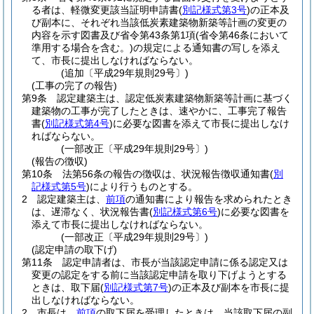
る者は、軽微変更該当証明申請書
(
別記様式第3号
)
の正本及
び副本に、それぞれ当該低炭素建築物新築等計画の変更の
内容を示す図書及び省令第43条第1項
(省令第46条において
準用する場合を含む。)
の規定による通知書の写しを添え
て、市長に提出しなければならない。
(追加〔平成29年規則29号〕)
(工事の完了の報告)
第9条
認定建築主は、認定低炭素建築物新築等計画に基づく
建築物の工事が完了したときは、速やかに、工事完了報告
書
(
別記様式第4号
)
に必要な図書を添えて市長に提出しなけ
ればならない。
(一部改正〔平成29年規則29号〕)
(報告の徴収)
第10条
法第56条の報告の徴収は、状況報告徴収通知書
(
別
記様式第5号
)
により行うものとする。
2
認定建築主は、
前項
の通知書により報告を求められたとき
は、遅滞なく、状況報告書
(
別記様式第6号
)
に必要な図書を
添えて市長に提出しなければならない。
(一部改正〔平成29年規則29号〕)
(認定申請の取下げ)
第11条
認定申請者は、市長が当該認定申請に係る認定又は
変更の認定をする前に当該認定申請を取り下げようとする
ときは、取下届
(
別記様式第7号
)
の正本及び副本を市長に提
出しなければならない。
2
市長は、
前項
の取下届を受理したときは、当該取下届の副