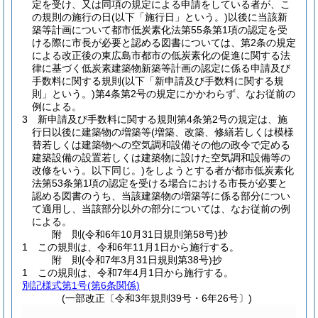
定を受け、又は同項の規定による申請をしている者が、こ
の規則の施行の日
(以下「施行日」という。)
以後に当該新
築等計画について都市低炭素化法第55条第1項の認定を受
ける際に市長が必要と認める図書については、第2条の規定
による改正後の東広島市都市の低炭素化の促進に関する法
律に基づく低炭素建築物新築等計画の認定に係る申請及び
手数料に関する規則
(以下「新申請及び手数料に関する規
則」という。)
第4条第2号の規定にかかわらず、なお従前の
例による。
3
新申請及び手数料に関する規則第4条第2号の規定は、施
行日以後に建築物の増築等
(増築、改築、修繕若しくは模様
替若しくは建築物への空気調和設備その他の政令で定める
建築設備の設置若しくは建築物に設けた空気調和設備等の
改修をいう。以下同じ。)
をしようとする者が都市低炭素化
法第53条第1項の認定を受ける場合における市長が必要と
認める図書のうち、当該建築物の増築等に係る部分につい
て適用し、当該部分以外の部分については、なお従前の例
による。
附
則
(令和6年10月31日
規則第58号)
抄
1
この規則は、令和6年11月1日から施行する。
附
則
(令和7年3月31日
規則第38号)
抄
1
この規則は、令和7年4月1日から施行する。
別記様式第1号
(第6条関係)
(一部改正〔令和3年規則39号・6年26号〕)