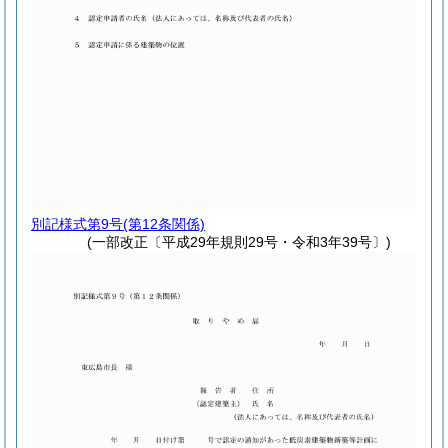
別記様式第9号
(第12条関係)
(一部改正〔平成29年規則29号・令和3年39号〕)