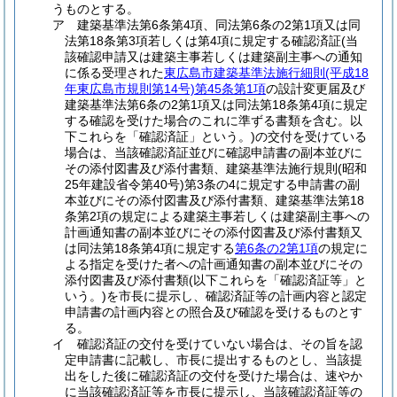
うものとする。
ア
建築基準法第6条第4項、同法第6条の2第1項又は同
法第18条第3項若しくは第4項に規定する確認済証
(当
該確認申請又は建築主事若しくは建築副主事への通知
に係る受理された
東広島市建築基準法施行細則
(平成18
年東広島市規則第14号)
第45条第1項
の設計変更届及び
建築基準法第6条の2第1項又は同法第18条第4項に規定
する確認を受けた場合のこれに準ずる書類を含む。以
下これらを「確認済証」という。)
の交付を受けている
場合は、当該確認済証並びに確認申請書の副本並びに
その添付図書及び添付書類、建築基準法施行規則
(昭和
25年建設省令第40号)
第3条の4に規定する申請書の副
本並びにその添付図書及び添付書類、建築基準法第18
条第2項の規定による建築主事若しくは建築副主事への
計画通知書の副本並びにその添付図書及び添付書類又
は同法第18条第4項に規定する
第6条の2第1項
の規定に
よる指定を受けた者への計画通知書の副本並びにその
添付図書及び添付書類
(以下これらを「確認済証等」と
いう。)
を市長に提示し、確認済証等の計画内容と認定
申請書の計画内容との照合及び確認を受けるものとす
る。
イ
確認済証の交付を受けていない場合は、その旨を認
定申請書に記載し、市長に提出するものとし、当該提
出をした後に確認済証の交付を受けた場合は、速やか
に当該確認済証等を市長に提示し、当該確認済証等の