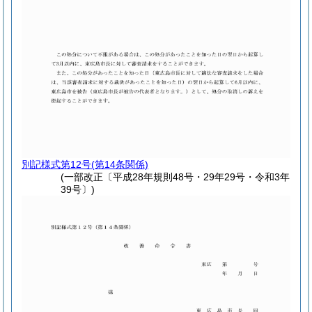
別記様式第12号
(第14条関係)
(一部改正〔平成28年規則48号・29年29号・令和3年
39号〕)