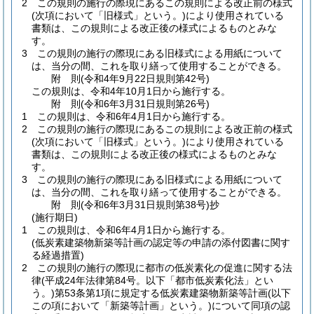
2
この規則の施行の際現にあるこの規則による改正前の様式
(次項において「旧様式」という。)
により使用されている
書類は、この規則による改正後の様式によるものとみな
す。
3
この規則の施行の際現にある旧様式による用紙について
は、当分の間、これを取り繕って使用することができる。
附
則
(令和4年9月22日
規則第42号)
この規則は、令和4年10月1日から施行する。
附
則
(令和6年3月31日
規則第26号)
1
この規則は、令和6年4月1日から施行する。
2
この規則の施行の際現にあるこの規則による改正前の様式
(次項において「旧様式」という。)
により使用されている
書類は、この規則による改正後の様式によるものとみな
す。
3
この規則の施行の際現にある旧様式による用紙について
は、当分の間、これを取り繕って使用することができる。
附
則
(令和6年3月31日
規則第38号)
抄
(施行期日)
1
この規則は、令和6年4月1日から施行する。
(低炭素建築物新築等計画の認定等の申請の添付図書に関す
る経過措置)
2
この規則の施行の際現に都市の低炭素化の促進に関する法
律
(平成24年法律第84号。以下「都市低炭素化法」とい
う。)
第53条第1項に規定する低炭素建築物新築等計画
(以下
この項において「新築等計画」という。)
について同項の認