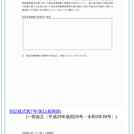
別記様式第7号
(第11条関係)
(一部改正〔平成29年規則29号・令和3年39号〕)