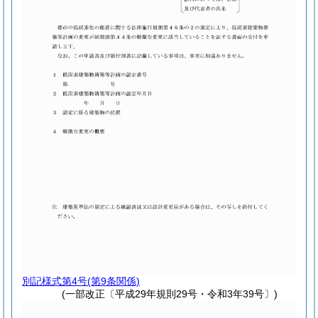
別記様式第4号
(第9条関係)
(一部改正〔平成29年規則29号・令和3年39号〕)