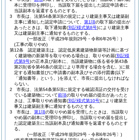
本に受理印を押印し、当該取下届を提出した認定申請者に
当該副本を返還するものとする。
3
市長は、法第54条第3項の規定により建築主事又は建築副
主事に通知した認定申請について、
第1項
の取下届の提出が
あったときは、取下通知書
(
別記様式第8号
)
により建築主事
又は建築副主事に通知するものとする。
(一部改正〔平成29年規則29号・令和6年26号〕)
(工事の取りやめ)
第12条
認定建築主は、認定低炭素建築物新築等計画に基づ
く建築物の新築等を取りやめる場合は、取りやめ届
(
別記様
式第9号
)
の正本及び副本に、当該建築物に係る省令第43条
第2項
(省令第46条の規定により準用する場合を含む。)
に規
定する通知書並びに申請書の副本及びその添付図書
(以下
「通知書等」という。)
を添えて、市長に提出しなければな
らない。
2
市長は、法第54条第5項に規定する確認済証の交付を受け
ている建築物について
前項
の取りやめ届の提出があったと
きは、工事取りやめ通知書
(
別記様式第10号
)
により建築主
事又は建築副主事に通知するものとする。
3
市長は、
第1項
の取りやめ届を受理したときは、当該取り
やめ届の副本に受理印を押印し、当該取りやめ届を提出し
た認定建築主に当該副本及び通知書等を返還するものとす
る。
(一部改正〔平成29年規則29号・令和6年26号〕)