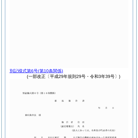
別記様式第6号
(第10条関係)
(一部改正〔平成29年規則29号・令和3年39号〕)