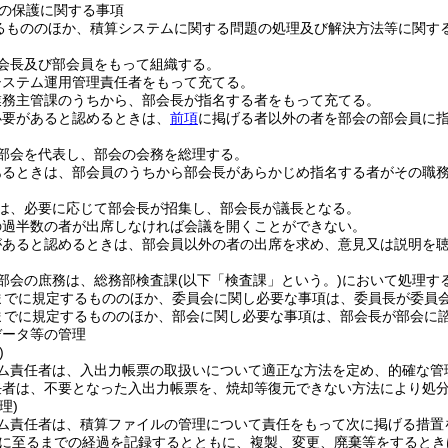
の保護に関する事項
るもののほか、積算システムに関する問題の処理及び解決方法等に関す
会長及び部会員をもって組織する。
システム運用管理責任者をもって充てる。
業務主管課のうちから、部会長が指名する者をもって充てる。
必要があると認めるときは、
前項
に掲げる者以外の者を部会の部会員に
部会を代表し、部会の会務を総理する。
あるときは、部会員のうちから部会長があらかじめ指名する者がその職
は、必要に応じて部会長が招集し、部会長が議長となる。
の過半数の者が出席しなければ会議を開くことができない。
があると認めるときは、部会員以外の者の出席を求め、意見又は説明を
部会の庶務は、総務部検査課
(以下「検査課」という。)
において処理す
までに規定するもののほか、委員会に関し必要な事項は、委員長が委員
までに規定するもののほか、部会に関し必要な事項は、部会長が部会に
データ等の管理
)
ム責任者は、入出力帳票の取扱いについて適正な方法を定め、的確な管
任者は、不要となった入出力帳票を、焼却等復元できない方法により処
理)
ム責任者は、積算ファイルの管理について責任をもって次に掲げる措置
に至るまでの経過を記録するとともに、複製、変更、廃棄等をするとき