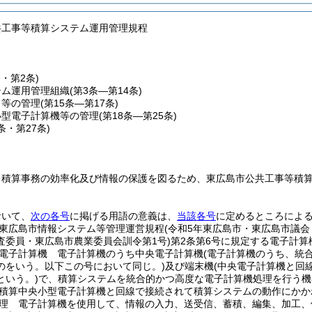
共工事等積算システム運用管理規程
条・第2条)
テム運用管理組織
(第3条―第14条)
タ等の管理
(第15条―第17条)
小型電子計算機等の管理
(第18条―第25条)
6条・第27条)
、積算事務の効率化及び情報の保護を図るため、東広島市公共工事等積
おいて、
次の各号
に掲げる用語の意義は、
当該各号
に定めるところによ
東広島市情報システム等管理運営規程
(令和5年東広島市・東広島市議
査委員・東広島市農業委員会訓令第1号)
第2条第6号に規定する電子計算
電子計算機 電子計算機のうち中央電子計算機
(電子計算機のうち、統
のをいう。以下この号において同じ。)
及び端末機
(中央電子計算機と回
という。)
で、積算システムを統合的かつ高度な電子計算機処理を行う機
積算中央小型電子計算機と回線で接続されて積算システムの動作にかか
理 電子計算機を使用して、情報の入力、送受信、蓄積、編集、加工、