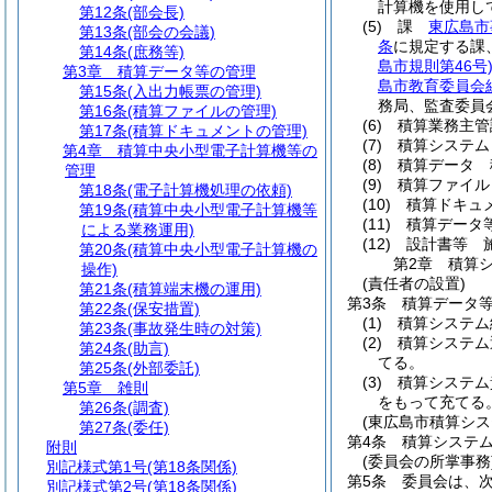
計算機を使用し
第12条
(部会長)
(5)
課
東広島市
第13条
(部会の会議)
条
に規定する課
第14条
(庶務等)
島市規則第46号
第3章
積算データ等の管理
島市教育委員会
第15条
(入出力帳票の管理)
務局、監査委員
第16条
(積算ファイルの管理)
(6)
積算業務主管
第17条
(積算ドキュメントの管理)
(7)
積算システム
第4章
積算中央小型電子計算機等の
(8)
積算データ 
管理
(9)
積算ファイル
第18条
(電子計算機処理の依頼)
(10)
積算ドキュ
第19条
(積算中央小型電子計算機等
(11)
積算データ
による業務運用)
(12)
設計書等 
第20条
(積算中央小型電子計算機の
第2章
積算
操作)
(責任者の設置)
第21条
(積算端末機の運用)
第3条
積算データ
第22条
(保安措置)
(1)
積算システム
第23条
(事故発生時の対策)
(2)
積算システム
第24条
(助言)
てる。
第25条
(外部委託)
(3)
積算システム
第5章
雑則
をもって充てる
第26条
(調査)
(東広島市積算シ
第27条
(委任)
第4条
積算システ
附則
(委員会の所掌事務
別記様式第1号
(第18条関係)
第5条
委員会は、
別記様式第2号
(第18条関係)