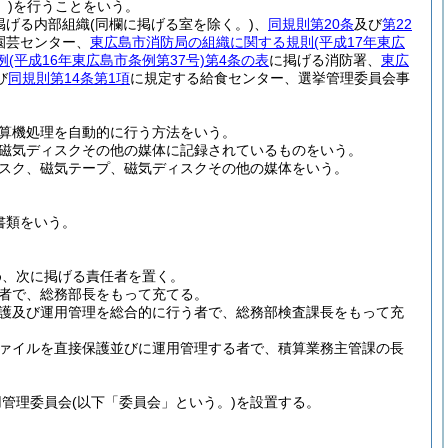
)
を行うことをいう。
掲げる内部組織
(同欄に掲げる室を除く。)
、
同規則第20条
及び
第22
園芸センター、
東広島市消防局の組織に関する規則
(平成17年東広
例
(平成16年東広島市条例第37号)
第4条の表
に掲げる消防署、
東広
び
同規則第14条第1項
に規定する給食センター、選挙管理委員会事
算機処理を自動的に行う方法をいう。
磁気ディスクその他の媒体に記録されているものをいう。
スク、磁気テープ、磁気ディスクその他の媒体をいう。
。
書類をいう。
め、次に掲げる責任者を置く。
者で、総務部長をもって充てる。
護及び運用管理を総合的に行う者で、総務部検査課長をもって充
ァイルを直接保護並びに運用管理する者で、積算業務主管課の長
用管理委員会
(以下「委員会」という。)
を設置する。