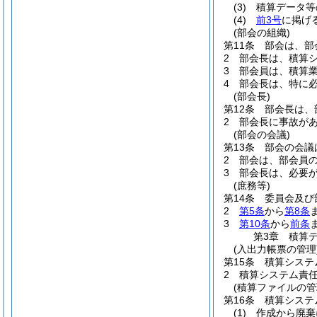
(3)
積算データ等
(4)
前3号
に掲げ
(部会の組織)
第11条
部会は、部
2
部会長は、積算
3
部会員は、積算
4
部会長は、特に
(部会長)
第12条
部会長は、
2
部会長に事故が
(部会の会議)
第13条
部会の会議
2
部会は、部会員
3
部会長は、必要
(庶務等)
第14条
委員会及び
2
第5条
から
第8条
3
第10条
から
前条
第3章
積算
(入出力帳票の管理
第15条
積算システ
2
積算システム責
(積算ファイルの管
第16条
積算システ
(1)
作成から廃棄