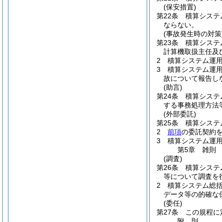
(保安措置)
第22条
積算システ
ならない。
(事故発生時の対策
第23条
積算システ
計算機取扱主任及
2
積算システム運
3
積算システム運
故について報告し
(助言)
第24条
積算システ
する事務処理方法
(外部委託)
第25条
積算システ
2
前項
の委託契約
3
積算システム運
第5章
雑則
(調査)
第26条
積算システ
等について調査を
2
積算システム総
データ等の的確な
(委任)
第27条
この規程に
附
則