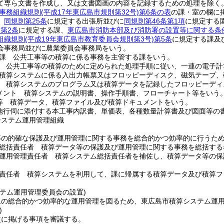
て専ら文書を作成し、又は文書図画の内容を記録するための処理を除く。
事務組織規則
(平成17年東広島市規則第32号)
第6条の表
の課・室の欄に
、
同規則第25条
に規定する出張所並びに
同規則第46条第1項
に規定する
)
第2条
に規定する課、
東広島市消防本部及び消防署の設置等に関する条
組織規則
(平成19年東広島市教育委員会規則第3号)
第5条
に規定する課及
会事務局並びに農業委員会事務局をいう。
課 公共工事等の積算に係る事務を主管する課をいう。
 公共工事等の積算のために定められた処理手順に従い、一連の電子計
積算システムに係る入出力帳票又はフロッピーディスク、磁気テープ、
 積算システムのプログラム又は積算データを記録したフロッピーディ
メント 積算システムの説明書、操作手順書、フローチャート等をいう
等 積算データ、積算ファイル及び積算ドキュメントをいう。
施行伺に添付する本工事内訳書、単価表、各種数量計算書及び図面等の
システム運用管理組織
等の的確な保護及び運用管理に関する事務を総合的かつ効率的に行うた
総括責任者 積算データ等の保護及び運用管理に関する事務を総括する
運用管理責任者 積算システム総括責任者を補佐し、積算データ等の保
責任者 積算システムを利用して、課に帰属する積算データ及び積算フ
。
ステム運用管理委員会の設置)
ムの総合的かつ効率的な運用管理を図るため、東広島市積算システム運
)
次に掲げる事項を審議する。