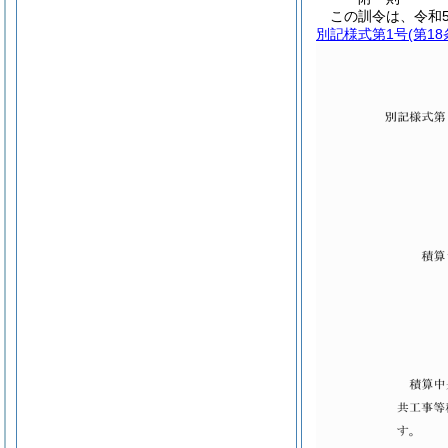
この訓令は、令和
別記様式第1号
(第1