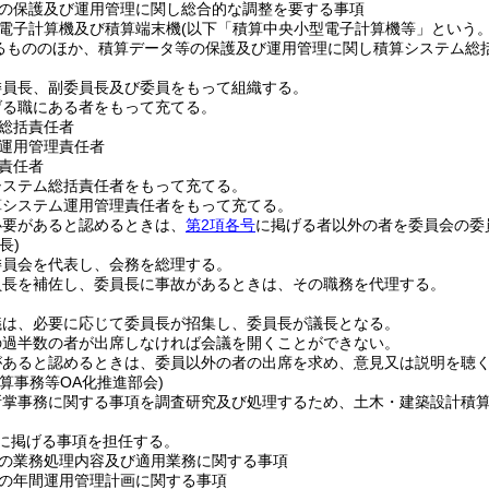
の保護及び運用管理に関し総合的な調整を要する事項
電子計算機及び積算端末機
(以下「積算中央小型電子計算機等」という。
るもののほか、積算データ等の保護及び運用管理に関し積算システム総
委員長、副委員長及び委員をもって組織する。
げる職にある者をもって充てる。
総括責任者
運用管理責任者
責任者
システム総括責任者をもって充てる。
算システム運用管理責任者をもって充てる。
必要があると認めるときは、
第2項各号
に掲げる者以外の者を委員会の委
長)
委員会を代表し、会務を総理する。
員長を補佐し、委員長に事故があるときは、その職務を代理する。
議は、必要に応じて委員長が招集し、委員長が議長となる。
の過半数の者が出席しなければ会議を開くことができない。
があると認めるときは、委員以外の者の出席を求め、意見又は説明を聴
算事務等OA化推進部会)
所掌事務に関する事項を調査研究及び処理するため、土木・建築設計積算
に掲げる事項を担任する。
の業務処理内容及び適用業務に関する事項
の年間運用管理計画に関する事項