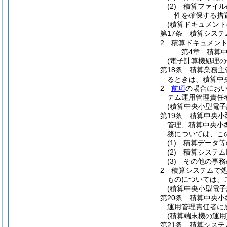
(2)
積算ファイル
性を確保する措
(積算ドキュメント
第17条
積算システ
2
積算ドキュメン
第4章
積算
(電子計算機処理の
第18条
積算業務主
るときは、積算中
2
前項
の場合にお
テム運用管理責任
(積算中央小型電
第19条
積算中央小
管理、積算中央小
務については、こ
(1)
積算データ等
(2)
積算システム
(3)
その他の事務
2
積算システムで
ものについては、
(積算中央小型電子
第20条
積算中央小
運用管理責任者に
(積算端末機の運用
第21条
積算システ