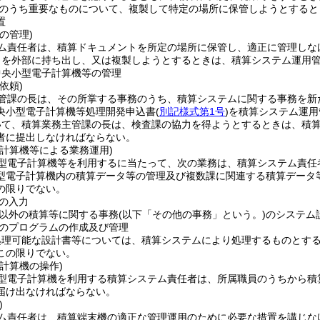
のうち重要なものについて、複製して特定の場所に保管しようとすると
置
の管理)
ム責任者は、積算ドキュメントを所定の場所に保管し、適正に管理しな
トを外部に持ち出し、又は複製しようとするときは、積算システム運用
中央小型電子計算機等の管理
依頼)
管課の長は、その所掌する事務のうち、積算システムに関する事務を新
央小型電子計算機等処理開発申込書
(
別記様式第1号
)
を積算システム運用
いて、積算業務主管課の長は、検査課の協力を得ようとするときは、積
者に提出しなければならない。
子計算機等による業務運用)
型電子計算機等を利用するに当たって、次の業務は、積算システム責任
型電子計算機内の積算データ等の管理及び複数課に関連する積算データ
の限りでない。
の入力
以外の積算等に関する事務
(以下「その他の事務」という。)
のシステム
のプログラムの作成及び管理
処理可能な設計書等については、積算システムにより処理するものとす
この限りでない。
計算機の操作)
型電子計算機を利用する積算システム責任者は、所属職員のうちから積
届け出なければならない。
)
ム責任者は、積算端末機の適正な管理運用のために必要な措置を講じな