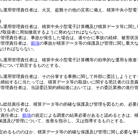
ム運用管理責任者は、火災、盗難その他の災害に備え、積算中央小型電
)
ム運用管理責任者は、積算中央小型電子計算機及び積算データ等に関し
び取扱者に周知徹底するように努めなければならない。
用管理責任者は、事故が発生した場合は、速やかに事故の経緯、被害状
用管理責任者は、
前項
の事故が積算データ等の保護及び管理に関し重大
なければならない。
ム運用管理責任者は、積算中央小型電子計算機等の効率的な運用を推進
等について助言するものとする。
ム運用管理責任者は、その分掌する事務に関して外部に委託しようとす
を締結するに当たっては、積算データ等の取扱いに関する受託者の注意
用管理責任者は、当該委託契約締結後においては、その委託業務の進行
ム総括責任者は、積算データ等の的確な保護及び管理を図るため、必要
行うものとする。
括責任者は、
前項
の規定による調査の結果必要があると認めるときは、
保護及び管理について、改善を指示し、又は指導するものとする。
定めるもののほか、積算データ等の的確な保護及び管理に関し必要な事