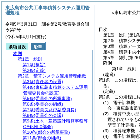
東広島市公共工事等積算システム運用管
理規程
○東広島市公
令和5年3月31日 訓令第2号/教育委員会訓
目次
令第2号
第1章
総則
(第1
(令和5年4月1日施行)
第2章
積算シス
第3章
積算デー
条項目次
沿革
第4章
積算中央
本則
第5章
雑則
(第2
第1章
総則
附則
第1条
(趣旨)
第1章
総則
第2条
(定義)
(趣旨)
第2章
積算システム運用管理組織
第1条
この規程は
第3条
(責任者の設置)
る。
第4条
(東広島市積算システム運用
(定義)
管理委員会の設置)
第2条
この規程に
第5条
(委員会の所掌事務)
(1)
電子計算機 
第6条
(委員会の組織)
会・東広島市監
第7条
(委員長及び副委員長)
(2)
積算中央小型
第8条
(委員会の会議)
置されているも
第9条
(土木・建築設計積算事務等
型電子計算機」
OA化推進部会)
(3)
積算端末機 
第10条
(部会の所掌事務)
(4)
電子計算機処
第11条
(部会の組織)