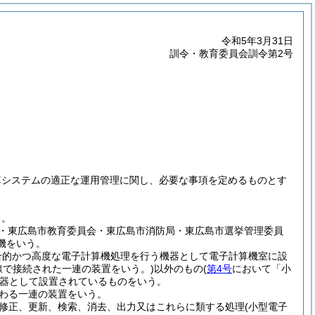
令和5年3月31日
訓令・教育委員会訓令第2号
算システムの適正な運用管理に関し、必要な事項を定めるものとす
る。
会・東広島市教育委員会・東広島市消防局・東広島市選挙管理委員
機をいう。
合的かつ高度な電子計算機処理を行う機器として電子計算機室に設
線で接続された一連の装置をいう。)
以外のもの
(
第4号
において「小
器として設置されているものをいう。
わる一連の装置をいう。
修正、更新、検索、消去、出力又はこれらに類する処理
(小型電子