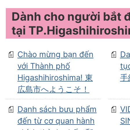
Dành cho người bắt 
tại TP.Higashihirosh
Chào mừng bạn đến
Da
với Thành phố
tụ
Higashihiroshima! 東
手
広島市へようこそ！
Danh sách bưu phẩm
V
đến từ cơ quan hành
S