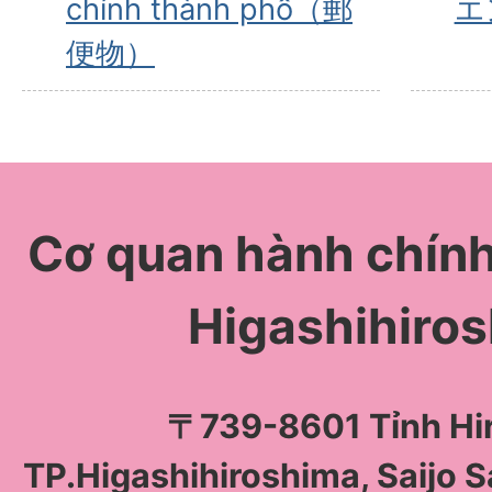
chính thành phố（郵
エ
便物）
Cơ quan hành chín
Higashihiro
〒739-8601 Tỉnh Hi
TP.Higashihiroshima, Saijo 