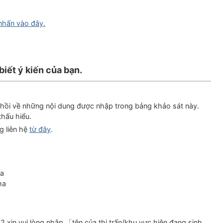
 nhấn vào đây.
biết ý kiến của bạn.
n hồi về những nội dung được nhập trong bảng khảo sát này.
hấu hiểu.
g liên hệ
từ đây
.
ma
ma
xin vui lòng nhập 「tên của thị trấn/khu vực hiện đang sinh