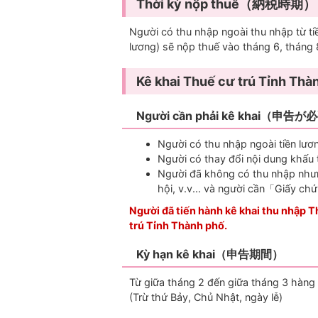
Thời kỳ nộp thuế（納税時期）
Người có thu nhập ngoài thu nhập từ tiề
lương) sẽ nộp thuế vào tháng 6, tháng 
Kê khai Thuế cư trú Tỉnh
Người cần phải kê khai（申
Người có thu nhập ngoài tiền lươ
Người có thay đổi nội dung khấu 
Người đã không có thu nhập nhưn
hội, v.v... và người cần「Giấy c
Người đã tiến hành kê khai thu nhập T
trú Tỉnh Thành phố.
Kỳ hạn kê khai（申告期間）
Từ giữa tháng 2 đến giữa tháng 3 hàn
(Trừ thứ Bảy, Chủ Nhật, ngày lễ)