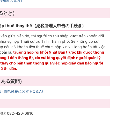
Tax（通知書の見方）
国するとき）
n lý nộp thuế thay thế（納税管理人申告の手続き）
vào giữa niên độ, thì người có thu nhập vượt trên khoản đối
ghĩa vụ nộp Thuế cư trú Tỉnh Thành phố. Sẽ không có sự
p nếu có khoản tiền thuế chưa nộp xin vui lòng hoàn tất việc
goài ra,
trường hợp rời khỏi Nhật Bản trước khi được thông
 1 đến tháng 5), xin vui lòng quyết định người quản lý
 thay cho bản thân thông qua việc nộp giấy khai báo người
ế thị dân.
p（よくある質問）
ành phố (市県民税に関するQ＆A)
税課): 082-420-0910