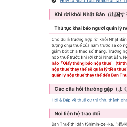
How to Read Your Notice of 
Khi rời khỏi Nhật Bản（出
Thủ tục khai báo người quả
Cho dù là trường hợp rời khỏi Nhật Bản 
tượng chịu thuế của năm trước sẽ có n
giảm bớt chia theo số tháng. Trường hợ
nộp thuế trước khi rời khỏi Nhật Bản. N
báo「Giấy thông báo nộp thuế」(từ tháng
nộp thuế thay thế sẽ quản lý tiền thuế
quản lý nộp thuế thay thế đến Ban Thu
Các câu hỏi thường gặ
Hỏi & Đáp về thuế cư trú tỉnh, th
Nơi liên hệ trao đổi
Ban Thuế thị dân (Shimin-zei-ka, 市民