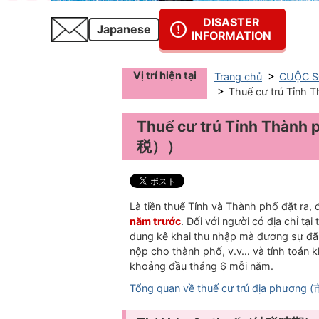
DISASTER
Japanese
INFORMATION
Vị trí hiện tại
Trang chủ
CUỘC S
Thuế cư trú Tỉ
Thuế cư trú Tỉnh Thà
税））
Là tiền thuế Tỉnh và Thành phố đặt ra,
năm trước
. Đối với người có địa chỉ t
dung kê khai thu nhập mà đương sự đã n
nộp cho thành phố, v.v… và tính toán 
khoảng đầu tháng 6 mỗi năm.
Tổng quan về thuế cư trú địa phươ