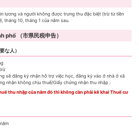
n lương và người không được trưng thu đặc biệt (trừ từ tiền
8, tháng 10, tháng 1 của năm sau.
 Thành phố （市県民税申告）
告が必要な人）
ng
trừ
g sẽ đăng ký nhận hỗ trợ việc học, đăng ký vào ở nhà ở xã
hứng nhận không chịu thuế/Giấy chứng nhận thu nhập」
huế thu nhập của năm đó thì không cần phải kê khai Thuế cư
g năm