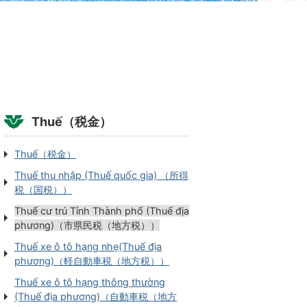
Thuế（税金）
Thuế（税金）
Thuế thu nhập (Thuế quốc gia) （所得
税（国税））
Thuế cư trú Tỉnh Thành phố (Thuế địa
phương)（市県民税（地方税））
Thuế xe ô tô hạng nhẹ(Thuế địa
phương)（軽自動車税（地方税））
Thuế xe ô tô hạng thông thường
(Thuế địa phương)（自動車税（地方