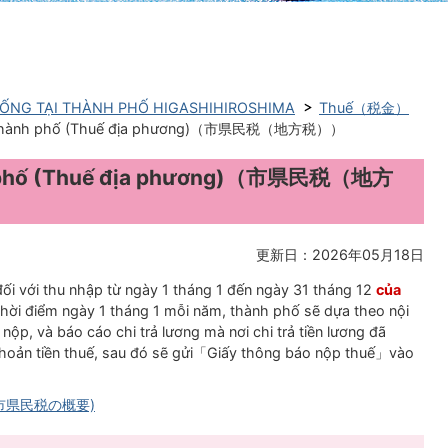
ỐNG TẠI THÀNH PHỐ HIGASHIHIROSHIMA
Thuế（税金）
nh Thành phố (Thuế địa phương)（市県民税（地方税））
nh phố (Thuế địa phương)（市県民税（地方
更新日：2026年05月18日
 đối với thu nhập từ ngày 1 tháng 1 đến ngày 31 tháng 12
của
ại thời điểm ngày 1 tháng 1 mỗi năm, thành phố sẽ dựa theo nội
ộp, và báo cáo chi trả lương mà nơi chi trả tiền lương đã
khoản tiền thuế, sau đó sẽ gửi「Giấy thông báo nộp thuế」vào
ng (市県民税の概要)