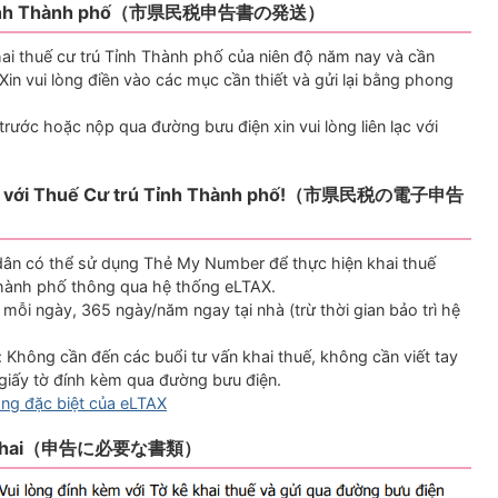
trú Tỉnh Thành phố（市県民税申告書の発送）
ai thuế cư trú Tỉnh Thành phố của niên độ năm nay và cần
Xin vui lòng điền vào các mục cần thiết và gửi lại bằng phong
rước hoặc nộp qua đường bưu điện xin vui lòng liên lạc với
iện tử với Thuế Cư trú Tỉnh Thành phố!（市県民税の電子申告
dân có thể sử dụng Thẻ My Number để thực hiện khai thuế
 Thành phố thông qua hệ thống eLTAX.
mỗi ngày, 365 ngày/năm ngay tại nhà (trừ thời gian bảo trì hệ
: Không cần đến các buổi tư vấn khai thuế, không cần viết tay
, giấy tờ đính kèm qua đường bưu điện.
ang đặc biệt của eLTAX
ệc kê khai（申告に必要な書類）