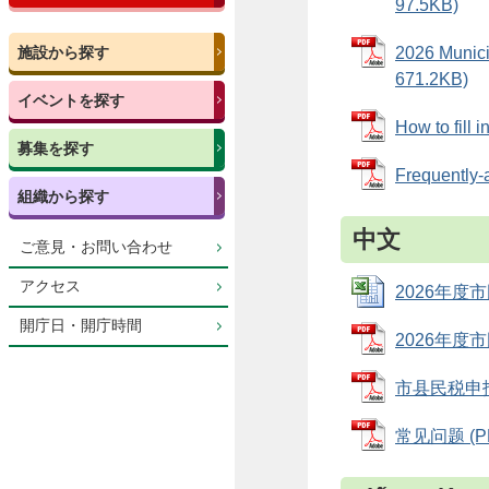
97.5KB)
施設から探す
2026 Munici
671.2KB)
イベントを探す
How to fill
募集を探す
Frequently
組織から探す
中文
ご意見・お問い合わせ
アクセス
2026年度市
開庁日・開庁時間
2026年度市
市县民税申报表
常见问题 (PD