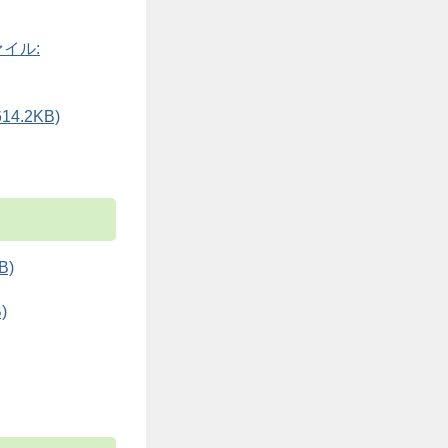
Fファイル:
614.2KB)
B)
)