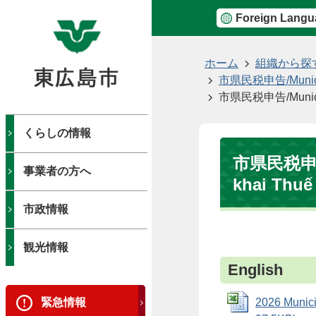
Foreign Langu
現
ホーム
組織から探
在
市県民税申告/Municipa
の
市県民税申告/Municipa
位
置
くらしの情報
市県民税申告/
事業者の方へ
khai Thuế 
市政情報
観光情報
English
緊急情報
2026 Munici