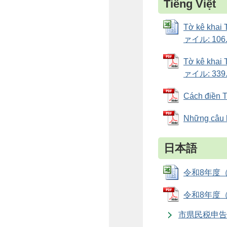
Tiếng Việt
Tờ kê khai 
ァイル: 106.
Tờ kê khai
ァイル: 339.
Cách điền 
Những câu
日本語
令和8年度（令
令和8年度（
市県民税申告