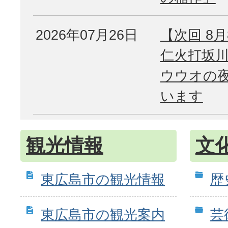
2026年07月26日
【次回 8
仁火打坂
ウウオの
います
観光情報
文
東広島市の観光情報
歴
東広島市の観光案内
芸