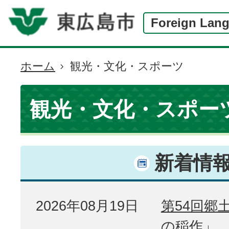
Foreign Lan
ホーム
観光・文化・スポーツ
現
在
の
観光・文化・スポー
位
置
新着情
2026年08月19日
第54回郷
の稲作」