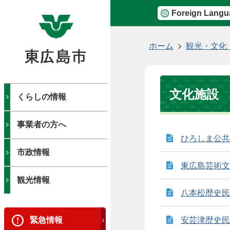
Foreign Langu
現
ホーム
観光・文化
在
の
位
文化施設
置
くらしの情報
事業者の方へ
ひろしま公共
市政情報
東広島芸術文
観光情報
八本松歴史民
緊急情報
安芸津歴史民