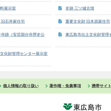
料展示室
史跡 三ツ城古墳
 旧石井家住宅
重要文化財 旧木原家住宅
分寺跡（安芸国分寺歴史公
東広島市出土文化財管理
文化財管理センター展示室
個人情報の取り扱い
著作権・免責事項
携帯サイ