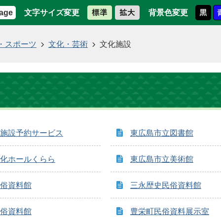
文字サイズ変更
背景色変更
age
・スポーツ
文化・芸術
文化施設
施設予約サービス
東広島市立図書館
化ホールくらら
東広島市立美術館
俗資料館
三永歴史民俗資料館
俗資料館
豊栄町民俗資料展示室