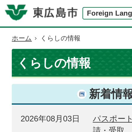
Foreign Lan
ホーム
くらしの情報
現
在
の
くらしの情報
位
置
新着情
2026年08月03日
パスポー
請・受取