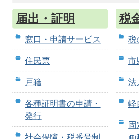
届出・証明
税
窓口・申請サービス
税
住民票
市
戸籍
法
各種証明書の申請・
軽
発行
固
社会保障・税番号制
画