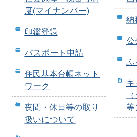
度(マイナンバー)
納
印鑑登録
公
パスポート申請
ふ
住民基本台帳ネット
キ
ワーク
（
夜間・休日等の取り
等
扱いについて