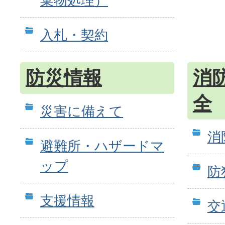
棄物処理）
入札・契約
防災情報
消
全
災害に備えて
消
避難所・ハザードマ
ップ
防
支援情報
交