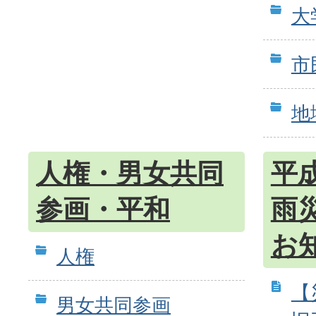
大
市
地
人権・男女共同
平成
参画・平和
雨
お
人権
【
男女共同参画