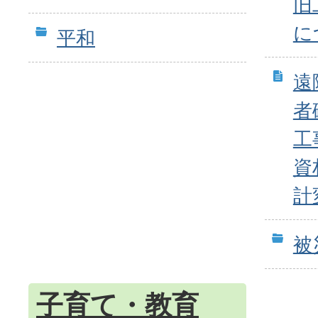
旧
に
平和
遠
者
工
資
計
被
子育て・教育