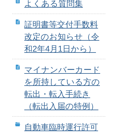
よくある質問集
証明書等交付手数料
改定のお知らせ（令
和2年4月1日から）
マイナンバーカード
を所持している方の
転出・転入手続き
（転出入届の特例）
自動車臨時運行許可