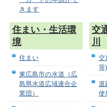
きます
住まい・生活環
交
境
川
住まい
交
等
東広島市の水道（広
島県水道広域連合企
道
業団）
使