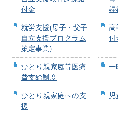
付金
婦
就労支援(母子・父子
高
自立支援プログラム
付
策定事業)
ひとり親家庭等医療
一
費支給制度
ひとり親家庭への支
児
援