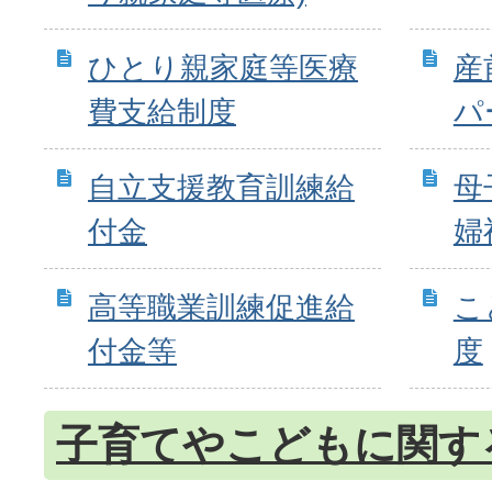
ひとり親家庭等医療
産
費支給制度
パ
自立支援教育訓練給
母
付金
婦
高等職業訓練促進給
こ
付金等
度
子育てやこどもに関す