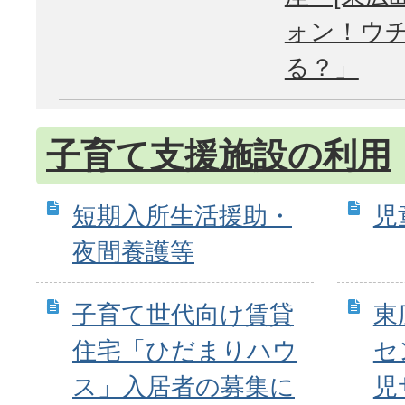
ォン！ウ
る？」
子育て支援施設の利用
短期入所生活援助・
児
夜間養護等
子育て世代向け賃貸
東
住宅「ひだまりハウ
セ
ス」入居者の募集に
児