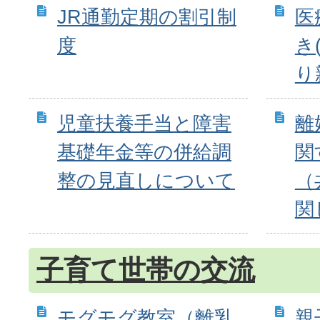
JR通勤定期の割引制
医
度
き
り
児童扶養手当と障害
離
基礎年金等の併給調
関
整の見直しについて
（
関
子育て世帯の交流
モグモグ教室（離乳
親