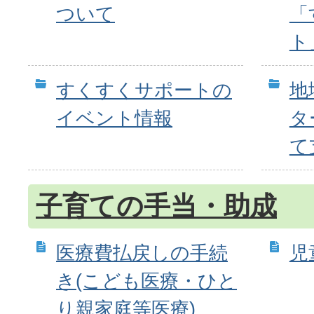
ついて
「
ト
すくすくサポートの
地
イベント情報
タ
て
子育ての手当・助成
医療費払戻しの手続
児
き(こども医療・ひと
り親家庭等医療)