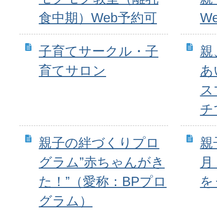
食中期）Web予約可
W
子育てサークル・子
親
育てサロン
あ
ス
チ
親子の絆づくりプロ
親
グラム”赤ちゃんがき
月
た！”（愛称：BPプロ
を
グラム）