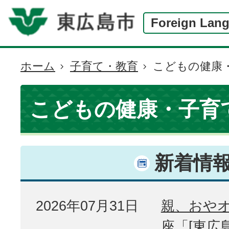
Foreign Lan
ホーム
子育て・教育
こどもの健康
現
在
の
こどもの健康・子育
位
置
新着情
2026年07月31日
親、おや
座「[東広