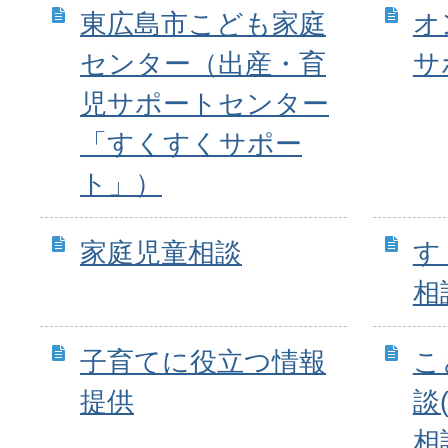
東広島市こども家庭
オ
センター（出産・育
サ
児サポートセンター
「すくすくサポー
ト」）
家庭児童相談
す
相
子育てに役立つ情報
こ
提供
談
相