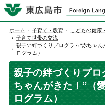
Foreign Lan
ホーム
子育て・教育
こどもの健康
現
子育て世帯の交流
在
親子の絆づくりプログラム”赤ちゃんが
の
ログラム）
位
置
親子の絆づくりプロ
ちゃんがきた！”（愛
ログラム）