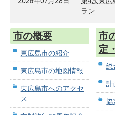
2026年07月28日
第4次東広
ラン
市の概要
市
定
東広島市の紹介
総
東広島市の地図情報
計
東広島市へのアクセ
ス
協