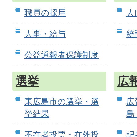
職員の採用
人
人事・給与
統
公益通報者保護制度
選挙
広
東広島市の選挙・選
広
挙結果
島
不在者投票・在外投
記