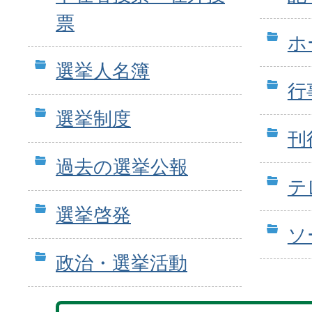
票
ホ
選挙人名簿
行
選挙制度
刊
過去の選挙公報
テ
選挙啓発
ソ
政治・選挙活動