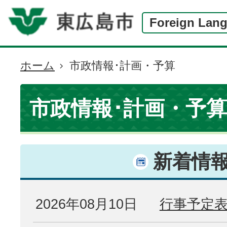
Foreign Lan
ホーム
市政情報･計画・予算
現
在
の
市政情報･計画・予算
位
置
新着情
2026年08月10日
行事予定