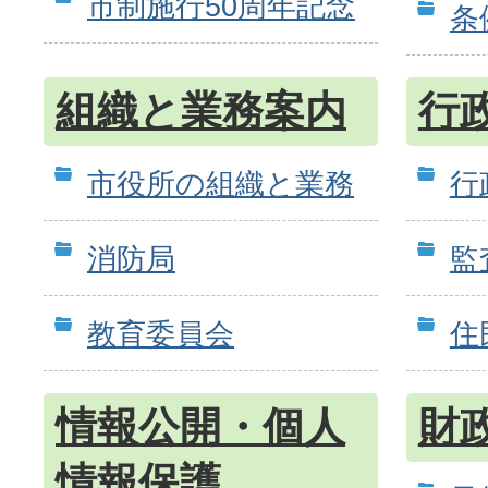
市制施行50周年記念
条
組織と業務案内
行
市役所の組織と業務
行
消防局
監
教育委員会
住
情報公開・個人
財
情報保護