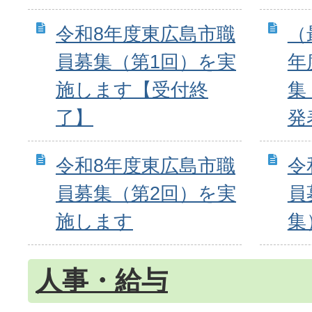
令和8年度東広島市職
（
員募集（第1回）を実
年
施します【受付終
集
了】
発
令和8年度東広島市職
令
員募集（第2回）を実
員
施します
集
人事・給与