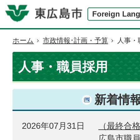
Foreign Lan
ホーム
市政情報･計画・予算
人事・
現
在
の
人事・職員採用
位
置
新着情
2026年07月31日
（最終合格
広島市職員