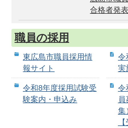
合格者発
職員の採用
東広島市職員採用情
令
報サイト
実
令和8年度採用試験受
令
験案内・申込み
員
集
【