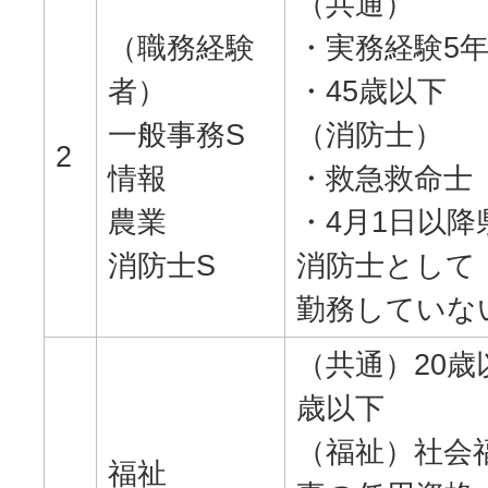
（共通）
（職務経験
・実務経験5
者）
・45歳以下
一般事務S
（消防士）
2
情報
・救急救命士
農業
・4月1日以降
消防士S
消防士として
勤務していな
（共通）20歳
歳以下
（福祉）社会
福祉