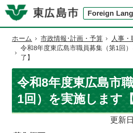
Foreign Lan
ホーム
市政情報･計画・予算
人事・
現
令和8年度東広島市職員募集（第1回
在
了】
の
位
置
令和8年度東広島市
1回）を実施します
更新日