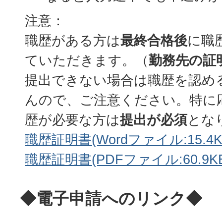
注意：
職歴がある方は
最終合格後
に職
ていただきます。（
勤務先の証
提出できない場合は職歴を認め
んので、ご注意ください。特に
歴が必要な方は
提出が必須
とな
職歴証明書(Wordファイル:15.4K
職歴証明書(PDFファイル:60.9KB
◆電子申請へのリンク◆