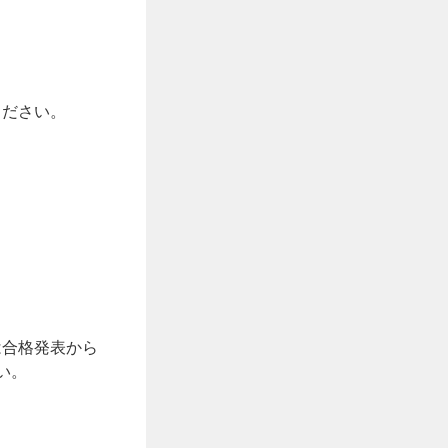
。
ください。
は合格発表から
い。