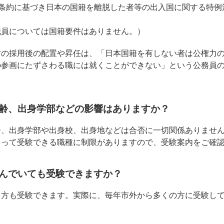
和条約に基づき日本の国籍を離脱した者等の出入国に関する特例
職員については国籍要件はありません。）
方の採用後の配置や昇任は、「日本国籍を有しない者は公権力
の参画にたずさわる職には就くことができない」という公務員
齢、出身学部などの影響はありますか？
齢、出身学部や出身校、出身地などは合否に一切関係ありませ
よって受験できる職種に制限がありますので、受験案内をご確
んでいても受験できますか？
る方も受験できます。実際に、毎年市外から多くの方に受験し