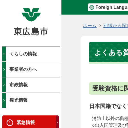
Foreign Langu
現
ホーム
組織から探
在
の
位
よくある
置
くらしの情報
事業者の方へ
市政情報
受験資格に
観光情報
日本国籍でなく
消防士以外の職
緊急情報
○出入国管理及び