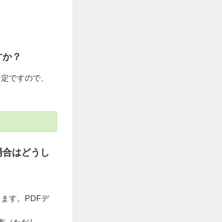
すか？
予定ですので、
場合はどうし
ます。PDFデ
。