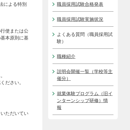
法による特別
職員採用試験合格発表
職員採用試験実施状況
の行使または公
よくある質問（職員採用試
の基本原則に基
験）
職種紹介
説明会開催一覧（学校等主
ん。
催分）
認ください。
就業体験プログラム（旧イ
ンターンシップ研修）情
報
ていただいてい