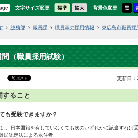
文字サイズ変更
背景色変更
age
す
総務部
職員課
職員等の採用情報
東広島市職員採
質問（職員採用試験）
更新日：2
関すること
ても受験できますか？
種は、日本国籍を有していなくても次のいずれかに該当すれば
難民認定法による永住者