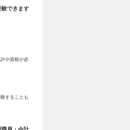
受験できます
免許や資格が必
受験することも
付職員・会計