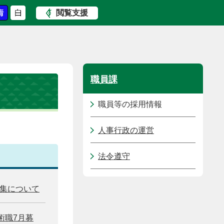
閲覧支援
職員課
職員等の採用情報
人事行政の運営
法令遵守
募集について
術職7月募