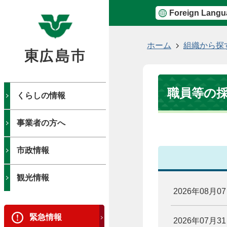
Foreign Langu
現
ホーム
組織から探
在
の
位
職員等の
置
くらしの情報
事業者の方へ
市政情報
観光情報
2026年08月0
緊急情報
2026年07月3