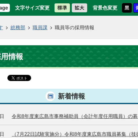
文字サイズ変更
背景色変更
age
す
総務部
職員課
職員等の採用情報
採用情報
新着情報
7日
令和8年度東広島市事務補助員（会計年度任用職員）の
1日
（7月22日試験実施分）令和8年度東広島市職員募集（技