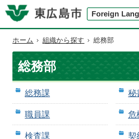
Foreign Lan
ホーム
組織から探す
総務部
現
在
の
総務部
位
置
総務課
秘
職員課
危
検査課
契