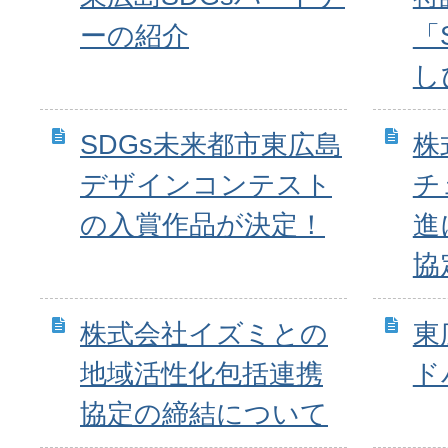
ーの紹介
「
し
SDGs未来都市東広島
株
デザインコンテスト
チ
の入賞作品が決定！
進
協
株式会社イズミとの
東
地域活性化包括連携
ド
協定の締結について