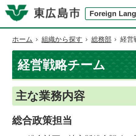
Foreign Lan
ホーム
組織から探す
総務部
経営
現
在
の
経営戦略チーム
位
置
主な業務内容
総合政策担当