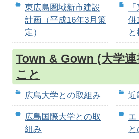
東広島圏域新市建設
「
計画（平成16年3月策
併
定）
と
Town & Gown (大
こと
広島大学との取組み
近
広島国際大学との取
エ
組み
と