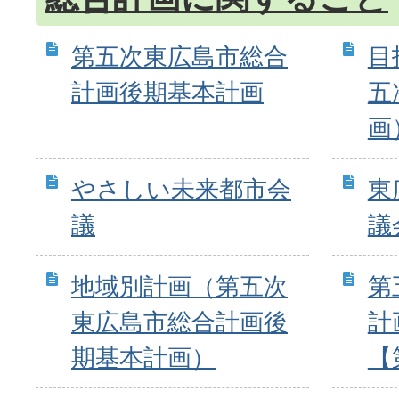
第五次東広島市総合
目
計画後期基本計画
五
画
やさしい未来都市会
東
議
議
地域別計画（第五次
第
東広島市総合計画後
計
期基本計画）
【