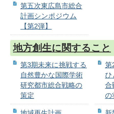
第五次東広島市総合
計画シンポジウム
【第2弾】
地方創生に関すること
第3期未来に挑戦する
第
自然豊かな国際学術
ひ
研究都市総合戦略の
合
策定
の
地域再生計画
新