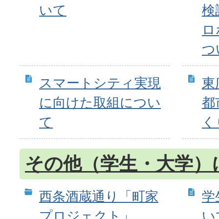
いて
検
ロ
つ
スマートシティ実現
東
に向けた取組につい
都
て
く
その他（学生・大学）
西条酒蔵通り「町家
学
プロジェクト」
い