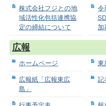
株式会社フジとの地
令
域活性化包括連携協
S
定の締結について
加
広報
ホームページ
東
広報紙「広報東広
記
島」
行事予定表
報