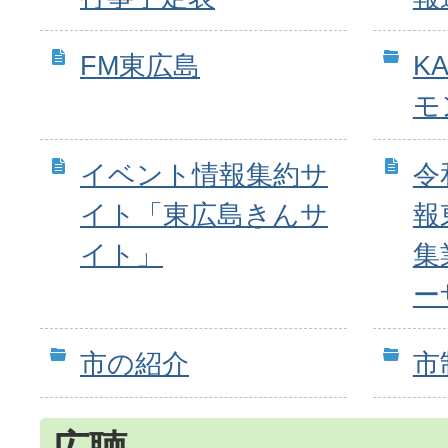
FM東広島
K
モ
イベント情報集約サ
令
イト「東広島きんサ
報
イト」
集
ー
市の紹介
市