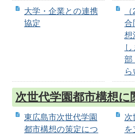
大学・企業との連携
（2
協定
合
想
し
部
ら
次世代学園都市構想に
東広島市次世代学園
次
都市構想の策定につ
を