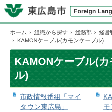
Foreign Lan
ホーム
組織から探す
総務部
経営
現
KAMONケーブル(カモンケーブル)
在
の
位
KAMONケーブル(
置
ル)
市政情報番組「マイ
K
タウン東広島」
モ