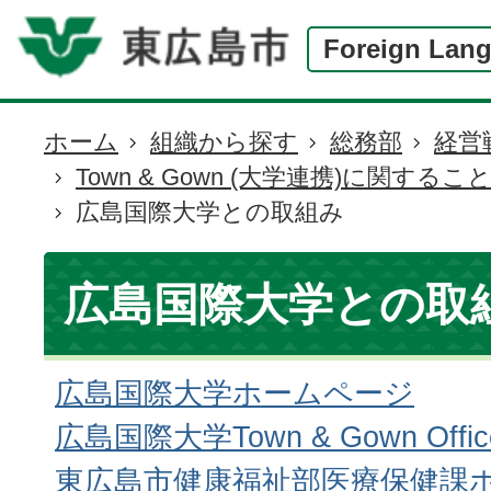
Foreign Lan
ホーム
組織から探す
総務部
経営
現
Town & Gown (大学連携)に関するこ
在
広島国際大学との取組み
の
位
置
広島国際大学との取
広島国際大学ホームページ
広島国際大学Town & Gown Of
東広島市健康福祉部医療保健課